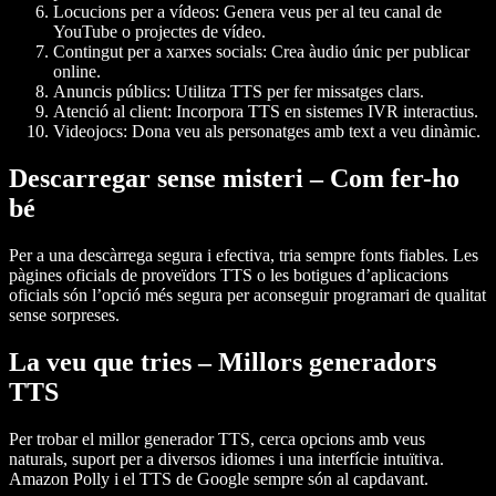
Locucions per a vídeos:
Genera veus per al teu canal de
YouTube o projectes de vídeo.
Contingut per a xarxes socials:
Crea àudio únic per publicar
online.
Anuncis públics:
Utilitza TTS per fer missatges clars.
Atenció al client:
Incorpora TTS en sistemes IVR interactius.
Videojocs:
Dona veu als personatges amb text a veu dinàmic.
Descarregar sense misteri – Com fer-ho
bé
Per a una descàrrega segura i efectiva, tria sempre fonts fiables. Les
pàgines oficials de proveïdors TTS o les botigues d’aplicacions
oficials són l’opció més segura per aconseguir programari de qualitat
sense sorpreses.
La veu que tries – Millors generadors
TTS
Per trobar el millor generador TTS, cerca opcions amb veus
naturals, suport per a diversos idiomes i una interfície intuïtiva.
Amazon Polly i el TTS de Google sempre són al capdavant.