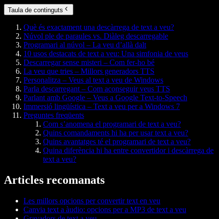
Taula de continguts
Què és exactament una descàrrega de text a veu?
Núvol ple de paraules vs. Diàleg descarregable
Programari al núvol – La veu d’allà dalt
10 usos destacats de text a veu: Una simfonia de veus
Descarregar sense misteri – Com fer-ho bé
La veu que tries – Millors generadors TTS
Personalitza – Veus al text a veu de Windows
Parla descarregant – Com aconseguir veus TTS
Parlant amb Google – Veus a Google Text-to-Speech
Immersió lingüística – Text a veu per a Windows 7
Preguntes freqüents
Com s’anomena el programari de text a veu?
Quins comandaments hi ha per usar text a veu?
Quins avantatges té el programari de text a veu?
Quina diferència hi ha entre convertidor i descàrrega de
text a veu?
Articles recomanats
Les millors opcions per convertir text en veu
Canvia text a àudio: opcions per a MP3 de text a veu
Gravadors de text a veu