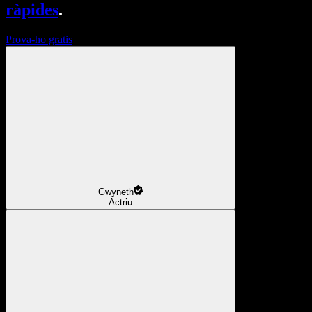
ràpides
.
Prova-ho gratis
Gwyneth
Actriu