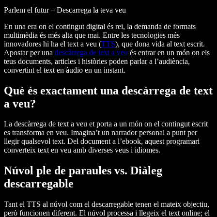
Parlem el futur – Descarrega la teva veu
En una era on el contingut digital és rei, la demanda de formats
multimèdia és més alta que mai. Entre les tecnologies més
innovadores hi ha el text a veu (
TTS
), que dona vida al text escrit.
Apostar per una
descàrrega de text a veu
és entrar en un món on els
teus documents, articles i històries poden parlar a l’audiència,
convertint el text en àudio en un instant.
Què és exactament una descàrrega de text
a veu?
La descàrrega de text a veu et porta a un món on el contingut escrit
es transforma en veu. Imagina’t un narrador personal a punt per
llegir qualsevol text. Del document a l’ebook, aquest programari
converteix text en veu amb diverses veus i idiomes.
Núvol ple de paraules vs. Diàleg
descarregable
Tant el TTS al núvol com el descarregable tenen el mateix objectiu,
però funcionen diferent. El núvol processa i llegeix el text online; el