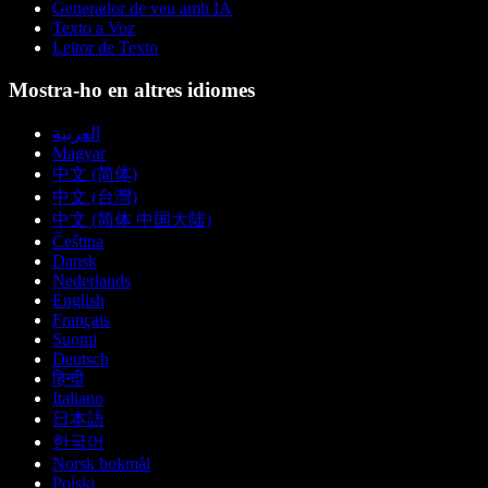
Generador de veu amb IA
Texto a Voz
Leitor de Texto
Mostra-ho en altres idiomes
العربية
Magyar
中文 (简体)
中文 (台灣)
中文 (简体 中国大陆)
Čeština
Dansk
Nederlands
English
Français
Suomi
Deutsch
हिन्दी
Italiano
日本語
한국어
Norsk bokmål
Polski