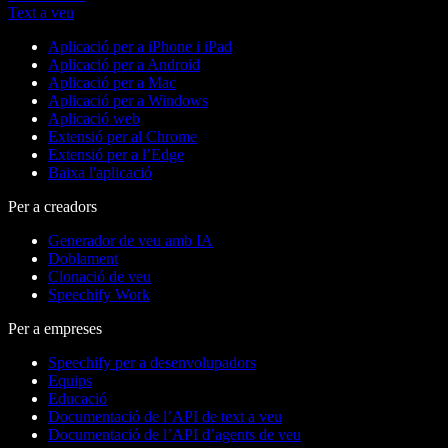
Text a veu
Aplicació per a iPhone i iPad
Aplicació per a Android
Aplicació per a Mac
Aplicació per a Windows
Aplicació web
Extensió per al Chrome
Extensió per a l’Edge
Baixa l'aplicació
Per a creadors
Generador de veu amb IA
Doblament
Clonació de veu
Speechify Work
Per a empreses
Speechify per a desenvolupadors
Equips
Educació
Documentació de l’API de text a veu
Documentació de l’API d’agents de veu