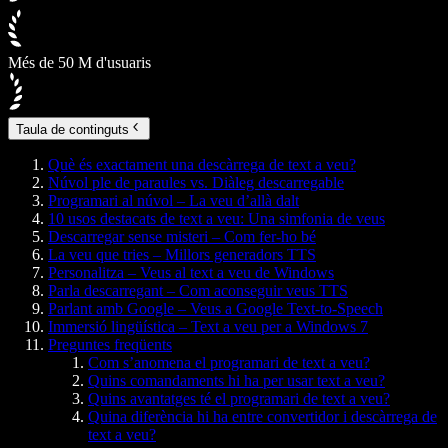
Més de 50 M d'usuaris
Taula de continguts
Què és exactament una descàrrega de text a veu?
Núvol ple de paraules vs. Diàleg descarregable
Programari al núvol – La veu d’allà dalt
10 usos destacats de text a veu: Una simfonia de veus
Descarregar sense misteri – Com fer-ho bé
La veu que tries – Millors generadors TTS
Personalitza – Veus al text a veu de Windows
Parla descarregant – Com aconseguir veus TTS
Parlant amb Google – Veus a Google Text-to-Speech
Immersió lingüística – Text a veu per a Windows 7
Preguntes freqüents
Com s’anomena el programari de text a veu?
Quins comandaments hi ha per usar text a veu?
Quins avantatges té el programari de text a veu?
Quina diferència hi ha entre convertidor i descàrrega de
text a veu?