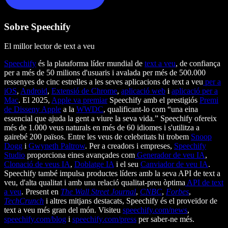
Sobre Speechify
El millor lector de text a veu
Speechify
és la plataforma líder mundial de
text a veu
, de confiança
per a més de 50 milions d'usuaris i avalada per més de 500.000
ressenyes de cinc estrelles a les seves aplicacions de text a veu
per a
iOS
,
Android
,
Extensió de Chrome
,
aplicació web
i
aplicació per a
Mac
. El 2025,
Apple va premiar
Speechify amb el prestigiós
Premi
de Disseny Apple
a la
WWDC
, qualificant-lo com “una eina
essencial que ajuda la gent a viure la seva vida.” Speechify ofereix
més de 1.000 veus naturals en més de 60 idiomes i s'utilitza a
gairebé 200 països. Entre les veus de celebritats hi trobem
Snoop
Dogg
i
Gwyneth Paltrow
. Per a creadors i empreses,
Speechify
Studio
proporciona eines avançades com
Generador de veu IA
,
Clonació de veus IA
,
Doblatge IA
i el seu
Canviador de veu IA
.
Speechify també impulsa productes líders amb la seva API de text a
veu, d'alta qualitat i amb una relació qualitat-preu òptima
API de text
a veu
. Present en
The Wall Street Journal
,
CNBC
,
Forbes
,
TechCrunch
i altres mitjans destacats, Speechify és el proveïdor de
text a veu més gran del món. Visiteu
speechify.com/news
,
speechify.com/blog
i
speechify.com/press
per saber-ne més.