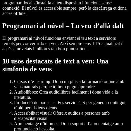
programari local s’instal·la al teu dispositiu i funciona sense
connexió. El núvol és accessible sempre, però la descàrrega et dona
accés offline.
Programari al núvol – La veu d’allà dalt
El programari al núvol funciona enviant el teu text a servidors
remots per convertir-lo en veu. Així sempre tens TTS actualitzat i
accés a novetats i millores tan bon punt surten.
10 usos destacats de text a veu: Una
simfonia de veus
Cursos d’e-learning:
Dona un plus a la formació online amb
veus naturals perquè tothom pugui aprendre.
Audiollibres:
Crea audiollibres fàcilment i dona vida a la
literatura.
Producció de podcasts:
Fes servir TTS per generar contingut
ràpid per als teus oients.
Accessibilitat visual:
Ofereix àudios a persones amb
discapacitat visual.
Aprenentatge d’idiomes:
Dona suport a l’aprenentatge amb
pronunciació i escolta.