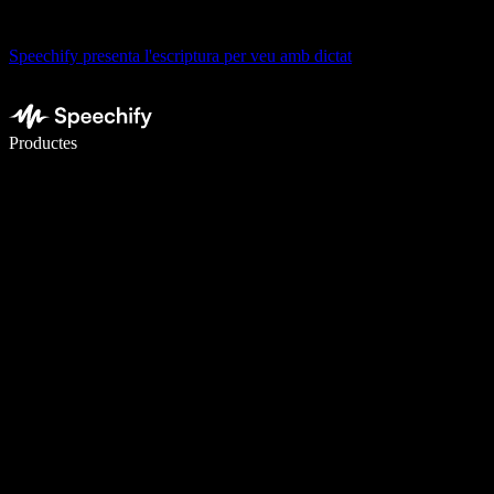
Speechify presenta l'escriptura per veu amb dictat
Escriu 5× més ràpid amb la veu
Productes
Més informació