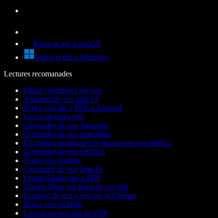
Baixa-la per a macOS
Baixa-la per a Windows
Lectures recomanades
Dictat i escriptura per veu
Assistent de veu amb IA
Text a veu per a PDF a Android
Lector de text a veu
Generador de veu femenina
Generador de veu masculina
Els millors programes de lectura per a la dislèxia
Generador de veu robòtica
Text a veu d'anime
Canviador de veu amb IA
Lector d'àudio per a PDF
Google Docs pot llegir en veu alta
Extensió de text a veu per al Chrome
Text a veu en hindi
Lectura en veu alta de PDF