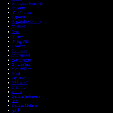
Português Brasileiro
Русский
Українська
Español
Español (México)
Svenska
ไทย
Türkçe
Tiếng Việt
Română
Português
Български
ქართული
Slovenčina
Slovenščina
Eesti
Hrvatski
Ελληνικά
Lietuvių
עברית
Bahasa Indonesia
বাংলা
Bahasa Melayu
اردو