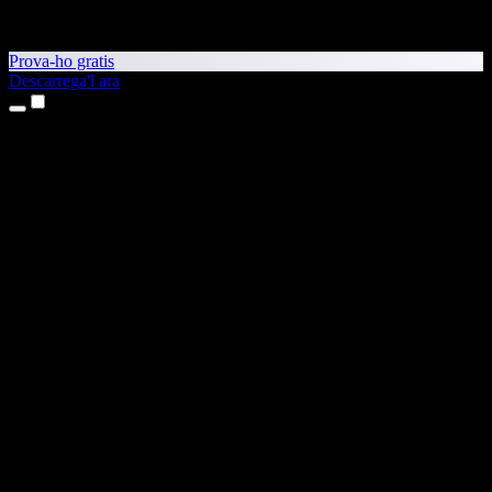
Prova-ho gratis
Descarrega'l ara
Productes
Text a veu
Aplicacions per a iPhone i iPad
Aplicació per a Android
Extensió per al Chrome
Extensió per a l'Edge
Aplicació web
Aplicació per al Mac
Aplicació per al Windows