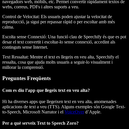
navegadors web, mòbils, etc. Permet convertir ràpidament textos de
webs, correus, PDFs i altres suports a veu.
Control de Velocitat
: Els usuaris poden ajustar la velocitat de
reproducció, ja sigui per repassar ràpid o per escoltar amb més
calma.
Escolta sense Connexió
: Una funció clau de Speechify és que es pot
desar el text convertit i escoltar-lo sense connexió, accedint als
continguts sense Internet.
Text Ressaltat
: Mentre el text es llegeix en veu alta, Speechify el
ressalta, cosa que ajuda molts usuaris a seguir-lo visualment i
millorar la comprensió.
Preguntes Freqüents
Com es diu l’app que llegeix text en veu alta?
Hi ha diverses apps que llegeixen text en veu alta, anomenades
aplicacions de text a veu (TTS). Alguns exemples són Google Text-
to-Speech, Microsoft Narrator i el
VoiceOver
d’Apple.
Per a què serveix Text to Speech Zoro?