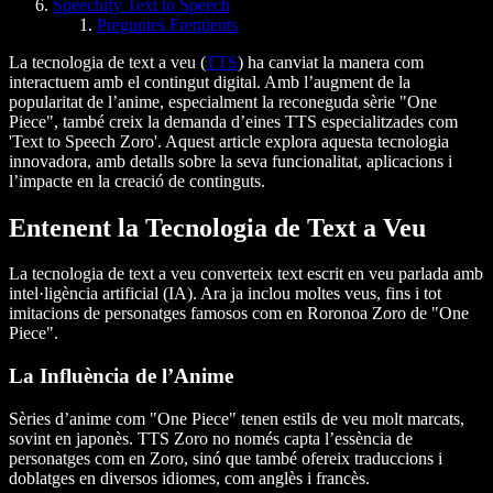
Speechify Text to Speech
Preguntes Freqüents
La tecnologia de text a veu (
TTS
) ha canviat la manera com
interactuem amb el contingut digital. Amb l’augment de la
popularitat de l’anime, especialment la reconeguda sèrie "One
Piece", també creix la demanda d’eines TTS especialitzades com
'Text to Speech Zoro'. Aquest article explora aquesta tecnologia
innovadora, amb detalls sobre la seva funcionalitat, aplicacions i
l’impacte en la creació de continguts.
Entenent la Tecnologia de Text a Veu
La tecnologia de text a veu converteix text escrit en veu parlada amb
intel·ligència artificial (IA). Ara ja inclou moltes veus, fins i tot
imitacions de personatges famosos com en Roronoa Zoro de "One
Piece".
La Influència de l’Anime
Sèries d’anime com "One Piece" tenen estils de veu molt marcats,
sovint en japonès. TTS Zoro no només capta l’essència de
personatges com en Zoro, sinó que també ofereix traduccions i
doblatges en diversos idiomes, com anglès i francès.