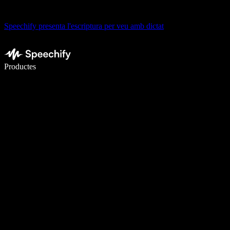
Speechify presenta l'escriptura per veu amb dictat
Escriu 5× més ràpid amb la veu
Productes
Més informació