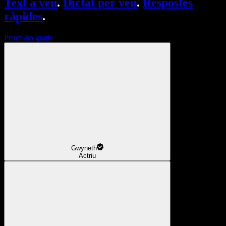
Text a veu
.
Dictat per veu
.
Respostes
ràpides
.
Prova-ho gratis
Gwyneth
Actriu