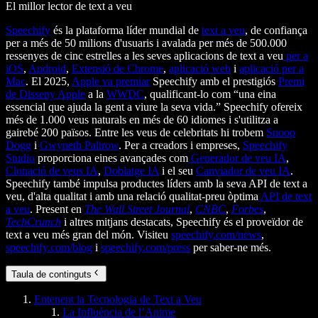
El millor lector de text a veu
Speechify
és la plataforma líder mundial de
text a veu
, de confiança
per a més de 50 milions d'usuaris i avalada per més de 500.000
ressenyes de cinc estrelles a les seves aplicacions de text a veu
per a
iOS
,
Android
,
Extensió de Chrome
,
aplicació web
i
aplicació per a
Mac
. El 2025,
Apple va premiar
Speechify amb el prestigiós
Premi
de Disseny Apple
a la
WWDC
, qualificant-lo com “una eina
essencial que ajuda la gent a viure la seva vida.” Speechify ofereix
més de 1.000 veus naturals en més de 60 idiomes i s'utilitza a
gairebé 200 països. Entre les veus de celebritats hi trobem
Snoop
Dogg
i
Gwyneth Paltrow
. Per a creadors i empreses,
Speechify
Studio
proporciona eines avançades com
Generador de veu IA
,
Clonació de veus IA
,
Doblatge IA
i el seu
Canviador de veu IA
.
Speechify també impulsa productes líders amb la seva API de text a
veu, d'alta qualitat i amb una relació qualitat-preu òptima
API de text
a veu
. Present en
The Wall Street Journal
,
CNBC
,
Forbes
,
TechCrunch
i altres mitjans destacats, Speechify és el proveïdor de
text a veu més gran del món. Visiteu
speechify.com/news
,
speechify.com/blog
i
speechify.com/press
per saber-ne més.
Taula de continguts
Entenent la Tecnologia de Text a Veu
La Influència de l’Anime