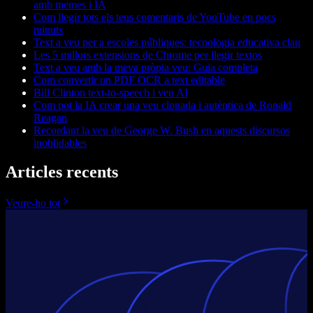
amb memes i IA
Com llegir tots els teus comentaris de YouTube en pocs
minuts
Text a veu per a escoles públiques: tecnologia educativa clau
Les 5 millors extensions de Chrome per llegir textos
Text a veu amb la meva pròpia veu: Guia completa
Com convertir un PDF OCR a text editable
Bill Clinton text-to-speech i veu AI
Com pot la IA crear una veu clonada i autèntica de Ronald
Reagan
Recordant la veu de George W. Bush en aquests discursos
inoblidables
Articles recents
Veure-ho tot