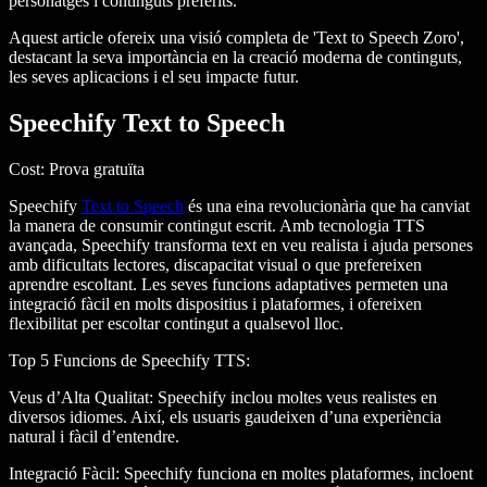
personatges i continguts preferits.
Aquest article ofereix una visió completa de 'Text to Speech Zoro',
destacant la seva importància en la creació moderna de continguts,
les seves aplicacions i el seu impacte futur.
Speechify Text to Speech
Cost
: Prova gratuïta
Speechify
Text to Speech
és una eina revolucionària que ha canviat
la manera de consumir contingut escrit. Amb tecnologia TTS
avançada, Speechify transforma text en veu realista i ajuda persones
amb dificultats lectores, discapacitat visual o que prefereixen
aprendre escoltant. Les seves funcions adaptatives permeten una
integració fàcil en molts dispositius i plataformes, i ofereixen
flexibilitat per escoltar contingut a qualsevol lloc.
Top 5 Funcions de Speechify TTS
:
Veus d’Alta Qualitat
: Speechify inclou moltes veus realistes en
diversos idiomes. Així, els usuaris gaudeixen d’una experiència
natural i fàcil d’entendre.
Integració Fàcil
: Speechify funciona en moltes plataformes, incloent