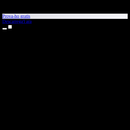
Prova-ho gratis
Descarrega'l ara
Productes
Text a veu
Aplicacions per a iPhone i iPad
Aplicació per a Android
Extensió per al Chrome
Extensió per a l'Edge
Aplicació web
Aplicació per al Mac
Aplicació per al Windows