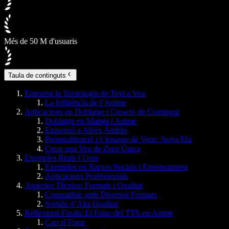
Més de 50 M d'usuaris
Taula de continguts
Entenent la Tecnologia de Text a Veu
La Influència de l’Anime
Aplicacions en Doblatge i Creació de Contingut
Doblatge en Manga i Anime
Expansió a Altres Àmbits
Personalització i Clonatge de Veus: Nova Era
Crear una Veu de Zoro Única
Exemples Reals i Usos
Exemples en Xarxes Socials i Entreteniment
Aplicacions Professionals
Aspectes Tècnics: Formats i Qualitat
Compatible amb Diversos Formats
Sortida d’Alta Qualitat
Reflexions Finals: El Futur del TTS en Anime
Cap al Futur