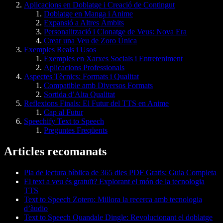
Aplicacions en Doblatge i Creació de Contingut
Doblatge en Manga i Anime
Expansió a Altres Àmbits
Personalització i Clonatge de Veus: Nova Era
Crear una Veu de Zoro Única
Exemples Reals i Usos
Exemples en Xarxes Socials i Entreteniment
Aplicacions Professionals
Aspectes Tècnics: Formats i Qualitat
Compatible amb Diversos Formats
Sortida d’Alta Qualitat
Reflexions Finals: El Futur del TTS en Anime
Cap al Futur
Speechify Text to Speech
Preguntes Freqüents
Articles recomanats
Pla de lectura bíblica de 365 dies PDF Gratis: Guia Completa
El text a veu és gratuït? Explorant el món de la tecnologia
TTS
Text to Speech Zotero: Millora la recerca amb tecnologia
d’àudio
Text to Speech Quandale Dingle: Revolucionant el doblatge