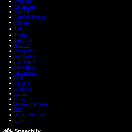
Русский
Українська
Español
Español (México)
Svenska
ไทย
Türkçe
Tiếng Việt
Română
Português
Български
ქართული
Slovenčina
Slovenščina
Eesti
Hrvatski
Ελληνικά
Lietuvių
עברית
Bahasa Indonesia
বাংলা
Bahasa Melayu
اردو