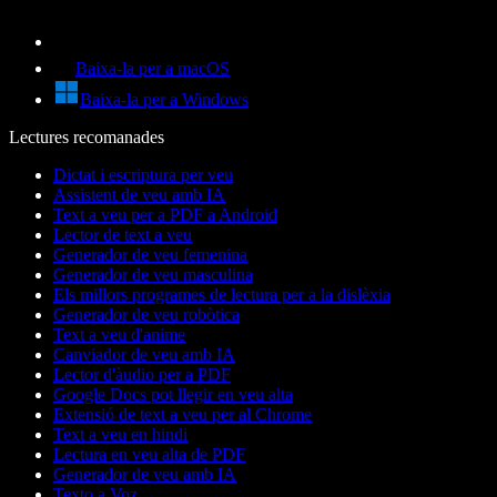
Baixa-la per a macOS
Baixa-la per a Windows
Lectures recomanades
Dictat i escriptura per veu
Assistent de veu amb IA
Text a veu per a PDF a Android
Lector de text a veu
Generador de veu femenina
Generador de veu masculina
Els millors programes de lectura per a la dislèxia
Generador de veu robòtica
Text a veu d'anime
Canviador de veu amb IA
Lector d'àudio per a PDF
Google Docs pot llegir en veu alta
Extensió de text a veu per al Chrome
Text a veu en hindi
Lectura en veu alta de PDF
Generador de veu amb IA
Texto a Voz