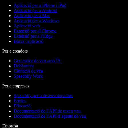
Aplicació per a iPhone i iPad
Aplicació per a Android
Aplicació per a Mac
Aplicació per a Windows
Aplicació web
Extensió per al Chrome
Extensió per a l’Edge
Baixa l'aplicació
Per a creadors
Generador de veu amb IA
Doblament
Clonació de veu
Speechify Work
Per a empreses
Speechify per a desenvolupadors
Equips
Educació
Documentació de l’API de text a veu
Documentació de l’API d’agents de veu
Empresa