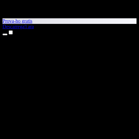
Prova-ho gratis
Descarrega'l ara
Productes
Text a veu
Aplicacions per a iPhone i iPad
Aplicació per a Android
Extensió per al Chrome
Extensió per a l'Edge
Aplicació web
Aplicació per al Mac