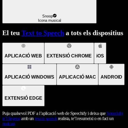
Snoop
Icona musical
El teu
Text to Speech
a tots els dispositius
APLICACIÓ WEB
EXTENSIÓ CHROME
iOS
APLICACIÓ WINDOWS
APLICACIÓ MAC
ANDROID
EXTENSIÓ EDGE
Puja qualsevol PDF a l’aplicació web de Speechify i deixa que
Speechify
te’l llegeixi
amb un
text to speech
realista, te’l resumeixi o en faci un
podcast