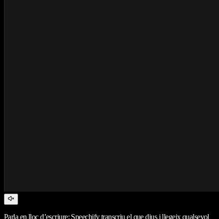
Parla en lloc d’escriure: Speechify transcriu el que dius i llegeix qualsevol