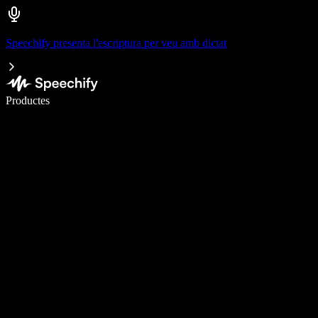
Speechify presenta l'escriptura per veu amb dictat
Escriu 5× més ràpid amb la veu
Productes
Més informació