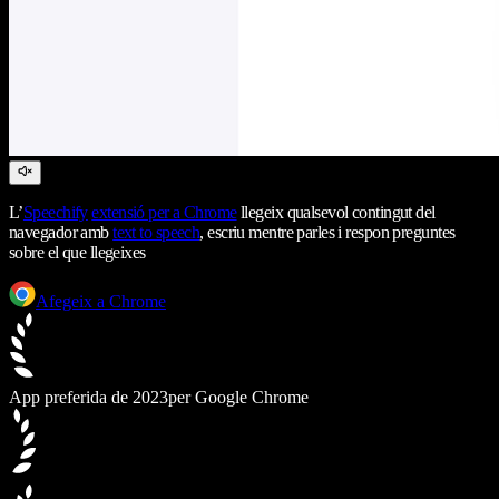
L’
Speechify
extensió per a Chrome
llegeix qualsevol contingut del
navegador amb
text to speech
, escriu mentre parles i respon preguntes
sobre el que llegeixes
Afegeix a Chrome
App preferida de 2023
per Google Chrome