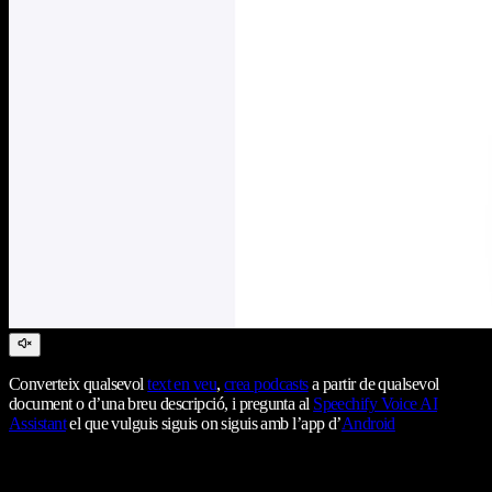
Converteix qualsevol
text en veu
,
crea podcasts
a partir de qualsevol
document o d’una breu descripció, i pregunta al
Speechify Voice AI
Assistant
el que vulguis siguis on siguis amb l’app d’
Android