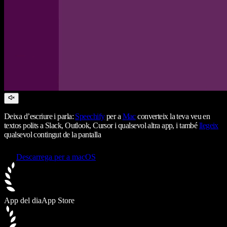
Deixa d’escriure i parla:
Speechify
per a
Mac
converteix la teva veu en
textos polits a Slack, Outlook, Cursor i qualsevol altra app, i també
llegeix
qualsevol contingut de la pantalla
Descarrega per a macOS
App del dia
App Store