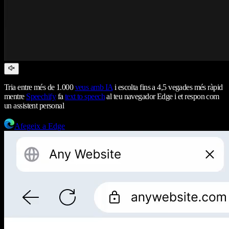
Tria entre més de 1.000
veus amb IA
i escolta fins a 4,5 vegades més ràpid
mentre
Speechify
fa
text to speech
al teu navegador Edge i et respon com
un assistent personal
Afegeix a Edge