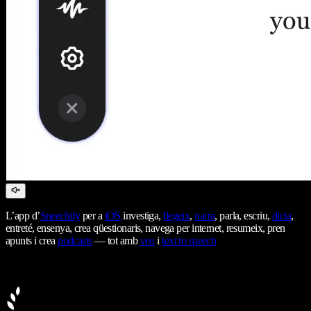
L’app d’
Speechify
per a
iOS
investiga,
llegeix
,
narra
, parla, escriu,
dicta
,
entreté, ensenya, crea qüestionaris, navega per internet, resumeix, pren
apunts i crea
podcasts
— tot amb
veu
i
text to speech