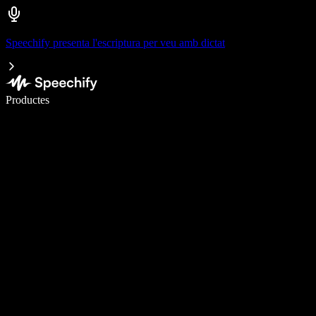
Speechify presenta l'escriptura per veu amb dictat
Escriu 5× més ràpid amb la veu
Productes
Més informació