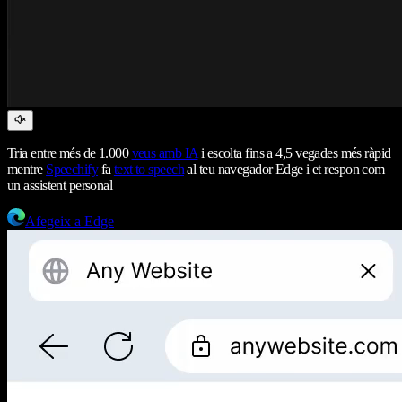
Tria entre més de 1.000
veus amb IA
i escolta fins a 4,5 vegades més ràpid
mentre
Speechify
fa
text to speech
al teu navegador Edge i et respon com
un assistent personal
Afegeix a Edge