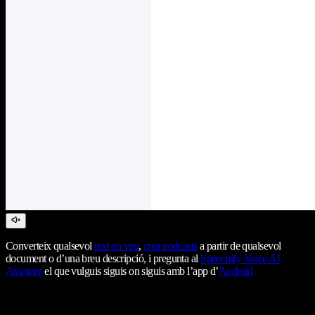
Converteix qualsevol
text en veu
,
crea podcasts
a partir de qualsevol
document o d’una breu descripció, i pregunta al
Speechify Voice AI
Assistant
el que vulguis siguis on siguis amb l’app d’
Android