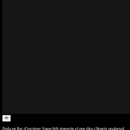
Parla en lloc d’escriure: Speechify transcriu el que dius i llegeix qualsevol