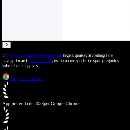
L’
Speechify
extensió per a Chrome
llegeix qualsevol contingut del
navegador amb
text to speech
, escriu mentre parles i respon preguntes
sobre el que llegeixes
Afegeix a Chrome
App preferida de 2023
per Google Chrome