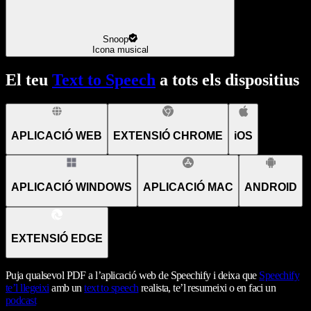
Snoop
Icona musical
El teu
Text to Speech
a tots els dispositius
APLICACIÓ WEB
EXTENSIÓ CHROME
iOS
APLICACIÓ WINDOWS
APLICACIÓ MAC
ANDROID
EXTENSIÓ EDGE
Puja qualsevol PDF a l’aplicació web de Speechify i deixa que
Speechify
te’l llegeixi
amb un
text to speech
realista, te’l resumeixi o en faci un
podcast