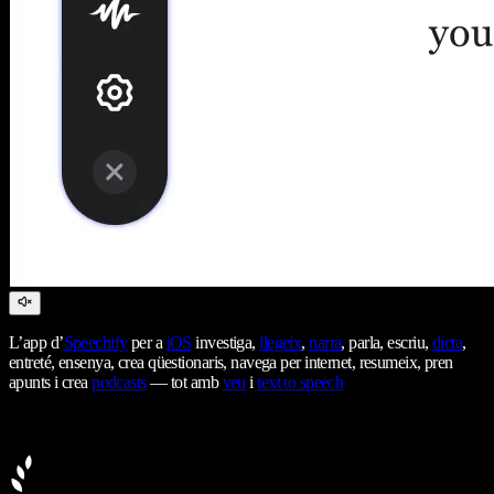
L’app d’
Speechify
per a
iOS
investiga,
llegeix
,
narra
, parla, escriu,
dicta
,
entreté, ensenya, crea qüestionaris, navega per internet, resumeix, pren
apunts i crea
podcasts
— tot amb
veu
i
text to speech