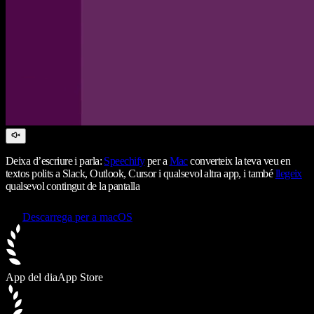
Deixa d’escriure i parla:
Speechify
per a
Mac
converteix la teva veu en
textos polits a Slack, Outlook, Cursor i qualsevol altra app, i també
llegeix
qualsevol contingut de la pantalla
Descarrega per a macOS
App del dia
App Store