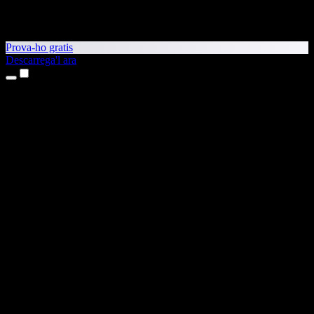
Prova-ho gratis
Descarrega'l ara
Productes
Text a veu
Aplicacions per a iPhone i iPad
Aplicació per a Android
Extensió per al Chrome
Extensió per a l'Edge
Aplicació web
Aplicació per al Mac