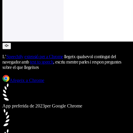
L’
Speechify
extensió per a Chrome
llegeix qualsevol contingut del
navegador amb
text to speech
, escriu mentre parles i respon preguntes
sobre el que llegeixes
Afegeix a Chrome
App preferida de 2023
per Google Chrome