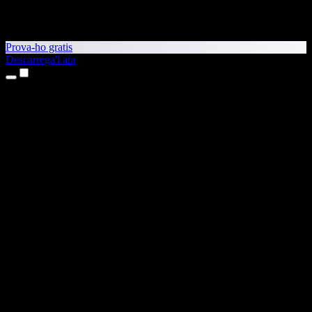
Prova-ho gratis
Descarrega'l ara
Productes
Text a veu
Aplicacions per a iPhone i iPad
Aplicació per a Android
Extensió per al Chrome
Extensió per a l'Edge
Aplicació web
Aplicació per al Mac