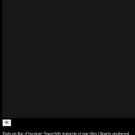
Parla en lloc d’escriure: Speechify transcriu el que dius i llegeix qualsevol