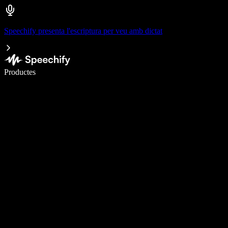
Speechify presenta l'escriptura per veu amb dictat
Escriu 5× més ràpid amb la veu
Productes
Més informació