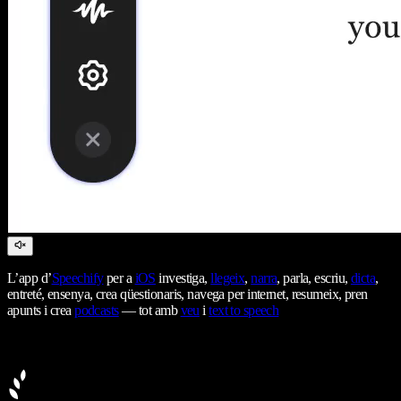
L’app d’
Speechify
per a
iOS
investiga,
llegeix
,
narra
, parla, escriu,
dicta
,
entreté, ensenya, crea qüestionaris, navega per internet, resumeix, pren
apunts i crea
podcasts
— tot amb
veu
i
text to speech