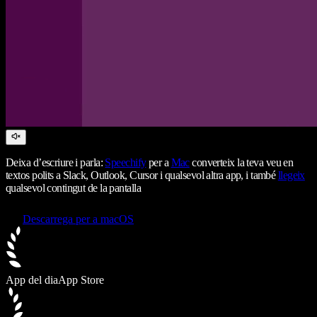
Deixa d’escriure i parla:
Speechify
per a
Mac
converteix la teva veu en
textos polits a Slack, Outlook, Cursor i qualsevol altra app, i també
llegeix
qualsevol contingut de la pantalla
Descarrega per a macOS
App del dia
App Store