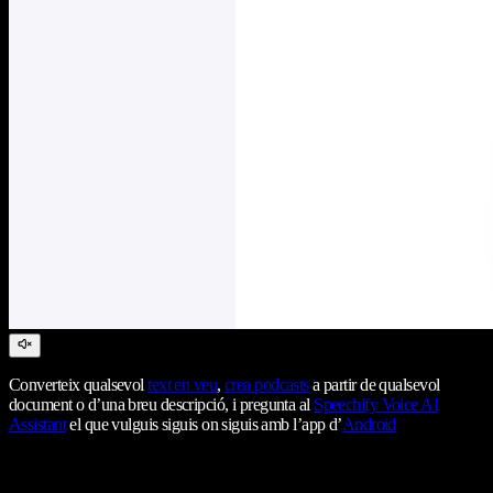
Converteix qualsevol
text en veu
,
crea podcasts
a partir de qualsevol
document o d’una breu descripció, i pregunta al
Speechify Voice AI
Assistant
el que vulguis siguis on siguis amb l’app d’
Android