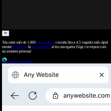
Tria entre més de 1.000
veus amb IA
i escolta fins a 4,5 vegades més ràpid
mentre
Speechify
fa
text to speech
al teu navegador Edge i et respon com
un assistent personal
Afegeix a Edge