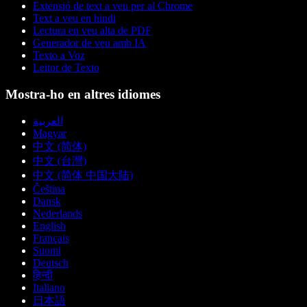
Extensió de text a veu per al Chrome
Text a veu en hindi
Lectura en veu alta de PDF
Generador de veu amb IA
Texto a Voz
Leitor de Texto
Mostra-ho en altres idiomes
العربية
Magyar
中文 (简体)
中文 (台灣)
中文 (简体 中国大陆)
Čeština
Dansk
Nederlands
English
Français
Suomi
Deutsch
हिन्दी
Italiano
日本語