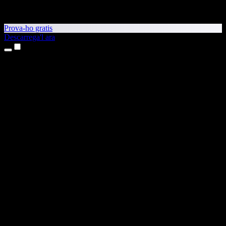
Prova-ho gratis
Descarrega'l ara
Productes
Text a veu
Aplicacions per a iPhone i iPad
Aplicació per a Android
Extensió per al Chrome
Extensió per a l'Edge
Aplicació web
Aplicació per al Mac
Aplicació per al Windows