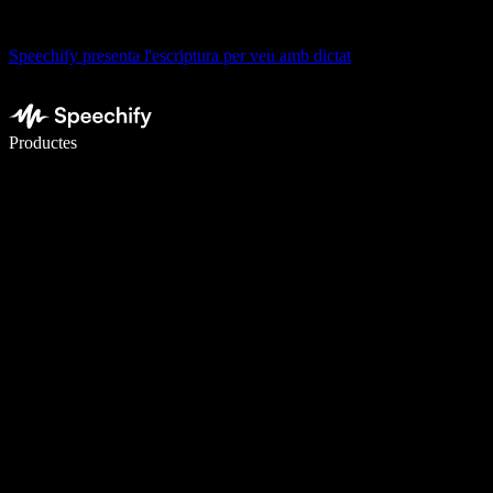
Speechify presenta l'escriptura per veu amb dictat
Escriu 5× més ràpid amb la veu
Productes
Més informació