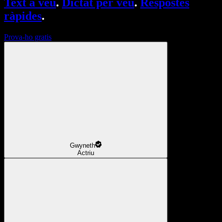
Text a veu
.
Dictat per veu
.
Respostes
ràpides
.
Prova-ho gratis
Gwyneth
Actriu