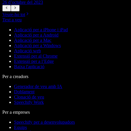
26 d’octubre del 2023
2
Veure-ho tot
Text a veu
Aplicació per a iPhone i iPad
Aplicació per a Android
Aplicació per a Mac
Aplicació per a Windows
Aplicació web
Extensió per al Chrome
Extensió per a l’Edge
Baixa l'aplicació
Per a creadors
Generador de veu amb IA
Doblament
Clonació de veu
Speechify Work
Per a empreses
Speechify per a desenvolupadors
Equips