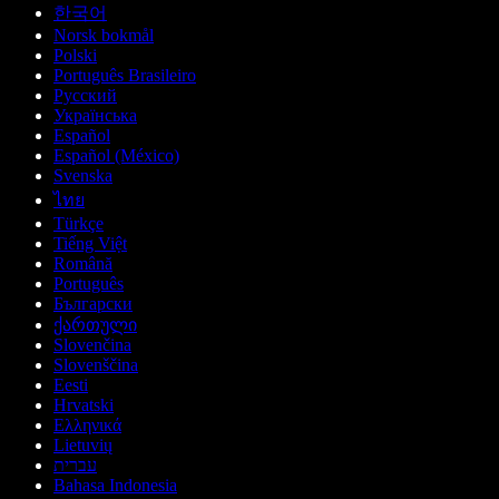
한국어
Norsk bokmål
Polski
Português Brasileiro
Русский
Українська
Español
Español (México)
Svenska
ไทย
Türkçe
Tiếng Việt
Română
Português
Български
ქართული
Slovenčina
Slovenščina
Eesti
Hrvatski
Ελληνικά
Lietuvių
עברית
Bahasa Indonesia