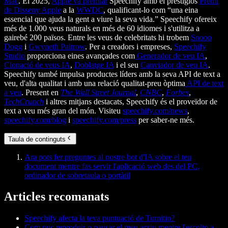
Mac
. El 2025,
Apple va premiar
Speechify amb el prestigiós
Premi
de Disseny Apple
a la
WWDC
, qualificant-lo com “una eina
essencial que ajuda la gent a viure la seva vida.” Speechify ofereix
més de 1.000 veus naturals en més de 60 idiomes i s'utilitza a
gairebé 200 països. Entre les veus de celebritats hi trobem
Snoop
Dogg
i
Gwyneth Paltrow
. Per a creadors i empreses,
Speechify
Studio
proporciona eines avançades com
Generador de veu IA
,
Clonació de veus IA
,
Doblatge IA
i el seu
Canviador de veu IA
.
Speechify també impulsa productes líders amb la seva API de text a
veu, d'alta qualitat i amb una relació qualitat-preu òptima
API de text
a veu
. Present en
The Wall Street Journal
,
CNBC
,
Forbes
,
TechCrunch
i altres mitjans destacats, Speechify és el proveïdor de
text a veu més gran del món. Visiteu
speechify.com/news
,
speechify.com/blog
i
speechify.com/press
per saber-ne més.
Taula de continguts
Ara pots fer preguntes al nostre bot d'IA sobre el teu
document mentre fas servir l'aplicació web des del PC,
ordinador de sobretaula o portàtil
Articles recomanats
Speechify afecta la teva puntuació de Turnitin?
Com puc reproduir o pausar el meu arxiu mentre l'escolto a