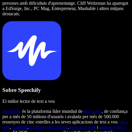
persones amb dificultats d'aprenentatge. Cliff Weitzman ha aparegut
a EdSurge, Inc., PC Mag, Entrepreneur, Mashable i altres mitjans
destacats.
Sobre Speechify
El millor lector de text a veu
Speechify
és la plataforma líder mundial de
text a veu
, de confiança
per a més de 50 milions d'usuaris i avalada per més de 500.000
ressenyes de cinc estrelles a les seves aplicacions de text a veu
per a
iOS
,
Android
,
Extensió de Chrome
,
aplicació web
i
aplicació per a