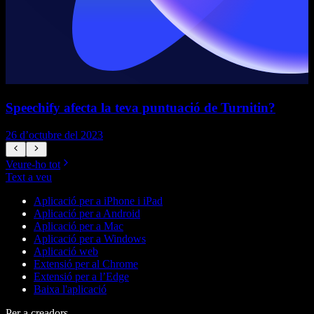
Speechify afecta la teva puntuació de Turnitin?
26 d’octubre del 2023
2
Veure-ho tot
Text a veu
Aplicació per a iPhone i iPad
Aplicació per a Android
Aplicació per a Mac
Aplicació per a Windows
Aplicació web
Extensió per al Chrome
Extensió per a l’Edge
Baixa l'aplicació
Per a creadors