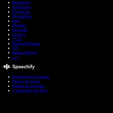
Български
ქართული
Slovenčina
Slovenščina
Eesti
Hrvatski
Ελληνικά
Lietuvių
עברית
Bahasa Indonesia
বাংলা
Bahasa Melayu
اردو
Preferències de cookies
Termes del servei
Política de privacitat
© Speechify Inc 2026