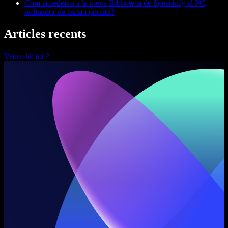
Com accedeixo a la meva Biblioteca de Speechify al PC,
ordinador de taula i portàtil?
Articles recents
Veure-ho tot