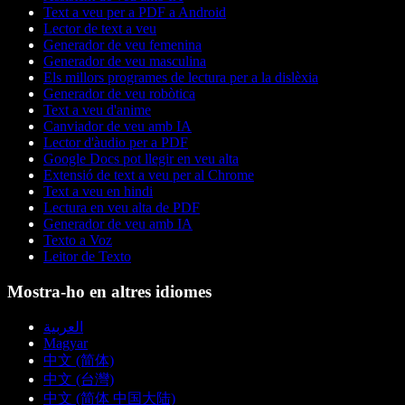
Text a veu per a PDF a Android
Lector de text a veu
Generador de veu femenina
Generador de veu masculina
Els millors programes de lectura per a la dislèxia
Generador de veu robòtica
Text a veu d'anime
Canviador de veu amb IA
Lector d'àudio per a PDF
Google Docs pot llegir en veu alta
Extensió de text a veu per al Chrome
Text a veu en hindi
Lectura en veu alta de PDF
Generador de veu amb IA
Texto a Voz
Leitor de Texto
Mostra-ho en altres idiomes
العربية
Magyar
中文 (简体)
中文 (台灣)
中文 (简体 中国大陆)