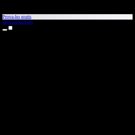
Prova-ho gratis
Descarrega'l ara
Productes
Text a veu
Aplicacions per a iPhone i iPad
Aplicació per a Android
Extensió per al Chrome
Extensió per a l'Edge
Aplicació web
Aplicació per al Mac
Aplicació per al Windows