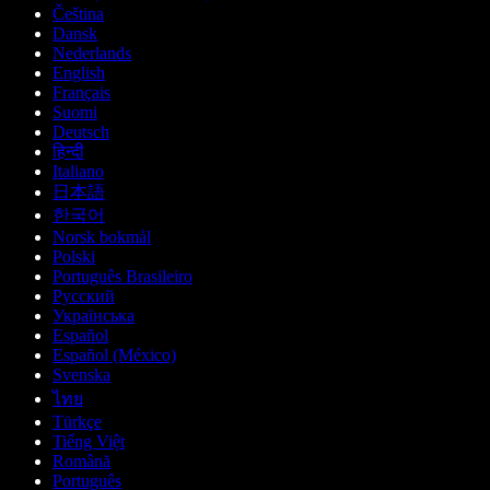
Čeština
Dansk
Nederlands
English
Français
Suomi
Deutsch
हिन्दी
Italiano
日本語
한국어
Norsk bokmål
Polski
Português Brasileiro
Русский
Українська
Español
Español (México)
Svenska
ไทย
Türkçe
Tiếng Việt
Română
Português