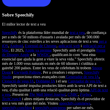
Sobre Speechify
El millor lector de text a veu
Speechify
és la plataforma líder mundial de
text a veu
, de confiança
per a més de 50 milions d'usuaris i avalada per més de 500.000
ressenyes de cinc estrelles a les seves aplicacions de text a veu
per a
iOS
,
Android
,
Extensió de Chrome
,
aplicació web
i
aplicació per a
Mac
. El 2025,
Apple va premiar
Speechify amb el prestigiós
Premi
de Disseny Apple
a la
WWDC
, qualificant-lo com “una eina
essencial que ajuda la gent a viure la seva vida.” Speechify ofereix
més de 1.000 veus naturals en més de 60 idiomes i s'utilitza a
gairebé 200 països. Entre les veus de celebritats hi trobem
Snoop
Dogg
i
Gwyneth Paltrow
. Per a creadors i empreses,
Speechify
Studio
proporciona eines avançades com
Generador de veu IA
,
Clonació de veus IA
,
Doblatge IA
i el seu
Canviador de veu IA
.
Speechify també impulsa productes líders amb la seva API de text a
veu, d'alta qualitat i amb una relació qualitat-preu òptima
API de text
a veu
. Present en
The Wall Street Journal
,
CNBC
,
Forbes
,
TechCrunch
i altres mitjans destacats, Speechify és el proveïdor de
text a veu més gran del món. Visiteu
speechify.com/news
,
speechify.com/blog
i
speechify.com/press
per saber-ne més.