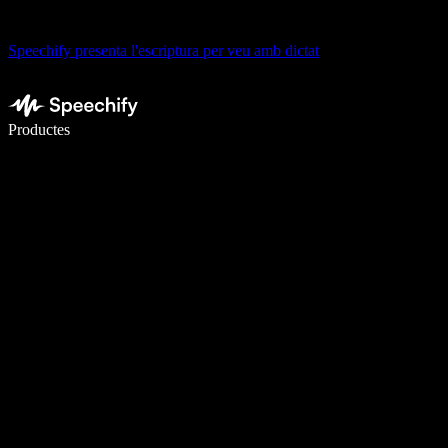
Speechify presenta l'escriptura per veu amb dictat
Escriu 5× més ràpid amb la veu
Productes
Més informació