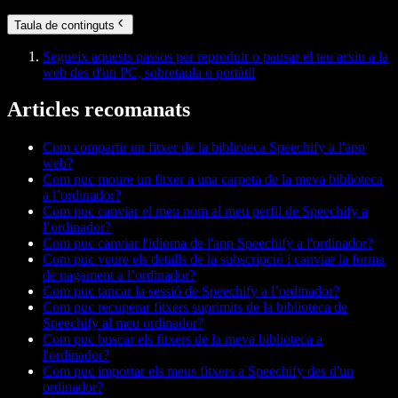
Taula de continguts
Segueix aquests passos per reproduir o pausar el teu arxiu a la
web des d'un PC, sobretaula o portàtil
Articles recomanats
Com compartir un fitxer de la biblioteca Speechify a l'app
web?
Com puc moure un fitxer a una carpeta de la meva biblioteca
a l’ordinador?
Com puc canviar el meu nom al meu perfil de Speechify a
l’ordinador?
Com puc canviar l'idioma de l'app Speechify a l'ordinador?
Com puc veure els detalls de la subscripció i canviar la forma
de pagament a l’ordinador?
Com puc tancar la sessió de Speechify a l’ordinador?
Com puc recuperar fitxers suprimits de la biblioteca de
Speechify al meu ordinador?
Com puc buscar els fitxers de la meva biblioteca a
l'ordinador?
Com puc importar els meus fitxers a Speechify des d'un
ordinador?