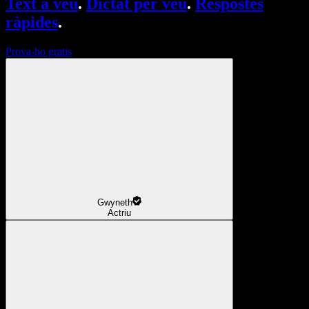
Text a veu
.
Dictat per veu
.
Respostes
ràpides
.
Prova-ho gratis
Gwyneth
Actriu