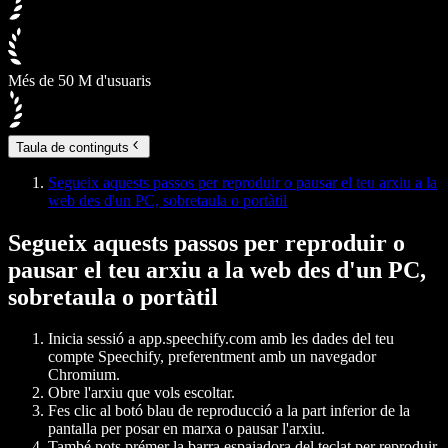
Més de 50 M d'usuaris
Taula de continguts
Segueix aquests passos per reproduir o pausar el teu arxiu a la
web des d'un PC, sobretaula o portàtil
Segueix aquests passos per reproduir o
pausar el teu arxiu a la web des d'un PC,
sobretaula o portàtil
Inicia sessió a app.speechify.com amb les dades del teu
compte Speechify, preferentment amb un navegador
Chromium.
Obre l'arxiu que vols escoltar.
Fes clic al botó blau de reproducció a la part inferior de la
pantalla per posar en marxa o pausar l'arxiu.
També pots prémer la barra espaiadora del teclat per reproduir