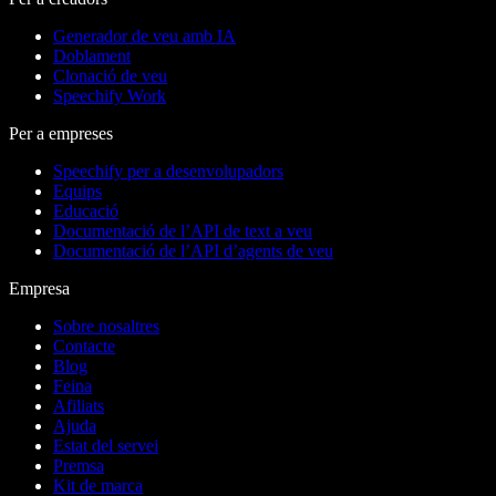
Generador de veu amb IA
Doblament
Clonació de veu
Speechify Work
Per a empreses
Speechify per a desenvolupadors
Equips
Educació
Documentació de l’API de text a veu
Documentació de l’API d’agents de veu
Empresa
Sobre nosaltres
Contacte
Blog
Feina
Afiliats
Ajuda
Estat del servei
Premsa
Kit de marca