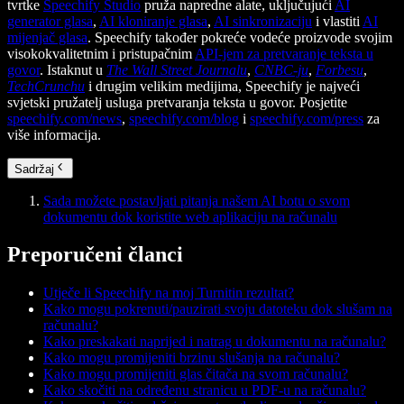
tvrtke
Speechify Studio
pruža napredne alate, uključujući
AI
generator glasa
,
AI kloniranje glasa
,
AI sinkronizaciju
i vlastiti
AI
mijenjač glasa
. Speechify također pokreće vodeće proizvode svojim
visokokvalitetnim i pristupačnim
API-jem za pretvaranje teksta u
govor
. Istaknut u
The Wall Street Journalu
,
CNBC-ju
,
Forbesu
,
TechCrunchu
i drugim velikim medijima, Speechify je najveći
svjetski pružatelj usluga pretvaranja teksta u govor. Posjetite
speechify.com/news
,
speechify.com/blog
i
speechify.com/press
za
više informacija.
Sadržaj
Sada možete postavljati pitanja našem AI botu o svom
dokumentu dok koristite web aplikaciju na računalu
Preporučeni članci
Utječe li Speechify na moj Turnitin rezultat?
Kako mogu pokrenuti/pauzirati svoju datoteku dok slušam na
računalu?
Kako preskakati naprijed i natrag u dokumentu na računalu?
Kako mogu promijeniti brzinu slušanja na računalu?
Kako mogu promijeniti glas čitača na svom računalu?
Kako skočiti na određenu stranicu u PDF-u na računalu?