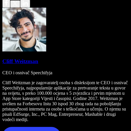
Cliff Weitzman
CEO i osnivač Speechifyja
Cliff Weitzman je zagovaratelj osoba s disleksijom te CEO i osnivač
Speechifyja, najpopularnije aplikacije za pretvaranje teksta u govor
na svijetu, s preko 100.000 ocjena s 5 zvjezdica i prvim mjestom u
App Store kategoriji Vijesti i časopisi. Godine 2017. Weitzman je
uvršten na Forbesovu listu 30 ispod 30 zbog rada na poboljšanju
pristupačnosti interneta za osobe s teškoćama u učenju. O njemu su
pisali EdSurge, Inc., PC Mag, Entrepreneur, Mashable i drugi
vodeći mediji.