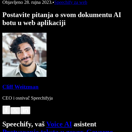
Objavljeno
28. rujna 2023.
•
Speechify za web
Postavite pitanja o svom dokumentu AI
botu u web aplikaciji
Cliff Weitzman
CEO i osnivač Speechifyja
Speechify, vaš
Voice AI
asistent