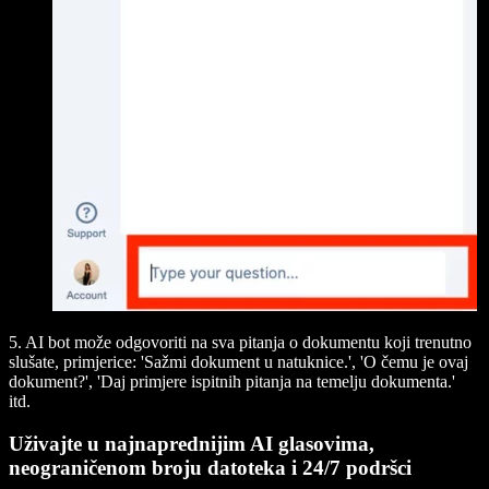
5. AI bot može odgovoriti na sva pitanja o dokumentu koji trenutno
slušate, primjerice: 'Sažmi dokument u natuknice.', 'O čemu je ovaj
dokument?', 'Daj primjere ispitnih pitanja na temelju dokumenta.'
itd.
Uživajte u najnaprednijim AI glasovima,
neograničenom broju datoteka i 24/7 podršci