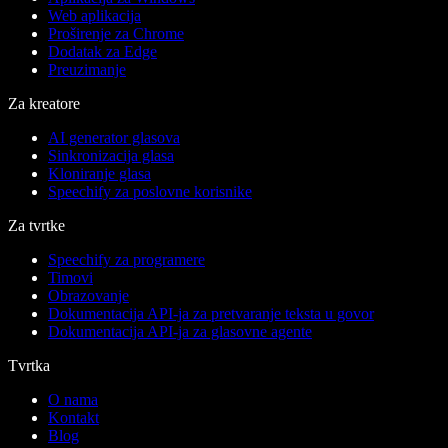
Web aplikacija
Proširenje za Chrome
Dodatak za Edge
Preuzimanje
Za kreatore
AI generator glasova
Sinkronizacija glasa
Kloniranje glasa
Speechify za poslovne korisnike
Za tvrtke
Speechify za programere
Timovi
Obrazovanje
Dokumentacija API-ja za pretvaranje teksta u govor
Dokumentacija API-ja za glasovne agente
Tvrtka
O nama
Kontakt
Blog