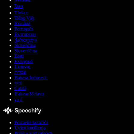
ไทย
Türkçe
Tiếng Việt
Română
Português
Български
ქართული
Slovenčina
Slovenščina
Eesti
Ελληνικά
Lietuvių
עברית
Bahasa Indonesia
বাংলা
Català
Bahasa Melayu
اردو
Postavke kolačića
Uvjeti korištenja
Pravila o privatnosti