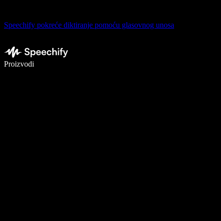
Speechify pokreće diktiranje pomoću glasovnog unosa
Pišite 5× brže uz glasovno diktiranje
Proizvodi
Saznajte više