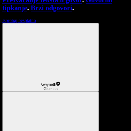
Pretvaranje teksta u govor
.
Govorno
tipkanje
.
Brzi odgovori
.
Isprobaj besplatno
Gwyneth
Glumica