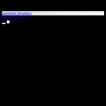
Isprobajte besplatno
Preuzmite sada
Proizvodi
Pretvaranje teksta u govor
Aplikacije za iPhone i iPad
Aplikacija za Android
Proširenje za Chrome
Proširenje za Edge
Web-aplikacija
Aplikacija za Mac
Aplikacija za Windows