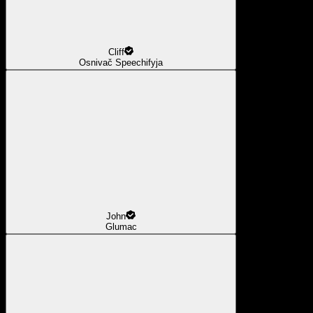
Cliff
Osnivač Speechifyja
John
Glumac