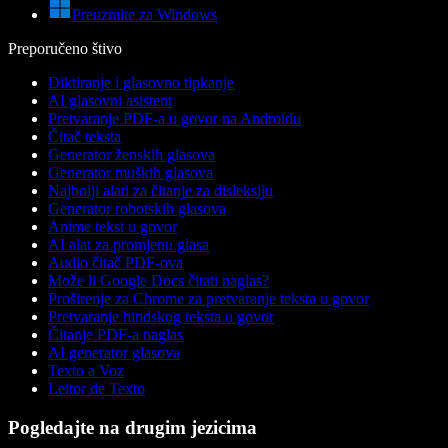
Preuzmite za Windows
Preporučeno štivo
Diktiranje i glasovno tipkanje
AI glasovni asistent
Pretvaranje PDF-a u govor na Androidu
Čitač teksta
Generator ženskih glasova
Generator muških glasova
Najbolji alati za čitanje za disleksiju
Generator robotskih glasova
Anime tekst u govor
AI alat za promjenu glasa
Audio čitač PDF-ova
Može li Google Docs čitati naglas?
Proširenje za Chrome za pretvaranje teksta u govor
Pretvaranje hindskog teksta u govor
Čitanje PDF-a naglas
AI generator glasova
Texto a Voz
Leitor de Texto
Pogledajte na drugim jezicima