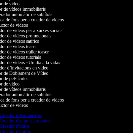
r de vídeo
r de vídeos immobiliaris
ador automàtic de subtítols
a de fons per a creador de vídeos
ctor de vídeos
or de vídeos per a xarxes socials
or de vídeos promocionals
or de vídeos satírics
or de vídeos teaser
r de vídeos tràiler teaser
or de vídeos tutorials
or de vídeos «Un dia a la vida»
or d’invitacions en vídeo
r de Doblament de Vídeo
 de pel·lícules
r de vídeo
r de vídeos immobiliaris
ador automàtic de subtítols
a de fons per a creador de vídeos
ctor de vídeos
Creador d'Animacions
Creador d'anuncis en vídeo
Creador d'intros
Creador d'outros