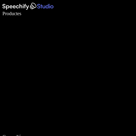
Escriu 5× més ràpid amb la veu
Productes
Més informació