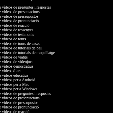
e vídeos de preguntes i respostes
e vídeos de presentacions
de vídeos de pressupostos
de vídeos de pronunciació
e vídeos de reacció
de vídeos de ressenyes
e vídeos de testimonis
e vídeos de tours
e vídeos de tours de cases
e vídeos de tutorials de ball
e vídeos de tutorials de maquillatge
e vídeos de viatge
de vídeos de videojocs
de vídeos demostratius
e vídeos d’art
de vídeos educatius
de vídeos per a Android
de vídeos per a Mac
de vídeos per a Windows
e vídeos de preguntes i respostes
e vídeos de presentacions
de vídeos de pressupostos
de vídeos de pronunciació
e vídeos de reacció