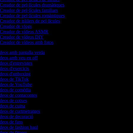
Creador de pel·lícules dramàtiques
Creador de pel·lícules familiars
Creador de pel·lícules romàntiques
Creador de tràilers de pel·lícules
Creador de vlogs
Creador de vídeos ASMR
Creador de vídeos DIY
Creador de vídeos amb fotos
ídeos amb pantalla verda
ídeos amb veu en off
ídeos d'entrevistes
ídeos d'exercicis
ídeos d'unboxing
ídeos de TikTok
vídeos de YouTube
vídeos de comèdia
ídeos de contacontes
ídeos de cotxes
ídeos de cuina
ídeos de curtmetratges
ídeos de decoració
ídeos de fans
ídeos de fashion haul
ídeos de fitness