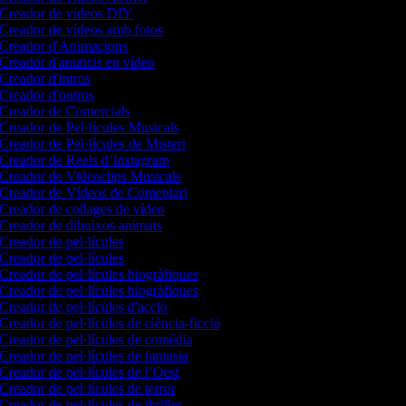
Creador de vídeos DIY
Creador de vídeos amb fotos
Creador d'Animacions
Creador d'anuncis en vídeo
Creador d'intros
Creador d'outros
Creador de Comercials
Creador de Pel·lícules Musicals
Creador de Pel·lícules de Misteri
Creador de Reels d’Instagram
Creador de Videoclips Musicals
Creador de Vídeos de Comentari
Creador de collages de vídeo
Creador de dibuixos animats
Creador de pel·lícules
Creador de pel·lícules
Creador de pel·lícules biogràfiques
Creador de pel·lícules biogràfiques
Creador de pel·lícules d'acció
Creador de pel·lícules de ciència-ficció
Creador de pel·lícules de comèdia
Creador de pel·lícules de fantasia
Creador de pel·lícules de l’Oest
Creador de pel·lícules de terror
Creador de pel·lícules de thriller