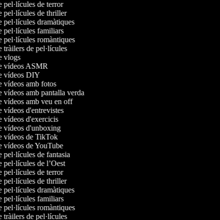
e pel·lícules de terror
e pel·lícules de thriller
e pel·lícules dramàtiques
e pel·lícules familiars
e pel·lícules romàntiques
e tràilers de pel·lícules
de vlogs
 de vídeos ASMR
de vídeos DIY
de vídeos amb fotos
de vídeos amb pantalla verda
de vídeos amb veu en off
e vídeos d'entrevistes
e vídeos d'exercicis
de vídeos d'unboxing
de vídeos de TikTok
de vídeos de YouTube
e pel·lícules de fantasia
e pel·lícules de l’Oest
e pel·lícules de terror
e pel·lícules de thriller
e pel·lícules dramàtiques
e pel·lícules familiars
e pel·lícules romàntiques
e tràilers de pel·lícules