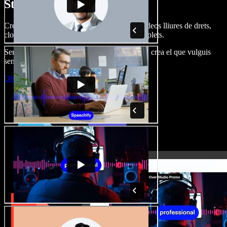
Studio.
Crea dobl. de veu, afegeix imatges, àudio, vídeos lliures de drets,
clona veus i munta projectes multimèdia complets.
Sense corba d’aprenentatge, tot al navegador: crea el que vulguis
sense els límits de sempre.
Obre l'Studio