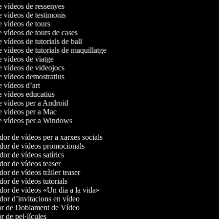
de vídeos de ressenyes
e vídeos de testimonis
e vídeos de tours
e vídeos de tours de cases
e vídeos de tutorials de ball
e vídeos de tutorials de maquillatge
e vídeos de viatge
de vídeos de videojocs
de vídeos demostratius
e vídeos d’art
de vídeos educatius
de vídeos per a Android
de vídeos per a Mac
de vídeos per a Windows
or de vídeos per a xarxes socials
or de vídeos promocionals
or de vídeos satírics
or de vídeos teaser
r de vídeos tràiler teaser
or de vídeos tutorials
or de vídeos «Un dia a la vida»
or d’invitacions en vídeo
r de Doblament de Vídeo
 de pel·lícules