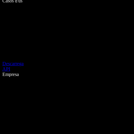
Casos d'ús
Descarrega
API
Empresa