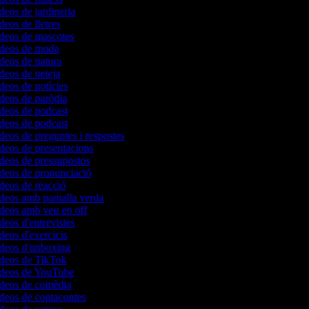
ídeos de jardineria
deos de lletres
ídeos de mascotes
vídeos de moda
ídeos de natura
ídeos de neteja
ídeos de notícies
ídeos de paròdia
ídeos de podcast
ídeos de podcast
ídeos de preguntes i respostes
ídeos de presentacions
ídeos de pressupostos
ídeos de pronunciació
ídeos de reacció
ídeos amb pantalla verda
ídeos amb veu en off
ídeos d'entrevistes
ídeos d'exercicis
ídeos d'unboxing
ídeos de TikTok
vídeos de YouTube
vídeos de comèdia
ídeos de contacontes