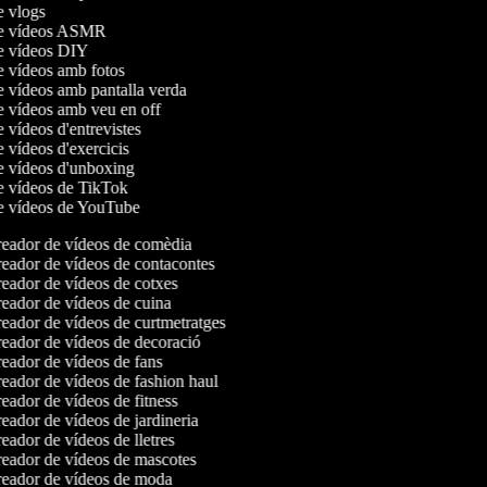
de vlogs
 de vídeos ASMR
de vídeos DIY
de vídeos amb fotos
de vídeos amb pantalla verda
de vídeos amb veu en off
e vídeos d'entrevistes
e vídeos d'exercicis
de vídeos d'unboxing
de vídeos de TikTok
de vídeos de YouTube
eador de vídeos de comèdia
eador de vídeos de contacontes
eador de vídeos de cotxes
eador de vídeos de cuina
eador de vídeos de curtmetratges
eador de vídeos de decoració
eador de vídeos de fans
eador de vídeos de fashion haul
eador de vídeos de fitness
eador de vídeos de jardineria
ador de vídeos de lletres
eador de vídeos de mascotes
eador de vídeos de moda