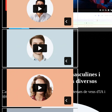
Gran varietat de veus masculines i
femenines amb accents diversos
Cap projecte ha de sonar igual. Tria entre centenars de veus d'IA i
ajusta'n l’accent.