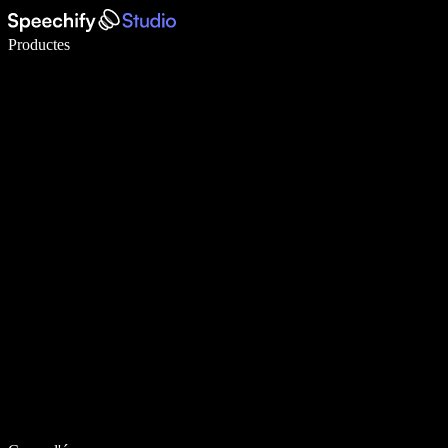
Escriu 5× més ràpid amb la veu
Productes
Més informació