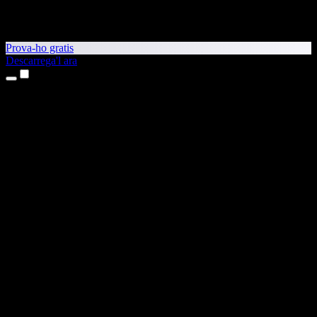
Prova-ho gratis
Descarrega'l ara
Productes
Text a veu
Aplicacions per a iPhone i iPad
Aplicació per a Android
Extensió per al Chrome
Extensió per a l'Edge
Aplicació web
Aplicació per al Mac