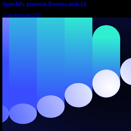
Speechify presenta Resums amb IA
15 de gener del 2025