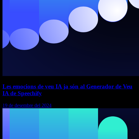
Les emocions de veu IA ja són al Generador de Veu
IA de Speechify
19 de desembre del 2024