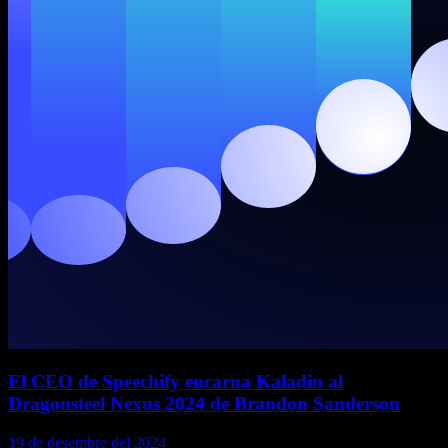
El CEO de Speechify encarna Kaladin al
Dragonsteel Nexus 2024 de Brandon Sanderson
19 de desembre del 2024