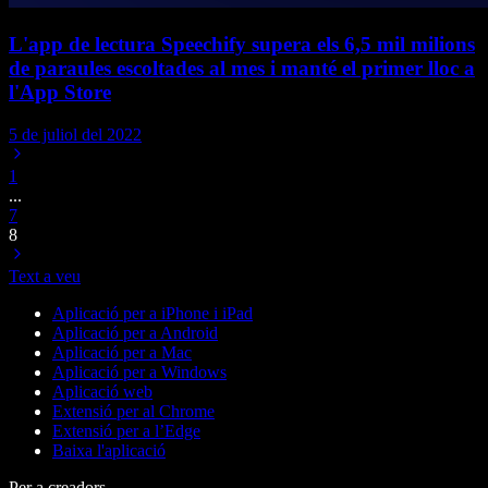
L'app de lectura Speechify supera els 6,5 mil milions
de paraules escoltades al mes i manté el primer lloc a
l'App Store
5 de juliol del 2022
1
...
7
8
Text a veu
Aplicació per a iPhone i iPad
Aplicació per a Android
Aplicació per a Mac
Aplicació per a Windows
Aplicació web
Extensió per al Chrome
Extensió per a l’Edge
Baixa l'aplicació
Per a creadors