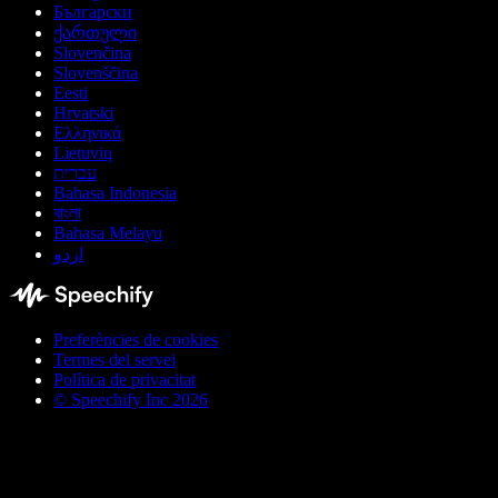
Български
ქართული
Slovenčina
Slovenščina
Eesti
Hrvatski
Ελληνικά
Lietuvių
עברית
Bahasa Indonesia
বাংলা
Bahasa Melayu
اردو
Preferències de cookies
Termes del servei
Política de privacitat
© Speechify Inc 2026