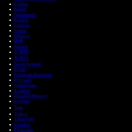
Čeština
Dansk
Nederlands
English
Français
Suomi
Deutsch
हिन्दी
Italiano
日本語
한국어
Norsk bokmål
Polski
Português Brasileiro
Русский
Українська
Español
Español (México)
Svenska
ไทย
Türkçe
Tiếng Việt
Română
Português