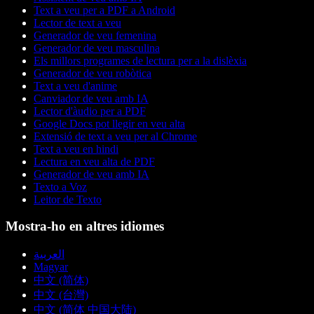
Text a veu per a PDF a Android
Lector de text a veu
Generador de veu femenina
Generador de veu masculina
Els millors programes de lectura per a la dislèxia
Generador de veu robòtica
Text a veu d'anime
Canviador de veu amb IA
Lector d'àudio per a PDF
Google Docs pot llegir en veu alta
Extensió de text a veu per al Chrome
Text a veu en hindi
Lectura en veu alta de PDF
Generador de veu amb IA
Texto a Voz
Leitor de Texto
Mostra-ho en altres idiomes
العربية
Magyar
中文 (简体)
中文 (台灣)
中文 (简体 中国大陆)