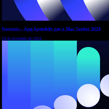
Novetats – App Speechify per a Mac Tardor 2024
19 de novembre del 2024