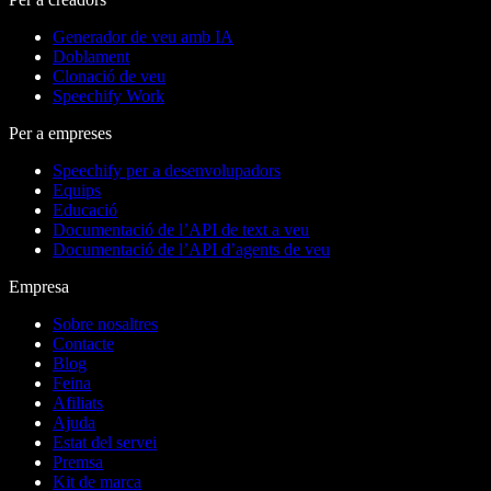
Generador de veu amb IA
Doblament
Clonació de veu
Speechify Work
Per a empreses
Speechify per a desenvolupadors
Equips
Educació
Documentació de l’API de text a veu
Documentació de l’API d’agents de veu
Empresa
Sobre nosaltres
Contacte
Blog
Feina
Afiliats
Ajuda
Estat del servei
Premsa
Kit de marca