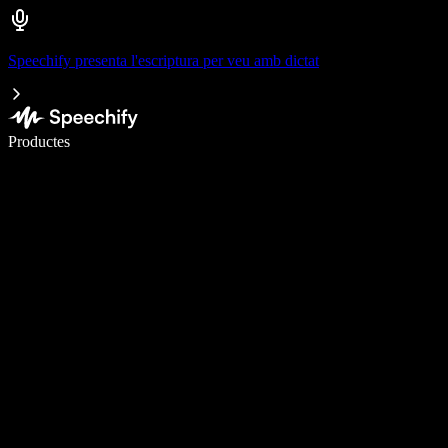
Speechify presenta l'escriptura per veu amb dictat
Escriu 5× més ràpid amb la veu
Productes
Més informació