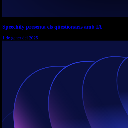
Speechify presenta els qüestionaris amb IA
1 de gener del 2025