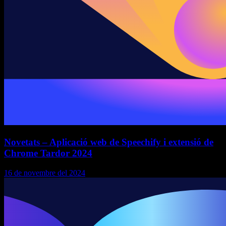
Novetats – Aplicació web de Speechify i extensió de
Chrome Tardor 2024
16 de novembre del 2024