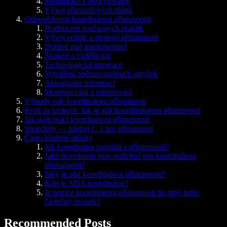
Spolupráce s poskytovateli
Vývoj přechodových plánů
Odpovědnosti koordinátora přístupnosti
Hodnocení současných praktik
Vývoj politik a strategií přístupnosti
Dohled nad implementací
Školení a vzdělávání
Technologická integrace
Vytváření zpětnovazebních smyček
Aktualizace informací
Monitorování a reportování
Výhody role koordinátora přístupnosti
Krok za krokem: Jak se stát koordinátorem přístupnosti
Jak najít práci koordinátora přístupnosti
Speechify — nástroj č. 1 pro přístupnost
Často kladené otázky
Jak koordinátor pomáhá s přístupností?
Jaké dovednosti jsou potřebné pro koordinátora
přístupnosti?
Jaký je plat koordinátora přístupnosti?
Kdo je ADA koordinátor?
Je pozice koordinátora přístupnosti na plný nebo
částečný úvazek?
Recommended Posts