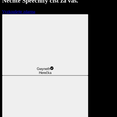
Nechte Speechify číst za vás.
Vyzkoušejte zdarma
Gwyneth
Herečka