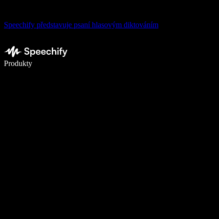
Speechify představuje psaní hlasovým diktováním
Pište 5× rychleji pomocí hlasového diktování
Produkty
Zjistit více