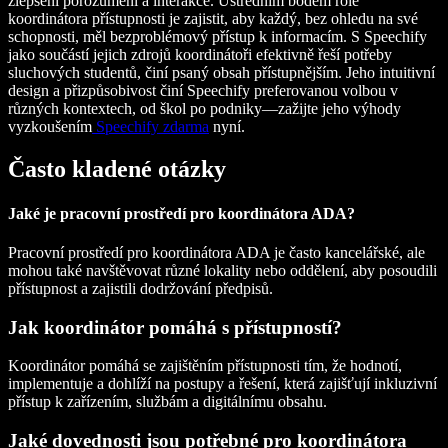
zlepšení porozumění a interakce. Ústředním bodem role
koordinátora přístupnosti je zajistit, aby každý, bez ohledu na své
schopnosti, měl bezproblémový přístup k informacím. S Speechify
jako součástí jejich zdrojů koordinátoři efektivně řeší potřeby
sluchových studentů, činí psaný obsah přístupnějším. Jeho intuitivní
design a přizpůsobivost činí Speechify preferovanou volbou v
různých kontextech, od škol po podniky—zažijte jeho výhody
vyzkoušením
Speechify zdarma
nyní.
Často kladené otázky
Jaké je pracovní prostředí pro koordinátora ADA?
Pracovní prostředí pro koordinátora ADA je často kancelářské, ale
mohou také navštěvovat různé lokality nebo oddělení, aby posoudili
přístupnost a zajistili dodržování předpisů.
Jak koordinátor pomáhá s přístupností?
Koordinátor pomáhá se zajištěním přístupnosti tím, že hodnotí,
implementuje a dohlíží na postupy a řešení, která zajišťují inkluzivní
přístup k zařízením, službám a digitálnímu obsahu.
Jaké dovednosti jsou potřebné pro koordinátora