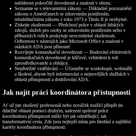
nabídnout pokročilé dovednosti a znalosti v oboru.
Seznamte se s relevantními zákony — Důkladné porozumění
zákonu o Američanech se zdravotním postižením,
rehabilitačnímu zákonu z roku 1973 a Titulu II je nezbytné.
Získejte zkušenosti — Předchozí práce v oblasti lidských
zdrojů, služeb pro osoby se zdravotním postižením nebo v
příbuzných rolích poskytuje neocenitelné zkušenosti.
Odbornost v nástrojích jako Microsoft Office a znalosti v
otázkách ADA jsou přínosné.
Rozvíjejte komunikační dovednosti — Budování efektivních
komunikačních dovedností je klíčové, vzhledem k roli
zprostředkovatele a obhájce.
Nepřetržité vzdělávání — Účastněte se workshopů, webinářů
a školení, abyste byli informováni o nejnovějších službách v
oblasti přístupnosti a dodržování ADA.
Jak najít práci koordinátora přístupnosti
Ať už jste zkušený profesionál nebo nováček toužící přispět do
důležité oblasti pomoci druhým, nalezení správné práce
koordinátora přístupnosti může být jak odměňující, tak
transformativní cesta. Zde jsou nejlepší místa pro hledání a zajištění
kariéry koordinátora přístupnosti: