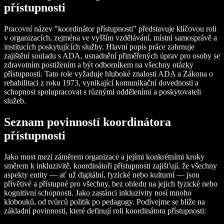
přístupnosti
Pracovní název "koordinátor přístupnosti" představuje klíčovou roli
v organizacích, zejména ve vyšším vzdělávání, místní samosprávě a
institucích poskytujících služby. Hlavní popis práce zahrnuje
zajištění souladu s ADA, usnadnění přiměřených úprav pro osoby se
zdravotním postižením a být odborníkem na všechny otázky
přístupnosti. Tato role vyžaduje hluboké znalosti ADA a Zákona o
rehabilitaci z roku 1973, vynikající komunikační dovednosti a
schopnost spolupracovat s různými odděleními a poskytovateli
služeb.
Seznam povinností koordinátora
přístupnosti
Jako most mezi záměrem organizace a jejími konkrétními kroky
směrem k inkluzivitě, koordinátoři přístupnosti zajišťují, že všechny
aspekty entity — ať už digitální, fyzické nebo kulturní — jsou
přívětivé a přístupné pro všechny, bez ohledu na jejich fyzické nebo
kognitivní schopnosti. Jako zastánci inkluzivity nosí mnoho
klobouků, od tvůrců politik po pedagogy. Podívejme se blíže na
základní povinnosti, které definují roli koordinátora přístupnosti: