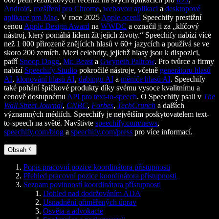
Android
,
rozšíření pro Chrome
,
webovou aplikaci
a
desktopové
aplikace pro Mac
. V roce 2025
Apple ocenil
Speechify prestižní
cenou
Apple Design Award
na
WWDC
a označil ji za „klíčový
nástroj, který pomáhá lidem žít jejich životy.“ Speechify nabízí více
než 1 000 přirozeně znějících hlasů v 60+ jazycích a používá se ve
skoro 200 zemích. Mezi celebrity, jejichž hlasy jsou k dispozici,
patří
Snoop Dogg
,
Mr. Beast
a
Gwyneth Paltrow
. Pro tvůrce a firmy
nabízí
Speechify Studio
pokročilé nástroje, včetně
generátoru hlasů
AI
,
klonování hlasů AI
,
dabingu AI
a
měniče hlasů AI
. Speechify
také pohání špičkové produkty díky svému vysoce kvalitnímu a
cenově dostupnému
API pro text-to-speech
. O Speechify psali v
The
Wall Street Journal
,
CNBC
,
Forbes
,
TechCrunch
a dalších
významných médiích. Speechify je největším poskytovatelem text-
to-speech na světě. Navštivte
speechify.com/news
,
speechify.com/blog
a
speechify.com/press
pro více informací.
Obsah
Popis pracovní pozice koordinátora přístupnosti
Přehled pracovní pozice koordinátora přístupnosti
Seznam povinností koordinátora přístupnosti
Dohled nad dodržováním ADA
Usnadnění přiměřených úprav
Osvěta a advokacie