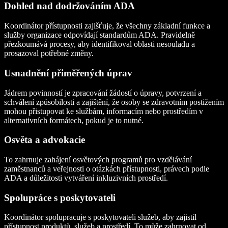
Dohled nad dodržováním ADA
Koordinátor přístupnosti zajišťuje, že všechny základní funkce a
služby organizace odpovídají standardům ADA. Pravidelně
přezkoumává procesy, aby identifikoval oblasti nesouladu a
prosazoval potřebné změny.
Usnadnění přiměřených úprav
Jádrem povinností je zpracování žádostí o úpravy, potvrzení a
schválení způsobilosti a zajištění, že osoby se zdravotním postižením
mohou přistupovat ke službám, informacím nebo prostředím v
alternativních formátech, pokud je to nutné.
Osvěta a advokacie
To zahrnuje zahájení osvětových programů pro vzdělávání
zaměstnanců a veřejnosti o otázkách přístupnosti, právech podle
ADA a důležitosti vytváření inkluzivních prostředí.
Spolupráce s poskytovateli
Koordinátor spolupracuje s poskytovateli služeb, aby zajistil
přístupnost produktů, služeb a prostředí. To může zahrnovat od