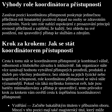
Výhody role koordinátora přístupnosti
Zastávat pozici koordinátora přístupnosti poskytuje jedinečnou
příležitost mít hmatatelný pozitivní dopad na osoby se zdravotním
postižením. Navíc tato role nabízí uspokojení z prosazování principů
rovnosti příležitostí a zajištění, že každý, bez ohledu na své
postižení, má spravedlivý přístup ke službám a zdrojům.
Krok za krokem: Jak se stát
koordinátorem přístupnosti
Cesta k tomu stát se koordinátorem přístupnosti je kombinací vášně,
odbornosti a hlubokého závazku k inkluzivitě. Jak organizace stále
více uznávají hodnotu vytváření přístupných prostředí, produktů a
služeb pro všechny jednotlivce, bez ohledu na jejich fyzické nebo
kognitivní schopnosti, role koordinátora přístupnosti se stává stále
významnější. Pokud vás láká myšlenka formovat svět, kde jsou
bariéry minimalizovány a přístup je spravedlivý, tento průvodce
krok za krokem vám osvětlí cestu k úspěšnému koordinátorovi
přístupnosti:
Vzdělání — Začněte bakalářským titulem v příbuzném oboru.
Mnozí v této pozici mají také magisterský titul, který může