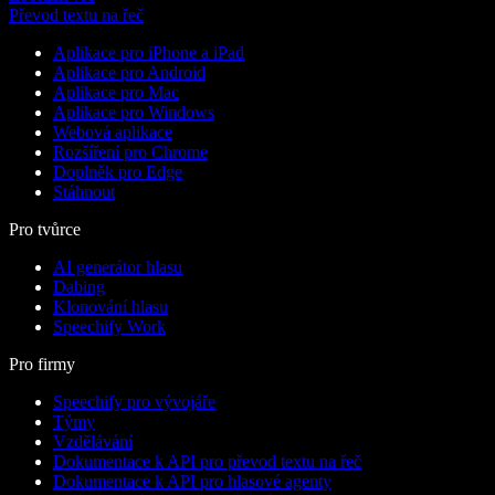
Převod textu na řeč
Aplikace pro iPhone a iPad
Aplikace pro Android
Aplikace pro Mac
Aplikace pro Windows
Webová aplikace
Rozšíření pro Chrome
Doplněk pro Edge
Stáhnout
Pro tvůrce
AI generátor hlasu
Dabing
Klonování hlasu
Speechify Work
Pro firmy
Speechify pro vývojáře
Týmy
Vzdělávání
Dokumentace k API pro převod textu na řeč
Dokumentace k API pro hlasové agenty