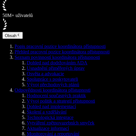
50M+ uživatelů
Obsah
Popis pracovní pozice koordinátora přístupnosti
Přehled pracovní pozice koordinátora přístupnosti
Seznam povinností koordinátora přístupnosti
Dohled nad dodržováním ADA
Usnadnění přiměřených úprav
Osvěta a advokacie
Spolupráce s poskytovateli
Vývoj přechodových plánů
Odpovědnosti koordinátora přístupnosti
Hodnocení současných praktik
Vývoj politik a strategií přístupnosti
Dohled nad implementací
Školení a vzdělávání
Technologická integrace
Vytváření zpětnovazebních smyček
Aktualizace informací
Monitorování a reportování