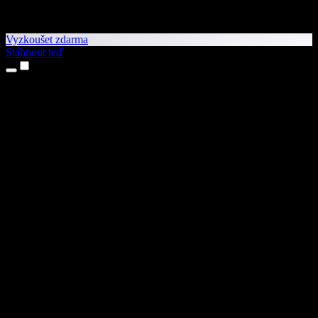
Vyzkoušet zdarma
Stáhnout teď
Produkty
Převod textu na řeč
Aplikace pro iPhone a iPad
Aplikace pro Android
Rozšíření pro Chrome
Rozšíření pro Edge
Webová aplikace
Aplikace pro Mac
Aplikace pro Windows