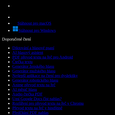
Stáhnout pro macOS
Stáhnout pro Windows
Doporučené čtení
Diktování a hlasové psaní
AI hlasový asistent
PDF převod textu na řeč pro Android
Čtečka textu
Generátor ženského hlasu
Generátor mužského hlasu
Nejlepší aplikace na čtení pro dyslektiky
Generátor robotického hlasu
Anime převod textu na řeč
AI měnič hlasu
Audio čtečka PDF
Umí Google Docs číst nahlas?
Rozšíření pro převod textu na řeč v Chromu
Převod textu na řeč v hindštině
Předčítání PDF nahlas