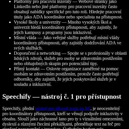
Platformy pro pracovní inzeráty — Webové stránky jako
LinkedIn nebo jiné platformy pro pracovní inzeráty často
obsahují nabídky specifické pro tuto roli. Hledejte pracovní
tituly jako ADA koordinátor nebo specialista na přístupnost.
Vysoké školy a univerzity — Mnoho vysokých škol a
univerzit hledá koordinátory přístupnosti, aby zajistily, že
jejich kampusy a programy jsou inkluzivní.
Místní vláda — Jako veřejné služby potřebují místní vlády
koordinátory přístupnosti, aby zajistily dodržování ADA ve
svých službách.
Doporučení a networking — Spojte se s profesionály v oblasti
lidských zdrojů, služeb pro osoby se zdravotním postižením
nebo obhajobných skupin pro potenciální tipy.
Přímý kontakt — Oslovte organizace zaměřené na pomoc
osobám se zdravotním postižením, protože často potřebují
odborníky, aby zajistili, že jejich poskytování služeb je v
souladu a inkluzivní.
Speechify — nástroj č. 1 pro přístupnost
Speechify, přední
nástroj pro převod textu na řeč
, je neocenitelný
pro koordinátory přístupnosti, kteří se věnují podpoře inkluzivity v
obsahu. Slouží jako záchranné lano pro ty s vizuálními omezeními,
dyslexií a různými čtecími překážkami, přeměňuje text na řeč pro