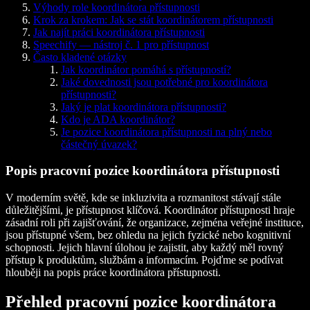
Výhody role koordinátora přístupnosti
Krok za krokem: Jak se stát koordinátorem přístupnosti
Jak najít práci koordinátora přístupnosti
Speechify — nástroj č. 1 pro přístupnost
Často kladené otázky
Jak koordinátor pomáhá s přístupností?
Jaké dovednosti jsou potřebné pro koordinátora
přístupnosti?
Jaký je plat koordinátora přístupnosti?
Kdo je ADA koordinátor?
Je pozice koordinátora přístupnosti na plný nebo
částečný úvazek?
Popis pracovní pozice koordinátora přístupnosti
V moderním světě, kde se inkluzivita a rozmanitost stávají stále
důležitějšími, je přístupnost klíčová. Koordinátor přístupnosti hraje
zásadní roli při zajišťování, že organizace, zejména veřejné instituce,
jsou přístupné všem, bez ohledu na jejich fyzické nebo kognitivní
schopnosti. Jejich hlavní úlohou je zajistit, aby každý měl rovný
přístup k produktům, službám a informacím. Pojďme se podívat
hlouběji na popis práce koordinátora přístupnosti.
Přehled pracovní pozice koordinátora