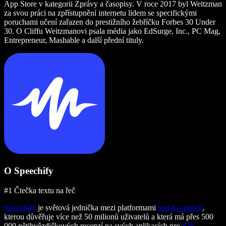
App Store v kategorii Zprávy a časopisy. V roce 2017 byl Weitzman
za svou práci na zpřístupnění internetu lidem se specifickými
poruchami učení zařazen do prestižního žebříčku Forbes 30 Under
30. O Cliffu Weitzmanovi psala média jako EdSurge, Inc., PC Mag,
Entrepreneur, Mashable a další přední tituly.
O Speechify
#1 Čtečka textu na řeč
Speechify
je světová jednička mezi platformami
text-to-speech
,
kterou důvěřuje více než 50 milionů uživatelů a která má přes 500
000 pětihvězdičkových recenzí na svých aplikacích pro
iOS
,