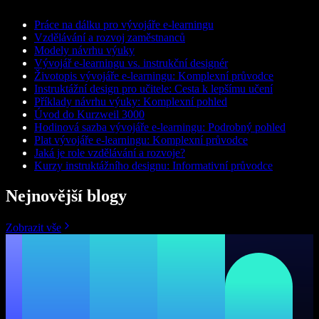
Práce na dálku pro vývojáře e-learningu
Vzdělávání a rozvoj zaměstnanců
Modely návrhu výuky
Vývojář e-learningu vs. instrukční designér
Životopis vývojáře e-learningu: Komplexní průvodce
Instruktážní design pro učitele: Cesta k lepšímu učení
Příklady návrhu výuky: Komplexní pohled
Úvod do Kurzweil 3000
Hodinová sazba vývojáře e-learningu: Podrobný pohled
Plat vývojáře e-learningu: Komplexní průvodce
Jaká je role vzdělávání a rozvoje?
Kurzy instruktážního designu: Informativní průvodce
Nejnovější blogy
Zobrazit vše