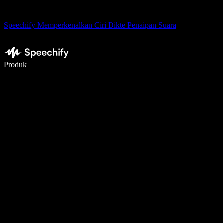
Speechify Memperkenalkan Ciri Dikte Penaipan Suara
Tulis 5× lebih pantas dengan menaip menggunakan suara
Produk
Ketahui Lebih Lanjut