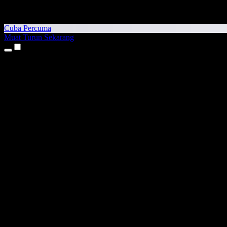
Cuba Percuma
Muat Turun Sekarang
Produk
Teks kepada Pertuturan
Aplikasi iPhone & iPad
Aplikasi Android
Sambungan Chrome
Sambungan Edge
Aplikasi Web
Aplikasi Mac
Aplikasi Windows