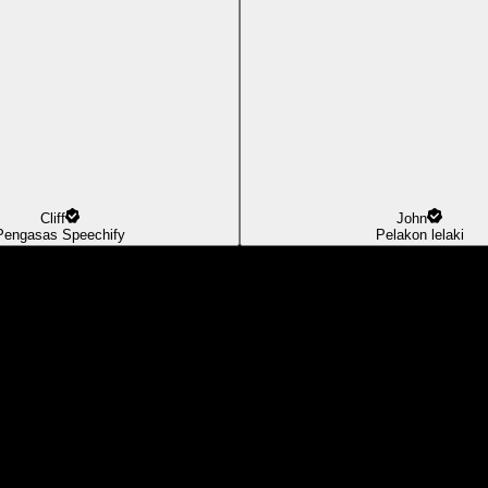
Cliff
John
Pengasas Speechify
Pelakon lelaki