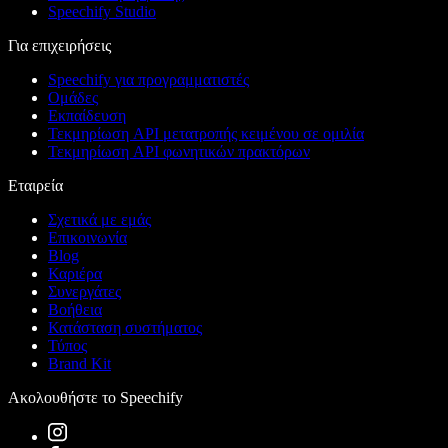
Speechify Studio
Για επιχειρήσεις
Speechify για προγραμματιστές
Ομάδες
Εκπαίδευση
Τεκμηρίωση API μετατροπής κειμένου σε ομιλία
Τεκμηρίωση API φωνητικών πρακτόρων
Εταιρεία
Σχετικά με εμάς
Επικοινωνία
Blog
Καριέρα
Συνεργάτες
Βοήθεια
Κατάσταση συστήματος
Τύπος
Brand Kit
Ακολουθήστε το Speechify