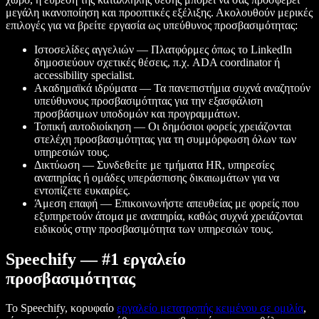
μεγάλη ικανοποίηση και προοπτικές εξέλιξης. Ακολουθούν μερικές
επιλογές για να βρείτε εργασία ως υπεύθυνος προσβασιμότητας:
Ιστοσελίδες αγγελιών — Πλατφόρμες όπως το LinkedIn
δημοσιεύουν σχετικές θέσεις, π.χ. ADA coordinator ή
accessibility specialist.
Ακαδημαϊκά ιδρύματα — Τα πανεπιστήμια συχνά αναζητούν
υπεύθυνους προσβασιμότητας για την εξασφάλιση
προσβάσιμων υποδομών και προγραμμάτων.
Τοπική αυτοδιοίκηση — Οι δημόσιοι φορείς χρειάζονται
στελέχη προσβασιμότητας για τη συμμόρφωση όλων των
υπηρεσιών τους.
Δικτύωση — Συνδεθείτε με τμήματα HR, υπηρεσίες
αναπηρίας ή ομάδες υπεράσπισης δικαιωμάτων για να
εντοπίζετε ευκαιρίες.
Άμεση επαφή — Επικοινωνήστε απευθείας με φορείς που
εξυπηρετούν άτομα με αναπηρία, καθώς συχνά χρειάζονται
ειδικούς στην προσβασιμότητα των υπηρεσιών τους.
Speechify — #1 εργαλείο
προσβασιμότητας
Το Speechify, κορυφαίο
εργαλείο μετατροπής κειμένου σε ομιλία
,