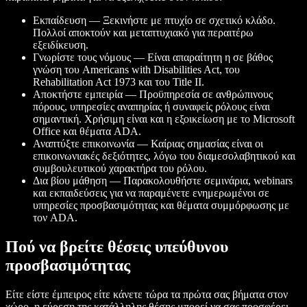
Εκπαίδευση — Ξεκινήστε με πτυχίο σε σχετικό κλάδο.
Πολλοί αποκτούν και μεταπτυχιακό για περαιτέρω
εξειδίκευση.
Γνωρίστε τους νόμους — Είναι απαραίτητη η σε βάθος
γνώση του Americans with Disabilities Act, του
Rehabilitation Act 1973 και του Title II.
Αποκτήστε εμπειρία — Προϋπηρεσία σε ανθρώπινους
πόρους, υπηρεσίες αναπηρίας ή συναφείς ρόλους είναι
σημαντική. Χρήσιμη είναι και η εξοικείωση με το Microsoft
Office και θέματα ADA.
Αναπτύξτε επικοινωνία — Καίριας σημασίας είναι οι
επικοινωνιακές δεξιότητες, λόγω του διαμεσολαβητικού και
συμβουλευτικού χαρακτήρα του ρόλου.
Δια βίου μάθηση — Παρακολουθήστε σεμινάρια, webinars
και εκπαιδεύσεις για να παραμένετε ενημερωμένοι σε
υπηρεσίες προσβασιμότητας και θέματα συμμόρφωσης με
τον ADA.
Πού να βρείτε θέσεις υπεύθυνου
προσβασιμότητας
Είτε είστε έμπειρος είτε κάνετε τώρα τα πρώτα σας βήματα στον
χώρο, η εύρεση της κατάλληλης θέσης μπορεί να σας προσφέρει