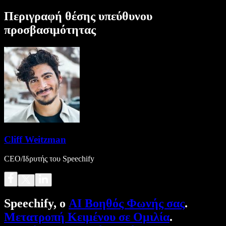
Περιγραφή θέσης υπεύθυνου
προσβασιμότητας
Cliff Weitzman
CEO/Ιδρυτής του Speechify
Speechify, ο
AI Βοηθός Φωνής σας
.
Μετατροπή Κειμένου σε Ομιλία
.