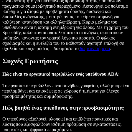
είναι ανεκτίμητο για υπεύθυνους προσβασιμότητας που θέλουν
πραγματικά συμπεριληπτικό περιεχόμενο. Λειτουργεί ως πολύτιμο
βοήθημα για άτομα με προβλήματα όρασης, δυσλεξία και
δυσκολίες ανάγνωσης, μετατρέποντας το κείμενο σε φωνή για
καλύτερη κατανόηση και αλληλεπίδραση. Κύριο μέλημα του
υπεύθυνου είναι η ισότιμη ενημέρωση για όλους. Με τη χρήση του
Speechify, καλύπτονται αποτελεσματικά οι ανάγκες ακουστικών
μαθητών, κάνοντας τον γραπτό λόγο πιο προσιτό. Ο φιλικός
σχεδιασμός και η ευελιξία του το καθιστούν αγαπητή επιλογή σε
σχολεία και επιχειρήσεις—δοκιμάστε το
δωρεάν σήμερα
.
Συχνές Ερωτήσεις
Πώς είναι το εργασιακό περιβάλλον ενός υπεύθυνου ADA;
Το εργασιακό περιβάλλον είναι συνήθως γραφείου, αλλά μπορεί να
περιλαμβάνει και επισκέψεις σε χώρους ή τμήματα για έλεγχο
προσβασιμότητας και συμμόρφωσης.
Πώς βοηθά ένας υπεύθυνος στην προσβασιμότητα;
Ο υπεύθυνος αξιολογεί, υλοποιεί και επιβλέπει πρακτικές και
λύσεις που εξασφαλίζουν ισότιμη πρόσβαση σε εγκαταστάσεις,
υπηρεσίες και ψηφιακό περιεχόμενο.