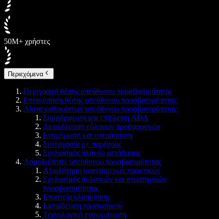
50M+ χρήστες
Περιεχόμενα
Περιγραφή θέσης υπεύθυνου προσβασιμότητας
Επισκόπηση θέσης υπεύθυνου προσβασιμότητας
Λίστα καθηκόντων υπεύθυνου προσβασιμότητας
Συμμόρφωση και επίβλεψη ADA
Διευκόλυνση εύλογων προσαρμογών
Ενημέρωση και υπεράσπιση
Συνεργασία με παρόχους
Σχεδιασμός πλάνου μετάβασης
Αρμοδιότητες υπεύθυνου προσβασιμότητας
Αξιολόγηση υφιστάμενων πρακτικών
Σχεδιασμός πολιτικών και στρατηγικών
προσβασιμότητας
Εποπτεία υλοποίησης
Εκπαίδευση προσωπικού
Τεχνολογική ενσωμάτωση