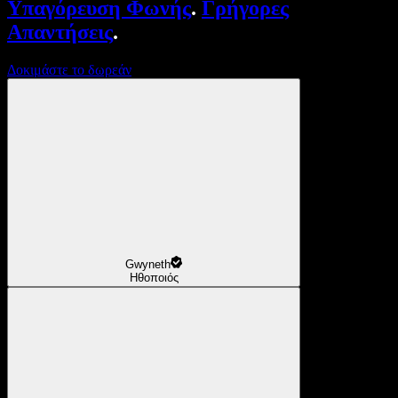
Υπαγόρευση Φωνής
.
Γρήγορες
Απαντήσεις
.
Δοκιμάστε το δωρεάν
Gwyneth
Ηθοποιός