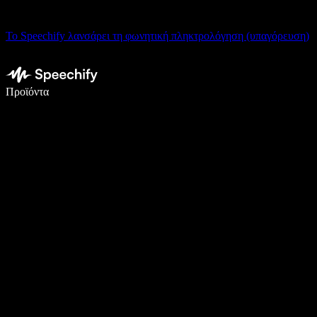
Το Speechify λανσάρει τη φωνητική πληκτρολόγηση (υπαγόρευση)
Γράψτε 5× πιο γρήγορα με φωνητική πληκτρολόγηση
Προϊόντα
Μάθετε περισσότερα