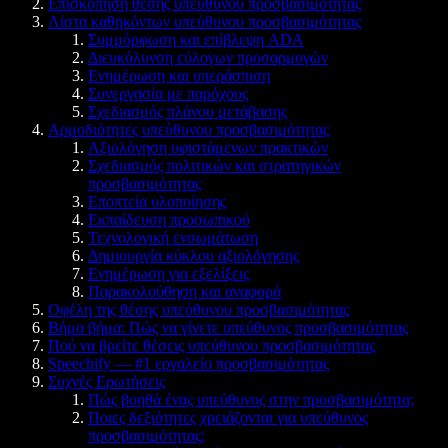
Επισκόπηση θέσης υπεύθυνου προσβασιμότητας
Λίστα καθηκόντων υπεύθυνου προσβασιμότητας
Συμμόρφωση και επίβλεψη ADA
Διευκόλυνση εύλογων προσαρμογών
Ενημέρωση και υπεράσπιση
Συνεργασία με παρόχους
Σχεδιασμός πλάνου μετάβασης
Αρμοδιότητες υπεύθυνου προσβασιμότητας
Αξιολόγηση υφιστάμενων πρακτικών
Σχεδιασμός πολιτικών και στρατηγικών
προσβασιμότητας
Εποπτεία υλοποίησης
Εκπαίδευση προσωπικού
Τεχνολογική ενσωμάτωση
Δημιουργία κύκλου αξιολόγησης
Ενημέρωση για εξελίξεις
Παρακολούθηση και αναφορά
Οφέλη της θέσης υπεύθυνου προσβασιμότητας
Βήμα βήμα: Πώς να γίνετε υπεύθυνος προσβασιμότητας
Πού να βρείτε θέσεις υπεύθυνου προσβασιμότητας
Speechify — #1 εργαλείο προσβασιμότητας
Συχνές Ερωτήσεις
Πώς βοηθά ένας υπεύθυνος στην προσβασιμότητα;
Ποιες δεξιότητες χρειάζονται για υπεύθυνος
προσβασιμότητας;