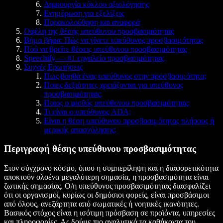
Δημιουργία κύκλου αξιολόγησης
Ενημέρωση για εξελίξεις
Παρακολούθηση και αναφορά
Οφέλη της θέσης υπεύθυνου προσβασιμότητας
Βήμα βήμα: Πώς να γίνετε υπεύθυνος προσβασιμότητας
Πού να βρείτε θέσεις υπεύθυνου προσβασιμότητας
Speechify — #1 εργαλείο προσβασιμότητας
Συχνές Ερωτήσεις
Πώς βοηθά ένας υπεύθυνος στην προσβασιμότητα;
Ποιες δεξιότητες χρειάζονται για υπεύθυνος
προσβασιμότητας;
Ποιος ο μισθός υπεύθυνου προσβασιμότητας;
Τι είναι ο υπεύθυνος ADA;
Είναι η θέση υπεύθυνου προσβασιμότητας πλήρους ή
μερικής απασχόλησης;
Περιγραφή θέσης υπεύθυνου προσβασιμότητας
Στον σύγχρονο κόσμο, όπου η συμπερίληψη και η διαφορετικότητα
αποκτούν ολοένα μεγαλύτερη σημασία, η προσβασιμότητα είναι
ζωτικής σημασίας. Ο/η υπεύθυνος προσβασιμότητας διασφαλίζει
ότι οι οργανισμοί, κυρίως οι δημόσιοι φορείς, είναι προσβάσιμοι
από όλους, ανεξάρτητα από σωματικές ή νοητικές ικανότητες.
Βασικός στόχος είναι η ισότιμη πρόσβαση σε προϊόντα, υπηρεσίες
και πληροφορίες. Ας δούμε πιο αναλυτικά τα καθήκοντα του