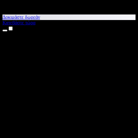
Δοκιμάστε δωρεάν
Κατεβάστε τώρα
Προϊόντα
Κείμενο σε Ομιλία
Εφαρμογές για iPhone & iPad
Εφαρμογή για Android
Επέκταση για Chrome
Επέκταση για Edge
Web εφαρμογή
Εφαρμογή για Mac
Εφαρμογή για Windows