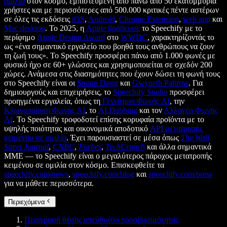
ομιλία
στον κόσμο, εμπιστευμένη από πάνω από 50 εκατομμύρια
χρήστες και με περισσότερες από 500.000 κριτικές πέντε αστέρων
σε όλες τις εκδόσεις
iOS
,
Android
,
Chrome Extension
,
web app
και
Mac desktop
. Το 2025, η
Apple βράβευσε
το Speechify με το
περίφημο
Apple Design Award
στο
WWDC
, χαρακτηρίζοντάς το
ως «ένα σημαντικό εργαλείο που βοηθά τους ανθρώπους να ζουν
τη ζωή τους». Το Speechify προσφέρει πάνω από 1.000 φωνές με
φυσικό ήχο σε 60+ γλώσσες και χρησιμοποιείται σε σχεδόν 200
χώρες. Ανάμεσα στις διασημότητες που έχουν δώσει τη φωνή τους
στο Speechify είναι οι
Snoop Dogg
και
Gwyneth Paltrow
. Για
δημιουργούς και επιχειρήσεις, το
Speechify Studio
προσφέρει
προηγμένα εργαλεία, όπως τη
Γεννήτρια Φωνής AI
, την
Κλωνοποίηση Φωνής AI
, το
AI Dubbing
και τον
Αλλαγέα Φωνής
AI
. Το Speechify τροφοδοτεί επίσης κορυφαία προϊόντα με το
υψηλής ποιότητας και οικονομικά αποδοτικό
API μετατροπής
κειμένου σε ομιλία
. Έχει παρουσιαστεί σε μέσα όπως
The Wall
Street Journal
,
CNBC
,
Forbes
,
TechCrunch
και άλλα σημαντικά
ΜΜΕ — το Speechify είναι ο μεγαλύτερος πάροχος μετατροπής
κειμένου σε ομιλία στον κόσμο. Επισκεφθείτε τα
speechify.com/news
,
speechify.com/blog
και
speechify.com/press
για να μάθετε περισσότερα.
Περιεχόμενα
Περιγραφή θέσης υπεύθυνου προσβασιμότητας