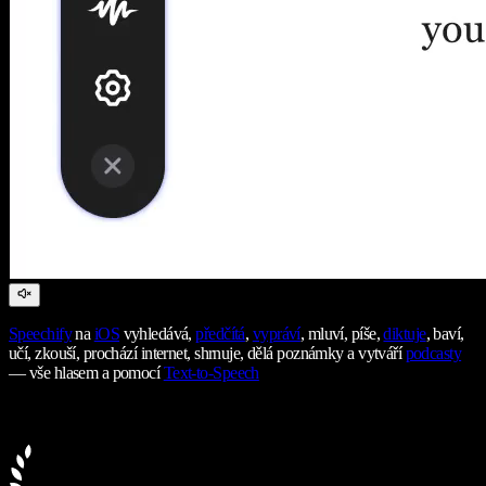
Speechify
na
iOS
vyhledává,
předčítá
,
vypráví
, mluví, píše,
diktuje
, baví,
učí, zkouší, prochází internet, shrnuje, dělá poznámky a vytváří
podcasty
— vše hlasem a pomocí
Text-to-Speech