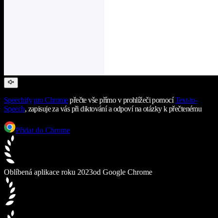
Speechify
pro Chrome
přečte vše přímo v prohlížeči pomocí
Text-to-
Speech
, zapisuje za vás při diktování a odpoví na otázky k přečtenému
Přidat do Chrome
Oblíbená aplikace roku 2023
od Google Chrome