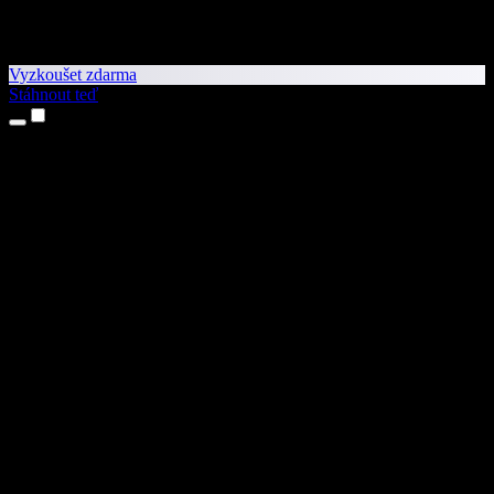
Vyzkoušet zdarma
Stáhnout teď
Produkty
Převod textu na řeč
Aplikace pro iPhone a iPad
Aplikace pro Android
Rozšíření pro Chrome
Rozšíření pro Edge
Webová aplikace
Aplikace pro Mac
Aplikace pro Windows