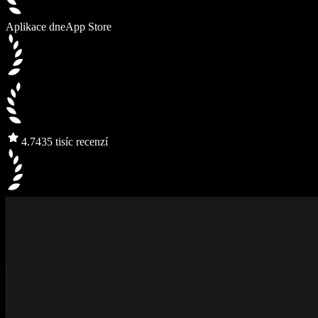
Aplikace dne
App Store
4.7
435 tisíc recenzí