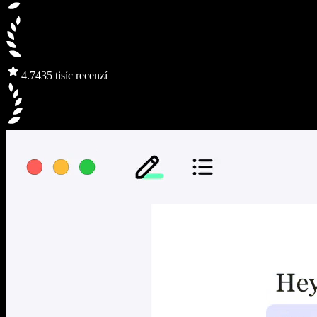
4.7
435 tisíc recenzí