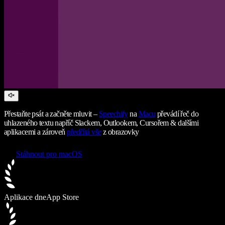
Přestaňte psát a začněte mluvit –
Speechify
na
Macu
převádí řeč do
uhlazeného textu napříč Slackem, Outlookem, Cursořem & dalšími
aplikacemi a zároveň
předčítá vše
z obrazovky
Stáhnout pro macOS
Aplikace dne
App Store