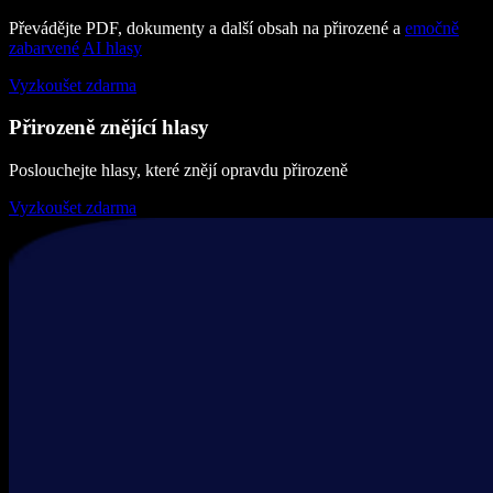
Převádějte PDF, dokumenty a další obsah na přirozené a
emočně
zabarvené
AI hlasy
Vyzkoušet zdarma
Přirozeně znějící hlasy
Poslouchejte hlasy, které znějí opravdu přirozeně
Vyzkoušet zdarma