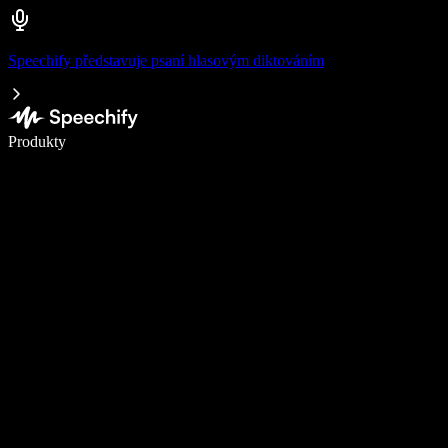
Speechify představuje psaní hlasovým diktováním
Pište 5× rychleji pomocí hlasového diktování
Produkty
Zjistit více