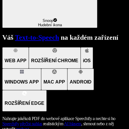
Snoop
Hudební ikona
Váš
Text-to-Speech
na každém zařízení
WEB APP
ROZŠÍŘENÍ CHROME
iOS
WINDOWS APP
MAC APP
ANDROID
ROZŠÍŘENÍ EDGE
Nahrajte jakékoli PDF do webové aplikace Speechify a nechte si ho
Speechify
přečíst nahlas
realistickým
AI hlasem
, shrnout nebo z něj
vytvořit
podcast