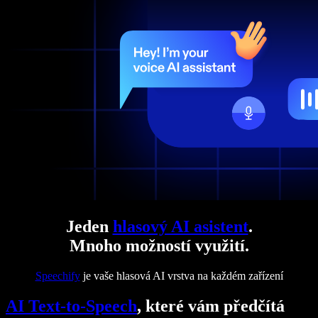
Jeden
hlasový AI asistent
.
Mnoho možností využití.
Speechify
je vaše hlasová AI vrstva na každém zařízení
AI Text-to-Speech
, které vám předčítá