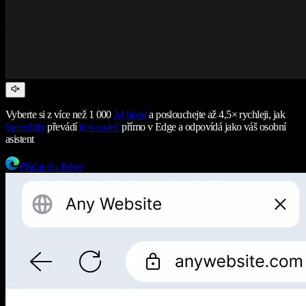
Vyberte si z více než 1 000
AI hlasů
a poslouchejte až 4,5× rychleji, jak
Speechify
převádí
text na řeč
přímo v Edge a odpovídá jako váš osobní
asistent
Přidat do Edge