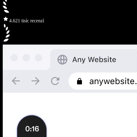
4.6
21 tisíc recenzí