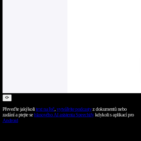
Převeďte jakýkoli
text na řeč
,
vytvářejte podcasty
z dokumentů nebo
zadání a ptejte se
hlasového AI asistenta Speechify
kdykoli s aplikací pro
Android