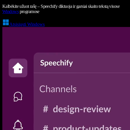
Kalbėkite užuot rašę – Speechify diktuoja ir garsiai skaito tekstą visose
Windows
programose
Atsisiųsti Windows