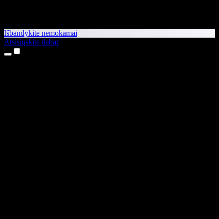
Išbandykite nemokamai
Atsisiųskite dabar
Produktai
Teksto skaitymas balsu
iPhone ir iPad programėlės
Android programėlė
Chrome plėtinys
Edge plėtinys
Interneto programėlė
Mac programėlė
Windows programėlė