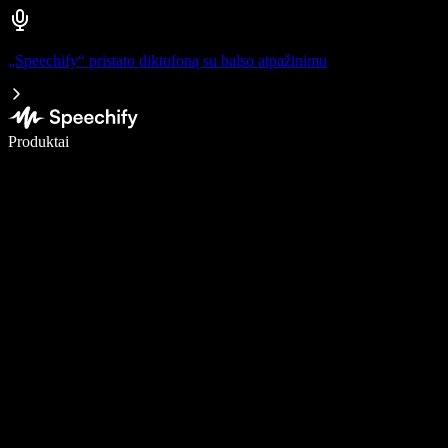
„Speechify“ pristato diktofoną su balso atpažinimu
Rašykite 5× greičiau naudodami diktavimą balsu
Produktai
Sužinokite daugiau