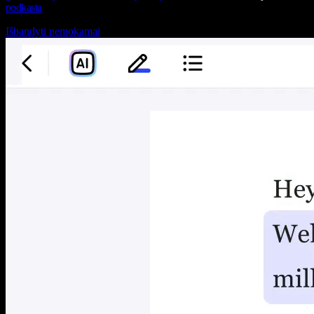
podkastą
Išbandyti nemokamai