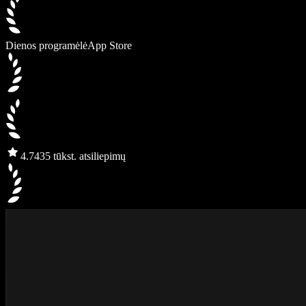
Dienos programėlė
App Store
4.7
435 tūkst. atsiliepimų