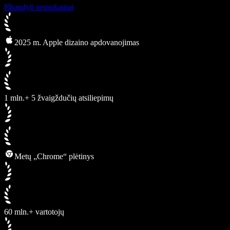
Išbandyti nemokamai
2025 m. Apple dizaino apdovanojimas
1 mln.+ 5 žvaigždučių atsiliepimų
Metų „Chrome“ plėtinys
60 mln.+ vartotojų