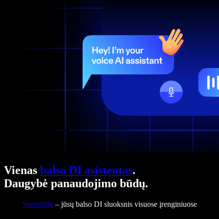
Vienas
balso DI asistentas
.
Daugybė panaudojimo būdų.
Speechify
– jūsų balso DI sluoksnis visuose įrenginiuose