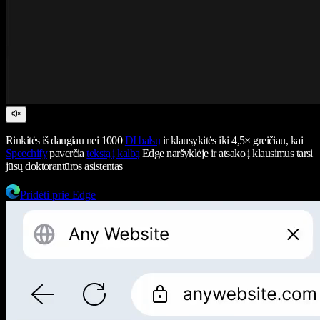
Rinkitės iš daugiau nei 1000
DI balsų
ir klausykitės iki 4,5× greičiau, kai
Speechify
paverčia
tekstą į kalbą
Edge naršyklėje ir atsako į klausimus tarsi
jūsų doktorantūros asistentas
Pridėti prie Edge