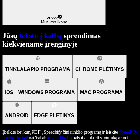
Snoop
Muzikos ikona
Jūsų
teksto į kalbą
sprendimas
kiekviename įrenginyje
TINKLALAPIO PROGRAMA
CHROME PLĖTINYS
iOS
WINDOWS PROGRAMA
MAC PROGRAMA
ANDROID
EDGE PLĖTINYS
Įkelkite bet kurį PDF į Speechify žiniatinklio programą ir leiskite
Speechify
garsiai skaityti
natūraliais
teksto į kalbą
balsais, sukurti santrauką ar net