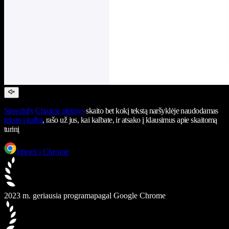
Speechify
Chrome plėtinys
skaito bet kokį tekstą naršyklėje naudodamas
teksto į kalbą
, rašo už jus, kai kalbate, ir atsako į klausimus apie skaitomą
turinį
Įdiegti į Chrome
2023 m. geriausia programa
pagal Google Chrome