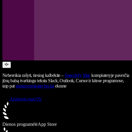
Nebereikia rašyti, tiesiog kalbėkite –
Speechify
Mac
kompiuteryje paverčia
jūsų balsą tvarkingu tekstu Slack, Outlook, Cursor ir kitose programose,
taip pat
garsiai perskaito bet ką
ekrane
Atsisiųsti macOS
Dienos programėlė
App Store