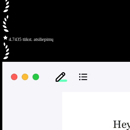
4.7
435 tūkst. atsiliepimų