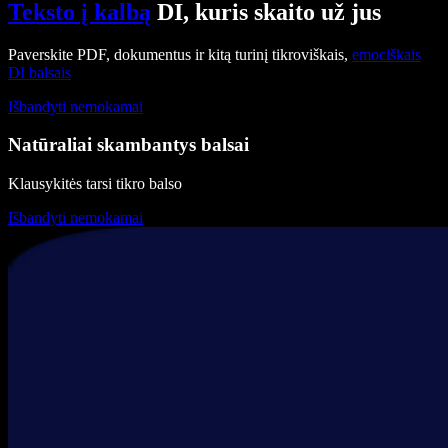
Teksto į kalbą
DI, kuris skaito už jus
Paverskite PDF, dokumentus ir kitą turinį tikroviškais,
emociškais
DI balsais
Išbandyti nemokamai
Natūraliai skambantys balsai
Klausykitės tarsi tikro balso
Išbandyti nemokamai