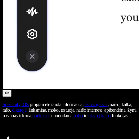
Speechify
iOS
programėlė randa informaciją,
skaito garsiai
, naršo, kalba,
rašo,
diktuoja
, linksmina, moko, testuoja, naršo internete, apibendrina, žymi
pastabas ir kuria
podkastus
naudodama
balso
ir
teksto į kalbą
funkcijas