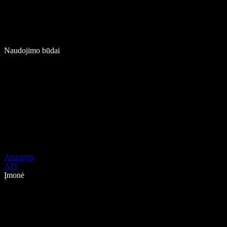
Naudojimo būdai
Atsisiųsti
API
Įmonė