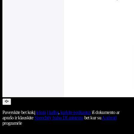
Paverskite bet kokį
tekstą į kalbą
,
kurkite podkastus
iš dokumento ar
aprašo ir klauskite
Speechify balso DI asistento
bet kur su
Android
programėle