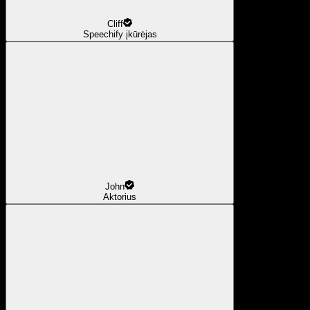
Cliff
Speechify įkūrėjas
John
Aktorius