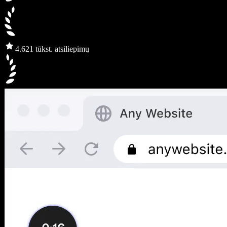
4.6
21 tūkst. atsiliepimų