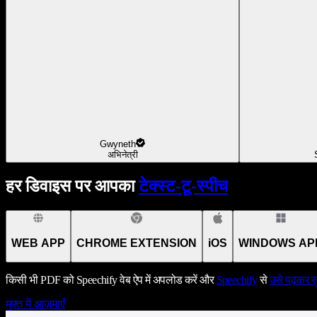
Gwyneth
अभिनेत्री
हर डिवाइस पर आपका
टेक्स्ट-टू-स्पीच
WEB APP
CHROME EXTENSION
iOS
WINDOWS AP
किसी भी PDF को Speechify वेब ऐप में अपलोड करें और
Speechify
से
उसे पढ़कर सु
मुफ़्त में आज़माएँ