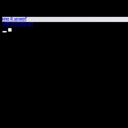
मुफ्त में आज़माएँ
अभी डाउनलोड करें
उत्पाद
टेक्स्ट टू स्पीच
iPhone और iPad ऐप्स
Android ऐप
Chrome एक्सटेंशन
Edge एक्सटेंशन
वेब ऐप
Mac ऐप
Windows ऐप