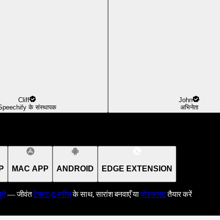
Cliff
John
Speechify के संस्थापक
अभिनेता
P
MAC APP
ANDROID
EDGE EXTENSION
नें
— जीवंत
टेक्स्ट-टू-स्पीच
के साथ, सारांश बनवाएँ या
पोडकास्ट
तैयार करें