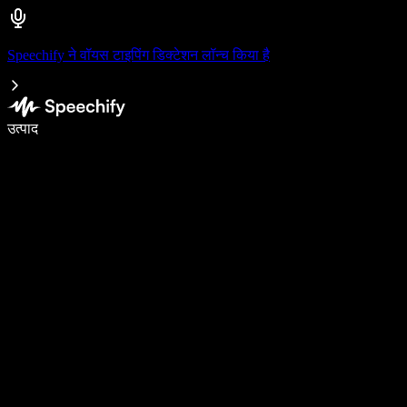
Speechify ने वॉयस टाइपिंग डिक्टेशन लॉन्च किया है
वॉइस टाइपिंग के साथ 5× तेज़ी से लिखें
उत्पाद
और जानें