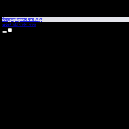
বিনামূল্যে ব্যবহার করে দেখুন
এখনই ডাউনলোড করুন
প্রোডাক্ট
টেক্সট টু স্পিচ
আইফোন ও আইপ্যাড অ্যাপ
অ্যান্ড্রয়েড অ্যাপ
ক্রোম এক্সটেনশন
এজ এক্সটেনশন
ওয়েব অ্যাপ
ম্যাক অ্যাপ
উইন্ডোজ অ্যাপ