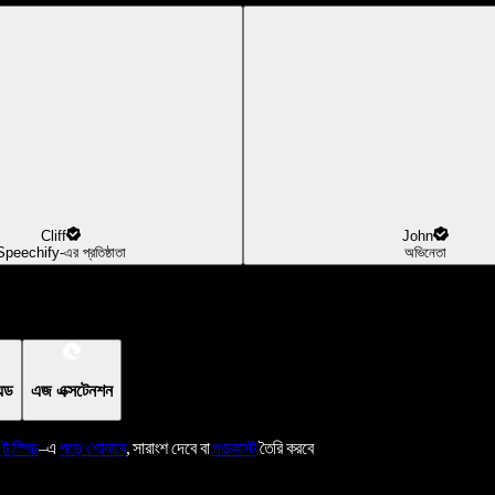
Cliff
John
Speechify-এর প্রতিষ্ঠাতা
অভিনেতা
য়েড
এজ এক্সটেনশন
 টু স্পিচ
–এ
পড়ে শোনাবে
, সারাংশ দেবে বা
পডকাস্ট
তৈরি করবে