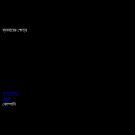
ব্যবহারের ক্ষেত্র
ডাউনলোড
API
কোম্পানি