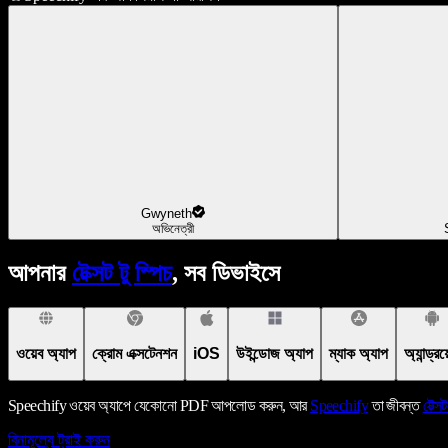
Gwyneth
অভিনেত্রী
আপনার
টেক্সট টু স্পিচ
, সব ডিভাইসে
ওয়েব অ্যাপ
ক্রোম এক্সটেনশন
iOS
উইন্ডোজ অ্যাপ
ম্যাক অ্যাপ
অ্যান্ড্র
Speechify ওয়েব অ্যাপে যেকোনো PDF আপলোড করুন, আর
Speechify
তা জীবন্ত
টেক্সট
বিনামূল্যে ট্রাই করুন