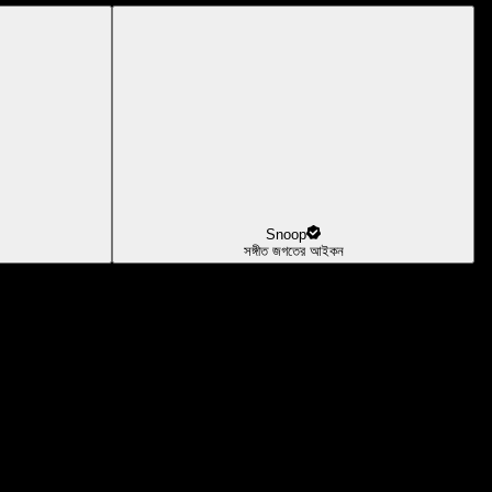
Snoop
সঙ্গীত জগতের আইকন