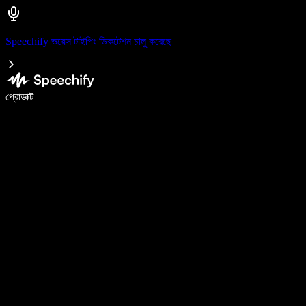
Speechify ভয়েস টাইপিং ডিকটেশন চালু করেছে
ভয়েস টাইপিং দিয়ে ৫ গুণ দ্রুত লিখুন
প্রোডাক্ট
আরও জানুন