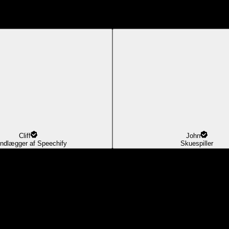
Cliff
John
ndlægger af Speechify
Skuespiller