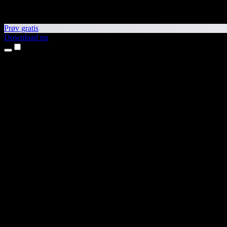
Prøv gratis
Download nu
Produkter
Tekst til tale
iPhone- og iPad-apps
Android-app
Chrome-udvidelse
Edge-udvidelse
Webapp
Mac-app
Windows-app