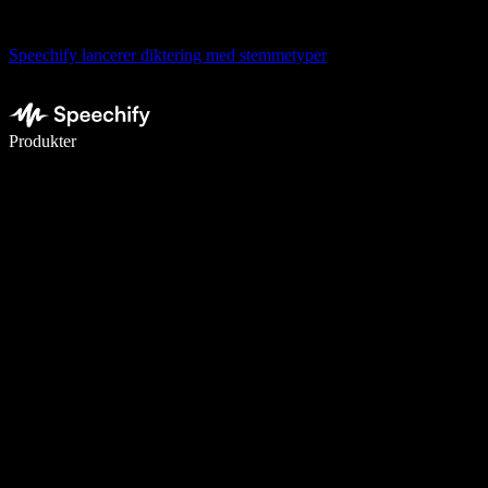
Speechify lancerer diktering med stemmetyper
Skriv 5× hurtigere med stemmeskrivning
Produkter
Læs mere