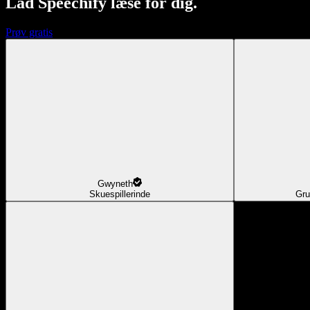
Lad Speechify læse for dig.
Prøv gratis
Gwyneth
Skuespillerinde
Gru