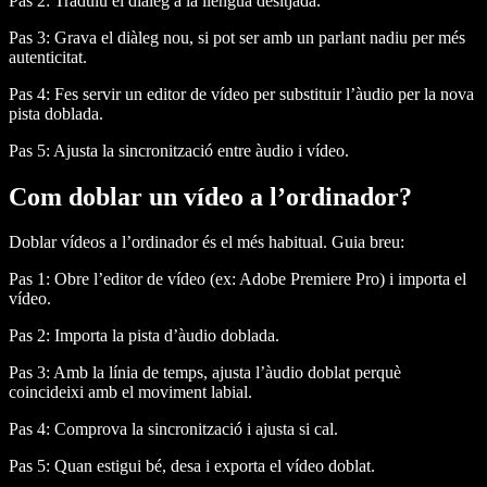
Pas 2:
Traduïu el diàleg a la llengua desitjada.
Pas 3:
Grava el diàleg nou, si pot ser amb un parlant nadiu per més
autenticitat.
Pas 4:
Fes servir un editor de vídeo per substituir l’àudio per la nova
pista doblada.
Pas 5:
Ajusta la sincronització entre àudio i vídeo.
Com doblar un vídeo a l’ordinador?
Doblar vídeos a l’ordinador és el més habitual. Guia breu:
Pas 1:
Obre l’editor de vídeo (ex: Adobe Premiere Pro) i importa el
vídeo.
Pas 2:
Importa la pista d’àudio doblada.
Pas 3:
Amb la línia de temps, ajusta l’àudio doblat perquè
coincideixi amb el moviment labial.
Pas 4:
Comprova la sincronització i ajusta si cal.
Pas 5:
Quan estigui bé, desa i exporta el vídeo doblat.