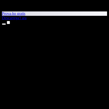
Prova-ho gratis
Descarrega'l ara
Productes
Text a veu
Aplicacions per a iPhone i iPad
Aplicació per a Android
Extensió per al Chrome
Extensió per a l'Edge
Aplicació web
Aplicació per al Mac
Aplicació per al Windows