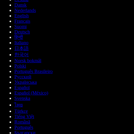
Dansk
Nederlands
English
Français
Suomi
Deutsch
हिन्दी
Italiano
日本語
한국어
Norsk bokmål
Polski
Português Brasileiro
Русский
Українська
Español
Español (México)
Svenska
ไทย
Türkçe
Tiếng Việt
Română
Português
Български