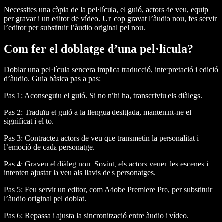
Necessites una còpia de la pel·lícula, el guió, actors de veu, equip
per gravar i un editor de vídeo. Un cop gravat l’àudio nou, fes servir
l’editor per substituir l’àudio original pel nou.
Com fer el doblatge d’una pel·lícula?
Doblar una pel·lícula sencera implica traducció, interpretació i edició
d’àudio. Guia bàsica pas a pas:
Pas 1:
Aconseguiu el guió. Si no n’hi ha, transcriviu els diàlegs.
Pas 2:
Traduïu el guió a la llengua desitjada, mantenint-ne el
significat i el to.
Pas 3:
Contracteu actors de veu que transmetin la personalitat i
l’emoció de cada personatge.
Pas 4:
Graveu el diàleg nou. Sovint, els actors veuen les escenes i
intenten ajustar la veu als llavis dels personatges.
Pas 5:
Feu servir un editor, com Adobe Premiere Pro, per substituir
l’àudio original pel doblat.
Pas 6:
Repassa i ajusta la sincronització entre àudio i vídeo.