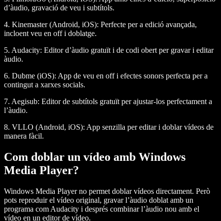
d’àudio, gravació de veu i subtítols.
4. Kinemaster (Android, iOS):
Perfecte per a edició avançada,
incloent veu en off i doblatge.
5. Audacity:
Editor d’àudio gratuït i de codi obert per gravar i editar
àudio.
6. Dubme (iOS):
App de veu en off i efectes sonors perfecta per a
contingut a xarxes socials.
7. Aegisub:
Editor de subtítols gratuït per ajustar-los perfectament a
l’àudio.
8. VLLO (Android, iOS):
App senzilla per editar i doblar vídeos de
manera fàcil.
Com doblar un vídeo amb Windows
Media Player?
Windows Media Player no permet doblar vídeos directament. Però
pots reproduir el vídeo original, gravar l’àudio doblat amb un
programa com Audacity i després combinar l’àudio nou amb el
vídeo en un editor de vídeo.