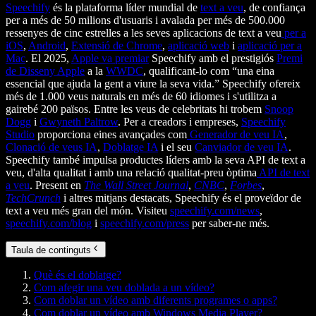
Speechify
és la plataforma líder mundial de
text a veu
, de confiança
per a més de 50 milions d'usuaris i avalada per més de 500.000
ressenyes de cinc estrelles a les seves aplicacions de text a veu
per a
iOS
,
Android
,
Extensió de Chrome
,
aplicació web
i
aplicació per a
Mac
. El 2025,
Apple va premiar
Speechify amb el prestigiós
Premi
de Disseny Apple
a la
WWDC
, qualificant-lo com “una eina
essencial que ajuda la gent a viure la seva vida.” Speechify ofereix
més de 1.000 veus naturals en més de 60 idiomes i s'utilitza a
gairebé 200 països. Entre les veus de celebritats hi trobem
Snoop
Dogg
i
Gwyneth Paltrow
. Per a creadors i empreses,
Speechify
Studio
proporciona eines avançades com
Generador de veu IA
,
Clonació de veus IA
,
Doblatge IA
i el seu
Canviador de veu IA
.
Speechify també impulsa productes líders amb la seva API de text a
veu, d'alta qualitat i amb una relació qualitat-preu òptima
API de text
a veu
. Present en
The Wall Street Journal
,
CNBC
,
Forbes
,
TechCrunch
i altres mitjans destacats, Speechify és el proveïdor de
text a veu més gran del món. Visiteu
speechify.com/news
,
speechify.com/blog
i
speechify.com/press
per saber-ne més.
Taula de continguts
Què és el doblatge?
Com afegir una veu doblada a un vídeo?
Com doblar un vídeo amb diferents programes o apps?
Com doblar un vídeo amb Windows Media Player?