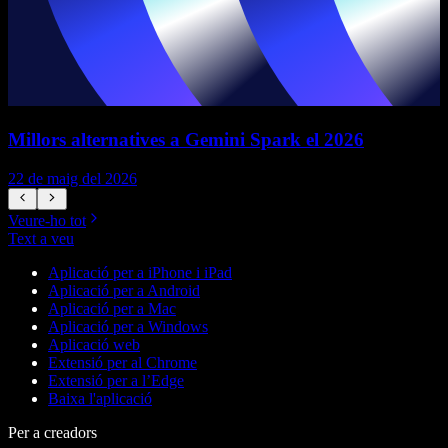
Millors alternatives a Gemini Spark el 2026
22 de maig del 2026
1
Veure-ho tot
Text a veu
Aplicació per a iPhone i iPad
Aplicació per a Android
Aplicació per a Mac
Aplicació per a Windows
Aplicació web
Extensió per al Chrome
Extensió per a l’Edge
Baixa l'aplicació
Per a creadors