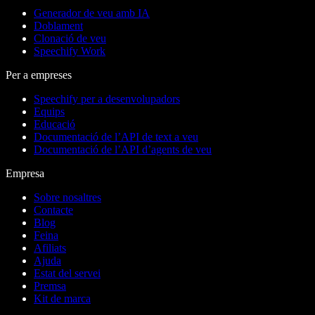
Generador de veu amb IA
Doblament
Clonació de veu
Speechify Work
Per a empreses
Speechify per a desenvolupadors
Equips
Educació
Documentació de l’API de text a veu
Documentació de l’API d’agents de veu
Empresa
Sobre nosaltres
Contacte
Blog
Feina
Afiliats
Ajuda
Estat del servei
Premsa
Kit de marca