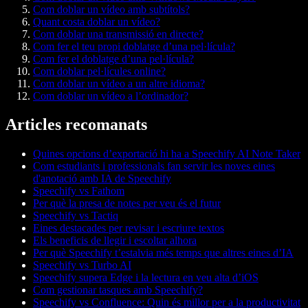
Com doblar un vídeo amb subtítols?
Quant costa doblar un vídeo?
Com doblar una transmissió en directe?
Com fer el teu propi doblatge d’una pel·lícula?
Com fer el doblatge d’una pel·lícula?
Com doblar pel·lícules online?
Com doblar un vídeo a un altre idioma?
Com doblar un vídeo a l’ordinador?
Articles recomanats
Quines opcions d’exportació hi ha a Speechify AI Note Taker
Com estudiants i professionals fan servir les noves eines
d'anotació amb IA de Speechify
Speechify vs Fathom
Per què la presa de notes per veu és el futur
Speechify vs Tactiq
Eines destacades per revisar i escriure textos
Els beneficis de llegir i escoltar alhora
Per què Speechify t’estalvia més temps que altres eines d’IA
Speechify vs Turbo AI
Speechify supera Edge i la lectura en veu alta d’iOS
Com gestionar tasques amb Speechify?
Speechify vs Confluence: Quin és millor per a la productivitat