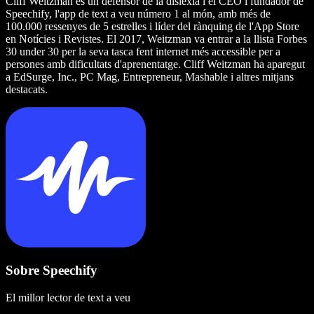
Cliff Weitzman és un defensor de la dislèxia i el CEO i fundador de
Speechify, l'app de text a veu número 1 al món, amb més de
100.000 ressenyes de 5 estrelles i líder del rànquing de l'App Store
en Notícies i Revistes. El 2017, Weitzman va entrar a la llista Forbes
30 under 30 per la seva tasca fent internet més accessible per a
persones amb dificultats d'aprenentatge. Cliff Weitzman ha aparegut
a EdSurge, Inc., PC Mag, Entrepreneur, Mashable i altres mitjans
destacats.
Sobre Speechify
El millor lector de text a veu