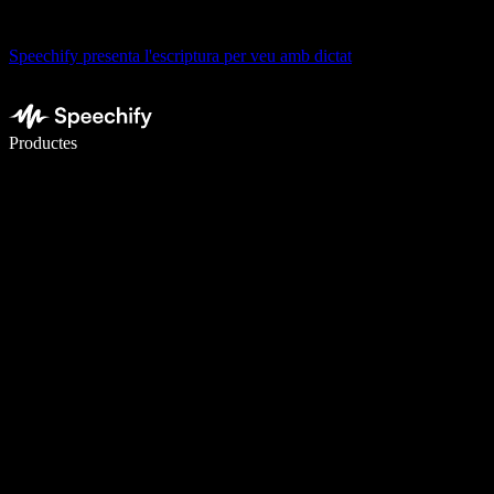
Speechify presenta l'escriptura per veu amb dictat
Escriu 5× més ràpid amb la veu
Productes
Més informació