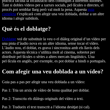
pràctica facilita la localització dels continguts a diferents idiomes.
Tant si dobles vídeos per a xarxes socials, pel·lícules o directes, el
procés pot semblar llarg però val molt la pena. Aquesta
guia
completa
t’explicarà com afegir una veu doblada, doblar a un altre
idioma i afegir subtítols.
Què és el doblatge?
Doblatge
vol dir substituir la veu o el diàleg original d’un vídeo per
una pista d’àudio nova en un altre idioma, sense tocar el vídeo.
L’àudio nou, el doblat, es grava i sincronitza amb els llavis dels
actors. Aquesta tècnica s’utilitza molt al cinema, sobretot per
distribuir pel·lícules o sèries a altres mercats lingüístics. Una
pel·lícula en anglès, per exemple, es pot doblar a hindi o portuguès.
Com afegir una veu doblada a un vídeo?
Guia pas a pas per afegir una veu doblada a un vídeo:
Pas 1:
Tria un arxiu de vídeo de bona qualitat per doblar.
Pas 2:
Transcriu els diàlegs originals del vídeo a text.
Pas 3:
Tradueix el text transcrit a l’idioma desitjat (si cal).