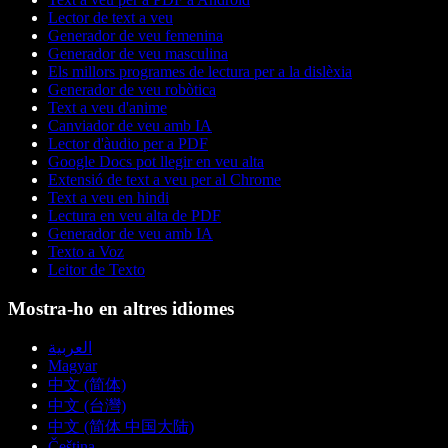
Lector de text a veu
Generador de veu femenina
Generador de veu masculina
Els millors programes de lectura per a la dislèxia
Generador de veu robòtica
Text a veu d'anime
Canviador de veu amb IA
Lector d'àudio per a PDF
Google Docs pot llegir en veu alta
Extensió de text a veu per al Chrome
Text a veu en hindi
Lectura en veu alta de PDF
Generador de veu amb IA
Texto a Voz
Leitor de Texto
Mostra-ho en altres idiomes
العربية
Magyar
中文 (简体)
中文 (台灣)
中文 (简体 中国大陆)
Čeština