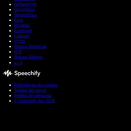
ქართული
Slovenčina
Slovenščina
Eesti
Hrvatski
Ελληνικά
Lietuvių
עברית
Bahasa Indonesia
বাংলা
Bahasa Melayu
اردو
Preferències de cookies
Termes del servei
Política de privacitat
© Speechify Inc 2026