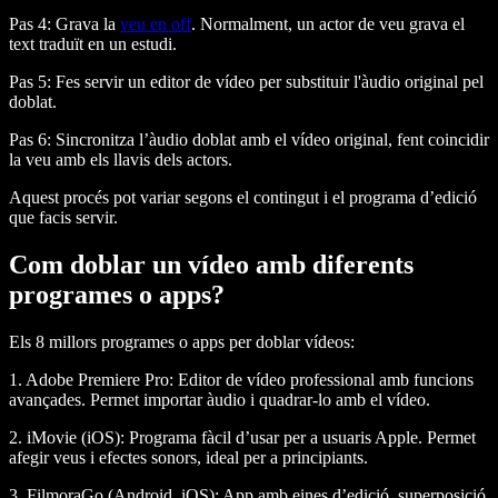
Pas 4:
Grava la
veu en off
. Normalment, un actor de veu grava el
text traduït en un estudi.
Pas 5:
Fes servir un editor de vídeo per substituir l'àudio original pel
doblat.
Pas 6:
Sincronitza l’àudio doblat amb el vídeo original, fent coincidir
la veu amb els llavis dels actors.
Aquest procés pot variar segons el contingut i el programa d’edició
que facis servir.
Com doblar un vídeo amb diferents
programes o apps?
Els 8 millors programes o apps per doblar vídeos:
1. Adobe Premiere Pro:
Editor de vídeo professional amb funcions
avançades. Permet importar àudio i quadrar-lo amb el vídeo.
2. iMovie (iOS):
Programa fàcil d’usar per a usuaris Apple. Permet
afegir veus i efectes sonors, ideal per a principiants.
3. FilmoraGo (Android, iOS):
App amb eines d’edició, superposició