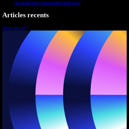
i la gestió del coneixement amb veu?
Articles recents
Veure-ho tot