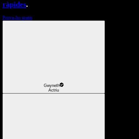
ràpides
.
Prova-ho gratis
Gwyneth
Actriu