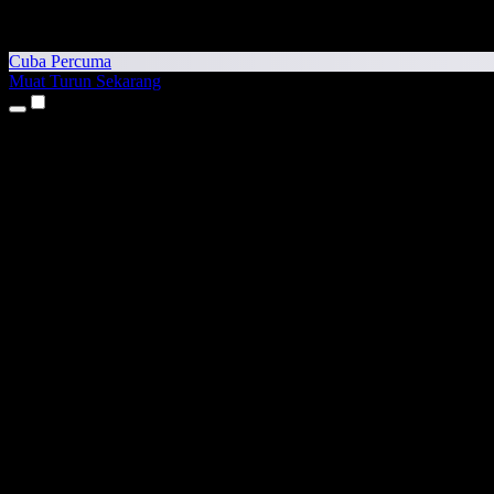
Cuba Percuma
Muat Turun Sekarang
Produk
Teks kepada Pertuturan
Aplikasi iPhone & iPad
Aplikasi Android
Sambungan Chrome
Sambungan Edge
Aplikasi Web
Aplikasi Mac
Aplikasi Windows