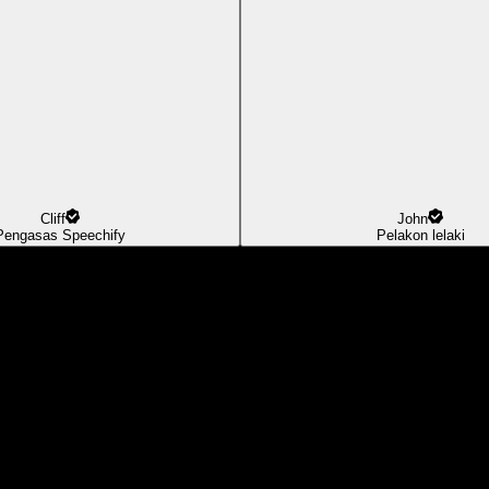
Cliff
John
Pengasas Speechify
Pelakon lelaki