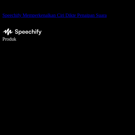
Speechify Memperkenalkan Ciri Dikte Penaipan Suara
Tulis 5× lebih pantas dengan menaip menggunakan suara
Produk
Ketahui Lebih Lanjut