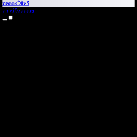
ทดลองใช้ฟรี
ดาวน์โหลดเลย
ผลิตภัณฑ์
แปลงข้อความเป็นเสียง
แอป iPhone และ iPad
แอป Android
ส่วนขยาย Chrome
ส่วนขยาย Edge
เว็บแอป
แอป Mac
แอป Windows