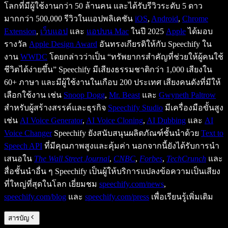
โลกที่มีผู้ใช้งานกว่า 50 ล้านคน และได้รับรีวิวระดับ 5 ดาว
มากกว่า 500,000 รีวิวในแอปพลิเคชัน
iOS
,
Android
,
Chrome
Extension
,
เว็บแอป
และ
แอปบน Mac
ในปี 2025
Apple
ได้มอบ
รางวัล
Apple Design Award
อันทรงเกียรติให้กับ Speechify ใน
งาน
WWDC
โดยกล่าวว่าเป็น “ทรัพยากรสำคัญที่ช่วยให้ผู้คนใช้
ชีวิตได้ง่ายขึ้น” Speechify มีเสียงธรรมชาติกว่า 1,000 เสียงใน
60+ ภาษา และมีผู้ใช้งานในเกือบ 200 ประเทศ เสียงคนดังที่มีให้
เลือกใช้งาน เช่น
Snoop Dogg
,
Mr. Beast
และ
Gwyneth Paltrow
สำหรับผู้สร้างสรรค์และธุรกิจ
Speechify Studio
มีเครื่องมือขั้นสูง
เช่น
AI Voice Generator
,
AI Voice Cloning
,
AI Dubbing
และ
AI
Voice Changer
Speechify ยังสนับสนุนผลิตภัณฑ์ชั้นนำด้วย
Text to
Speech API
ที่มีคุณภาพสูงและคุ้มค่า นอกจากนี้ยังได้รับการนำ
เสนอใน
The Wall Street Journal
,
CNBC
,
Forbes
,
TechCrunch
และ
สื่อชั้นนำอื่น ๆ Speechify เป็นผู้ให้บริการแปลงข้อความเป็นเสียง
ที่ใหญ่ที่สุดในโลก เยี่ยมชม
speechify.com/news
,
speechify.com/blog
และ
speechify.com/press
เพื่อเรียนรู้เพิ่มเติม
สารบัญ