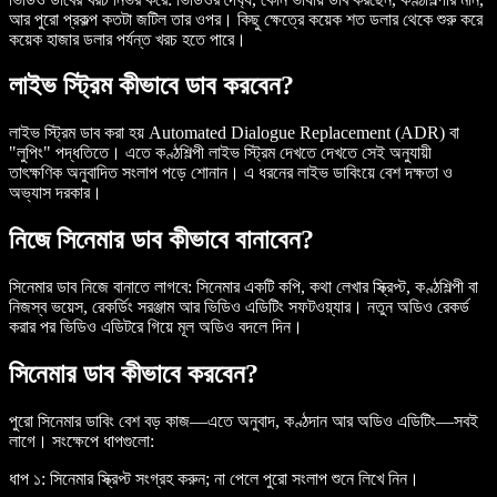
আর পুরো প্রকল্প কতটা জটিল তার ওপর। কিছু ক্ষেত্রে কয়েক শত ডলার থেকে শুরু করে
কয়েক হাজার ডলার পর্যন্ত খরচ হতে পারে।
লাইভ স্ট্রিম কীভাবে ডাব করবেন?
লাইভ স্ট্রিম ডাব করা হয় Automated Dialogue Replacement (ADR) বা
"লুপিং" পদ্ধতিতে। এতে কণ্ঠশিল্পী লাইভ স্ট্রিম দেখতে দেখতে সেই অনুযায়ী
তাৎক্ষণিক অনুবাদিত সংলাপ পড়ে শোনান। এ ধরনের লাইভ ডাবিংয়ে বেশ দক্ষতা ও
অভ্যাস দরকার।
নিজে সিনেমার ডাব কীভাবে বানাবেন?
সিনেমার ডাব নিজে বানাতে লাগবে: সিনেমার একটি কপি, কথা লেখার স্ক্রিপ্ট, কণ্ঠশিল্পী বা
নিজস্ব ভয়েস, রেকর্ডিং সরঞ্জাম আর ভিডিও এডিটিং সফটওয়্যার। নতুন অডিও রেকর্ড
করার পর ভিডিও এডিটরে গিয়ে মূল অডিও বদলে দিন।
সিনেমার ডাব কীভাবে করবেন?
পুরো সিনেমার ডাবিং বেশ বড় কাজ—এতে অনুবাদ, কণ্ঠদান আর অডিও এডিটিং—সবই
লাগে। সংক্ষেপে ধাপগুলো:
ধাপ ১:
সিনেমার স্ক্রিপ্ট সংগ্রহ করুন; না পেলে পুরো সংলাপ শুনে লিখে নিন।