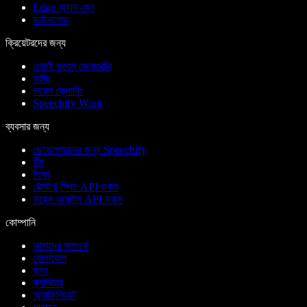
Edge অ্যাড-অন
ডাউনলোড
ক্রিয়েটরদের জন্য
এআই ভয়েস জেনারেটর
ডাবিং
ভয়েস ক্লোনিং
Speechify Work
ব্যবসার জন্য
ডেভেলপারদের জন্য Speechify
টিম
শিক্ষা
টেক্সট টু স্পিচ API ডকস
ভয়েস এজেন্টস API ডকস
কোম্পানি
আমাদের সম্পর্কে
যোগাযোগ
ব্লগ
ক্যারিয়ার
অ্যাফিলিয়েট