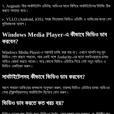
৭. Aegisub:
ফ্রি সাবটাইটেল এডিটর; অডিওর সাথে মিলিয়ে সাবটাইটেলের টাইমিং ঠিক
করতে সাহায্য করে।
৮. VLLO (Android, iOS):
সহজ ফিচারসহ ভিডিও এডিটিং ও ডাবিংয়ের জন্য বেশ
সুবিধাজনক অ্যাপ।
Windows Media Player-এ কীভাবে ভিডিও ডাব
করবেন?
Windows Media Player-এ সরাসরি ডাবিং করা যায় না। এখানে আপনি শুধু মূল
ভিডিও প্লে করতে পারবেন, আর একই সঙ্গে Audacity-এর মতো সফটওয়্যারে ডাবড
অডিও রেকর্ড করতে পারেন। পরে কোনো ভিডিও এডিটরে গিয়ে সেই নতুন অডিও ও
ভিডিও একত্রিত করুন।
সাবটাইটেলসহ কীভাবে ভিডিও ডাব করবেন?
আগে সাধারণ ডাবিংয়ের ধাপগুলো অনুসরণ করুন, তারপর ভিডিও এডিটরে ডাবড অডিওর
লেখা (ট্রান্সক্রিপশন) সাবটাইটেল হিসেবে যোগ করুন।
ভিডিও ডাব করতে কত খরচ হয়?
ভিডিও ডাবের খরচ নির্ভর করে: ভিডিওর দৈর্ঘ্য, কোন ভাষায় ডাব করছেন, কণ্ঠশিল্পীর মান,