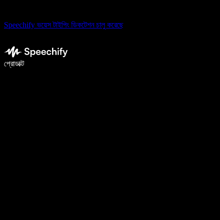
Speechify ভয়েস টাইপিং ডিকটেশন চালু করেছে
ভয়েস টাইপিং দিয়ে ৫ গুণ দ্রুত লিখুন
প্রোডাক্ট
আরও জানুন