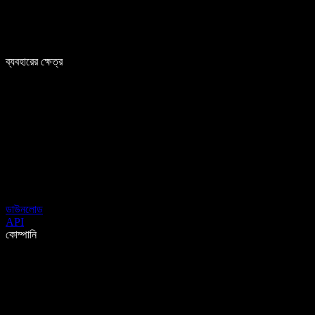
ব্যবহারের ক্ষেত্র
ডাউনলোড
API
কোম্পানি