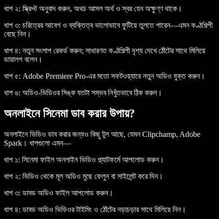
ধাপ ২:
স্ক্রিপ্ট অনুবাদ করুন, অথচ আসল অর্থ ও স্বর যেন অক্ষুণ্ণ থাকে।
ধাপ ৩:
চরিত্রের আবেগ ও ব্যক্তিত্ব ভালোভাবে ফুটিয়ে তুলতে পারেন—এমন কণ্ঠশিল্পী
বেছে নিন।
ধাপ ৪:
নতুন সংলাপ রেকর্ড করুন; সাধারণত কণ্ঠশিল্পী দৃশ্য দেখে ঠোঁটের সাথে মিলিয়ে
ডায়ালগ বলেন।
ধাপ ৫:
Adobe Premiere Pro-এর মতো সফটওয়্যারে নতুন অডিও যুক্ত করুন।
ধাপ ৬:
অডিও-ভিডিওর সিঙ্ক যতটা সম্ভব নিখুঁতভাবে ঠিক করুন।
অনলাইনে সিনেমা ডাব করার উপায়?
অনলাইনে ভিডিও ডাব করার জন্যও কিছু টুল আছে, যেমন Clipchamp, Adobe
Spark। ধাপগুলো এমন—
ধাপ ১:
সিনেমা ফাইল অনলাইন ভিডিও প্ল্যাটফর্মে আপলোড করুন।
ধাপ ২:
ভিডিও থেকে মূল অডিও মুছে ফেলুন বা সাইলেন্ট করে দিন।
ধাপ ৩:
ডাবড অডিও ফাইল আপলোড করুন।
ধাপ ৪:
ডাবড অডিও ভিডিওর টাইমিং ও ঠোঁটের নড়াচড়ার সাথে মিলিয়ে নিন।