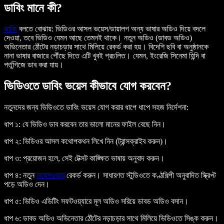
ডাবিং মানে কী?
ডাবিং
বলতে বোঝায়: ভিডিওর আসল ভয়েস/ডায়ালগ অন্য ভাষার অডিও দিয়ে বদলে
দেওয়া, তবে ভিডিও যেমন আছে তেমনই থাকে। নতুন অডিও (ডাবড অডিও)
অভিনেতার ঠোঁটের নড়াচড়ার সাথে মিলিয়ে রেকর্ড করা হয়। বিদেশি ছবি বা অনুষ্ঠানকে
নানা ভাষার বাজারে পৌঁছে দিতে এটি খুবই প্রচলিত। যেমন, ইংরেজি সিনেমা হিন্দি বা
পর্তুগিজে ডাব করা যায়।
ভিডিওতে ডাবিং ভয়েস কীভাবে যোগ করবেন?
নতুনদের জন্য ভিডিওতে ডাবিং ভয়েস যোগ করার ধাপে ধাপে সহজ নির্দেশনা:
ধাপ ১:
যে ভিডিও ডাব করবেন তার ভালো মানের ফাইল বেছে নিন।
ধাপ ২:
ভিডিওর আসল কথোপকথন লিখে নিন (ট্রান্সক্রাইব করুন)।
ধাপ ৩:
প্রয়োজন হলে, সেই টেক্সট কাঙ্ক্ষিত ভাষায় অনুবাদ করুন।
ধাপ ৪:
নতুন
ভয়েসওভার
রেকর্ড করুন। সাধারণত স্টুডিওতে কণ্ঠশিল্পী অনুবাদিত স্ক্রিপ্ট
পড়ে অডিও দেন।
ধাপ ৫:
ভিডিও এডিটিং সফটওয়্যারে মূল অডিও সরিয়ে ডাবড অডিও বসান।
ধাপ ৬:
ডাবড অডিও অভিনেতার ঠোঁটের নড়াচড়ার সাথে মিলিয়ে ভিডিওতে সিঙ্ক করুন।