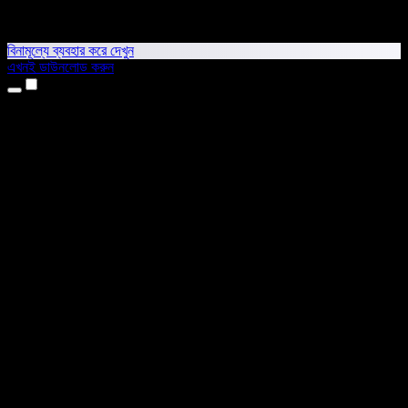
বিনামূল্যে ব্যবহার করে দেখুন
এখনই ডাউনলোড করুন
প্রোডাক্ট
টেক্সট টু স্পিচ
আইফোন ও আইপ্যাড অ্যাপ
অ্যান্ড্রয়েড অ্যাপ
ক্রোম এক্সটেনশন
এজ এক্সটেনশন
ওয়েব অ্যাপ
ম্যাক অ্যাপ
উইন্ডোজ অ্যাপ
এআই ভয়েস জেনারেটর