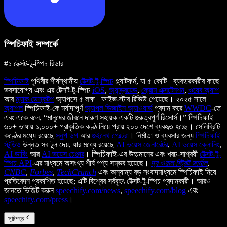
স্পিচিফাই সম্পর্কে
#১ টেক্সট-টু-স্পিচ রিডার
স্পিচিফাই
পৃথিবীর শীর্ষস্থানীয়
টেক্সট-টু-স্পিচ
প্ল্যাটফর্ম, যা ৫ কোটি+ ব্যবহারকারীর কাছে
ভরসাযোগ্য এবং এর টেক্সট-টু-স্পিচ
iOS
,
অ্যান্ড্রয়েড
,
ক্রোম এক্সটেনশন
,
ওয়েব অ্যাপ
আর
ম্যাক ডেস্কটপ
অ্যাপসে ৫ লক্ষ+ ফাইভ-স্টার রিভিউ পেয়েছে। ২০২৫ সালে
অ্যাপল
স্পিচিফাই-কে মর্যাদাপূর্ণ
অ্যাপল ডিজাইন অ্যাওয়ার্ড
প্রদান করে
WWDC
-তে
এবং একে বলে, “মানুষের জীবনে দারুণ সহায়ক একটি গুরুত্বপূর্ণ রিসোর্স।” স্পিচিফাই
৬০+ ভাষায় ১,০০০+ প্রাকৃতিক কণ্ঠ নিয়ে প্রায় ২০০ দেশে ব্যবহৃত হচ্ছে। সেলিব্রিটি
কণ্ঠের মধ্যে রয়েছে
স্নুপ ডগ
আর
গুইনেথ পেল্ট্রো
। নির্মাতা ও ব্যবসার জন্য
স্পিচিফাই
স্টুডিও
উন্নত সব টুল দেয়, যার মধ্যে রয়েছে
AI ভয়েস জেনারেটর
,
AI ভয়েস ক্লোনিং
,
AI ডাবিং
আর
AI ভয়েস চেঞ্জার
। স্পিচিফাই-এর উচ্চমানের এবং খরচ-সাশ্রয়ী
টেক্সট-টু-
স্পিচ API
-এর মাধ্যমে অসংখ্য শীর্ষ পণ্য সম্ভব হয়েছে।
দ্য ওয়াল স্ট্রিট জার্নাল
,
CNBC
,
Forbes
,
TechCrunch
এবং অন্যান্য বড় সংবাদমাধ্যমে স্পিচিফাই নিয়ে
প্রতিবেদন প্রকাশিত হয়েছে; এটি বিশ্বের সর্ববৃহৎ টেক্সট-টু-স্পিচ প্রদানকারী। আরও
জানতে ভিজিট করুন
speechify.com/news
,
speechify.com/blog
এবং
speechify.com/press
।
সূচিপত্র