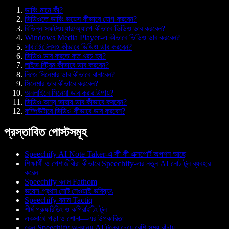
ডাবিং মানে কী?
ভিডিওতে ডাবিং ভয়েস কীভাবে যোগ করবেন?
বিভিন্ন সফটওয়্যার/অ্যাপে কীভাবে ভিডিও ডাব করবেন?
Windows Media Player-এ কীভাবে ভিডিও ডাব করবেন?
সাবটাইটেলসহ কীভাবে ভিডিও ডাব করবেন?
ভিডিও ডাব করতে কত খরচ হয়?
লাইভ স্ট্রিম কীভাবে ডাব করবেন?
নিজে সিনেমার ডাব কীভাবে বানাবেন?
সিনেমার ডাব কীভাবে করবেন?
অনলাইনে সিনেমা ডাব করার উপায়?
ভিডিও অন্য ভাষায় ডাব কীভাবে করবেন?
কম্পিউটারে ভিডিও কীভাবে ডাব করবেন?
প্রস্তাবিত পোস্টসমূহ
Speechify AI Note Taker-এ কী কী এক্সপোর্ট অপশন আছে
শিক্ষার্থী ও পেশাজীবীরা কীভাবে Speechify-এর নতুন AI নোট টুল ব্যবহার
করেন
Speechify বনাম Fathom
ভয়েস-প্রথম নোট নেওয়াই ভবিষ্যৎ
Speechify বনাম Tactiq
শীর্ষ প্রুফরিডিং ও কপিরাইটিং টুল
একসাথে পড়া ও শোনা—এর উপকারিতা
কেন Speechify অন্যান্য AI টুলের চেয়ে বেশি সময় বাঁচায়