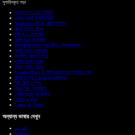
সুপারিশকৃত পড়া
ডিকটেশন ও ভয়েস টাইপিং
ভয়েস এআই অ্যাসিস্ট্যান্ট
Android-এ PDF টেক্সট টু স্পিচ
টেক্সট টু স্পিচ রিডার
নারী কণ্ঠ জেনারেটর
পুরুষ কণ্ঠ জেনারেটর
ডিসলেক্সিয়ার জন্য সেরা রিডিং প্রোগ্রামগুলো
রোবট ভয়েস জেনারেটর
অ্যানিমে টেক্সট টু স্পিচ
এআই ভয়েস চেঞ্জার
PDF অডিও রিডার
Google Docs কি আমার জন্য পড়ে শোনাতে পারে
টেক্সট টু স্পিচ Chrome এক্সটেনশন
হিন্দি টেক্সট টু স্পিচ
PDF রিড অ্যালাউড
এআই ভয়েস জেনারেটর
Texto a Voz
Leitor de Texto
অন্যান্য ভাষায় দেখুন
العربية
Magyar