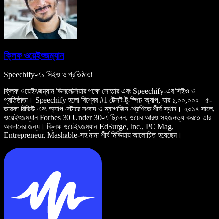
ক্লিফ ওয়েইৎজম্যান
Speechify-এর সিইও ও প্রতিষ্ঠাতা
ক্লিফ ওয়েইৎজম্যান ডিসলেক্সিয়ার পক্ষে সোচ্চার এবং Speechify-এর সিইও ও
প্রতিষ্ঠাতা। Speechify হলো বিশ্বের #1 টেক্সট-টু-স্পিচ অ্যাপ, যার ১,০০,০০০+ ৫-
তারকা রিভিউ এবং অ্যাপ স্টোরে সংবাদ ও ম্যাগাজিন শ্রেণিতে শীর্ষ স্থান। ২০১৭ সালে,
ওয়েইৎজম্যান Forbes 30 Under 30-এ ছিলেন, ওয়েব আরও সহজলভ্য করতে তার
অবদানের জন্য। ক্লিফ ওয়েইৎজম্যান EdSurge, Inc., PC Mag,
Entrepreneur, Mashable-সহ নানা শীর্ষ মিডিয়ায় আলোচিত হয়েছেন।