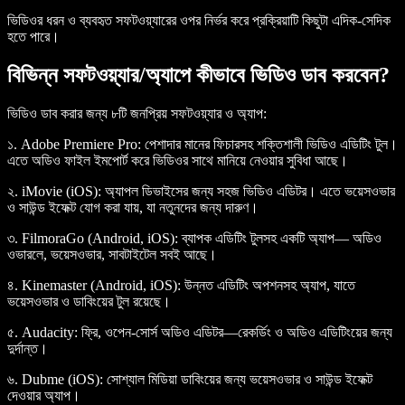
ভিডিওর ধরন ও ব্যবহৃত সফটওয়্যারের ওপর নির্ভর করে প্রক্রিয়াটি কিছুটা এদিক-সেদিক
হতে পারে।
বিভিন্ন সফটওয়্যার/অ্যাপে কীভাবে ভিডিও ডাব করবেন?
ভিডিও ডাব করার জন্য ৮টি জনপ্রিয় সফটওয়্যার ও অ্যাপ:
১. Adobe Premiere Pro:
পেশাদার মানের ফিচারসহ শক্তিশালী ভিডিও এডিটিং টুল।
এতে অডিও ফাইল ইমপোর্ট করে ভিডিওর সাথে মানিয়ে নেওয়ার সুবিধা আছে।
২. iMovie (iOS):
অ্যাপল ডিভাইসের জন্য সহজ ভিডিও এডিটর। এতে ভয়েসওভার
ও সাউন্ড ইফেক্ট যোগ করা যায়, যা নতুনদের জন্য দারুণ।
৩. FilmoraGo (Android, iOS):
ব্যাপক এডিটিং টুলসহ একটি অ্যাপ— অডিও
ওভারলে, ভয়েসওভার, সাবটাইটেল সবই আছে।
৪. Kinemaster (Android, iOS):
উন্নত এডিটিং অপশনসহ অ্যাপ, যাতে
ভয়েসওভার ও ডাবিংয়ের টুল রয়েছে।
৫. Audacity:
ফ্রি, ওপেন-সোর্স অডিও এডিটর—রেকর্ডিং ও অডিও এডিটিংয়ের জন্য
দুর্দান্ত।
৬. Dubme (iOS):
সোশ্যাল মিডিয়া ডাবিংয়ের জন্য ভয়েসওভার ও সাউন্ড ইফেক্ট
দেওয়ার অ্যাপ।