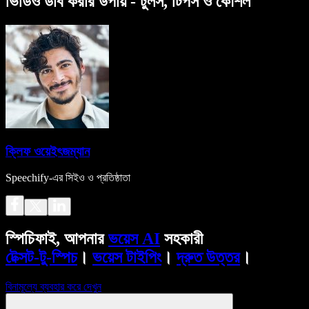
ভিডিও ডাব করার উপায় - টুলস, টিপস ও কৌশল
ক্লিফ ওয়েইৎজম্যান
Speechify-এর সিইও ও প্রতিষ্ঠাতা
স্পিচিফাই, আপনার
ভয়েস AI
সহকারী
টেক্সট-টু-স্পিচ
।
ভয়েস টাইপিং
।
দ্রুত উত্তর
।
বিনামূল্যে ব্যবহার করে দেখুন