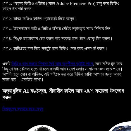
ধাপ ১:
পছন্দের ভিডিও এডিটর (যেমন Adobe Premiere Pro) চালু করে ভিডিও
ফাইল ইমপোর্ট করুন।
ধাপ ২:
ডাবড অডিও ফাইল প্রোজেক্টে নিয়ে আসুন।
ধাপ ৩:
টাইমলাইনে অডিও-ভিডিও বসিয়ে ঠোঁটের নড়াচড়ার সাথে মিলিয়ে নিন।
ধাপ ৪:
সিঙ্ক ভালোভাবে চেক করুন আর দরকার হলে টেনে-ছেড়ে ঠিক করুন।
ধাপ ৫:
ডাবিংয়ের ফল নিয়ে সন্তুষ্ট হলে ভিডিও সেভ করে এক্সপোর্ট করুন।
একটি
ভিডিও ডাব করতে শিখতে ধৈর্য আর অনুশীলন দুটোই লাগে
, তবে সঠিক টুল আর
কিছু বেসিক কৌশল হাতে থাকলে কাজটা আবার বেশ মজার ও লাভজনকও হতে পারে।
আপনি নতুন হোন বা অভিজ্ঞ, এই গাইডে ভর করে ভিডিও ডাবিং আপনার জন্য আরও
সহজ হবে—এমনটাই আশা।
অত্যাধুনিক AI কণ্ঠস্বর, সীমাহীন ফাইল আর ২৪/৭ সহায়তা উপভোগ
করুন
বিনামূল্যে ব্যবহার করে দেখুন