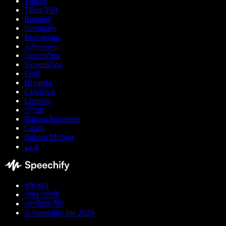
Türkçe
Tiếng Việt
Română
Português
Български
ქართული
Slovenčina
Slovenščina
Eesti
Hrvatski
Ελληνικά
Lietuvių
עברית
Bahasa Indonesia
Català
Bahasa Melayu
اردو
কুকি পছন্দ
সেবার শর্তাবলী
গোপনীয়তা নীতি
© Speechify Inc 2026