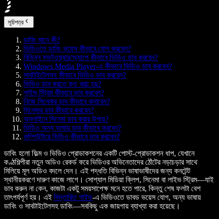
সূচিপত্র
ডাবিং মানে কী?
ভিডিওতে ডাবিং ভয়েস কীভাবে যোগ করবেন?
বিভিন্ন সফটওয়্যার/অ্যাপে কীভাবে ভিডিও ডাব করবেন?
Windows Media Player-এ কীভাবে ভিডিও ডাব করবেন?
সাবটাইটেলসহ কীভাবে ভিডিও ডাব করবেন?
ভিডিও ডাব করতে কত খরচ হয়?
লাইভ স্ট্রিম কীভাবে ডাব করবেন?
নিজে সিনেমার ডাব কীভাবে বানাবেন?
সিনেমার ডাব কীভাবে করবেন?
অনলাইনে সিনেমা ডাব করার উপায়?
ভিডিও অন্য ভাষায় ডাব কীভাবে করবেন?
কম্পিউটারে ভিডিও কীভাবে ডাব করবেন?
ডাবিং হলো ফিল্ম ও ভিডিও প্রোডাকশনের একটি পোস্ট-প্রোডাকশন ধাপ, যেখানে
কণ্ঠশিল্পীরা নতুন অডিও রেকর্ড করে ভিডিওর অভিনেতাদের ঠোঁটের নড়াচড়ার সাথে
মিলিয়ে মূল অডিও বদলে দেন। এই পদ্ধতি বিভিন্ন ভাষাভাষীদের জন্য কনটেন্ট
স্থানীয়করণে দারুণ কাজে লাগে। সোশ্যাল মিডিয়া ক্লিপ, সিনেমা বা লাইভ স্ট্রিম—যাই
ডাব করুন না কেন, কাজটা একটু সময়সাপেক্ষ মনে হতে পারে, কিন্তু শেষ ফলটা বেশ
তাৎপর্যপূর্ণ হয়। এই
বিস্তারিত গাইড
-এ ভিডিওতে ডাবড ভয়েস যোগ, অন্য ভাষায়
ডাবিং ও সাবটাইটেলসহ ডাবিং—সবকিছু এক জায়গায় ব্যাখ্যা করা হয়েছে।