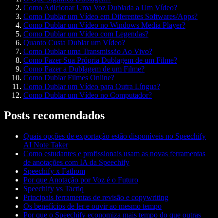
Como Adicionar Uma Voz Dublada a Um Vídeo?
Como Dublar um Vídeo em Diferentes Softwares/Apps?
Como Dublar um Vídeo no Windows Media Player?
Como Dublar um Vídeo com Legendas?
Quanto Custa Dublar um Vídeo?
Como Dublar uma Transmissão Ao Vivo?
Como Fazer Sua Própria Dublagem de um Filme?
Como Fazer a Dublagem de um Filme?
Como Dublar Filmes Online?
Como Dublar um Vídeo para Outra Língua?
Como Dublar um Vídeo no Computador?
Posts recomendados
Quais opções de exportação estão disponíveis no Speechify
AI Note Taker
Como estudantes e profissionais usam as novas ferramentas
de anotações com IA da Speechify
Speechify x Fathom
Por que Anotação por Voz é o Futuro
Speechify vs Tactiq
Principais ferramentas de revisão e copywriting
Os benefícios de ler e ouvir ao mesmo tempo
Por que o Speechify economiza mais tempo do que outras