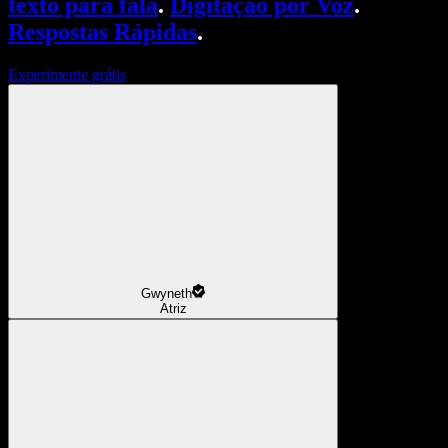
texto para fala
.
Digitação por Voz
.
Respostas Rápidas
.
Experimente grátis
Gwyneth
Atriz