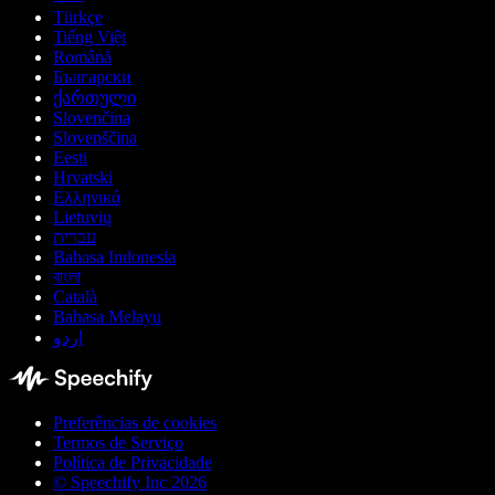
Türkçe
Tiếng Việt
Română
Български
ქართული
Slovenčina
Slovenščina
Eesti
Hrvatski
Ελληνικά
Lietuvių
עברית
Bahasa Indonesia
বাংলা
Català
Bahasa Melayu
اردو
Preferências de cookies
Termos de Serviço
Política de Privacidade
© Speechify Inc 2026