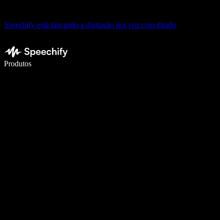
Speechify está lançando a digitação por voz com ditado
Escreva 5× mais rápido com digitação por voz
Produtos
Saiba mais