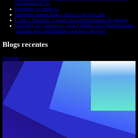
ferramentas de IA
Speechify vs Turbo AI
Speechify supera Edge e iOS Ler em Voz Alta
Como o Speechify é usado para gerenciamento de tarefas?
Speechify vs Confluence: Qual é Melhor para Produtividade e
Trabalho de Conhecimento com Foco em Voz?
Blogs recentes
Ver tudo