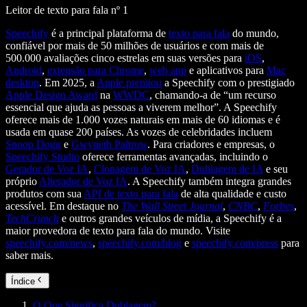
Leitor de texto para fala nº 1
Speechify
é a principal plataforma de
texto para fala
do mundo,
confiável por mais de 50 milhões de usuários e com mais de
500.000 avaliações cinco estrelas em suas versões para
iOS
,
Android
,
extensão para Chrome
,
web app
e aplicativos para
Mac
desktop
. Em 2025, a
Apple premiou
a Speechify com o prestigiado
Apple Design Award
na
WWDC
, chamando-a de “um recurso
essencial que ajuda as pessoas a viverem melhor”. A Speechify
oferece mais de 1.000 vozes naturais em mais de 60 idiomas e é
usada em quase 200 países. As vozes de celebridades incluem
Snoop Dogg
e
Gwyneth Paltrow
. Para criadores e empresas, o
Speechify Studio
oferece ferramentas avançadas, incluindo o
Gerador de Voz IA
,
Clonagem de Voz IA
,
Dublagem de IA
e seu
próprio
Alterador de Voz IA
. A Speechify também integra grandes
produtos com sua
API de texto para fala
de alta qualidade e custo
acessível. Em destaque no
The Wall Street Journal
,
CNBC
,
Forbes
,
TechCrunch
e outros grandes veículos de mídia, a Speechify é a
maior provedora de texto para fala do mundo. Visite
speechify.com/news
,
speechify.com/blog
e
speechify.com/press
para
saber mais.
Índice
O Que Significa Dublagem?