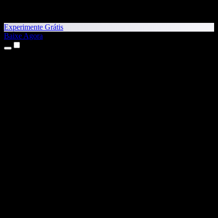
Experimente Grátis
Baixe Agora
Produtos
Texto para Fala
Apps para iPhone e iPad
App para Android
Extensão para Chrome
Extensão para Edge
App Web
App para Mac
App para Windows