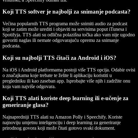
Koji TTS softver je najbolji za snimanje podcasta?
Većina popularnih TTS programa može snimiti audio za podcast
koji se zatim može urediti i objaviti na servisima poput iTunesa i
Spotifyja. TTS alati su odlična polazišna točka ako vam nije ugodno
govoriti naglas ili nemate odgovarajuću opremu za snimanje
podcasta.
Koji su najbolji TTS čitači za Android i iOS?
Na iOS i Android platformama postoji više TTS opcija. Odabir ovisi
o značajkama koje trebate te želite li aplikaciju koristiti u
pregledniku ili kao zaseban app. Isprobajte više njih i zadržite onu
koja vam najviše odgovara.
Koji TTS alati koriste deep learning ili e-učenje za
generiranje glasa?
Najnapredniji TTS alati su Amazon Polly i Speechify. Koriste
najnoviju umjetnu inteligenciju i deep learning za generiranje
prirodnog govora koji može čitati gotovo svaki dokument.