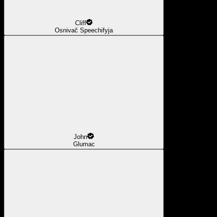
Cliff
Osnivač Speechifyja
John
Glumac