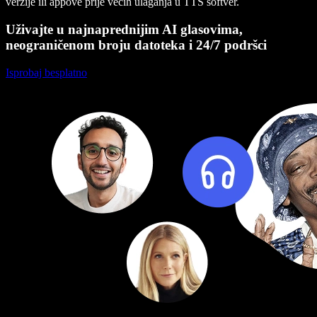
verzije ili appove prije većih ulaganja u TTS softver.
Uživajte u najnaprednijim AI glasovima,
neograničenom broju datoteka i 24/7 podršci
Isprobaj besplatno