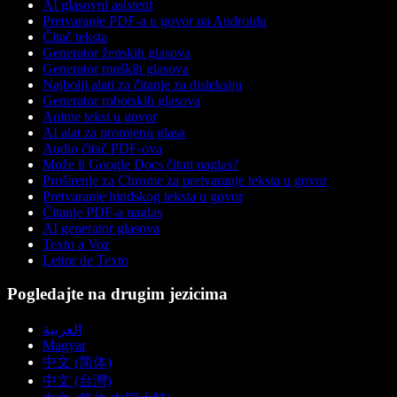
AI glasovni asistent
Pretvaranje PDF-a u govor na Androidu
Čitač teksta
Generator ženskih glasova
Generator muških glasova
Najbolji alati za čitanje za disleksiju
Generator robotskih glasova
Anime tekst u govor
AI alat za promjenu glasa
Audio čitač PDF-ova
Može li Google Docs čitati naglas?
Proširenje za Chrome za pretvaranje teksta u govor
Pretvaranje hindskog teksta u govor
Čitanje PDF-a naglas
AI generator glasova
Texto a Voz
Leitor de Texto
Pogledajte na drugim jezicima
العربية
Magyar
中文 (简体)
中文 (台灣)