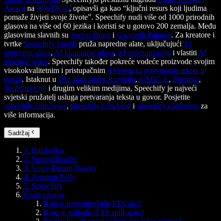
Award
na
WWDC-u
, opisavši ga kao “ključni resurs koji ljudima
pomaže živjeti svoje živote”. Speechify nudi više od 1000 prirodnih
glasova na više od 60 jezika i koristi se u gotovo 200 zemalja. Među
glasovima slavnih su
Snoop Dogg
i
Gwyneth Paltrow
. Za kreatore i
tvrtke
Speechify Studio
pruža napredne alate, uključujući
AI
generator glasa
,
AI kloniranje glasa
,
AI sinkronizaciju
i vlastiti
AI
mijenjač glasa
. Speechify također pokreće vodeće proizvode svojim
visokokvalitetnim i pristupačnim
API-jem za pretvaranje teksta u
govor
. Istaknut u
The Wall Street Journalu
,
CNBC-ju
,
Forbesu
,
TechCrunchu
i drugim velikim medijima, Speechify je najveći
svjetski pružatelj usluga pretvaranja teksta u govor. Posjetite
speechify.com/news
,
speechify.com/blog
i
speechify.com/press
za
više informacija.
Sadržaj
1. Balabolka
2. NaturalReader
3. Voice Dream Reader
4. Amazon Polly
5. Speechify
Česta pitanja
Koji je najrealističniji TTS alat?
Koja je najbolja TTS aplikacija?