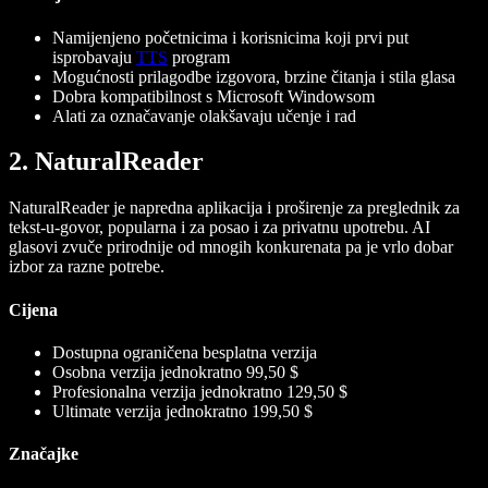
Namijenjeno početnicima i korisnicima koji prvi put
isprobavaju
TTS
program
Mogućnosti prilagodbe izgovora, brzine čitanja i stila glasa
Dobra kompatibilnost s Microsoft Windowsom
Alati za označavanje olakšavaju učenje i rad
2. NaturalReader
NaturalReader je napredna aplikacija i proširenje za preglednik za
tekst-u-govor, popularna i za posao i za privatnu upotrebu. AI
glasovi zvuče prirodnije od mnogih konkurenata pa je vrlo dobar
izbor za razne potrebe.
Cijena
Dostupna ograničena besplatna verzija
Osobna verzija jednokratno 99,50 $
Profesionalna verzija jednokratno 129,50 $
Ultimate verzija jednokratno 199,50 $
Značajke