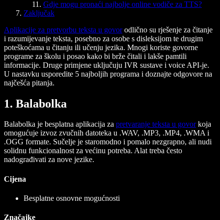
Gdje mogu pronaći najbolje online vodiče za TTS?
Zaključak
Aplikacije za pretvorbu teksta u govor
odlično su rješenje za čitanje
i razumijevanje teksta, posebno za osobe s disleksijom te drugim
poteškoćama u čitanju ili učenju jezika. Mnogi koriste govorne
programe za školu i posao kako bi brže čitali i lakše pamtili
informacije. Druge primjene uključuju IVR sustave i voice API-je.
U nastavku usporedite 5 najboljih programa i doznajte odgovore na
najčešća pitanja.
1. Balabolka
Balabolka je besplatna aplikacija za
pretvaranje teksta u govor
koja
omogućuje izvoz zvučnih datoteka u .WAV, .MP3, .MP4, .WMA i
.OGG formate. Sučelje je staromodno i pomalo nezgrapno, ali nudi
solidnu funkcionalnost za većinu potreba. Alat treba često
nadograđivati za nove jezike.
Cijena
Besplatne osnovne mogućnosti
Značajke