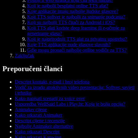
Postoji li web stranica koja čita tekst naglas?
Koji je najbolji besplatni online TTS alat?
Koje aplikacije imaju najbolje ljudske glasove?
Koji TTS softver je najbolji za snimanje podcasta?
Koji su najbolji TTS čitači za Android i iOS?
Koji TTS alati koriste deep learning ili e-učenje za
generiranje glasa?
Koji je najprirodniji TTS alat za privatnu upotrebu?
Koje TTS aplikacije nude glasove slavnih?
Gdje mogu pronaći najbolje online vodiče za TTS?
Zaključak
Preporučeni članci
Descript kontakt, e-mail i broj telefona
Vodič za izradu atraktivnih video prezentacija: Softver, savjeti
i tehnike
Kako napisati scenarij za voice over
Usporedba WellSaid Labs i Play.ht: Koja je bolja opcija?
Animaker cijene
Kako otkazati Animaker
Descript cijene i recenzije
Najbolje Animaker alternative
Kako otkazati Descript
Kako otkazati Kapwing