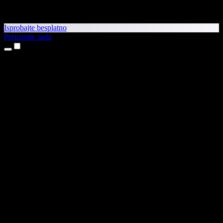
Isprobajte besplatno
Preuzmite sada
Proizvodi
Pretvaranje teksta u govor
Aplikacije za iPhone i iPad
Aplikacija za Android
Proširenje za Chrome
Proširenje za Edge
Web-aplikacija
Aplikacija za Mac
Aplikacija za Windows