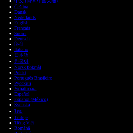
中文 (简体 中国大陆)
Čeština
Dansk
Nederlands
English
Français
Suomi
Deutsch
हिन्दी
Italiano
日本語
한국어
Norsk bokmål
Polski
Português Brasileiro
Русский
Українська
Español
Español (México)
Svenska
ไทย
Türkçe
Tiếng Việt
Română