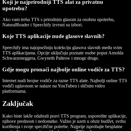
Koji je najprirodniji TTS alat za privatnu
upotrebu?
Ako vam treba TTS s prirodnim glasom za osobnu upotrebu,
NaturalReader i Speechify izvrsni su izbori.
Koje TTS aplikacije nude glasove slavnih?
Speechify ima najopsežniju kolekciju glasova slavnih među svim
TTS aplikacijama. Opcije uključuju poznate osobe poput Arnolda
Schwarzeneggera, Gwyneth Paltrow i mnoge druge.
Gdje mogu pronaći najbolje online vodiče za TTS?
Internet nudi brojne vodiče za razne TTS alate. Najbolji online TTS
vodiči uglavnom se nalaze na YouTubeu i sličnim video
platformama.
Zaključak
Kako biste lakše odabrali pravi TTS program, usporedite aplikacije,
njihove prednosti i nedostatke. Važno je uzeti u obzir budžet, svrhu
korištenja i svoje specifične potrebe. Najprije isprobajte besplatne