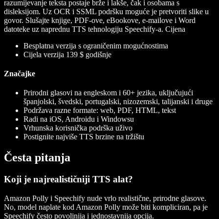
razumijevanje teksta postaje brže i lakše, čak i osobama s
disleksijom. Uz OCR i SSML podršku moguće je pretvoriti slike u
govor. Slušajte knjige, PDF-ove, eBookove, e-mailove i Word
datoteke uz naprednu TTS tehnologiju Speechify-a.
Cijena
Besplatna verzija s ograničenim mogućnostima
Cijela verzija 139 $ godišnje
Značajke
Prirodni glasovi na engleskom i 60+ jezika, uključujući
španjolski, švedski, portugalski, nizozemski, talijanski i druge
Podržava razne formate: web, PDF, HTML, tekst
Radi na iOS, Androidu i Windowsu
Vrhunska korisnička podrška uživo
Postignite najviše TTS brzine na tržištu
Česta pitanja
Koji je najrealističniji TTS alat?
Amazon Polly i Speechify nude vrlo realistične, prirodne glasove.
No, model naplate kod Amazon Polly može biti kompliciran, pa je
Speechify često povoljnija i jednostavnija opcija.