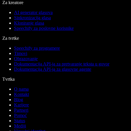
Za kreatore
AI generator glasova
Sinkronizacija glasa
Kloniranje glasa
Speechify za poslovne korisnike
Za tvrtke
Speechify za programere
Timovi
Obrazovanje
Dokumentacija API-ja za pretvaranje teksta u govor
Dokumentacija API-ja za glasovne agente
Tvrtka
O nama
Kontakt
Blog
Karijere
Partneri
Pomoć
Status
Mediji