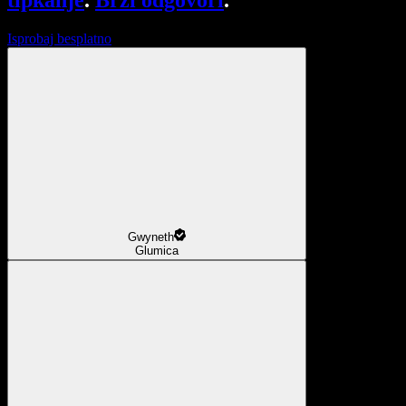
tipkanje
.
Brzi odgovori
.
Isprobaj besplatno
Gwyneth
Glumica