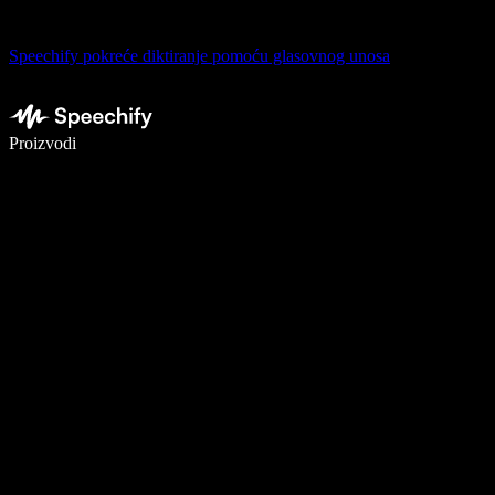
Speechify pokreće diktiranje pomoću glasovnog unosa
Pišite 5× brže uz glasovno diktiranje
Proizvodi
Saznajte više