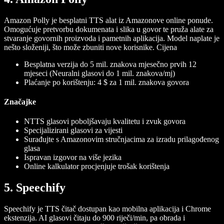
Amazon Polly je besplatni TTS alat iz Amazonove online ponude.
Omogućuje pretvorbu dokumenata i slika u govor te pruža alate za
stvaranje govornih proizvoda i pametnih aplikacija. Model naplate je
nešto složeniji, što može zbuniti nove korisnike.
Cijena
Besplatna verzija do 5 mil. znakova mjesečno prvih 12
mjeseci (Neuralni glasovi do 1 mil. znakova/mj)
Plaćanje po korištenju: 4 $ za 1 mil. znakova govora
Značajke
NTTS glasovi poboljšavaju kvalitetu i zvuk govora
Specijalizirani glasovi za vijesti
Surađujte s Amazonovim stručnjacima za izradu prilagođenog
glasa
Ispravan izgovor na više jezika
Online kalkulator procjenjuje trošak korištenja
5. Speechify
Speechify je TTS čitač dostupan kao mobilna aplikacija i Chrome
ekstenzija. AI glasovi čitaju do 900 riječi/min, pa obrada i