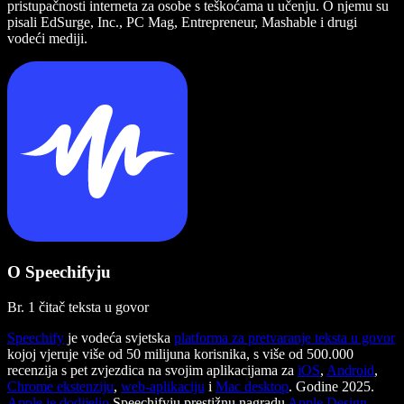
pristupačnosti interneta za osobe s teškoćama u učenju. O njemu su
pisali EdSurge, Inc., PC Mag, Entrepreneur, Mashable i drugi
vodeći mediji.
O Speechifyju
Br. 1 čitač teksta u govor
Speechify
je vodeća svjetska
platforma za pretvaranje teksta u govor
kojoj vjeruje više od 50 milijuna korisnika, s više od 500.000
recenzija s pet zvjezdica na svojim aplikacijama za
iOS
,
Android
,
Chrome ekstenziju
,
web-aplikaciju
i
Mac desktop
. Godine 2025.
Apple je dodijelio
Speechifyju prestižnu nagradu
Apple Design