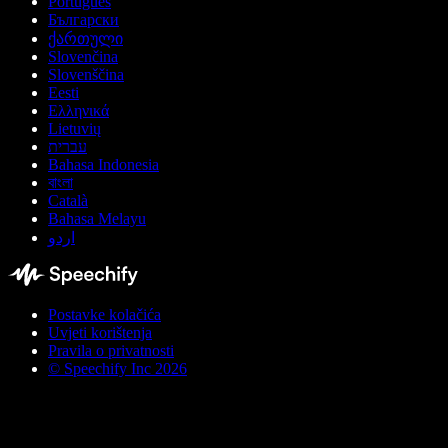
Português
Български
ქართული
Slovenčina
Slovenščina
Eesti
Ελληνικά
Lietuvių
עברית
Bahasa Indonesia
বাংলা
Català
Bahasa Melayu
اردو
Postavke kolačića
Uvjeti korištenja
Pravila o privatnosti
© Speechify Inc 2026