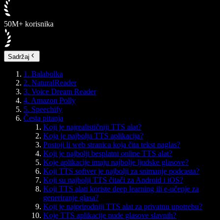
50M+ korisnika
Sadržaj
1. Balabolka
2. NaturalReader
3. Voice Dream Reader
4. Amazon Polly
5. Speechify
Česta pitanja
Koji je najrealističniji TTS alat?
Koja je najbolja TTS aplikacija?
Postoji li web stranica koja čita tekst naglas?
Koji je najbolji besplatni online TTS alat?
Koje aplikacije imaju najbolje ljudske glasove?
Koji TTS softver je najbolji za snimanje podcasta?
Koji su najbolji TTS čitači za Android i iOS?
Koji TTS alati koriste deep learning ili e-učenje za
generiranje glasa?
Koji je najprirodniji TTS alat za privatnu upotrebu?
Koje TTS aplikacije nude glasove slavnih?