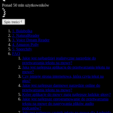
Ponad 50 mln użytkowników
Spis treści
1. Balabolka
2. NaturalReader
3. Voice Dream Reader
4. Amazon Polly
5. Speechify
FAQ
Jakie jest najbardziej realistyczne narzędzie do
przetwarzania tekstu na mowę?
Jaka jest najlepsza aplikacja do przetwarzania tekstu na
mowę?
Czy istnieje strona internetowa, która czyta tekst na
głos?
Jakie jest najlepsze darmowe narzędzie online do
przetwarzania tekstu na mowę?
Które aplikacje do mowy mają najlepsze ludzkie głosy?
Jakie jest najlepsze oprogramowanie do przetwarzania
tekstu na mowę do nagrywania plików audio
podcastów?
Jaki jest najlepszy czytnik tekstu na mowę dla Androida