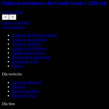
Najlepsze alternatywy dla Gemini Spark w 2026 rok
22 maja 2026
1
Zobacz wszystkie
Tekst na mowę
Aplikacja na iPhone'a i iPada
Aplikacja na Androida
Aplikacja na Maca
Aplikacja na Windows
Aplikacja internetowa
Rozszerzenie do Chrome
Dodatek do Edge
Pobierz
Dla twórców
Generator głosu AI
Dubbing
Klonowanie głosu
Speechify Work
Dla firm