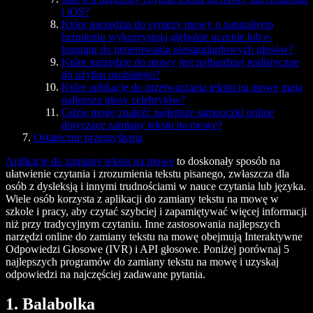
i iOS?
Które narzędzia do syntezy mowy o naturalnym
brzmieniu wykorzystują głębokie uczenie lub e-
learning do generowania niestandardowych głosów?
Które narzędzie do mowy jest najbardziej realistyczne
do użytku osobistego?
Które aplikacje do przetwarzania tekstu na mowę mają
najlepsze głosy celebrytów?
Gdzie mogę znaleźć najlepsze samouczki online
dotyczące zamiany tekstu na mowę?
Ostateczne przemyślenia
Aplikacje do zamiany tekstu na mowę
to doskonały sposób na
ułatwienie czytania i zrozumienia tekstu pisanego, zwłaszcza dla
osób z dysleksją i innymi trudnościami w nauce czytania lub języka.
Wiele osób korzysta z aplikacji do zamiany tekstu na mowę w
szkole i pracy, aby czytać szybciej i zapamiętywać więcej informacji
niż przy tradycyjnym czytaniu. Inne zastosowania najlepszych
narzędzi online do zamiany tekstu na mowę obejmują Interaktywne
Odpowiedzi Głosowe (IVR) i API głosowe. Poniżej porównaj 5
najlepszych programów do zamiany tekstu na mowę i uzyskaj
odpowiedzi na najczęściej zadawane pytania.
1. Balabolka