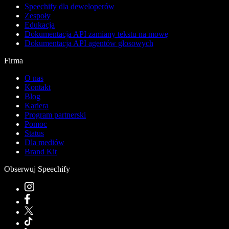
Speechify dla deweloperów
Zespoły
Edukacja
Dokumentacja API zamiany tekstu na mowę
Dokumentacja API agentów głosowych
Firma
O nas
Kontakt
Blog
Kariera
Program partnerski
Pomoc
Status
Dla mediów
Brand Kit
Obserwuj Speechify