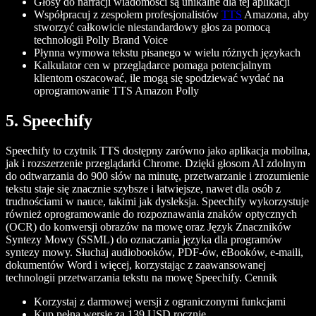
Głosy do narracji wiadomości są unikalne dla tej aplikacji
Współpracuj z zespołem profesjonalistów
TTS
Amazona, aby
stworzyć całkowicie niestandardowy głos za pomocą
technologii Polly Brand Voice
Płynna wymowa tekstu pisanego w wielu różnych językach
Kalkulator cen w przeglądarce pomaga potencjalnym
klientom oszacować, ile mogą się spodziewać wydać na
oprogramowanie TTS Amazon Polly
5. Speechify
Speechify to czytnik TTS dostępny zarówno jako aplikacja mobilna,
jak i rozszerzenie przeglądarki Chrome. Dzięki głosom AI zdolnym
do odtwarzania do 900 słów na minutę, przetwarzanie i zrozumienie
tekstu staje się znacznie szybsze i łatwiejsze, nawet dla osób z
trudnościami w nauce, takimi jak dysleksja. Speechify wykorzystuje
również oprogramowanie do rozpoznawania znaków optycznych
(OCR) do konwersji obrazów na mowę oraz Język Znaczników
Syntezy Mowy (SSML) do oznaczania języka dla programów
syntezy mowy. Słuchaj audiobooków, PDF-ów, eBooków, e-maili,
dokumentów Word i więcej, korzystając z zaawansowanej
technologii przetwarzania tekstu na mowę Speechify.
Cennik
Korzystaj z darmowej wersji z ograniczonymi funkcjami
Kup pełną wersję za 139 USD rocznie