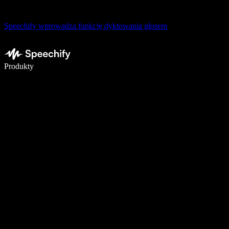
Speechify wprowadza funkcję dyktowania głosem
Pisz 5× szybciej dzięki dyktowaniu głosowemu
Produkty
Dowiedz się więcej