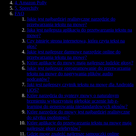
4. Amazon Polly
5. Speechify
FAQ
Jakie jest najbardziej realistyczne narzędzie do
przetwarzania tekstu na mowę?
Jaka jest najlepsza aplikacja do przetwarzania tekstu na
mowę?
Czy istnieje strona internetowa, która czyta tekst na
głos?
Jakie jest najlepsze darmowe narzędzie online do
przetwarzania tekstu na mowę?
Które aplikacje do mowy mają najlepsze ludzkie głosy?
Jakie jest najlepsze oprogramowanie do przetwarzania
tekstu na mowę do nagrywania plików audio
podcastów?
Jaki jest najlepszy czytnik tekstu na mowę dla Androida
i iOS?
Które narzędzia do syntezy mowy o naturalnym
brzmieniu wykorzystują głębokie uczenie lub e-
learning do generowania niestandardowych głosów?
Które narzędzie do mowy jest najbardziej realistyczne
do użytku osobistego?
Które aplikacje do przetwarzania tekstu na mowę mają
najlepsze głosy celebrytów?
Gdzie mogę znaleźć najlepsze samouczki online