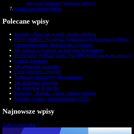
dotyczące zamiany tekstu na mowę?
Ostateczne przemyślenia
Polecane wpisy
Kontakt z Descript, e-mail i numer telefonu
Przewodnik po Tworzeniu Angażujących Prezentacji Wideo:
Oprogramowanie, Wskazówki i Techniki
Jak napisać scenariusz do nagrania lektorskiego
Porównanie Wellsaid Labs i Play.HT: Która opcja jest lepsza?
Cennik Animaker
Jak anulować Animaker
Ceny i recenzje Descript
Najlepsze alternatywy dla Animaker
Jak anulować Descript
Jak anulować Kapwing
Kapwing - kontakt, e-mail i numer telefonu
Kontakt, e-mail i numer telefonu VEED
Najnowsze wpisy
Zobacz wszystkie