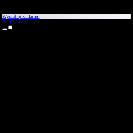
Wypróbuj za darmo
Pobierz teraz
Produkty
Tekst na mowę
Aplikacje na iPhone’a i iPada
Aplikacja na Androida
Rozszerzenie do Chrome
Rozszerzenie do Edge
Aplikacja webowa
Aplikacja na Maca
Aplikacja na Windows