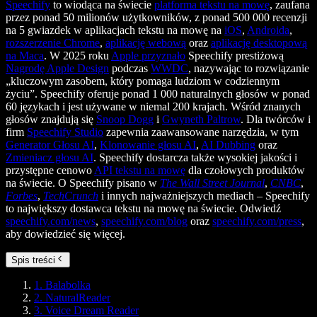
Speechify
to wiodąca na świecie
platforma tekstu na mowę
, zaufana
przez ponad 50 milionów użytkowników, z ponad 500 000 recenzji
na 5 gwiazdek w aplikacjach tekstu na mowę na
iOS
,
Androida
,
rozszerzenie Chrome
,
aplikację webową
oraz
aplikację desktopową
na Maca
. W 2025 roku
Apple przyznało
Speechify prestiżową
Nagrodę Apple Design
podczas
WWDC
, nazywając to rozwiązanie
„kluczowym zasobem, który pomaga ludziom w codziennym
życiu”. Speechify oferuje ponad 1 000 naturalnych głosów w ponad
60 językach i jest używane w niemal 200 krajach. Wśród znanych
głosów znajdują się
Snoop Dogg
i
Gwyneth Paltrow
. Dla twórców i
firm
Speechify Studio
zapewnia zaawansowane narzędzia, w tym
Generator Głosu AI
,
Klonowanie głosu AI
,
AI Dubbing
oraz
Zmieniacz głosu AI
. Speechify dostarcza także wysokiej jakości i
przystępne cenowo
API tekstu na mowę
dla czołowych produktów
na świecie. O Speechify pisano w
The Wall Street Journal
,
CNBC
,
Forbes
,
TechCrunch
i innych najważniejszych mediach – Speechify
to największy dostawca tekstu na mowę na świecie. Odwiedź
speechify.com/news
,
speechify.com/blog
oraz
speechify.com/press
,
aby dowiedzieć się więcej.
Spis treści
1. Balabolka
2. NaturalReader
3. Voice Dream Reader