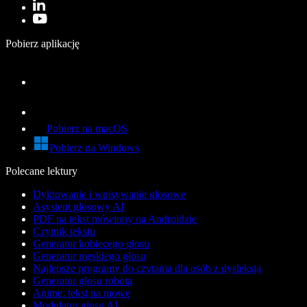
Pobierz aplikację
Pobierz na macOS
Pobierz na Windows
Polecane lektury
Dyktowanie i wpisywanie głosowe
Asystent głosowy AI
PDF na tekst mówiony na Androidzie
Czytnik tekstu
Generator kobiecego głosu
Generator męskiego głosu
Najlepsze programy do czytania dla osób z dysleksją
Generator głosu robota
Anime: tekst na mowę
Modulator głosu AI