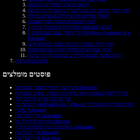
האם יש אתר שמקריא טקסטים?
מהו הכלי החינמי הכי טוב להמרת טקסט לדיבור ברשת?
לאילו אפליקציות יש קולות אנושיים במיוחד?
מה התוכנה המומלצת לפודקאסטים?
מהו הקורא המומלץ ביותר ל-Android ו-iOS?
אילו כלי דיבור טבעי משתמשים ב-Deep Learning או e-
learning?
מהו הכלי בעל הדיבור הכי טבעי לשימוש אישי?
איזה אפליקציות כוללות קולות של מפורסמים?
היכן אפשר למצוא מדריכים לטקסט לדיבור ברשת?
מחשבות אחרונות
פוסטים מומלצים
איש קשר, אימייל ומספר טלפון של Descript
מדריך ליצירת מצגות וידאו מרתקות: תוכנות, טיפים וטכניקות
איך לכתוב תסריט לדיבוב קולי
השוואה בין WellSaid Labs ל-Play.ht: מהו הפתרון הטוב ביותר?
מחירי Animaker
איך לבטל את Animaker
מחירים וביקורות על Descript
האלטרנטיבות הטובות ביותר ל-Animaker
איך לבטל את Descript
איך לבטל את Kapwing