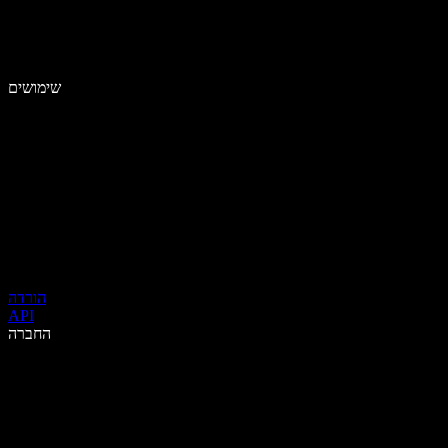
שימושים
הורדה
API
החברה