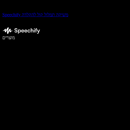
Speechify משיקה תמלול קול להקלדה
לכתוב פי 5 מהר יותר עם הכתבה קולית
מוצרים
למידע נוסף