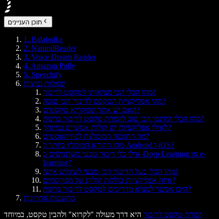
תוכן העניינים
1. Balabolka
2. NaturalReader
3. Voice Dream Reader
4. Amazon Polly
5. Speechify
שאלות נפוצות
מהו הכלי הכי מציאותי לטקסט לדיבור?
מהי אפליקציית הטקסט לדיבור הכי טובה?
האם יש אתר שמקריא טקסטים?
מהו הכלי החינמי הכי טוב להמרת טקסט לדיבור ברשת?
לאילו אפליקציות יש קולות אנושיים במיוחד?
מה התוכנה המומלצת לפודקאסטים?
מהו הקורא המומלץ ביותר ל-Android ו-iOS?
אילו כלי דיבור טבעי משתמשים ב-Deep Learning או e-
learning?
מהו הכלי בעל הדיבור הכי טבעי לשימוש אישי?
איזה אפליקציות כוללות קולות של מפורסמים?
היכן אפשר למצוא מדריכים לטקסט לדיבור ברשת?
מחשבות אחרונות
המרת טקסט לדיבור
היא דרך מעולה "לקרוא" ולהבין טקסט, במיוחד