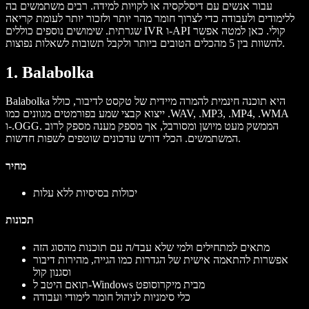
עבור אנשים עם דיסלקסיה או לקויות למידה. רבים משתמשים בה
ללימודים ולעבודה כדי לצרוך חומר מהר יותר ולזכור יותר לעומת קריאה
שגרתית. שימושים נוספים כוללים IVR ו-API קולי. כאן למטה אפשר
להשוות בין 5 מהכלים הטובים ביותר ולקבל תשובות לשאלות נפוצות.
1. Balabolka
Balabolka היא תוכנה חינמית להמרה מיידית של טקסט לדיבור, כולל
ייצוא קבצי שמע בפורמטים מגוונים כמו .WAV, .MP3, .MP4, .WMA
ו-.OGG. הממשק מעט מיושן ומסורבל, אך מספק מענה מספק לרוב
המשתמשים. הכלי דורש עדכונים שוטפים לשפות חדשות.
מחיר
יכולות בסיסיות ללא עלות
תכונות
מתאים למתחילים ולמי שלא עבד/ה עם תוכנות מהסוג הזה
אפשרות להתאמה אישית של הגדרות כמו הגייה, מהירות דיבור
וסגנון קול
תואם היטב ל-Windows מבית מיקרוסופט
כלי סימניות לניהול חומר לימודי ועבודה