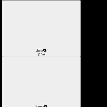
John
שחקן
Snoop