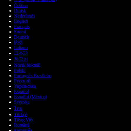
Čeština
Dansk
Nederlands
English
Français
Suomi
Deutsch
हिन्दी
Italiano
日本語
한국어
Norsk bokmål
Polski
Português Brasileiro
Русский
Українська
Español
Español (México)
Svenska
ไทย
Türkçe
Tiếng Việt
Română
Português