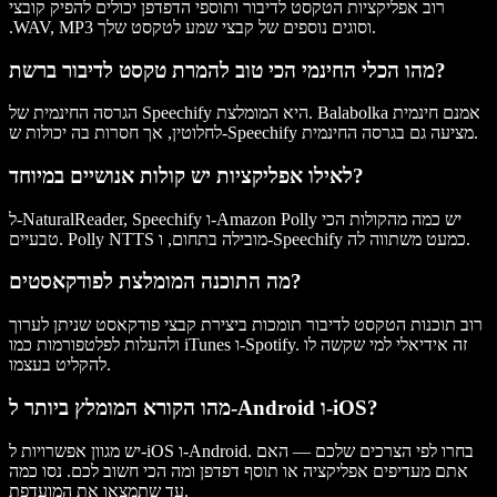
רוב אפליקציות הטקסט לדיבור ותוספי הדפדפן יכולים להפיק קובצי
.WAV, MP3 וסוגים נוספים של קבצי שמע לטקסט שלך.
מהו הכלי החינמי הכי טוב להמרת טקסט לדיבור ברשת?
הגרסה החינמית של Speechify היא המומלצת. Balabolka אמנם חינמית
לחלוטין, אך חסרות בה יכולות ש-Speechify מציעה גם בגרסה החינמית.
לאילו אפליקציות יש קולות אנושיים במיוחד?
ל-NaturalReader, Speechify ו-Amazon Polly יש כמה מהקולות הכי
טבעיים. Polly NTTS מובילה בתחום, ו-Speechify כמעט משתווה לה.
מה התוכנה המומלצת לפודקאסטים?
רוב תוכנות הטקסט לדיבור תומכות ביצירת קבצי פודקאסט שניתן לערוך
ולהעלות לפלטפורמות כמו iTunes ו-Spotify. זה אידיאלי למי שקשה לו
להקליט בעצמו.
מהו הקורא המומלץ ביותר ל-Android ו-iOS?
יש מגוון אפשרויות ל-iOS ו-Android. בחרו לפי הצרכים שלכם — האם
אתם מעדיפים אפליקציה או תוסף דפדפן ומה הכי חשוב לכם. נסו כמה
עד שתמצאו את המועדפת.