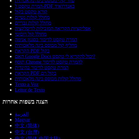
עוזר קולי מבוסס בינה מלאכותית
המרת טקסט ל-PDF באנדרואיד
קורא טקסט בקול
מחולל קולות נשיים
מחולל קולות גבריים
אפליקציות הקריאה המובילות לדיסלקציה
מחולל קול רובוטי
המרת טקסט לדיבור בסגנון אנימה
מחליף קול מבוסס בינה מלאכותית
הקראת PDF בקול
האם Google Docs יכול להקריא לי טקסט?
תוסף Chrome להמרת טקסט לדיבור
המרת טקסט לדיבור בהינדית
הקראת PDF בקול רם
מחולל קולות מבוסס בינה מלאכותית
Texto a Voz
Leitor de Texto
הצגה בשפות אחרות
العربية
Magyar
中文 (简体)
中文 (台灣)
中文 (简体 中国大陆)