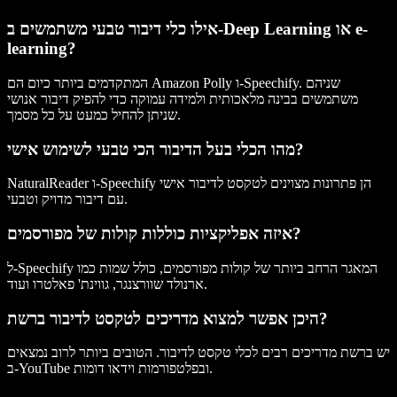
אילו כלי דיבור טבעי משתמשים ב-Deep Learning או e-
learning?
המתקדמים ביותר כיום הם Amazon Polly ו-Speechify. שניהם
משתמשים בבינה מלאכותית ולמידה עמוקה כדי להפיק דיבור אנושי
שניתן להחיל כמעט על כל מסמך.
מהו הכלי בעל הדיבור הכי טבעי לשימוש אישי?
NaturalReader ו-Speechify הן פתרונות מצוינים לטקסט לדיבור אישי
עם דיבור מדויק וטבעי.
איזה אפליקציות כוללות קולות של מפורסמים?
ל-Speechify המאגר הרחב ביותר של קולות מפורסמים, כולל שמות כמו
ארנולד שוורצנגר, גווינת' פאלטרו ועוד.
היכן אפשר למצוא מדריכים לטקסט לדיבור ברשת?
יש ברשת מדריכים רבים לכלי טקסט לדיבור. הטובים ביותר לרוב נמצאים
ב-YouTube ובפלטפורמות וידאו דומות.