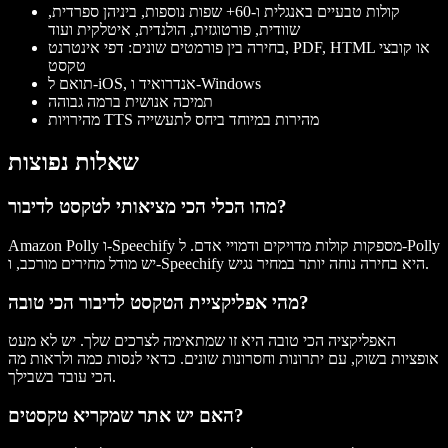
קולות טבעיים באנגלית ו-60+ שפות נוספות, ביניהן ספרדית,
שוודית, פורטוגזית, הולנדית, איטלקית ועוד
בחירה בין פורמטים שונים: דפי אינטרנט, PDF, HTML או קובצי
טקסט
תואם ל-iOS, אנדרואיד ו-Windows
תמיכה אנושית ברמה גבוהה
מהירויות TTS מהירות במיוחד ביחס לתעשייה
שאלות נפוצות
מהו הכלי הכי מציאותי לטקסט לדיבור?
Amazon Polly ו-Speechify מספקות קולות מדויקים ודמויי אדם. ל-Polly
יש מודל מחירים מורכב, ו-Speechify היא בחירה נוחה יותר במחיר נגיש.
מהי אפליקציית הטקסט לדיבור הכי טובה?
האפליקציה הכי טובה היא זו שמתאימה לצרכים שלך. יש לא מעט
אופציות בשוק, עם יתרונות וחסרונות שונים. כדאי לנסות כמה ולראות מה
הכי עובד בשבילך.
האם יש אתר שמקריא טקסטים?