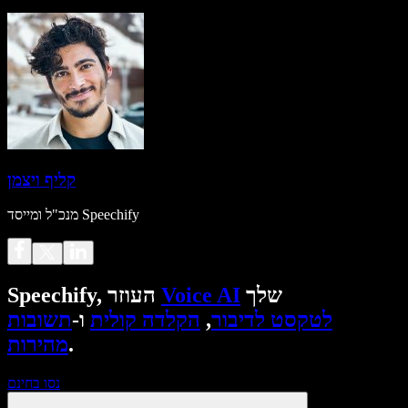
קליף ויצמן
מנכ"ל ומייסד Speechify
שלך
Voice AI
Speechify, העוזר
לטקסט לדיבור
,
הקלדה קולית
ו-
תשובות
.
מהירות
נסו בחינם