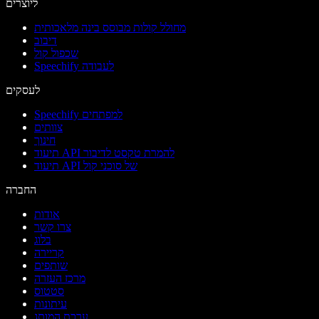
ליוצרים
מחולל קולות מבוסס בינה מלאכותית
דיבוב
שכפול קול
Speechify לעבודה
לעסקים
Speechify למפתחים
צוותים
חינוך
תיעוד API להמרת טקסט לדיבור
תיעוד API של סוכני קול
החברה
אודות
צרו קשר
בלוג
קריירה
שותפים
מרכז העזרה
סטטוס
עיתונות
ערכת המותג