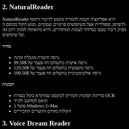
2. NaturalReader
NaturalReader היא אפליקציה חכמה להמרת טקסט לדיבור ותוסף
לדפדפן, פופולרית אצל משתמשים פרטיים ועסקיים. מנוע הקול מבוסס ה-
AI מפיק דיבור טבעי במיוחד לעומת המתחרים, והיא מתאימה למגוון רחב
של שימושים.
מחיר
גרסה חינמית מוגבלת זמינה
גרסה אישית בתשלום חד-פעמי של 99.50$
גרסה מקצועית בתשלום חד-פעמי של 129.50$
גרסה אולטימטיבית בתשלום חד-פעמי של 199.50$
תכונות
סריקת תמונות והמרתן לטקסט שמוקרא בקול בעזרת OCR
תואם למחשב ולנייד
פועל ב-Windows וב-Mac
הקולות מזהים הקשרים תחביריים
3. Voice Dream Reader