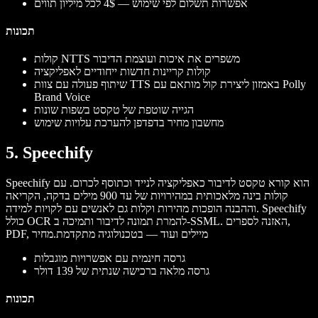
אפשרות תשלום לפי שימוש — 4$ לכל מיליון תווים
תכונות
קולות NTTS משפרים את איכות ועוצמת הדיבור
קולות קריינות חדשות ייחודיים לאפליקציה
שיתוף פעולה עם צוות TTS באמזון ליצירת קול מותאם עם Polly
Brand Voice
הגייה שוטפת של טקסט בשפות שונות
מחשבון מחיר בדפדפן להערכת עלויות שימוש
5. Speechify
Speechify הוא קורא טקסט לדיבור כאפליקציה לנייד וכתוסף לכרום. עם
קולות בינה מלאכותית במהירויות של עד 900 מילים בדקה, הקריאה
וההבנה הופכות מהירות וקלות גם לאנשים עם לקויות למידה. Speechify
כולל OCR להמרת תמונה לדיבור ותמיכה ב-SSML. האזנה לספרים,
PDF, מיילים ועוד — בטכנולוגיה מתקדמת.
מחיר
גרסה חינמית עם אפשרויות מוגבלות
גרסה מלאה ברכישה שנתית של 139 דולר
תכונות