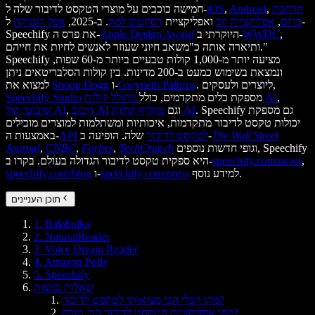
הרחבת
,
Android
,
iOS
חמישה כוכבים על מוצרי הטקסט לדיבור שלה ל-
כרום
,
אפליקציית ווב
ואפליקציית
דסקטופ למק
. ב-2025,
אפל העניקה
ל-
,
WWDC
היוקרתי ב-
Apple Design Award
Speechify את פרס ה-
ותיארה אותה כ"משאב חיוני שעוזר לאנשים לחיות את חייהם."
Speechify מציעה יותר מ-1,000 קולות טבעיים ביותר מ-60 שפות,
ונמצאת בשימוש כמעט ב-200 מדינות. בין קולות הסלבריטאים ניתן
. ליוצרים ולעסקים,
Gwyneth Paltrow
ו-
Snoop Dogg
למצוא את
,
מחולל קולות AI
מספקת כלים מתקדמים, כולל
Speechify Studio
. Speechify גם מספקת
מחליף קולות AI
וגם
דיבוב AI
,
שיבוטי קול AI
יכולות טקסט לדיבור מתקדמות, איכותיות ומשתלמות למוצרים מובילים
The Wall Street
שלה. הופיעה ב-
API לטקסט לדיבור
באמצעות ה-
וגופי חדשות נוספים, Speechify
TechCrunch
,
Forbes
,
CNBC
,
Journal
,
speechify.com/news
היא ספקית טקסט לדיבור הגדולה בעולם. בקרו ב-
למידע נוסף.
speechify.com/press
ו-
speechify.com/blog
תוכן העניינים
1. Balabolka
2. NaturalReader
3. Voice Dream Reader
4. Amazon Polly
5. Speechify
שאלות נפוצות
מהו הכלי הכי מציאותי לטקסט לדיבור?
מהי אפליקציית הטקסט לדיבור הכי טובה?