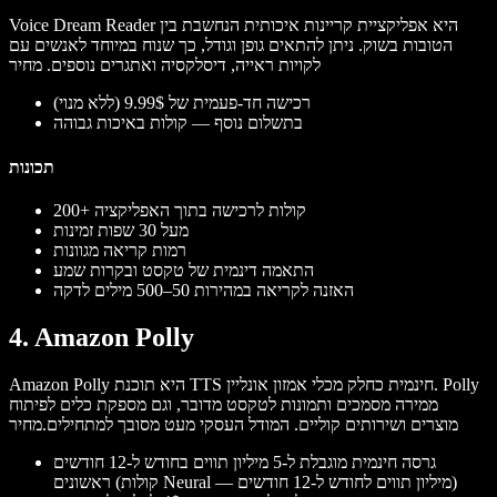
Voice Dream Reader היא אפליקציית קריינות איכותית הנחשבת בין
הטובות בשוק. ניתן להתאים גופן וגודל, כך שנוח במיוחד לאנשים עם
לקויות ראייה, דיסלקסיה ואתגרים נוספים.
מחיר
רכישה חד-פעמית של 9.99$ (ללא מנוי)
בתשלום נוסף — קולות באיכות גבוהה
תכונות
200+ קולות לרכישה בתוך האפליקציה
מעל 30 שפות זמינות
רמות קריאה מגוונות
התאמה דינמית של טקסט ובקרות שמע
האזנה לקריאה במהירות 50–500 מילים לדקה
4. Amazon Polly
Amazon Polly היא תוכנת TTS חינמית כחלק מכלי אמזון אונליין. Polly
ממירה מסמכים ותמונות לטקסט מדובר, וגם מספקת כלים לפיתוח
מוצרים ושירותים קוליים. המודל העסקי מעט מסובך למתחילים.
מחיר
גרסה חינמית מוגבלת ל-5 מיליון תווים בחודש ל-12 חודשים
ראשונים (קולות Neural — מיליון תווים לחודש ל-12 חודשים)