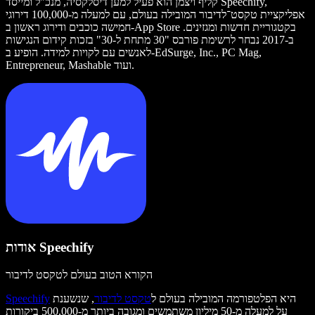
קליף ויצמן הוא פעיל למען דיסלקסיה, מנכ"ל ומייסד Speechify,
אפליקציית טקסט־לדיבור המובילה בעולם, עם למעלה מ-100,000 דירוגי
חמישה כוכבים ודירוג ראשון ב-App Store בקטגוריית חדשות ומגזינים.
ב-2017 נבחר לרשימת פורבס "30 מתחת ל-30" בזכות קידום הנגישות
לאנשים עם לקויות למידה. הופיע ב-EdSurge, Inc., PC Mag,
Entrepreneur, Mashable ועוד.
אודות Speechify
הקורא הטוב בעולם לטקסט לדיבור
היא הפלטפורמה המובילה בעולם ל
טקסט לדיבור
, שנשענת
Speechify
על למעלה מ-50 מיליון משתמשים ומגובה ביותר מ-500,000 ביקורות