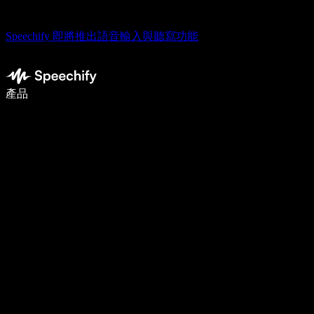
Speechify 即將推出語音輸入與聽寫功能
使用語音輸入，寫作速度提升 5 倍
產品
了解更多