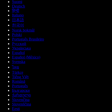
Suomi
Deutsch
हिन्दी
Italiano
日本語
한국어
Norsk bokmål
Polski
Português Brasileiro
Русский
Українська
Español
Español (México)
Svenska
ไทย
Türkçe
Tiếng Việt
Română
Português
Български
ქართული
Slovenčina
Slovenščina
Eesti