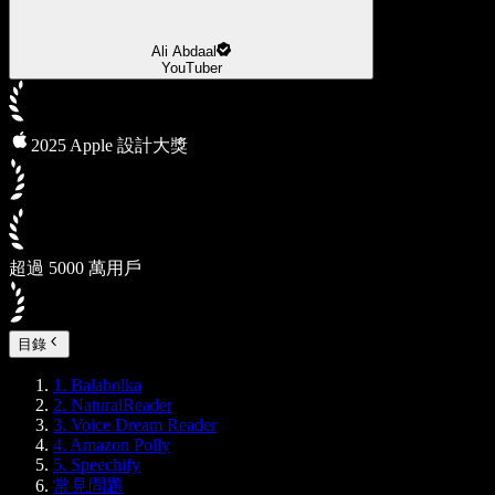
Ali Abdaal
YouTuber
2025 Apple 設計大獎
超過 5000 萬用戶
目錄
1. Balabolka
2. NaturalReader
3. Voice Dream Reader
4. Amazon Polly
5. Speechify
常見問題