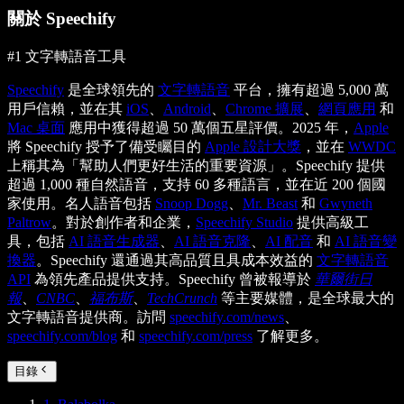
關於 Speechify
#1 文字轉語音工具
Speechify
是全球領先的
文字轉語音
平台，擁有超過 5,000 萬
用戶信賴，並在其
iOS
、
Android
、
Chrome 擴展
、
網頁應用
和
Mac 桌面
應用中獲得超過 50 萬個五星評價。2025 年，
Apple
將 Speechify 授予了備受矚目的
Apple 設計大獎
，並在
WWDC
上稱其為「幫助人們更好生活的重要資源」。Speechify 提供
超過 1,000 種自然語音，支持 60 多種語言，並在近 200 個國
家使用。名人語音包括
Snoop Dogg
、
Mr. Beast
和
Gwyneth
Paltrow
。對於創作者和企業，
Speechify Studio
提供高級工
具，包括
AI 語音生成器
、
AI 語音克隆
、
AI 配音
和
AI 語音變
換器
。Speechify 還通過其高品質且具成本效益的
文字轉語音
API
為領先產品提供支持。Speechify 曾被報導於
華爾街日
報
、
CNBC
、
福布斯
、
TechCrunch
等主要媒體，是全球最大的
文字轉語音提供商。訪問
speechify.com/news
、
speechify.com/blog
和
speechify.com/press
了解更多。
目錄