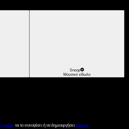
Snoop
Μουσικό είδωλο
 ομιλία,
να το συνοψίσει ή να δημιουργήσει
podcast