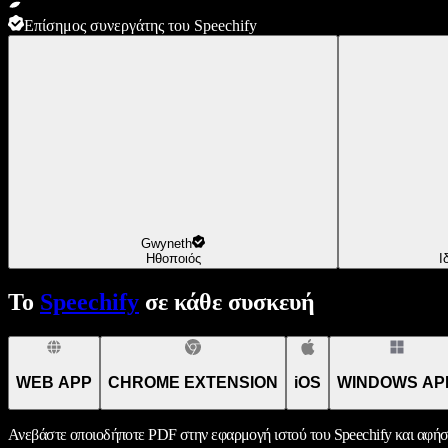
Επίσημος συνεργάτης του Speechify
Gwyneth
Ηθοποιός
Ι
Το
Speechify
σε κάθε συσκευή
WEB APP
CHROME EXTENSION
iOS
WINDOWS AP
Ανεβάστε οποιοδήποτε PDF στην εφαρμογή ιστού του Speechify και αφήσ