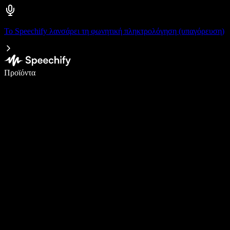
Το Speechify λανσάρει τη φωνητική πληκτρολόγηση (υπαγόρευση)
Γράψτε 5× πιο γρήγορα με φωνητική πληκτρολόγηση
Προϊόντα
Μάθετε περισσότερα