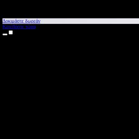
Δοκιμάστε δωρεάν
Κατεβάστε τώρα
Προϊόντα
Κείμενο σε Ομιλία
Εφαρμογές για iPhone & iPad
Εφαρμογή για Android
Επέκταση για Chrome
Επέκταση για Edge
Web εφαρμογή
Εφαρμογή για Mac
Εφαρμογή για Windows