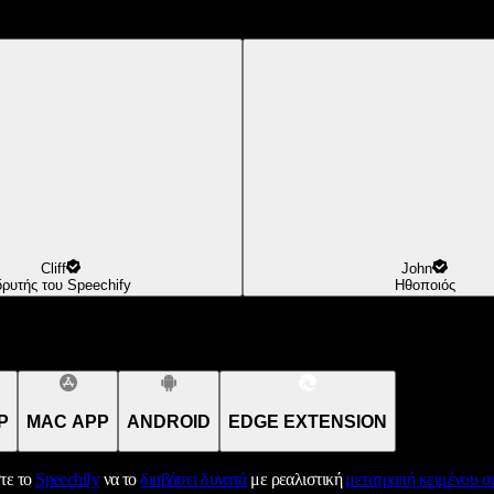
Cliff
John
δρυτής του Speechify
Ηθοποιός
P
MAC APP
ANDROID
EDGE EXTENSION
τε το
Speechify
να το
διαβάσει δυνατά
με ρεαλιστική
μετατροπή κειμένου σε