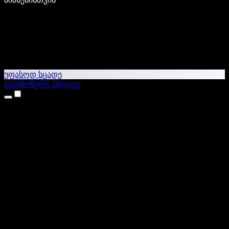
უფასოდ სცადე
გადმოწერე ახლავე
პროდუქტები
ტექსტი ხმაში
iPhone & iPad აპები
Android აპი
Chrome გაფართოება