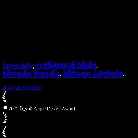
ბიზნესისთვის
Speechify ბიზნესისა და EDU-სთვის
Speechify Work-ზე წვდომა
Speechify DSA-სთვის
SIMBA ხმოვანი აგენტები
Speechify
,
ტექსტიდან ხმაზე
.
Speechify დეველოპერებისთვის
ხმოვანი შეყვანა
.
სწრაფი პასუხები
.
სცადეთ უფასოდ
2025 წლის Apple Design Award