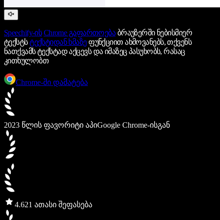
Speechify-ის
Chrome გაფართოება
ბრაუზერში ნებისმიერ
ტექსტს
ტექსტიდან ხმაზე
ფუნქციით ახმოვანებს, თქვენს
ნათქვამს ტექსტად აქცევს და იმაზეც პასუხობს, რასაც
კითხულობთ
Chrome-ში დამატება
2023 წლის ფავორიტი აპი
Google Chrome-ისგან
4.6
21 ათასი შეფასება