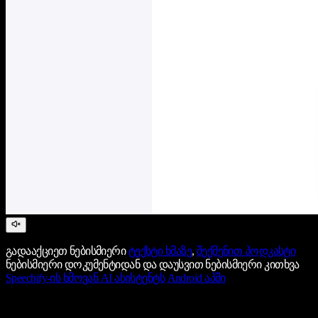
გადააქციეთ ნებისმიერი
ტექსტი ხმაზე
,
შექმენით პოდკასტი
ნებისმიერი დოკუმენტიდან და დაუსვით ნებისმიერი კითხვა
Speechify-ის ხმოვან AI ასისტენტს
Android აპში