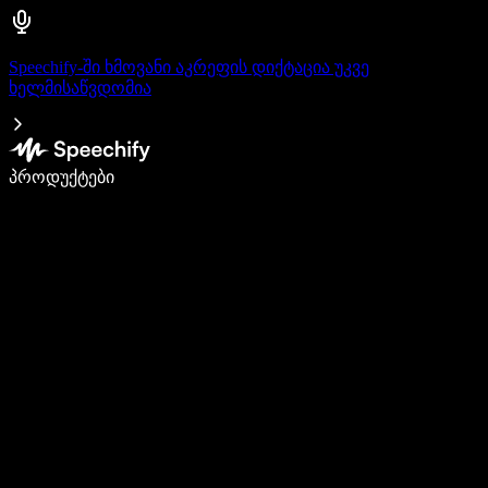
Speechify-ში ხმოვანი აკრეფის დიქტაცია უკვე
ხელმისაწვდომია
დაწერე 5-ჯერ სწრაფად ხმით კარნახით
პროდუქტები
გაიგე მეტი