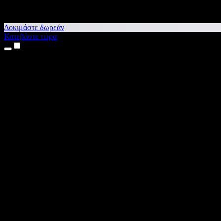
Δοκιμάστε δωρεάν
Κατεβάστε τώρα
Προϊόντα
Κείμενο σε Ομιλία
Εφαρμογές για iPhone & iPad
Εφαρμογή για Android
Επέκταση για Chrome
Επέκταση για Edge
Web εφαρμογή
Εφαρμογή για Mac
Εφαρμογή για Windows