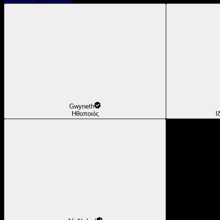
Gwyneth
Ηθοποιός
Ι