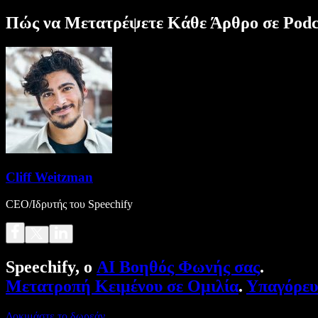
Πώς να Μετατρέψετε Κάθε Άρθρο σε Podc
Cliff Weitzman
CEO/Ιδρυτής του Speechify
Speechify, ο
AI Βοηθός Φωνής σας
.
Μετατροπή Κειμένου σε Ομιλία
.
Υπαγόρε
Δοκιμάστε το δωρεάν