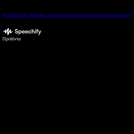
Το Speechify λανσάρει τη φωνητική πληκτρολόγηση (υπαγόρευση)
Γράψτε 5× πιο γρήγορα με φωνητική πληκτρολόγηση
Προϊόντα
Μάθετε περισσότερα