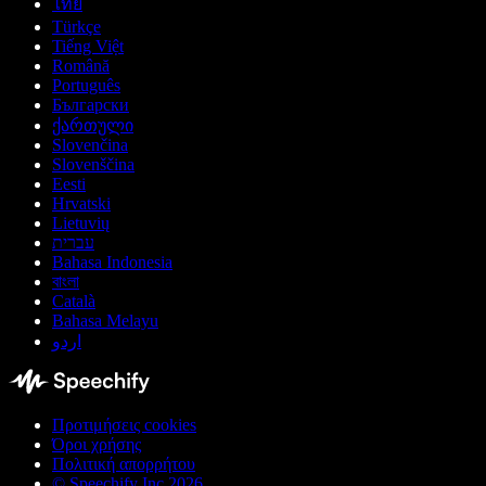
ไทย
Türkçe
Tiếng Việt
Română
Português
Български
ქართული
Slovenčina
Slovenščina
Eesti
Hrvatski
Lietuvių
עברית
Bahasa Indonesia
বাংলা
Català
Bahasa Melayu
اردو
Προτιμήσεις cookies
Όροι χρήσης
Πολιτική απορρήτου
© Speechify Inc 2026