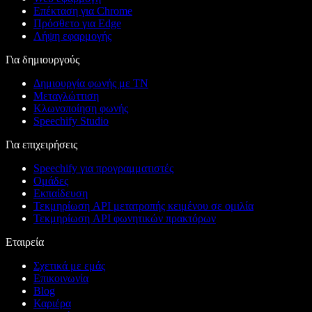
Επέκταση για Chrome
Πρόσθετο για Edge
Λήψη εφαρμογής
Για δημιουργούς
Δημιουργία φωνής με ΤΝ
Μεταγλώττιση
Κλωνοποίηση φωνής
Speechify Studio
Για επιχειρήσεις
Speechify για προγραμματιστές
Ομάδες
Εκπαίδευση
Τεκμηρίωση API μετατροπής κειμένου σε ομιλία
Τεκμηρίωση API φωνητικών πρακτόρων
Εταιρεία
Σχετικά με εμάς
Επικοινωνία
Blog
Καριέρα