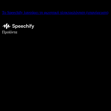
Το Speechify λανσάρει τη φωνητική πληκτρολόγηση (υπαγόρευση)
Γράψτε 5× πιο γρήγορα με φωνητική πληκτρολόγηση
Προϊόντα
Μάθετε περισσότερα