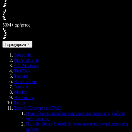
50M+ χρήστες
Περιεχόμενα
Speechify
MyStudyLife
LD Advisory
TickTick
Todoist
RescueTime
Any.do
Motion
Reclaim.ai
Trello
Συχνές Ερωτήσεις (FAQ)
Ποια είναι τα καλύτερα εργαλεία διαχείρισης χρόνου
για φοιτητές;
Πώς βοηθά το Speechify τους φοιτητές στη διαχείριση
χρόνου;