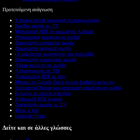
Προτεινόμενη ανάγνωση
Υπαγόρευση & φωνητική πληκτρολόγηση
Βοηθός φωνής με ΤΝ
Μετατροπή PDF σε ομιλία για Android
Αναγνώστης κειμένου σε ομιλία
Δημιουργία γυναικείας φωνής
Δημιουργία ανδρικής φωνής
Οι καλύτεροι αναγνώστες για δυσλεξία
Δημιουργία ρομποτικής φωνής
Anime κείμενο σε ομιλία
Αλλαγή φωνής με ΤΝ
Αναγνώστης PDF με ήχο
Μπορεί το Google Docs να μου διαβάζει κείμενο;
Επέκταση Chrome για μετατροπή κειμένου σε ομιλία
Κείμενο σε ομιλία στα χίντι
Ανάγνωση PDF δυνατά
Δημιουργία φωνής με ΤΝ
Texto a Voz
Leitor de Texto
Δείτε και σε άλλες γλώσσες