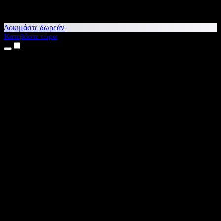
Δοκιμάστε δωρεάν
Κατεβάστε τώρα
Προϊόντα
Κείμενο σε Ομιλία
Εφαρμογές για iPhone & iPad
Εφαρμογή για Android
Επέκταση για Chrome
Επέκταση για Edge
Web εφαρμογή
Εφαρμογή για Mac
Εφαρμογή για Windows