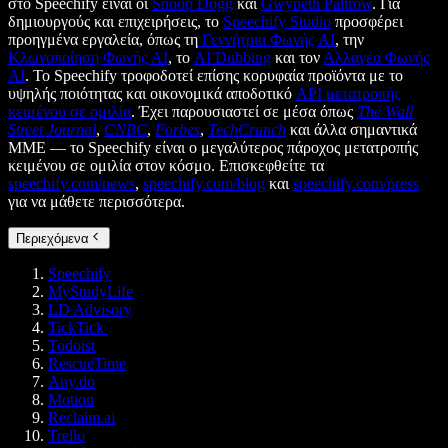
στο Speechify είναι οι
Snoop Dogg
και
Gwyneth Paltrow
. Για
δημιουργούς και επιχειρήσεις, το
Speechify Studio
προσφέρει
προηγμένα εργαλεία, όπως τη
Γεννήτρια Φωνής AI
, την
Κλωνοποίηση Φωνής AI
, το
AI Dubbing
και τον
Αλλαγέα Φωνής
AI
. Το Speechify τροφοδοτεί επίσης κορυφαία προϊόντα με το
υψηλής ποιότητας και οικονομικά αποδοτικό
API μετατροπής
κειμένου σε ομιλία
. Έχει παρουσιαστεί σε μέσα όπως
The Wall
Street Journal
,
CNBC
,
Forbes
,
TechCrunch
και άλλα σημαντικά
ΜΜΕ — το Speechify είναι ο μεγαλύτερος πάροχος μετατροπής
κειμένου σε ομιλία στον κόσμο. Επισκεφθείτε τα
speechify.com/news
,
speechify.com/blog
και
speechify.com/press
για να μάθετε περισσότερα.
Περιεχόμενα
Speechify
MyStudyLife
LD Advisory
TickTick
Todoist
RescueTime
Any.do
Motion
Reclaim.ai
Trello