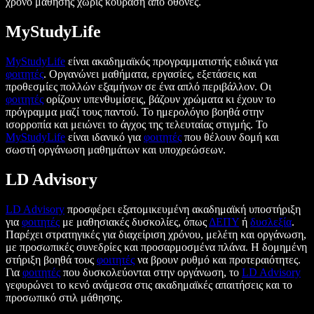
χρόνο μάθησης χωρίς κούραση από οθόνες.
MyStudyLife
MyStudyLife
είναι ακαδημαϊκός προγραμματιστής ειδικά για
φοιτητές
. Οργανώνει μαθήματα, εργασίες, εξετάσεις και
προθεσμίες πολλών εξαμήνων σε ένα απλό περιβάλλον. Οι
φοιτητές
ορίζουν υπενθυμίσεις, βάζουν χρώματα κι έχουν το
πρόγραμμα μαζί τους παντού. Το ημερολόγιο βοηθά στην
ισορροπία και μειώνει το άγχος της τελευταίας στιγμής. Το
MyStudyLife
είναι ιδανικό για
φοιτητές
που θέλουν δομή και
σωστή οργάνωση μαθημάτων και υποχρεώσεων.
LD Advisory
LD Advisory
προσφέρει εξατομικευμένη ακαδημαϊκή υποστήριξη
για
φοιτητές
με μαθησιακές δυσκολίες, όπως
ΔΕΠΥ
ή
δυσλεξία
.
Παρέχει στρατηγικές για διαχείριση χρόνου, μελέτη και οργάνωση,
με προσωπικές συνεδρίες και προσαρμοσμένα πλάνα. Η δομημένη
στήριξη βοηθά τους
φοιτητές
να βρουν ρυθμό και προτεραιότητες.
Για
φοιτητές
που δυσκολεύονται στην οργάνωση, το
LD Advisory
γεφυρώνει το κενό ανάμεσα στις ακαδημαϊκές απαιτήσεις και το
προσωπικό στιλ μάθησης.