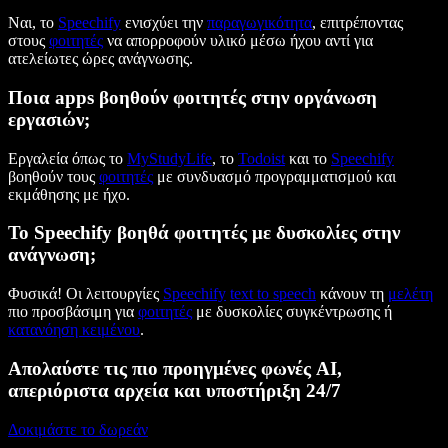
Ναι, το
Speechify
ενισχύει την
παραγωγικότητα
, επιτρέποντας
στους
φοιτητές
να απορροφούν υλικό μέσω ήχου αντί για
ατελείωτες ώρες ανάγνωσης.
Ποια apps βοηθούν φοιτητές στην οργάνωση
εργασιών;
Εργαλεία όπως το
MyStudyLife
, το
Todoist
και το
Speechify
βοηθούν τους
φοιτητές
με συνδυασμό προγραμματισμού και
εκμάθησης με ήχο.
Το Speechify βοηθά φοιτητές με δυσκολίες στην
ανάγνωση;
Φυσικά! Οι λειτουργίες
Speechify
text to speech
κάνουν τη
μελέτη
πιο προσβάσιμη για
φοιτητές
με δυσκολίες συγκέντρωσης ή
κατανόηση κειμένου
.
Απολαύστε τις πιο προηγμένες φωνές AI,
απεριόριστα αρχεία και υποστήριξη 24/7
Δοκιμάστε το δωρεάν