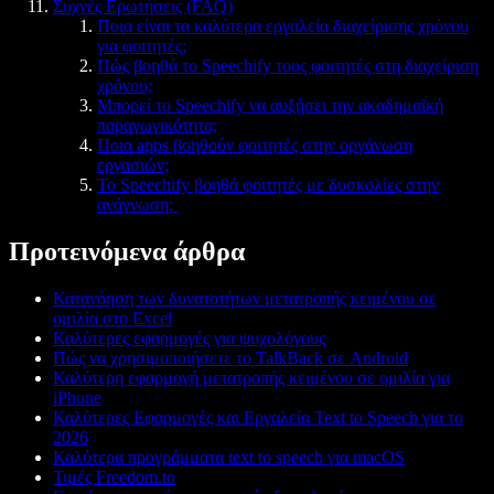
Συχνές Ερωτήσεις (FAQ)
Ποια είναι τα καλύτερα εργαλεία διαχείρισης χρόνου
για φοιτητές;
Πώς βοηθά το Speechify τους φοιτητές στη διαχείριση
χρόνου;
Μπορεί το Speechify να αυξήσει την ακαδημαϊκή
παραγωγικότητα;
Ποια apps βοηθούν φοιτητές στην οργάνωση
εργασιών;
Το Speechify βοηθά φοιτητές με δυσκολίες στην
ανάγνωση;
Προτεινόμενα άρθρα
Κατανόηση των δυνατοτήτων μετατροπής κειμένου σε
ομιλία στο Excel
Καλύτερες εφαρμογές για ψυχολόγους
Πώς να χρησιμοποιήσετε το TalkBack σε Android
Καλύτερη εφαρμογή μετατροπής κειμένου σε ομιλία για
iPhone
Καλύτερες Εφαρμογές και Εργαλεία Text to Speech για το
2026
Καλύτερα προγράμματα text to speech για macOS
Τιμές Freedom.to