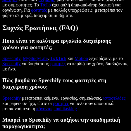
με συμφοιτητές. Το
Trello
έχει απλή drag-and-drop διεπαφή για
οργάνωση. Για
φοιτητές
με πολλές υποχρεώσεις, μετατρέπει τον
φόρτο σε μικρά, διαχειρίσιμα βήματα.
Συχνές Ερωτήσεις (FAQ)
Ποια είναι τα καλύτερα εργαλεία διαχείρισης
χρόνου για φοιτητές;
Speechify
,
MyStudyLife
,
TickTick
και
Motion
ξεχωρίζουν, με το
Speechify
να βοηθά τους
φοιτητές
να κερδίζουν χρόνο, διαβάζοντας
με ήχο.
Πώς βοηθά το Speechify τους φοιτητές στη
διαχείριση χρόνου;
Speechify
μετατρέπει κείμενα, εργασίες, σημειώσεις,
ιστοσελίδες
και papers σε ήχο, ώστε οι
φοιτητές
να μελετούν αποδοτικά
μετακινούμενοι ή
κάνοντας multitasking
.
Μπορεί το Speechify να αυξήσει την ακαδημαϊκή
παραγωγικότητα;