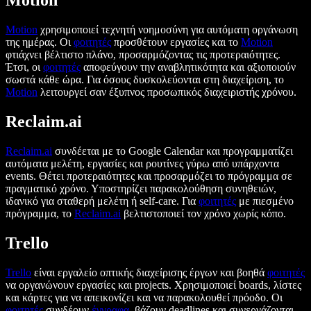
Motion
Motion
χρησιμοποιεί τεχνητή νοημοσύνη για αυτόματη οργάνωση
της ημέρας. Οι
φοιτητές
προσθέτουν εργασίες και το
Motion
φτιάχνει βέλτιστο πλάνο, προσαρμόζοντας τις προτεραιότητες.
Έτσι, οι
φοιτητές
αποφεύγουν την αναβλητικότητα και αξιοποιούν
σωστά κάθε ώρα. Για όσους δυσκολεύονται στη διαχείριση, το
Motion
λειτουργεί σαν έξυπνος προσωπικός διαχειριστής χρόνου.
Reclaim.ai
Reclaim.ai
συνδέεται με το Google Calendar και προγραμματίζει
αυτόματα μελέτη, εργασίες και ρουτίνες γύρω από υπάρχοντα
events. Θέτει προτεραιότητες και προσαρμόζει το πρόγραμμα σε
πραγματικό χρόνο. Υποστηρίζει παρακολούθηση συνηθειών,
ιδανικό για σταθερή μελέτη ή self-care. Για
φοιτητές
με πιεσμένο
πρόγραμμα, το
Reclaim.ai
βελτιστοποιεί τον χρόνο χωρίς κόπο.
Trello
Trello
είναι εργαλείο οπτικής διαχείρισης έργων και βοηθά
φοιτητές
να οργανώνουν εργασίες και projects. Χρησιμοποιεί boards, λίστες
και κάρτες για να απεικονίζει και να παρακολουθεί πρόοδο. Οι
φοιτητές
συνδέουν
έγγραφα
, βάζουν deadlines και συνεργάζονται