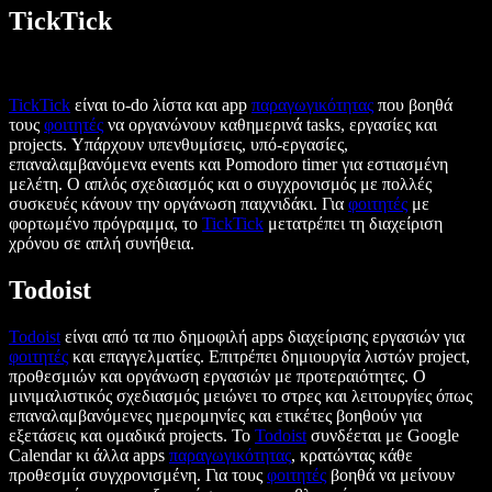
TickTick
TickTick
είναι to-do λίστα και app
παραγωγικότητας
που βοηθά
τους
φοιτητές
να οργανώνουν καθημερινά tasks, εργασίες και
projects. Υπάρχουν υπενθυμίσεις, υπό-εργασίες,
επαναλαμβανόμενα events και Pomodoro timer για εστιασμένη
μελέτη. Ο απλός σχεδιασμός και ο συγχρονισμός με πολλές
συσκευές κάνουν την οργάνωση παιχνιδάκι. Για
φοιτητές
με
φορτωμένο πρόγραμμα, το
TickTick
μετατρέπει τη διαχείριση
χρόνου σε απλή συνήθεια.
Todoist
Todoist
είναι από τα πιο δημοφιλή apps διαχείρισης εργασιών για
φοιτητές
και επαγγελματίες. Επιτρέπει δημιουργία λιστών project,
προθεσμιών και οργάνωση εργασιών με προτεραιότητες. Ο
μινιμαλιστικός σχεδιασμός μειώνει το στρες και λειτουργίες όπως
επαναλαμβανόμενες ημερομηνίες και ετικέτες βοηθούν για
εξετάσεις και ομαδικά projects. Το
Todoist
συνδέεται με Google
Calendar κι άλλα apps
παραγωγικότητας
, κρατώντας κάθε
προθεσμία συγχρονισμένη. Για τους
φοιτητές
βοηθά να μείνουν