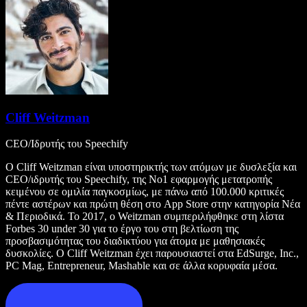
Cliff Weitzman
CEO/Ιδρυτής του Speechify
Ο Cliff Weitzman είναι υποστηρικτής των ατόμων με δυσλεξία και
CEO/ιδρυτής του Speechify, της Νο1 εφαρμογής μετατροπής
κειμένου σε ομιλία παγκοσμίως, με πάνω από 100.000 κριτικές
πέντε αστέρων και πρώτη θέση στο App Store στην κατηγορία Νέα
& Περιοδικά. Το 2017, ο Weitzman συμπεριλήφθηκε στη λίστα
Forbes 30 under 30 για το έργο του στη βελτίωση της
προσβασιμότητας του διαδικτύου για άτομα με μαθησιακές
δυσκολίες. Ο Cliff Weitzman έχει παρουσιαστεί στα EdSurge, Inc.,
PC Mag, Entrepreneur, Mashable και σε άλλα κορυφαία μέσα.