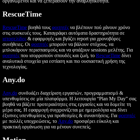
οργανωμένοι και να ξεπεράσουν την αναβλητικότητα.
RescueTime
RescueTime
βοηθά τους
φοιτητές
να βλέπουν πού χάνουν χρόνο
στις συσκευές τους. Καταγράφει αυτόματα δραστηριότητα σε
ιστοσελίδες
& εφαρμογές και βγάζει report για χρονοβόρες
συνήθειες. Οι
φοιτητές
μπορούν να βάλουν στόχους, να
μπλοκάρουν περισπασμούς και να φτιάξουν sessions μελέτης. Για
φοιτητές
που ισορροπούν σπουδές και ζωή, το
RescueTime
δίνει
αναλυτικά στοιχεία για εστίαση και πιο ουσιαστική χρήση της
τεχνολογίας.
Any.do
Any.do
συνδυάζει διαχείριση εργασιών, προγραμματισμό &
υπενθυμίσεις σε μία πλατφόρμα. Η λειτουργία “Plan My Day” σας
βοηθά να βάζετε προτεραιότητες στις εργασίες και να δομείτε τη
μέρα σας. Η εφαρμογή συγχρονίζεται με ημερολόγια και δίνει
έξυπνες υπενθυμίσεις για προθεσμίες & συναντήσεις. Για
φοιτητές
με πολλές υποχρεώσεις, το
Any.do
προσφέρει εύκολη και
πρακτική οργάνωση για να μένουν συνεπείς.