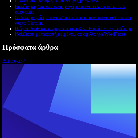
Γεννήτριες φωνής για υποστήριξη πελατών
Καλύτερες δωρεάν εφαρμογές κειμένου σε ομιλία: Τα 5
κορυφαία
Οι 5 κορυφαίες επεκτάσεις μετατροπής κειμένου σε ομιλία
για το Chrome
Πώς να διαβάζετε γρηγορότερα & να θυμάστε περισσότερα
Καλύτερη μετατροπή κειμένου σε ομιλία για WordPress
Πρόσφατα άρθρα
Δείτε όλα