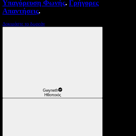
Υπαγόρευση Φωνής
.
Γρήγορες
Απαντήσεις
.
Δοκιμάστε το δωρεάν
Gwyneth
Ηθοποιός