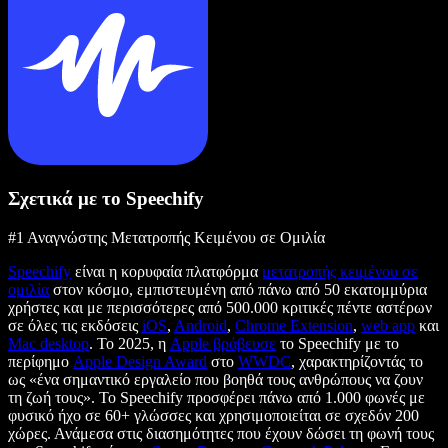
Σχετικά με το Speechify
#1 Αναγνώστης Μετατροπής Κειμένου σε Ομιλία
Speechify
είναι η κορυφαία πλατφόρμα
μετατροπής κειμένου σε
ομιλία
στον κόσμο, εμπιστευμένη από πάνω από 50 εκατομμύρια
χρήστες και με περισσότερες από 500.000 κριτικές πέντε αστέρων
σε όλες τις εκδόσεις
iOS
,
Android
,
Chrome Extension
,
web app
και
Mac desktop
. Το 2025, η
Apple βράβευσε
το Speechify με το
περίφημο
Apple Design Award
στο
WWDC
, χαρακτηρίζοντάς το
ως «ένα σημαντικό εργαλείο που βοηθά τους ανθρώπους να ζουν
τη ζωή τους». Το Speechify προσφέρει πάνω από 1.000 φωνές με
φυσικό ήχο σε 60+ γλώσσες και χρησιμοποιείται σε σχεδόν 200
χώρες. Ανάμεσα στις διασημότητες που έχουν δώσει τη φωνή τους