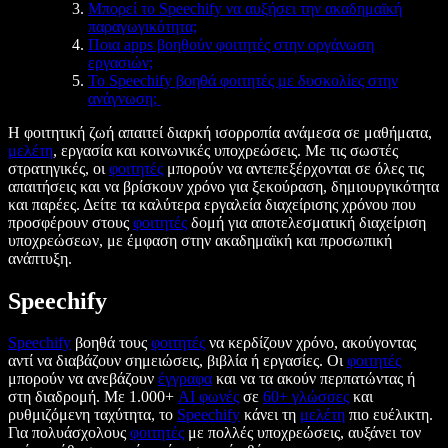
Μπορεί το Speechify να αυξήσει την ακαδημαϊκή
παραγωγικότητα;
Ποια apps βοηθούν φοιτητές στην οργάνωση
εργασιών;
Το Speechify βοηθά φοιτητές με δυσκολίες στην
ανάγνωση;
Η φοιτητική ζωή απαιτεί διαρκή ισορροπία ανάμεσα σε μαθήματα,
μελέτη
, εργασία και κοινωνικές υποχρεώσεις. Με τις σωστές
στρατηγικές, οι
φοιτητές
μπορούν να αντεπεξέρχονται σε όλες τις
απαιτήσεις και να βρίσκουν χρόνο για ξεκούραση, δημιουργικότητα
και παρέες. Δείτε τα καλύτερα εργαλεία διαχείρισης χρόνου που
προσφέρουν στους
φοιτητές
δομή για αποτελεσματική διαχείριση
υποχρεώσεων, με έμφαση στην ακαδημαϊκή και προσωπική
ανάπτυξη.
Speechify
Speechify
βοηθά τους
φοιτητές
να κερδίζουν χρόνο, ακούγοντας
αντί να διαβάζουν σημειώσεις, βιβλία ή εργασίες. Οι
φοιτητές
μπορούν να ανεβάζουν
έγγραφα
και να τα ακούν περπατώντας ή
στη διαδρομή. Με 1.000+
AI φωνές
σε
60+ γλώσσες
και
ρυθμιζόμενη ταχύτητα, το
Speechify
κάνει τη
μελέτη
πιο ευέλικτη.
Για πολυάσχολους
φοιτητές
με πολλές υποχρεώσεις, αυξάνει τον