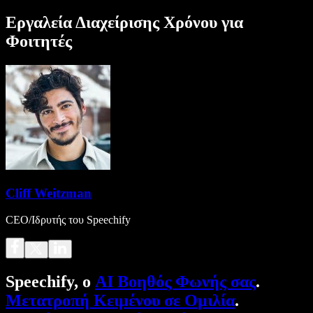
Εργαλεία Διαχείρισης Χρόνου για
Φοιτητές
Cliff Weitzman
CEO/Ιδρυτής του Speechify
Speechify, ο
AI Βοηθός Φωνής σας
.
Μετατροπή Κειμένου σε Ομιλία
.