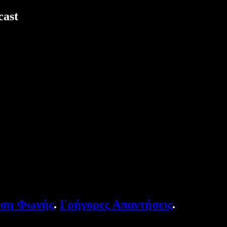
cast
υση Φωνής
.
Γρήγορες Απαντήσεις
.