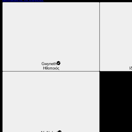
Gwyneth
Ηθοποιός
Ι