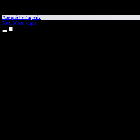
Δοκιμάστε δωρεάν
Κατεβάστε τώρα
Προϊόντα
Κείμενο σε Ομιλία
Εφαρμογές για iPhone & iPad
Εφαρμογή για Android
Επέκταση για Chrome
Επέκταση για Edge
Web εφαρμογή
Εφαρμογή για Mac
Εφαρμογή για Windows