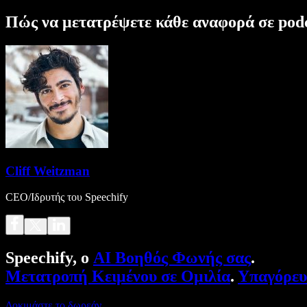
Πώς να μετατρέψετε κάθε αναφορά σε pod
Cliff Weitzman
CEO/Ιδρυτής του Speechify
Speechify, ο
AI Βοηθός Φωνής σας
.
Μετατροπή Κειμένου σε Ομιλία
.
Υπαγόρε
Δοκιμάστε το δωρεάν