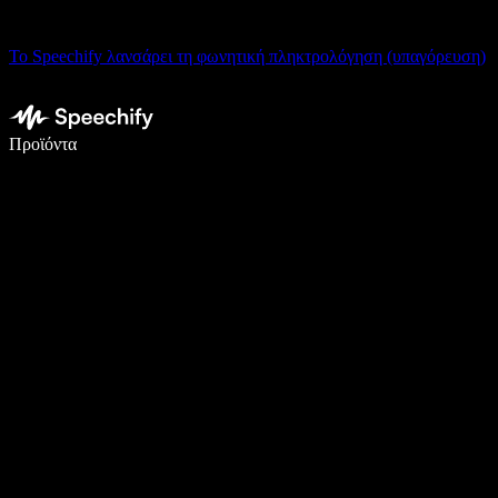
Το Speechify λανσάρει τη φωνητική πληκτρολόγηση (υπαγόρευση)
Γράψτε 5× πιο γρήγορα με φωνητική πληκτρολόγηση
Προϊόντα
Μάθετε περισσότερα