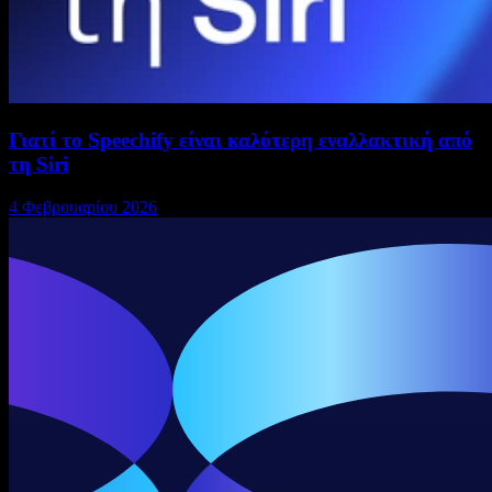
Γιατί το Speechify είναι καλύτερη εναλλακτική από
τη Siri
4 Φεβρουαρίου 2026