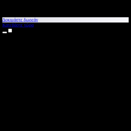
Δοκιμάστε δωρεάν
Κατεβάστε τώρα
Προϊόντα
Κείμενο σε Ομιλία
Εφαρμογές για iPhone & iPad
Εφαρμογή για Android
Επέκταση για Chrome
Επέκταση για Edge
Web εφαρμογή
Εφαρμογή για Mac
Εφαρμογή για Windows