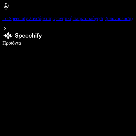
Το Speechify λανσάρει τη φωνητική πληκτρολόγηση (υπαγόρευση)
Γράψτε 5× πιο γρήγορα με φωνητική πληκτρολόγηση
Προϊόντα
Μάθετε περισσότερα