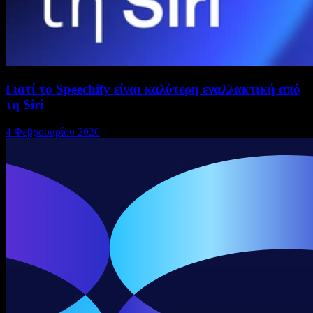
Γιατί το Speechify είναι καλύτερη εναλλακτική από
τη Siri
4 Φεβρουαρίου 2026