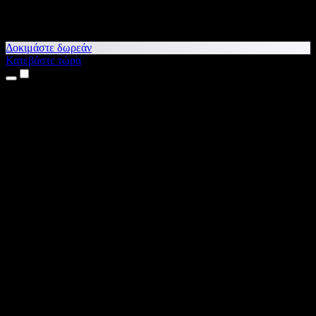
Δοκιμάστε δωρεάν
Κατεβάστε τώρα
Προϊόντα
Κείμενο σε Ομιλία
Εφαρμογές για iPhone & iPad
Εφαρμογή για Android
Επέκταση για Chrome
Επέκταση για Edge
Web εφαρμογή
Εφαρμογή για Mac
Εφαρμογή για Windows