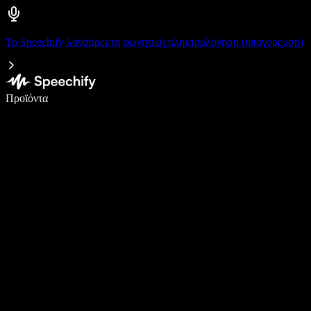
Το Speechify λανσάρει τη φωνητική πληκτρολόγηση (υπαγόρευση)
Γράψτε 5× πιο γρήγορα με φωνητική πληκτρολόγηση
Προϊόντα
Μάθετε περισσότερα