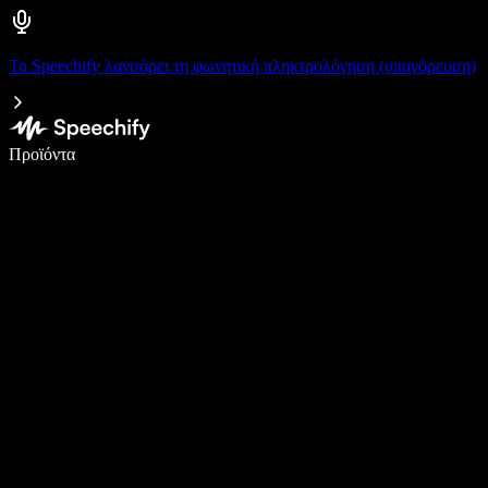
Το Speechify λανσάρει τη φωνητική πληκτρολόγηση (υπαγόρευση)
Γράψτε 5× πιο γρήγορα με φωνητική πληκτρολόγηση
Προϊόντα
Μάθετε περισσότερα