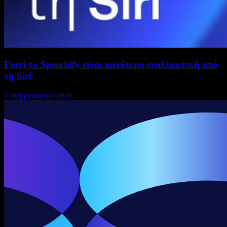
Γιατί το Speechify είναι καλύτερη εναλλακτική από
τη Siri
4 Φεβρουαρίου 2026