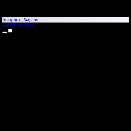
Δοκιμάστε δωρεάν
Κατεβάστε τώρα
Προϊόντα
Κείμενο σε Ομιλία
Εφαρμογές για iPhone & iPad
Εφαρμογή για Android
Επέκταση για Chrome
Επέκταση για Edge
Web εφαρμογή
Εφαρμογή για Mac
Εφαρμογή για Windows