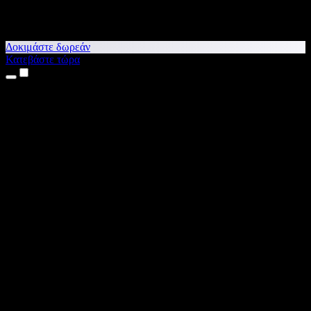
Δοκιμάστε δωρεάν
Κατεβάστε τώρα
Προϊόντα
Κείμενο σε Ομιλία
Εφαρμογές για iPhone & iPad
Εφαρμογή για Android
Επέκταση για Chrome
Επέκταση για Edge
Web εφαρμογή
Εφαρμογή για Mac
Εφαρμογή για Windows