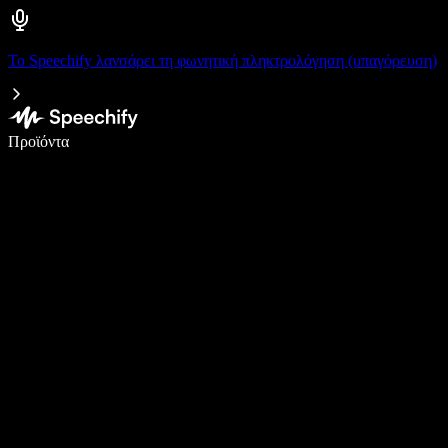
Το Speechify λανσάρει τη φωνητική πληκτρολόγηση (υπαγόρευση)
Γράψτε 5× πιο γρήγορα με φωνητική πληκτρολόγηση
Προϊόντα
Μάθετε περισσότερα