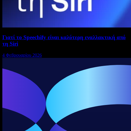
Γιατί το Speechify είναι καλύτερη εναλλακτική από
τη Siri
4 Φεβρουαρίου 2026