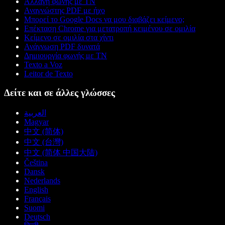
Αλλαγή φωνής με ΤΝ
Αναγνώστης PDF με ήχο
Μπορεί το Google Docs να μου διαβάζει κείμενο;
Επέκταση Chrome για μετατροπή κειμένου σε ομιλία
Κείμενο σε ομιλία στα χίντι
Ανάγνωση PDF δυνατά
Δημιουργία φωνής με ΤΝ
Texto a Voz
Leitor de Texto
Δείτε και σε άλλες γλώσσες
العربية
Magyar
中文 (简体)
中文 (台灣)
中文 (简体 中国大陆)
Čeština
Dansk
Nederlands
English
Français
Suomi
Deutsch