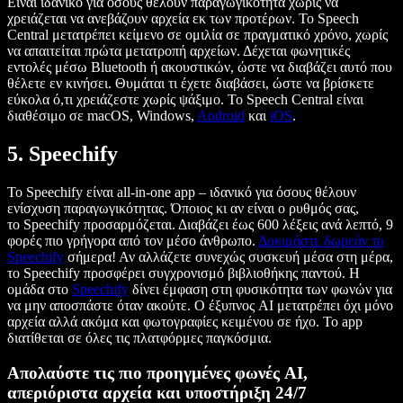
Είναι ιδανικό για όσους θέλουν παραγωγικότητα χωρίς να
χρειάζεται να ανεβάζουν αρχεία εκ των προτέρων. Το Speech
Central μετατρέπει κείμενο σε ομιλία σε πραγματικό χρόνο, χωρίς
να απαιτείται πρώτα μετατροπή αρχείων. Δέχεται φωνητικές
εντολές μέσω Bluetooth ή ακουστικών, ώστε να διαβάζει αυτό που
θέλετε εν κινήσει. Θυμάται τι έχετε διαβάσει, ώστε να βρίσκετε
εύκολα ό,τι χρειάζεστε χωρίς ψάξιμο. Το Speech Central είναι
διαθέσιμο σε macOS, Windows,
Android
και
iOS
.
5. Speechify
Το Speechify είναι all-in-one app – ιδανικό για όσους θέλουν
ενίσχυση παραγωγικότητας. Όποιος κι αν είναι ο ρυθμός σας,
το Speechify προσαρμόζεται. Διαβάζει έως 600 λέξεις ανά λεπτό, 9
φορές πιο γρήγορα από τον μέσο άνθρωπο.
Δοκιμάστε δωρεάν το
Speechify
σήμερα! Αν αλλάζετε συνεχώς συσκευή μέσα στη μέρα,
το Speechify προσφέρει συγχρονισμό βιβλιοθήκης παντού. Η
ομάδα στο
Speechify
δίνει έμφαση στη φυσικότητα των φωνών για
να μην αποσπάστε όταν ακούτε. Ο έξυπνος AI μετατρέπει όχι μόνο
αρχεία αλλά ακόμα και φωτογραφίες κειμένου σε ήχο. Το app
διατίθεται σε όλες τις πλατφόρμες παγκόσμια.
Απολαύστε τις πιο προηγμένες φωνές AI,
απεριόριστα αρχεία και υποστήριξη 24/7