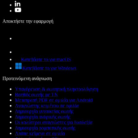
Αποκτήστε την εφαρμογή
Κατεβάστε το για macOS
Κατεβάστε το για Windows
Προτεινόμενη ανάγνωση
Υπαγόρευση & φωνητική πληκτρολόγηση
Βοηθός φωνής με ΤΝ
Μετατροπή PDF σε ομιλία για Android
Αναγνώστης κειμένου σε ομιλία
Δημιουργία γυναικείας φωνής
Δημιουργία ανδρικής φωνής
Οι καλύτεροι αναγνώστες για δυσλεξία
Δημιουργία ρομποτικής φωνής
Anime κείμενο σε ομιλία