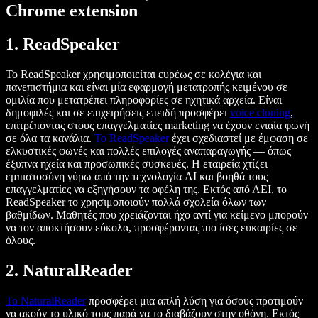
Chrome extension
1. ReadSpeaker
Το ReadSpeaker χρησιμοποιείται ευρέως σε κολέγια και
πανεπιστήμια και είναι μία εφαρμογή μετατροπής κειμένου σε
ομιλία που μετατρέπει πληροφορίες σε ηχητικά αρχεία. Είναι
δημοφιλές και σε επιχειρήσεις επειδή προσφέρει
voice cloning
,
επιτρέποντας στους επαγγελματίες marketing να έχουν ενιαία φωνή
σε όλα τα κανάλια.
Το ReadSpeaker
έχει σχεδιαστεί με έμφαση σε
ελκυστικές φωνές και πολλές επιλογές αναπαραγωγής — όπως
έξυπνα ηχεία και προσωπικές συσκευές. Η εταιρεία χτίζει
εμπιστοσύνη γύρω από την τεχνολογία AI και βοηθά τους
επαγγελματίες να εξηγήσουν τα οφέλη της. Εκτός από ΑΕΙ, το
ReadSpeaker το χρησιμοποιούν πολλά σχολεία όλων των
βαθμίδων. Μαθητές που χρειάζονται ήχο αντί για κείμενο μπορούν
να τον αποκτήσουν εύκολα, προσφέροντας πιο ίσες ευκαιρίες σε
όλους.
2. NaturalReader
Το NaturalReader
προσφέρει μια απλή λύση για όσους προτιμούν
να ακούν το υλικό τους παρά να το διαβάζουν στην οθόνη. Εκτός