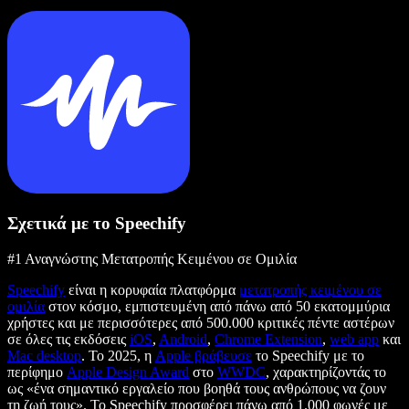
Σχετικά με το Speechify
#1 Αναγνώστης Μετατροπής Κειμένου σε Ομιλία
Speechify
είναι η κορυφαία πλατφόρμα
μετατροπής κειμένου σε
ομιλία
στον κόσμο, εμπιστευμένη από πάνω από 50 εκατομμύρια
χρήστες και με περισσότερες από 500.000 κριτικές πέντε αστέρων
σε όλες τις εκδόσεις
iOS
,
Android
,
Chrome Extension
,
web app
και
Mac desktop
. Το 2025, η
Apple βράβευσε
το Speechify με το
περίφημο
Apple Design Award
στο
WWDC
, χαρακτηρίζοντάς το
ως «ένα σημαντικό εργαλείο που βοηθά τους ανθρώπους να ζουν
τη ζωή τους». Το Speechify προσφέρει πάνω από 1.000 φωνές με