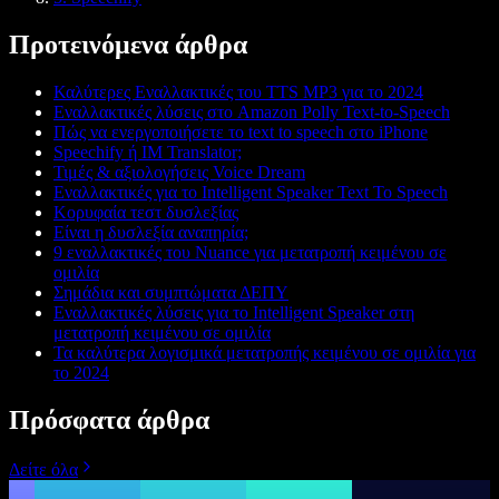
Προτεινόμενα άρθρα
Καλύτερες Εναλλακτικές του TTS MP3 για το 2024
Εναλλακτικές λύσεις στο Amazon Polly Text-to-Speech
Πώς να ενεργοποιήσετε το text to speech στο iPhone
Speechify ή IM Translator;
Τιμές & αξιολογήσεις Voice Dream
Εναλλακτικές για το Intelligent Speaker Text To Speech
Κορυφαία τεστ δυσλεξίας
Είναι η δυσλεξία αναπηρία;
9 εναλλακτικές του Nuance για μετατροπή κειμένου σε
ομιλία
Σημάδια και συμπτώματα ΔΕΠΥ
Εναλλακτικές λύσεις για το Intelligent Speaker στη
μετατροπή κειμένου σε ομιλία
Τα καλύτερα λογισμικά μετατροπής κειμένου σε ομιλία για
το 2024
Πρόσφατα άρθρα
Δείτε όλα