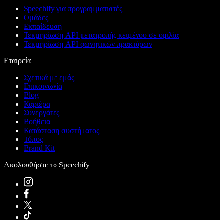
Speechify για προγραμματιστές
Ομάδες
Εκπαίδευση
Τεκμηρίωση API μετατροπής κειμένου σε ομιλία
Τεκμηρίωση API φωνητικών πρακτόρων
Εταιρεία
Σχετικά με εμάς
Επικοινωνία
Blog
Καριέρα
Συνεργάτες
Βοήθεια
Κατάσταση συστήματος
Τύπος
Brand Kit
Ακολουθήστε το Speechify