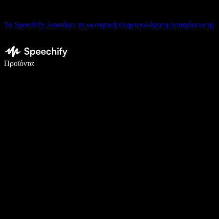
Το Speechify λανσάρει τη φωνητική πληκτρολόγηση (υπαγόρευση)
Γράψτε 5× πιο γρήγορα με φωνητική πληκτρολόγηση
Προϊόντα
Μάθετε περισσότερα