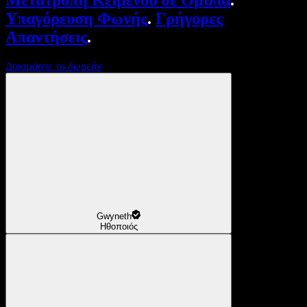
Μετατροπή Κειμένου σε Ομιλία
.
Υπαγόρευση Φωνής
.
Γρήγορες
Απαντήσεις
.
Δοκιμάστε το δωρεάν
Gwyneth
Ηθοποιός