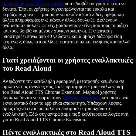
μετατροπής κειμένου σε ομιλία
που «διαβάζει» γραπτό κείμενο
δυνατά. Έτσι οι χρήστες συγκεντρώνονται πιο εύκολα και
κερδίζουν χρόνο — μπορούν να ακούν ιστοσελίδες, άρθρα και
άλλες πληροφορίες ενώ κάνουν άλλες δουλειές. Διαλέγουν
ανάμεσα σε πολλές φωνές, βρίσκοντας εκείνη που τους ταιριάζει
και τους βοηθά να μένουν συγκεντρωμένοι. Η επέκταση
υποστηρίζει πάνω από 40 γλώσσες και διαβάζει διάφορα είδη
κειμένων, όπως ιστοσελίδες, φοιτητικό υλικό, ειδήσεις και πολλά
άλλα.
Γιατί χρειάζονται οι χρήστες εναλλακτικές
του Read Aloud
Αν ψάχνετε την κατάλληλη εφαρμογή μετατροπής κειμένου σε
ομιλία για τις ανάγκες σας, ίσως προτιμήσετε μια εναλλακτική
του Read Aloud TTS Chrome Extension. Μερικοί χρήστες
δυσκολεύονται να φορτώσουν
Chrome extensions
, κάτι που είναι
εκνευριστικό όταν το app είναι απαραίτητο. Υπάρχουν λύσεις,
όμως συχνά είναι πιο απλό να δοκιμάσετε μια αξιόπιστη
εναλλακτική. Εδώ συγκεντρώσαμε τις 5 καλύτερες επιλογές αντί
για το Read Aloud TTS Chrome Extension.
Πέντε εναλλακτικές στο Read Aloud TTS