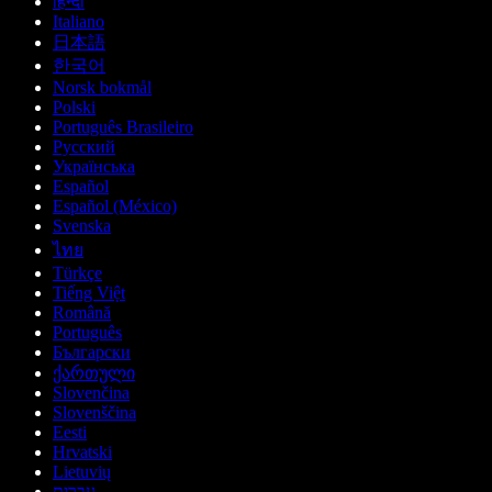
हिन्दी
Italiano
日本語
한국어
Norsk bokmål
Polski
Português Brasileiro
Русский
Українська
Español
Español (México)
Svenska
ไทย
Türkçe
Tiếng Việt
Română
Português
Български
ქართული
Slovenčina
Slovenščina
Eesti
Hrvatski
Lietuvių
עברית