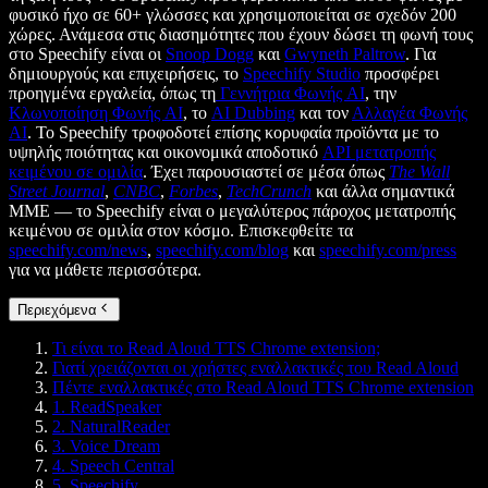
φυσικό ήχο σε 60+ γλώσσες και χρησιμοποιείται σε σχεδόν 200
χώρες. Ανάμεσα στις διασημότητες που έχουν δώσει τη φωνή τους
στο Speechify είναι οι
Snoop Dogg
και
Gwyneth Paltrow
. Για
δημιουργούς και επιχειρήσεις, το
Speechify Studio
προσφέρει
προηγμένα εργαλεία, όπως τη
Γεννήτρια Φωνής AI
, την
Κλωνοποίηση Φωνής AI
, το
AI Dubbing
και τον
Αλλαγέα Φωνής
AI
. Το Speechify τροφοδοτεί επίσης κορυφαία προϊόντα με το
υψηλής ποιότητας και οικονομικά αποδοτικό
API μετατροπής
κειμένου σε ομιλία
. Έχει παρουσιαστεί σε μέσα όπως
The Wall
Street Journal
,
CNBC
,
Forbes
,
TechCrunch
και άλλα σημαντικά
ΜΜΕ — το Speechify είναι ο μεγαλύτερος πάροχος μετατροπής
κειμένου σε ομιλία στον κόσμο. Επισκεφθείτε τα
speechify.com/news
,
speechify.com/blog
και
speechify.com/press
για να μάθετε περισσότερα.
Περιεχόμενα
Τι είναι το Read Aloud TTS Chrome extension;
Γιατί χρειάζονται οι χρήστες εναλλακτικές του Read Aloud
Πέντε εναλλακτικές στο Read Aloud TTS Chrome extension
1. ReadSpeaker
2. NaturalReader
3. Voice Dream
4. Speech Central
5. Speechify