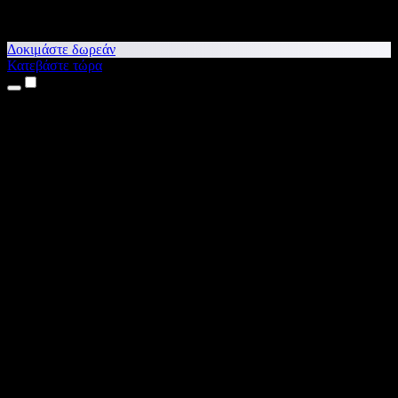
Δοκιμάστε δωρεάν
Κατεβάστε τώρα
Προϊόντα
Κείμενο σε Ομιλία
Εφαρμογές για iPhone & iPad
Εφαρμογή για Android
Επέκταση για Chrome
Επέκταση για Edge
Web εφαρμογή
Εφαρμογή για Mac
Εφαρμογή για Windows