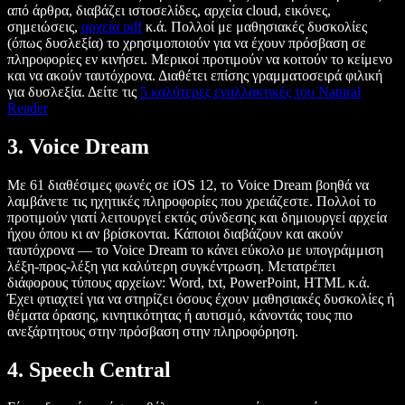
από άρθρα, διαβάζει ιστοσελίδες, αρχεία cloud, εικόνες,
σημειώσεις,
αρχεία pdf
κ.ά. Πολλοί με μαθησιακές δυσκολίες
(όπως δυσλεξία) το χρησιμοποιούν για να έχουν πρόσβαση σε
πληροφορίες εν κινήσει. Μερικοί προτιμούν να κοιτούν το κείμενο
και να ακούν ταυτόχρονα. Διαθέτει επίσης γραμματοσειρά φιλική
για δυσλεξία. Δείτε τις
5 καλύτερες εναλλακτικές του Natural
Reader
3. Voice Dream
Με 61 διαθέσιμες φωνές σε iOS 12, το Voice Dream βοηθά να
λαμβάνετε τις ηχητικές πληροφορίες που χρειάζεστε. Πολλοί το
προτιμούν γιατί λειτουργεί εκτός σύνδεσης και δημιουργεί αρχεία
ήχου όπου κι αν βρίσκονται. Κάποιοι διαβάζουν και ακούν
ταυτόχρονα — το Voice Dream το κάνει εύκολο με υπογράμμιση
λέξη-προς-λέξη για καλύτερη συγκέντρωση. Μετατρέπει
διάφορους τύπους αρχείων: Word, txt, PowerPoint, HTML κ.ά.
Έχει φτιαχτεί για να στηρίζει όσους έχουν μαθησιακές δυσκολίες ή
θέματα όρασης, κινητικότητας ή αυτισμό, κάνοντάς τους πιο
ανεξάρτητους στην πρόσβαση στην πληροφόρηση.
4. Speech Central