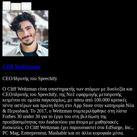
Cliff Weitzman
CEO/Ιδρυτής του Speechify
Ο Cliff Weitzman είναι υποστηρικτής των ατόμων με δυσλεξία και
CEO/ιδρυτής του Speechify, της Νο1 εφαρμογής μετατροπής
κειμένου σε ομιλία παγκοσμίως, με πάνω από 100.000 κριτικές
πέντε αστέρων και πρώτη θέση στο App Store στην κατηγορία Νέα
& Περιοδικά. Το 2017, ο Weitzman συμπεριλήφθηκε στη λίστα
Forbes 30 under 30 για το έργο του στη βελτίωση της
προσβασιμότητας του διαδικτύου για άτομα με μαθησιακές
δυσκολίες. Ο Cliff Weitzman έχει παρουσιαστεί στα EdSurge, Inc.,
PC Mag, Entrepreneur, Mashable και σε άλλα κορυφαία μέσα.