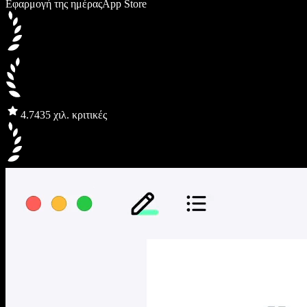
Εφαρμογή της ημέρας
App Store
4.7
435 χιλ. κριτικές