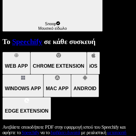
Snoop
Μουσικό είδωλο
Το
Speechify
σε κάθε συσκευή
WEB APP
CHROME EXTENSION
iOS
WINDOWS APP
MAC APP
ANDROID
EDGE EXTENSION
Ανεβάστε οποιοδήποτε PDF στην εφαρμογή ιστού του Speechify και
αφήστε το
Speechify
να το
διαβάσει δυνατά
με ρεαλιστική
μετατροπή