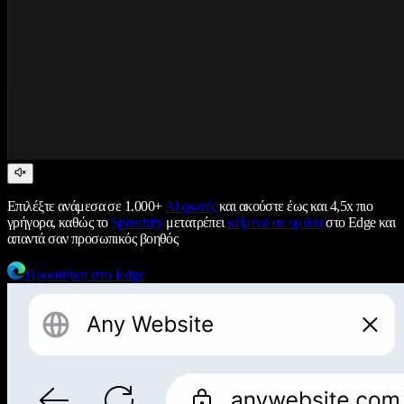
Επιλέξτε ανάμεσα σε 1.000+
AI φωνές
και ακούστε έως και 4,5x πιο
γρήγορα, καθώς το
Speechify
μετατρέπει
κείμενο σε ομιλία
στο Edge και
απαντά σαν προσωπικός βοηθός
Προσθήκη στο Edge