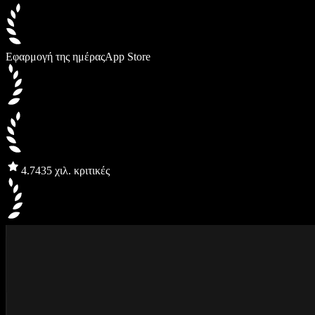
Εφαρμογή της ημέρας
App Store
4.7
435 χιλ. κριτικές