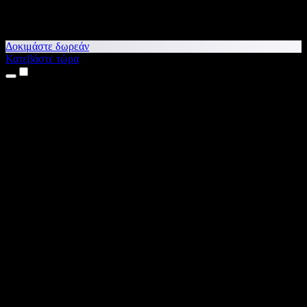
Δοκιμάστε δωρεάν
Κατεβάστε τώρα
Προϊόντα
Κείμενο σε Ομιλία
Εφαρμογές για iPhone & iPad
Εφαρμογή για Android
Επέκταση για Chrome
Επέκταση για Edge
Web εφαρμογή
Εφαρμογή για Mac
Εφαρμογή για Windows