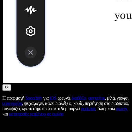
Η εφαρμογή
Speechify
για
iOS
ερευνά,
διαβάζει
,
αφηγείται
, μιλά, γράφει,
υπαγορεύει
, ψυχαγωγεί, κάνει διαλέξεις, κουίζ, περιήγηση στο διαδίκτυο,
συνοψίζει, κρατά σημειώσεις και δημιουργεί
podcasts
, όλα μέσω
φωνής
και
μετατροπής κειμένου σε ομιλία