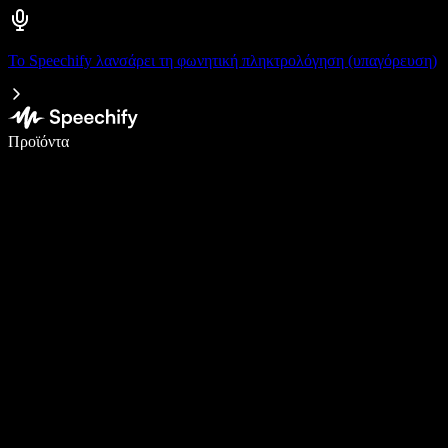
Το Speechify λανσάρει τη φωνητική πληκτρολόγηση (υπαγόρευση)
Γράψτε 5× πιο γρήγορα με φωνητική πληκτρολόγηση
Προϊόντα
Μάθετε περισσότερα