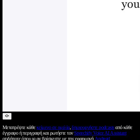
Μετατρέψτε κάθε
κείμενο σε ομιλία
,
δημιουργήστε podcasts
από κάθε
έγγραφο ή περιγραφή και ρωτήστε τον
Speechify Voice AI Assistant
οτιδήποτε όπου κι αν βρίσκεστε με την εφαρμογή
Android