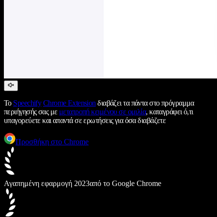
Το
Speechify
Chrome Extension
διαβάζει τα πάντα στο πρόγραμμα
περιήγησής σας με
μετατροπή κειμένου σε ομιλία
, καταγράφει ό,τι
υπαγορεύετε και απαντά σε ερωτήσεις για όσα διαβάζετε
Προσθήκη στο Chrome
Αγαπημένη εφαρμογή 2023
από το Google Chrome