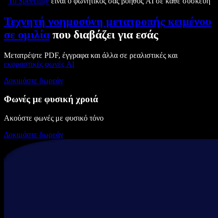
Το Speechify
είναι ο φωνητικός σας βοηθός AI σε κάθε συσκευή
Τεχνητή νοημοσύνη μετατροπής κειμένου
σε ομιλία
που διαβάζει για εσάς
Μετατρέψτε PDF, έγγραφα και άλλα σε ρεαλιστικές και
εκφραστικές
φωνές AI
Δοκιμάστε δωρεάν
Φωνές με φυσική χροιά
Ακούστε φωνές με φυσικό τόνο
Δοκιμάστε δωρεάν