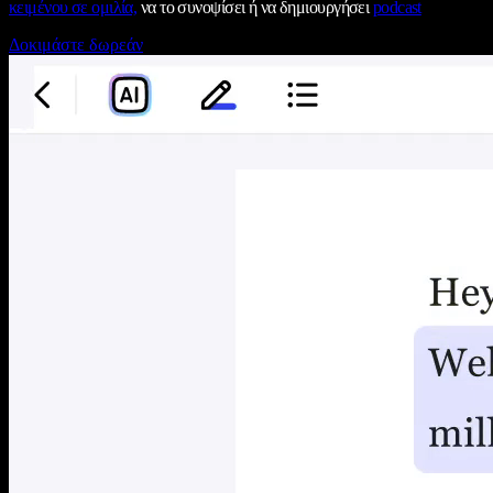
κειμένου σε ομιλία,
να το συνοψίσει ή να δημιουργήσει
podcast
Δοκιμάστε δωρεάν