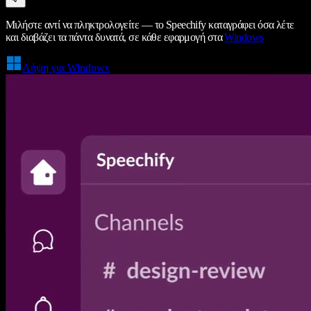
Μιλήστε αντί να πληκτρολογείτε — το Speechify καταγράφει όσα λέτε
και διαβάζει τα πάντα δυνατά, σε κάθε εφαρμογή στα
Windows
Λήψη για Windows