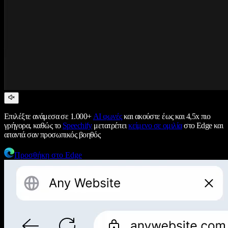
Επιλέξτε ανάμεσα σε 1.000+
AI φωνές
και ακούστε έως και 4,5x πιο
γρήγορα, καθώς το
Speechify
μετατρέπει
κείμενο σε ομιλία
στο Edge και
απαντά σαν προσωπικός βοηθός
Προσθήκη στο Edge