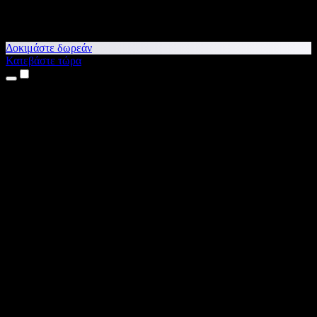
Δοκιμάστε δωρεάν
Κατεβάστε τώρα
Προϊόντα
Κείμενο σε Ομιλία
Εφαρμογές για iPhone & iPad
Εφαρμογή για Android
Επέκταση για Chrome
Επέκταση για Edge
Web εφαρμογή
Εφαρμογή για Mac
Εφαρμογή για Windows