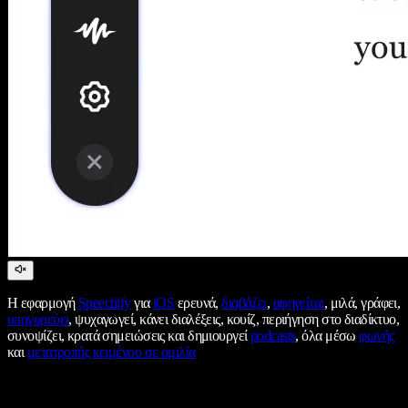
Η εφαρμογή
Speechify
για
iOS
ερευνά,
διαβάζει
,
αφηγείται
, μιλά, γράφει,
υπαγορεύει
, ψυχαγωγεί, κάνει διαλέξεις, κουίζ, περιήγηση στο διαδίκτυο,
συνοψίζει, κρατά σημειώσεις και δημιουργεί
podcasts
, όλα μέσω
φωνής
και
μετατροπής κειμένου σε ομιλία