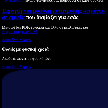
Το Speechify
είναι ο φωνητικός σας βοηθός AI σε κάθε συσκευή
Τεχνητή νοημοσύνη μετατροπής κειμένου
σε ομιλία
που διαβάζει για εσάς
Μετατρέψτε PDF, έγγραφα και άλλα σε ρεαλιστικές και
εκφραστικές
φωνές AI
Δοκιμάστε δωρεάν
Φωνές με φυσική χροιά
Ακούστε φωνές με φυσικό τόνο
Δοκιμάστε δωρεάν