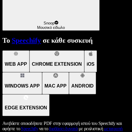
Snoop
Μουσικό είδωλο
Το
Speechify
σε κάθε συσκευή
WEB APP
CHROME EXTENSION
iOS
WINDOWS APP
MAC APP
ANDROID
EDGE EXTENSION
Ανεβάστε οποιοδήποτε PDF στην εφαρμογή ιστού του Speechify και
αφήστε το
Speechify
να το
διαβάσει δυνατά
με ρεαλιστική
μετατροπή