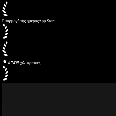
Εφαρμογή της ημέρας
App Store
4.7
435 χιλ. κριτικές