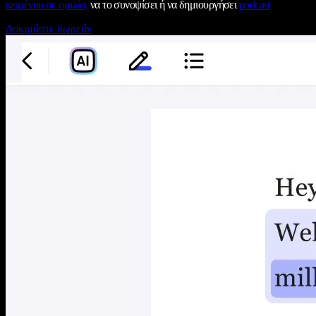
κειμένου σε ομιλία,
να το συνοψίσει ή να δημιουργήσει
podcast
Δοκιμάστε δωρεάν