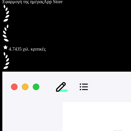
Εφαρμογή της ημέρας
App Store
4.7
435 χιλ. κριτικές