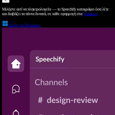
Μιλήστε αντί να πληκτρολογείτε — το Speechify καταγράφει όσα λέτε
και διαβάζει τα πάντα δυνατά, σε κάθε εφαρμογή στα
Windows
Λήψη για Windows