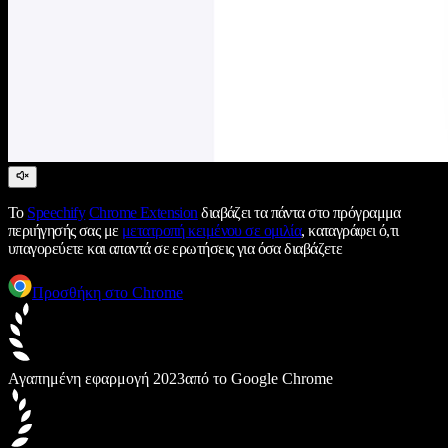
Το
Speechify
Chrome Extension
διαβάζει τα πάντα στο πρόγραμμα
περιήγησής σας με
μετατροπή κειμένου σε ομιλία
, καταγράφει ό,τι
υπαγορεύετε και απαντά σε ερωτήσεις για όσα διαβάζετε
Προσθήκη στο Chrome
Αγαπημένη εφαρμογή 2023
από το Google Chrome