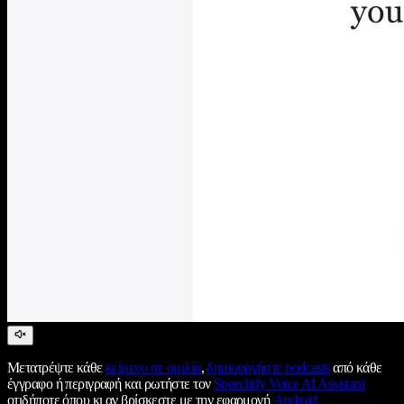
Μετατρέψτε κάθε
κείμενο σε ομιλία
,
δημιουργήστε podcasts
από κάθε
έγγραφο ή περιγραφή και ρωτήστε τον
Speechify Voice AI Assistant
οτιδήποτε όπου κι αν βρίσκεστε με την εφαρμογή
Android