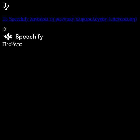
Το Speechify λανσάρει τη φωνητική πληκτρολόγηση (υπαγόρευση)
Γράψτε 5× πιο γρήγορα με φωνητική πληκτρολόγηση
Προϊόντα
Μάθετε περισσότερα