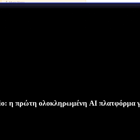
dio: η πρώτη ολοκληρωμένη AI πλατφόρμα γ