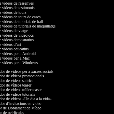
de vídeos de ressenyes
e vídeos de testimonis
e vídeos de tours
e vídeos de tours de cases
e vídeos de tutorials de ball
e vídeos de tutorials de maquillatge
de vídeos de viatge
de vídeos de videojocs
de vídeos demostratius
e vídeos d’art
de vídeos educatius
de vídeos per a Android
de vídeos per a Mac
de vídeos per a Windows
or de vídeos per a xarxes socials
or de vídeos promocionals
or de vídeos satírics
or de vídeos teaser
r de vídeos tràiler teaser
or de vídeos tutorials
or de vídeos «Un dia a la vida»
or d’invitacions en vídeo
r de Doblament de Vídeo
 de pel·lícules