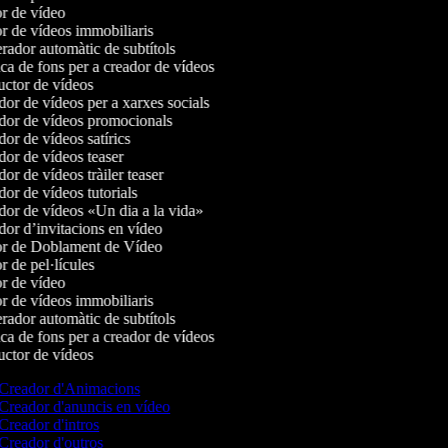
r de vídeo
r de vídeos immobiliaris
ador automàtic de subtítols
a de fons per a creador de vídeos
ctor de vídeos
or de vídeos per a xarxes socials
or de vídeos promocionals
or de vídeos satírics
or de vídeos teaser
r de vídeos tràiler teaser
or de vídeos tutorials
or de vídeos «Un dia a la vida»
or d’invitacions en vídeo
r de Doblament de Vídeo
 de pel·lícules
r de vídeo
r de vídeos immobiliaris
ador automàtic de subtítols
a de fons per a creador de vídeos
ctor de vídeos
Creador d'Animacions
Creador d'anuncis en vídeo
Creador d'intros
Creador d'outros