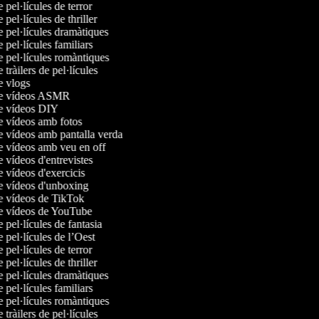
e pel·lícules de terror
e pel·lícules de thriller
e pel·lícules dramàtiques
e pel·lícules familiars
e pel·lícules romàntiques
e tràilers de pel·lícules
de vlogs
 de vídeos ASMR
de vídeos DIY
de vídeos amb fotos
de vídeos amb pantalla verda
de vídeos amb veu en off
e vídeos d'entrevistes
e vídeos d'exercicis
de vídeos d'unboxing
de vídeos de TikTok
de vídeos de YouTube
e pel·lícules de fantasia
e pel·lícules de l’Oest
e pel·lícules de terror
e pel·lícules de thriller
e pel·lícules dramàtiques
e pel·lícules familiars
e pel·lícules romàntiques
e tràilers de pel·lícules