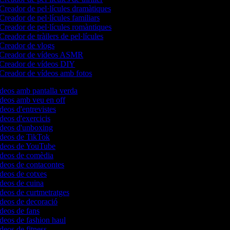
Creador de pel·lícules dramàtiques
Creador de pel·lícules familiars
Creador de pel·lícules romàntiques
Creador de tràilers de pel·lícules
Creador de vlogs
Creador de vídeos ASMR
Creador de vídeos DIY
Creador de vídeos amb fotos
ídeos amb pantalla verda
ídeos amb veu en off
ídeos d'entrevistes
ídeos d'exercicis
ídeos d'unboxing
vídeos de TikTok
vídeos de YouTube
vídeos de comèdia
ídeos de contacontes
ídeos de cotxes
ídeos de cuina
ídeos de curtmetratges
ídeos de decoració
ídeos de fans
ídeos de fashion haul
ídeos de fitness