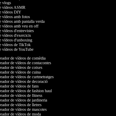
de vlogs
 de vídeos ASMR
de vídeos DIY
de vídeos amb fotos
de vídeos amb pantalla verda
de vídeos amb veu en off
e vídeos d'entrevistes
e vídeos d'exercicis
de vídeos d'unboxing
de vídeos de TikTok
de vídeos de YouTube
eador de vídeos de comèdia
eador de vídeos de contacontes
eador de vídeos de cotxes
eador de vídeos de cuina
eador de vídeos de curtmetratges
eador de vídeos de decoració
eador de vídeos de fans
eador de vídeos de fashion haul
ador de vídeos de fitness
ador de vídeos de jardineria
ador de vídeos de lletres
eador de vídeos de mascotes
eador de vídeos de moda