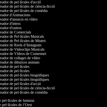
ador de pel·lícules d'acció
ador de pel·lícules de ciència-ficció
eador de pel·lícules de comèdia
eador d'Animacions
eador d'anuncis en vídeo
ador d'intros
eador d'outros
eador de Comercials
eador de Pel·lícules Musicals
ador de Pel·lícules de Misteri
eador de Reels d’Instagram
eador de Videoclips Musicals
eador de Vídeos de Comentari
eador de collages de vídeo
eador de dibuixos animats
ador de pel·lícules
ador de pel·lícules
ador de pel·lícules biogràfiques
ador de pel·lícules biogràfiques
ador de pel·lícules d'acció
ador de pel·lícules de ciència-ficció
eador de pel·lícules de comèdia
e pel·lícules de fantasia
e pel·lícules de l’Oest