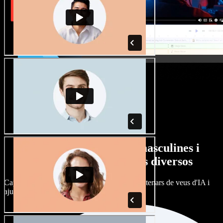
Gran varietat de veus masculines i
femenines amb accents diversos
Cap projecte ha de sonar igual. Tria entre centenars de veus d'IA i
ajusta'n l’accent.