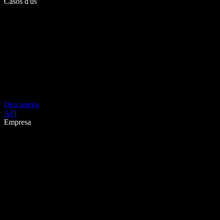
Casos d'ús
Descarrega
API
Empresa