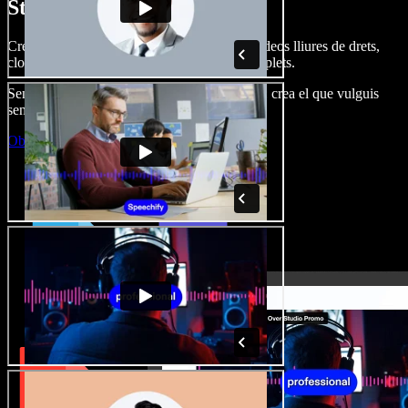
Studio.
Crea dobl. de veu, afegeix imatges, àudio, vídeos lliures de drets,
clona veus i munta projectes multimèdia complets.
Sense corba d’aprenentatge, tot al navegador: crea el que vulguis
sense els límits de sempre.
Obre l'Studio