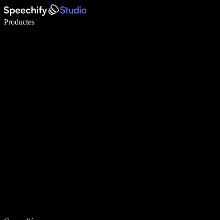
Escriu 5× més ràpid amb la veu
Productes
Més informació