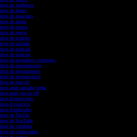
ídeos de jardineria
deos de lletres
ídeos de mascotes
vídeos de moda
ídeos de natura
ídeos de neteja
ídeos de notícies
ídeos de paròdia
ídeos de podcast
ídeos de podcast
ídeos de preguntes i respostes
ídeos de presentacions
ídeos de pressupostos
ídeos de pronunciació
ídeos de reacció
ídeos amb pantalla verda
ídeos amb veu en off
ídeos d'entrevistes
ídeos d'exercicis
ídeos d'unboxing
vídeos de TikTok
vídeos de YouTube
vídeos de comèdia
ídeos de contacontes