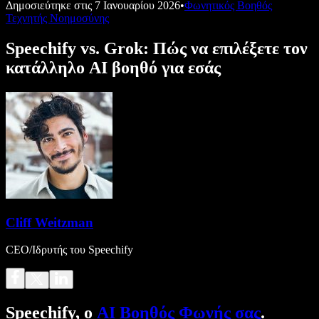
Δημοσιεύτηκε στις
7 Ιανουαρίου 2026
•
Φωνητικός Βοηθός
Τεχνητής Νοημοσύνης
Speechify vs. Grok: Πώς να επιλέξετε τον
κατάλληλο AI βοηθό για εσάς
Cliff Weitzman
CEO/Ιδρυτής του Speechify
Speechify, ο
AI Βοηθός Φωνής σας
.