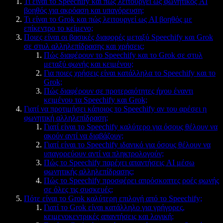
Τι είναι το Speechify και πώς λειτουργεί ως φωνητικός AI
βοηθός για ακρόαση και υπαγόρευση;
Τι είναι το Grok και πώς λειτουργεί ως AI βοηθός με
επίκεντρο το κείμενο;
Ποιες είναι οι βασικές διαφορές μεταξύ Speechify και Grok
σε στυλ αλληλεπίδρασης και χρήσεις;
Πώς διαφέρουν το Speechify και το Grok σε στυλ
μεταξύ φωνής και κειμένου;
Για ποιες χρήσεις είναι κατάλληλα το Speechify και το
Grok;
Πώς διαφέρουν σε προτεραιότητες ήχου έναντι
κειμένου τα Speechify και Grok;
Γιατί να προτιμήσει κάποιος το Speechify αν του αρέσει η
φωνητική αλληλεπίδραση;
Γιατί είναι το Speechify καλύτερο για όσους θέλουν να
ακούν αντί να διαβάζουν;
Γιατί είναι το Speechify ιδανικό για όσους θέλουν να
υπαγορεύουν αντί να πληκτρολογούν;
Πώς το Speechify παρέχει απαντήσεις AI μέσω
φωνητικής αλληλεπίδρασης;
Πώς το Speechify προσφέρει απρόσκοπτες ροές φωνής
σε όλες τις συσκευές;
Πότε είναι το Grok καλύτερη επιλογή από το Speechify;
Γιατί το Grok είναι κατάλληλο για γρήγορες,
κειμενοκεντρικές απαντήσεις και λογική;