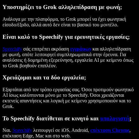
Υποστηρίζει το Grok αλληλεπίδραση με φωνή;
Ανάλογα με την πλατφόρμα, το Grok μπορεί να έχει φωνητική
είσοδο/έξοδο, αλλά αυτό δεν είναι το βασικό του μοντέλο.
Είναι καλό το Speechify για ερευνητικές εργασίες;
Speechify
σάς επιτρέπει ακρόαση
εγγράφων
και αλληλεπίδραση
με φωνή, οπότε λειτουργεί συμπληρωματικά στην έρευνα. Για
αναλύσεις ή δομημένη εξερεύνηση, εργαλεία AI με κείμενο όπως
το Grok βοηθούν επιπλέον.
Χρειάζομαι και τα δύο εργαλεία;
Εξαρτάται από τον τρόπο εργασίας σας. Όσοι προτιμούν φωνητικό
AI ίσως καλύπτονται μόνο με το Speechify. Όσοι χρειάζονται
εκτενείς απαντήσεις και λογική με κείμενο χρησιμοποιούν και το
Grok.
Το Speechify διατίθεται σε κινητό και
υπολογιστή
;
Ναι.
Speechify
λειτουργεί σε iOS, Android,
επέκταση Chrome
,
επέκταση Edge, Mac και στο web.