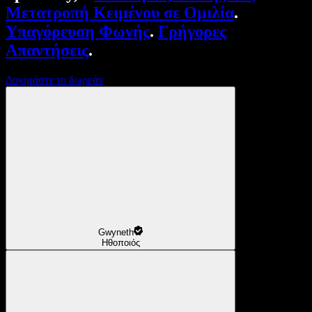
Μετατροπή Κειμένου σε Ομιλία
.
Υπαγόρευση Φωνής
.
Γρήγορες
Απαντήσεις
.
Δοκιμάστε το δωρεάν
Gwyneth
Ηθοποιός