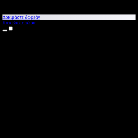
Δοκιμάστε δωρεάν
Κατεβάστε τώρα
Προϊόντα
Κείμενο σε Ομιλία
Εφαρμογές για iPhone & iPad
Εφαρμογή για Android
Επέκταση για Chrome
Επέκταση για Edge
Web εφαρμογή
Εφαρμογή για Mac
Εφαρμογή για Windows