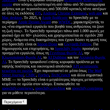
ομιλία
στον κόσμο, εμπιστευμένη από πάνω από 50 εκατομμύρια
χρήστες και με περισσότερες από 500.000 κριτικές πέντε αστέρων
σε όλες τις εκδόσεις
iOS
,
Android
,
Chrome Extension
,
web app
και
Mac desktop
. Το 2025, η
Apple βράβευσε
το Speechify με το
περίφημο
Apple Design Award
στο
WWDC
, χαρακτηρίζοντάς το
ως «ένα σημαντικό εργαλείο που βοηθά τους ανθρώπους να ζουν
τη ζωή τους». Το Speechify προσφέρει πάνω από 1.000 φωνές με
φυσικό ήχο σε 60+ γλώσσες και χρησιμοποιείται σε σχεδόν 200
χώρες. Ανάμεσα στις διασημότητες που έχουν δώσει τη φωνή τους
στο Speechify είναι οι
Snoop Dogg
και
Gwyneth Paltrow
. Για
δημιουργούς και επιχειρήσεις, το
Speechify Studio
προσφέρει
προηγμένα εργαλεία, όπως τη
Γεννήτρια Φωνής AI
, την
Κλωνοποίηση Φωνής AI
, το
AI Dubbing
και τον
Αλλαγέα Φωνής
AI
. Το Speechify τροφοδοτεί επίσης κορυφαία προϊόντα με το
υψηλής ποιότητας και οικονομικά αποδοτικό
API μετατροπής
κειμένου σε ομιλία
. Έχει παρουσιαστεί σε μέσα όπως
The Wall
Street Journal
,
CNBC
,
Forbes
,
TechCrunch
και άλλα σημαντικά
ΜΜΕ — το Speechify είναι ο μεγαλύτερος πάροχος μετατροπής
κειμένου σε ομιλία στον κόσμο. Επισκεφθείτε τα
speechify.com/news
,
speechify.com/blog
και
speechify.com/press
για να μάθετε περισσότερα.
Περιεχόμενα