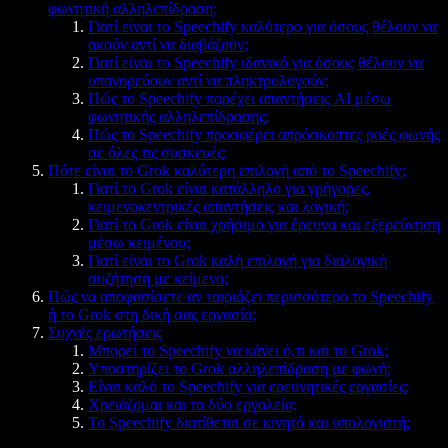
φωνητική αλληλεπίδραση;
Γιατί είναι το Speechify καλύτερο για όσους θέλουν να
ακούν αντί να διαβάζουν;
Γιατί είναι το Speechify ιδανικό για όσους θέλουν να
υπαγορεύουν αντί να πληκτρολογούν;
Πώς το Speechify παρέχει απαντήσεις AI μέσω
φωνητικής αλληλεπίδρασης;
Πώς το Speechify προσφέρει απρόσκοπτες ροές φωνής
σε όλες τις συσκευές;
Πότε είναι το Grok καλύτερη επιλογή από το Speechify;
Γιατί το Grok είναι κατάλληλο για γρήγορες,
κειμενοκεντρικές απαντήσεις και λογική;
Γιατί το Grok είναι χρήσιμο για έρευνα και εξερεύνηση
μέσω κειμένου;
Γιατί είναι το Grok καλή επιλογή για διαλογική
συζήτηση με κείμενο;
Πώς να αποφασίσετε αν ταιριάζει περισσότερο το Speechify
ή το Grok στη δική σας εργασία;
Συχνές ερωτήσεις
Μπορεί το Speechify να κάνει ό,τι και το Grok;
Υποστηρίζει το Grok αλληλεπίδραση με φωνή;
Είναι καλό το Speechify για ερευνητικές εργασίες;
Χρειάζομαι και τα δύο εργαλεία;
Το Speechify διατίθεται σε κινητό και υπολογιστή;