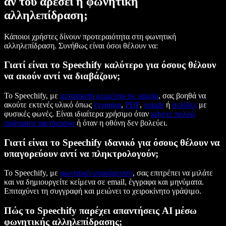
αν του αρέσει η φωνητική
αλληλεπίδραση;
Κάποιοι χρήστες δίνουν προτεραιότητα στη φωνητική
αλληλεπίδραση. Συνήθως είναι όσοι θέλουν να:
Γιατί είναι το Speechify καλύτερο για όσους θέλουν
να ακούν αντί να διαβάζουν;
Το Speechify, με
μετατροπή κειμένου σε ομιλία
, σας βοηθά να
ακούτε εκτενές υλικό όπως
έγγραφα
,
PDF
,
emails
ή
σελίδες
με
φυσικές φωνές. Είναι ιδιαίτερα χρήσιμο όταν
κάνετε πολλά
πράγματα ταυτόχρονα
ή όταν η οθόνη δεν βολεύει.
Γιατί είναι το Speechify ιδανικό για όσους θέλουν να
υπαγορεύουν αντί να πληκτρολογούν;
Το Speechify, με
φωνητική υπαγόρευση
, σας επιτρέπει να μιλάτε
και να δημιουργείτε κείμενα σε email, έγγραφα και μηνύματα.
Επιταχύνει τη συγγραφή και μειώνει το χειροκίνητο γράψιμο.
Πώς το Speechify παρέχει απαντήσεις AI μέσω
φωνητικής αλληλεπίδρασης;