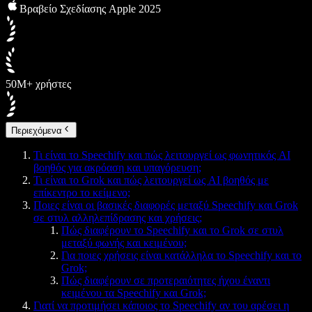
Βραβείο Σχεδίασης Apple 2025
50M+ χρήστες
Περιεχόμενα
Τι είναι το Speechify και πώς λειτουργεί ως φωνητικός AI
βοηθός για ακρόαση και υπαγόρευση;
Τι είναι το Grok και πώς λειτουργεί ως AI βοηθός με
επίκεντρο το κείμενο;
Ποιες είναι οι βασικές διαφορές μεταξύ Speechify και Grok
σε στυλ αλληλεπίδρασης και χρήσεις;
Πώς διαφέρουν το Speechify και το Grok σε στυλ
μεταξύ φωνής και κειμένου;
Για ποιες χρήσεις είναι κατάλληλα το Speechify και το
Grok;
Πώς διαφέρουν σε προτεραιότητες ήχου έναντι
κειμένου τα Speechify και Grok;
Γιατί να προτιμήσει κάποιος το Speechify αν του αρέσει η