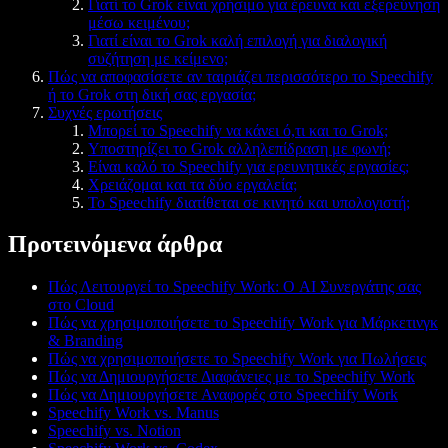
Γιατί το Grok είναι χρήσιμο για έρευνα και εξερεύνηση
μέσω κειμένου;
Γιατί είναι το Grok καλή επιλογή για διαλογική
συζήτηση με κείμενο;
Πώς να αποφασίσετε αν ταιριάζει περισσότερο το Speechify
ή το Grok στη δική σας εργασία;
Συχνές ερωτήσεις
Μπορεί το Speechify να κάνει ό,τι και το Grok;
Υποστηρίζει το Grok αλληλεπίδραση με φωνή;
Είναι καλό το Speechify για ερευνητικές εργασίες;
Χρειάζομαι και τα δύο εργαλεία;
Το Speechify διατίθεται σε κινητό και υπολογιστή;
Προτεινόμενα άρθρα
Πώς Λειτουργεί το Speechify Work: Ο AI Συνεργάτης σας
στο Cloud
Πώς να χρησιμοποιήσετε το Speechify Work για Μάρκετινγκ
& Branding
Πώς να χρησιμοποιήσετε το Speechify Work για Πωλήσεις
Πώς να Δημιουργήσετε Διαφάνειες με το Speechify Work
Πώς να Δημιουργήσετε Αναφορές στο Speechify Work
Speechify Work vs. Manus
Speechify vs. Notion