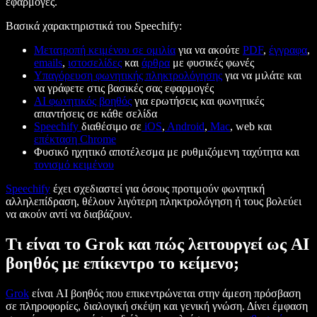
εφαρμογές.
Βασικά χαρακτηριστικά του Speechify:
Μετατροπή κειμένου σε ομιλία
για να ακούτε
PDF
,
έγγραφα
,
emails
,
ιστοσελίδες
και
άρθρα
με φυσικές φωνές
Υπαγόρευση φωνητικής πληκτρολόγησης
για να μιλάτε και
να γράφετε στις βασικές σας εφαρμογές
AI φωνητικός βοηθός
για ερωτήσεις και φωνητικές
απαντήσεις σε κάθε σελίδα
Speechify
διαθέσιμο σε
iOS
,
Android
,
Mac
, web και
επέκταση Chrome
Φυσικό ηχητικό αποτέλεσμα με ρυθμιζόμενη ταχύτητα και
τονισμό κειμένου
Speechify
έχει σχεδιαστεί για όσους προτιμούν φωνητική
αλληλεπίδραση, θέλουν λιγότερη πληκτρολόγηση ή τους βολεύει
να ακούν αντί να διαβάζουν.
Τι είναι το Grok και πώς λειτουργεί ως AI
βοηθός με επίκεντρο το κείμενο;
Grok
είναι AI βοηθός που επικεντρώνεται στην άμεση πρόσβαση
σε πληροφορίες, διαλογική σκέψη και γενική γνώση. Δίνει έμφαση