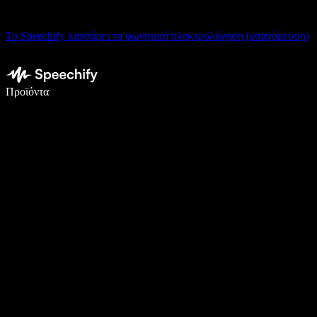
Το Speechify λανσάρει τη φωνητική πληκτρολόγηση (υπαγόρευση)
Γράψτε 5× πιο γρήγορα με φωνητική πληκτρολόγηση
Προϊόντα
Μάθετε περισσότερα