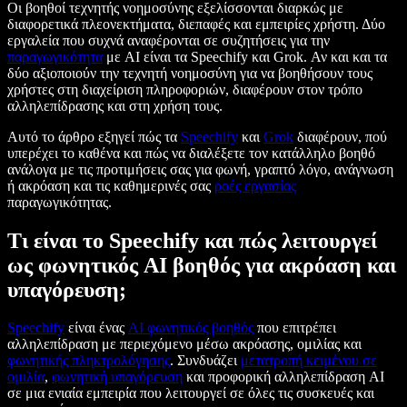
Οι βοηθοί τεχνητής νοημοσύνης εξελίσσονται διαρκώς με
διαφορετικά πλεονεκτήματα, διεπαφές και εμπειρίες χρήστη. Δύο
εργαλεία που συχνά αναφέρονται σε συζητήσεις για την
παραγωγικότητα
με AI είναι τα Speechify και Grok. Αν και και τα
δύο αξιοποιούν την τεχνητή νοημοσύνη για να βοηθήσουν τους
χρήστες στη διαχείριση πληροφοριών, διαφέρουν στον τρόπο
αλληλεπίδρασης και στη χρήση τους.
Αυτό το άρθρο εξηγεί πώς τα
Speechify
και
Grok
διαφέρουν, πού
υπερέχει το καθένα και πώς να διαλέξετε τον κατάλληλο βοηθό
ανάλογα με τις προτιμήσεις σας για φωνή, γραπτό λόγο, ανάγνωση
ή ακρόαση και τις καθημερινές σας
ροές εργασίας
παραγωγικότητας.
Τι είναι το Speechify και πώς λειτουργεί
ως φωνητικός AI βοηθός για ακρόαση και
υπαγόρευση;
Speechify
είναι ένας
AI φωνητικός βοηθός
που επιτρέπει
αλληλεπίδραση με περιεχόμενο μέσω ακρόασης, ομιλίας και
φωνητικής πληκτρολόγησης
. Συνδυάζει
μετατροπή κειμένου σε
ομιλία
,
φωνητική υπαγόρευση
και προφορική αλληλεπίδραση AI
σε μια ενιαία εμπειρία που λειτουργεί σε όλες τις συσκευές και