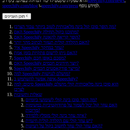
,
speechify.com/news
היא ספקית טקסט לדיבור הגדולה בעולם. בקרו ב-
למידע נוסף.
speechify.com/press
ו-
speechify.com/blog
תוכן העניינים
מה הופך סוכן קול בינה מלאכותית לטוב ביותר עבור הצרכן?
האם Speechify מתוכנן כקול-תחילה?
האם Speechify הופך קריאה להאזנה?
האם הקלדה קולית תעזור לכתוב מהר יותר?
איך Speechify עוזר במחקר?
האם ניתן לרשום פתקיות בזמן אמת?
Speechify מסכם באופן חכם?
האם Speechify יוצר חידונים חכמים?
Speechify מייצר פודקאסטים חכמים?
למה Speechify מושלם לנגישות?
איפה אפשר להשתמש ב-Speechify?
סיכום: למה Speechify הוא סוכן בינה מלאכותית קולי מושלם
לצרכן
שאלות ותשובות
מה הופך סוכן בינה קולי לשימושי ביומיום?
האם עוזר קול יכול לשמור על פרודוקטיביות במשימות
מרובות?
איזה עוזר בינה קולי מומלץ ללמידה?
יש עוזר קולי עם הקלדה קולית חינמית?
האם עוזר קולי עוזר לחשוב בקול על רעיונות?