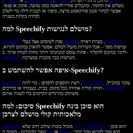
קוליים
מתוכן כתוב - הערות,
מאמרים
,
אתרי אינטרנט
, או
מסמכים
.
מעלים את החומר, ומקבלים אודיו להאזנה בזמן נסיעה, אימון או פנאי.
אפשר לבחור סגנון פודקאסט מרצה, סיפור או תכנית לילה כדי לשלב
למידה בקלות בשגרה.
למה Speechify מושלם לנגישות?
דיסלקציה
, בעיות ראייה
,
ADHD
נפוץ לשימוש אצל בעלי
Speechify
ועייפות מסך – אבל השירות מועיל לכולם: אפשר להאזין במקום לקרוא,
לדבר במקום להקליד - פחות עומס קוגניטיבי ויותר נוחות לטווח ארוך. ב-
הנגישות כבר מובנית במערכת.
Speechify
איפה אפשר להשתמש ב-Speechify?
עובד במובייל,
שולחן עבודה
, רשת ותוספים לדפדפן - כדי לתת
Speechify
Speechify
חוויה קולית אחידה בכל מקום. בבית, בעבודה או בדרכים -
משתלב בהרגלים הקיימים בלי לשנות אותם.
סיכום: למה Speechify הוא סוכן בינה
מלאכותית קולי מושלם לצרכן
הוא סוכן
בינה מלאכותית קולי
מוביל בזכות שילוב רחב שלא
Speechify
. הוא עוזר לקרוא מהר יותר,
Alexa
או
Siri
נעצר בפקודות - בשונה מ