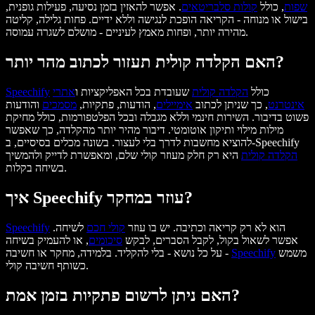
שפות
, כולל
קולות סלבריטאים
. אפשר להאזין בזמן נסיעה, פעילות גופנית,
בישול או מנוחה - הקריאה הופכת לנגישה וללא ידיים. פחות גלילה, קליטה
מהירה יותר, ופחות מאמץ לעיניים - מושלם לשגרה עמוסה.
האם הקלדה קולית תעזור לכתוב מהר יותר?
כולל
הקלדה קולית
שעובדת בכל האפליקציות ו
אתרי
Speechify
אינטרנט
, כך שניתן לכתוב
אימיילים
, הודעות, פתקיות,
מסמכים
והודעות
פשוט בדיבור. השירות חינמי וללא מגבלה ובכל הפלטפורמות, כולל מחיקת
מילות מילוי ותיקון אוטומטי. דיבור מהיר יותר מהקלדה, כך שאפשר
להוציא מחשבות לדרך בלי לעצור. בשונה מכלים בסיסיים, ב-Speechify
הקלדה קולית
היא רק חלק מעוזר קולי שלם, ומאפשרת לדייק ולהמשיך
בשיחה בקלות.
איך Speechify עוזר במחקר?
הוא לא רק קריאה וכתיבה. יש בו עוזר
קולי חכם
לשיחה.
Speechify
אפשר לשאול בקול, לקבל הסברים, לבקש
סיכומים
, או להעמיק בשיחה
משמש
Speechify
על כל נושא - בלי להקליד. בלמידה, מחקר או חשיבה -
כשותף חשיבה קולי.
האם ניתן לרשום פתקיות בזמן אמת?