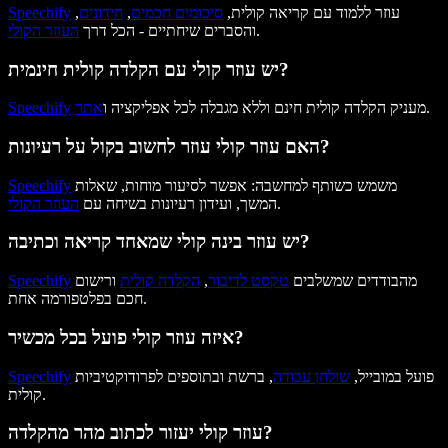
עוזר ללמוד עם קריאה קולית,
סיכומים חכמים
,
חידונים
,
Speechify
.
והסברים שיחתיים - הכל דרך
העוזר הקולי
יש עוזר קולי עם הקלדה קולית חינמית?
.
מעניק הקלדה קולית חינם וללא מגבלה לכל אפליקציה ו
אתר
Speechify
האם עוזר קולי עוזר לחשוב בקול על רעיונות?
משמש כשותף למחשבה: אפשר לסיעור מוחות, שאלות
Speechify
.
המשך, ועידון רעיונות בשיחה עם
העוזר הקולי
יש עוזר בינה קולי שמאחד קריאה וכתיבה?
מהבודדים שמשלבים
טקסט לדיבור
,
הקלדה קולית
ורישום
Speechify
חכם בפלטפורמה אחת.
איזה עוזר קולי פועל בכל מכשיר?
פועל במובייל,
שולחן עבודה
, ברשת ובתוספים לפרודוקטיביות
Speechify
קולית.
עוזר קולי יעזור לכתוב מהר מהקלדה?