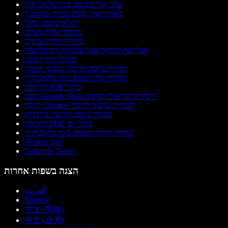
עוזר קולי מבוסס בינה מלאכותית
המרת טקסט ל-PDF באנדרואיד
קורא טקסט בקול
מחולל קולות נשיים
מחולל קולות גבריים
אפליקציות הקריאה המובילות לדיסלקציה
מחולל קול רובוטי
המרת טקסט לדיבור בסגנון אנימה
מחליף קול מבוסס בינה מלאכותית
הקראת PDF בקול
האם Google Docs יכול להקריא לי טקסט?
תוסף Chrome להמרת טקסט לדיבור
המרת טקסט לדיבור בהינדית
הקראת PDF בקול רם
מחולל קולות מבוסס בינה מלאכותית
Texto a Voz
Leitor de Texto
הצגה בשפות אחרות
العربية
Magyar
中文 (简体)
中文 (台灣)