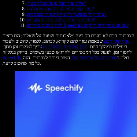
איזה עוזר קולי פועל בכל מכשיר?
עוזר קולי יעזור לכתוב מהר מהקלדה?
עוזר קולי מאפשר להאזין להערות ומסמכים?
עוזר קולי עוזר במענה מהיר והסברים?
למה אנשים בוחרים Speechify על פני עוזרי קול ותיקים?
הצרכנים כיום לא רוצים רק בינה מלאכותית שעונה על שאלות; הם רוצים
עוזר קולי חכם
שבאמת עוזר להם לקרוא, לכתוב, ללמוד, לחשוב ולעבוד
ביעילות במהלך היום.
סוכן קול בינה מלאכותית
צריך לצמצם זמן מסך,
לחסוך זמן, לפעול בכל המכשירים ולהרגיש טבעי בשימוש. בדיוק בגלל זה
בולט כ
סוכן בינה מלאכותית קולי
הטוב ביותר לצרכנים. הנה
Speechify
כל מה שחשוב לדעת.