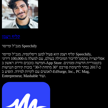
קליף ויצמן
מנכ"ל ומייסד Speechify
קליף ויצמן הוא פעיל למען דיסלקסיה, מנכ"ל ומייסד Speechify,
אפליקציית טקסט־לדיבור המובילה בעולם, עם למעלה מ-100,000 דירוגי
חמישה כוכבים ודירוג ראשון ב-App Store בקטגוריית חדשות ומגזינים.
ב-2017 נבחר לרשימת פורבס "30 מתחת ל-30" בזכות קידום הנגישות
לאנשים עם לקויות למידה. הופיע ב-EdSurge, Inc., PC Mag,
Entrepreneur, Mashable ועוד.