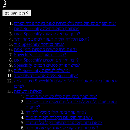
תוכן העניינים
מה הופך סוכן קול בינה מלאכותית לטוב ביותר עבור הצרכן?
האם Speechify מתוכנן כקול-תחילה?
האם Speechify הופך קריאה להאזנה?
האם הקלדה קולית תעזור לכתוב מהר יותר?
איך Speechify עוזר במחקר?
האם ניתן לרשום פתקיות בזמן אמת?
Speechify מסכם באופן חכם?
האם Speechify יוצר חידונים חכמים?
Speechify מייצר פודקאסטים חכמים?
למה Speechify מושלם לנגישות?
איפה אפשר להשתמש ב-Speechify?
סיכום: למה Speechify הוא סוכן בינה מלאכותית קולי מושלם
לצרכן
שאלות ותשובות
מה הופך סוכן בינה קולי לשימושי ביומיום?
האם עוזר קול יכול לשמור על פרודוקטיביות במשימות
מרובות?
איזה עוזר בינה קולי מומלץ ללמידה?
יש עוזר קולי עם הקלדה קולית חינמית?
האם עוזר קולי עוזר לחשוב בקול על רעיונות?
יש עוזר בינה קולי שמאחד קריאה וכתיבה?