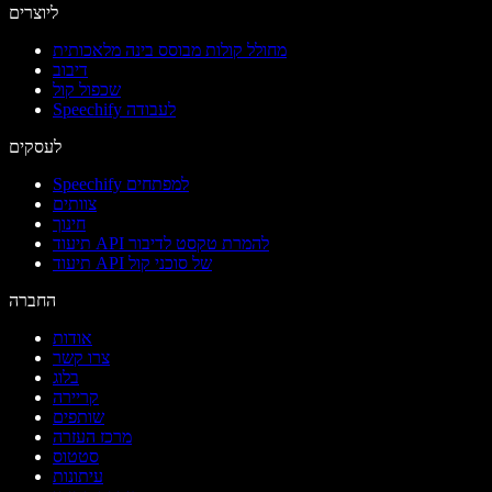
ליוצרים
מחולל קולות מבוסס בינה מלאכותית
דיבוב
שכפול קול
Speechify לעבודה
לעסקים
Speechify למפתחים
צוותים
חינוך
תיעוד API להמרת טקסט לדיבור
תיעוד API של סוכני קול
החברה
אודות
צרו קשר
בלוג
קריירה
שותפים
מרכז העזרה
סטטוס
עיתונות