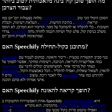
מה הופך סוכן קול בינה מלאכותית לטוב ביותר
עבור הצרכן?
הסוכן הקולי הכי טוב
מבוסס בינה מלאכותית
מלווה בפעולות יום־יום כמו
קריאת
מאמרים
, כתיבת הודעות,
למידה
, העלאת רעיונות, וקבלת
תשובות - בלי להקליד או להסתכל על מסך. הדיבור הוא המרכז, לא תוסף
משלב כניסת קול, פלט קולי ושיחה חכמה לחוויה נוחה
Speechify
צדדי.
שמתאימה לשגרת היום־יום.
האם Speechify מתוכנן כקול-תחילה?
בנוי סביב תקשורת טבעית - דיבור והאזנה. במקום לעבוד עם
Speechify
כמה אפליקציות לקריאה, הכתבה, רשימות ומחקר, אפשר לסמוך על
כעוזר קול מרכזי אחד. המשתמשים יכולים לדבר עם
Speechify
, להאזין, לשאול שאלות, ואפילו להקליד - הכל באמצעות הקול,
Speechify
להרגיש כמו עוזר
Speechify
בלי לאבד ריכוז. עיצוב
קול-תחילה
גורם ל
אישי אמיתי ולא סתם תוכנה.
האם Speechify הופך קריאה להאזנה?
אחת האפשרויות החשובות ב-Speechify היא
המרת טקסט לדיבור
אימיילים
,
מסמכים
,
עמודי
,
קבצי PDF
מתקדמת. הוא מקריא
מאמרים
,
רשת
ואפילו טקסט סרוק בקול טבעי עם
קולות בינה מלאכותית
ב-
60+