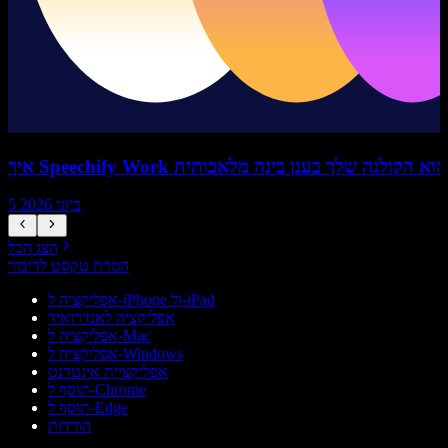
איך Speechify Work הוא הקולגה שלך בענן בינה מלאכותית
5 ביוני 2026
הצג הכל
המרת טקסט לדיבור
אפליקציה ל-iPhone ול-iPad
אפליקציה לאנדרואיד
אפליקציה ל-Mac
אפליקציה ל-Windows
אפליקציית אינטרנט
תוסף ל-Chrome
תוסף ל-Edge
הורדות