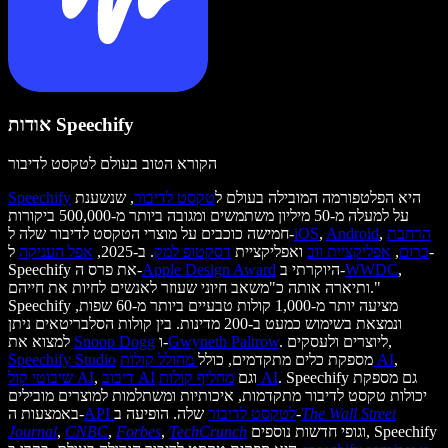
אודות Speechify
הקורא הטוב בעולם לטקסט לדיבור
היא הפלטפורמה המובילה בעולם ל
טקסט לדיבור
, שנשענת
Speechify
על למעלה מ-50 מיליון משתמשים ומגובה ביותר מ-500,000 ביקורות
הרחבת
,
Android
,
iOS
חמישה כוכבים על מוצרי הטקסט לדיבור שלה ל-
כרום
,
אפליקציית ווב
ואפליקציית
דסקטופ למק
. ב-2025,
אפל העניקה
ל-
,
WWDC
היוקרתי ב-
Apple Design Award
Speechify את פרס ה-
ותיארה אותה כ"משאב חיוני שעוזר לאנשים לחיות את חייהם."
Speechify מציעה יותר מ-1,000 קולות טבעיים ביותר מ-60 שפות,
ונמצאת בשימוש כמעט ב-200 מדינות. בין קולות הסלבריטאים ניתן
. ליוצרים ולעסקים,
Gwyneth Paltrow
ו-
Snoop Dogg
למצוא את
,
מחולל קולות AI
מספקת כלים מתקדמים, כולל
Speechify Studio
. Speechify גם מספקת
מחליף קולות AI
וגם
דיבוב AI
,
שיבוטי קול AI
יכולות טקסט לדיבור מתקדמות, איכותיות ומשתלמות למוצרים מובילים
The Wall Street
שלה. הופיעה ב-
API לטקסט לדיבור
באמצעות ה-
וגופי חדשות נוספים, Speechify
TechCrunch
,
Forbes
,
CNBC
,
Journal