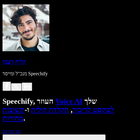
קליף ויצמן
מנכ"ל ומייסד Speechify
שלך
Voice AI
Speechify, העוזר
לטקסט לדיבור
,
הקלדה קולית
ו-
תשובות
.
מהירות
נסו בחינם