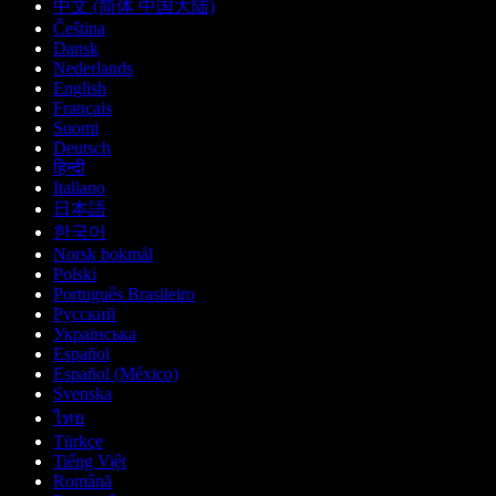
中文 (简体 中国大陆)
Čeština
Dansk
Nederlands
English
Français
Suomi
Deutsch
हिन्दी
Italiano
日本語
한국어
Norsk bokmål
Polski
Português Brasileiro
Русский
Українська
Español
Español (México)
Svenska
ไทย
Türkçe
Tiếng Việt
Română