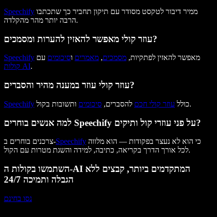
ממיר דיבור לטקסט מסודר עם תיקון תחביר כך שתכתבו
Speechify
הרבה יותר מהר מהקלדה.
עוזר קולי מאפשר להאזין להערות ומסמכים?
מאפשר להאזין לפתקיות,
מסמכים
,
מאמרים
ו
סיכומים
עם
Speechify
.
קולות AI
עוזר קולי עוזר במענה מהיר והסברים?
ותשובות בקול.
כולל
עוזר קולי חכם
להסברים,
סיכומים
Speechify
למה אנשים בוחרים Speechify על פני עוזרי קול ותיקים?
כי הוא לא נעצר בפקודות — הוא מלווה
Speechify
צרכנים בוחרים ב-
לכל אורך הדרך בקריאה, כתיבה, למידה והשגת מטרות עם הקול.
השתמשו בקולות ה-AI המתקדמים ביותר, קבצים ללא
הגבלה ותמיכה 24/7
נסו בחינם