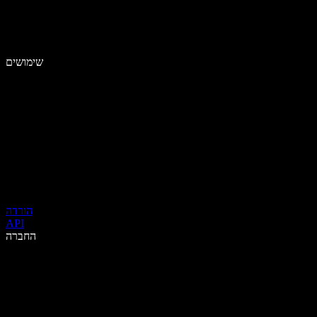
שימושים
הורדה
API
החברה