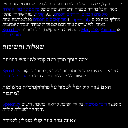
לכתוב בקול, ללמוד ביעילות, לארגן רעיונות, לקבל תשובות ולהפחית זמן
מסך, והכל בחוויה טבעית ודיבורית. שילוב של
טקסט לדיבור
,
הקלדה
סיכומים חכמים
,
חידונים חכמים
,
, עוזר שיחתי, פתקי AI,
קולית
מחליף כמה כלים
Speechify
בפלטפורמה אחת -
ו-
פודקאסטים חכמים
באחד. למי שרוצה עוזר חכם שמשדרג למידה ועבודה יומיומית -
או
Android
,
iOS
,
Mac
הבחירה המתבקשת, בכל מערכת -
Speechify
.
תוסף כרום
שאלות ותשובות
מה הופך סוכן בינה קולי לשימושי ביומיום?
הופך את היומיום לפשוט יותר: עוזר לקרוא, לכתוב, לחקור,
Speechify
.
לחשוב וללמוד ללא ידיים - הכל עם
עוזר קולי חכם
האם עוזר קול יכול לשמור על פרודוקטיביות במשימות
מרובות?
מאפשר
ריבוי משימות
על-ידי הפיכת קריאה, כתיבה, רישום
Speechify
והמחקר לפעולות קוליות.
איזה עוזר בינה קולי מומלץ ללמידה?