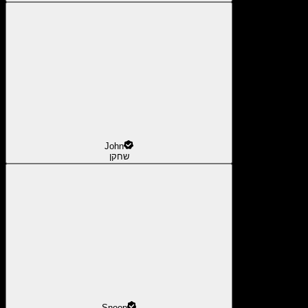
John
שחקן
Snoop