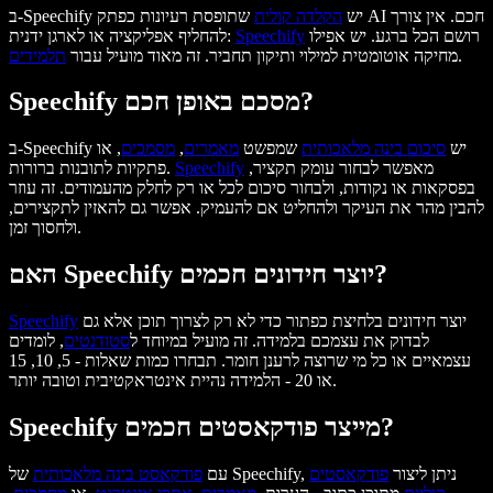
ב-Speechify יש
הקלדה קולית
שתופסת רעיונות כפתק AI חכם. אין צורך
רושם הכל ברגע. יש אפילו
Speechify
להחליף אפליקציה או לארגן ידנית:
.
מחיקה אוטומטית למילוי ותיקון תחביר. זה מאוד מועיל עבור
תלמידים
Speechify מסכם באופן חכם?
ב-Speechify יש
סיכום בינה מלאכותית
שמפשט
מאמרים
,
מסמכים
, או
מאפשר לבחור עומק תקציר,
Speechify
פתקיות לתובנות ברורות.
בפסקאות או נקודות, ולבחור סיכום לכל או רק לחלק מהעמודים. זה עוזר
להבין מהר את העיקר ולהחליט אם להעמיק. אפשר גם להאזין לתקצירים,
ולחסוך זמן.
האם Speechify יוצר חידונים חכמים?
יוצר חידונים בלחיצת כפתור כדי לא רק לצרוך תוכן אלא גם
Speechify
לבדוק את עצמכם בלמידה. זה מועיל במיוחד ל
סטודנטים
, לומדים
עצמאיים או כל מי שרוצה לרענן חומר. תבחרו כמות שאלות - 5, 10, 15
או 20 - הלמידה נהיית אינטראקטיבית וטובה יותר.
Speechify מייצר פודקאסטים חכמים?
של Speechify, ניתן ליצור
פודקאסטים
עם
פודקאסט בינה מלאכותית