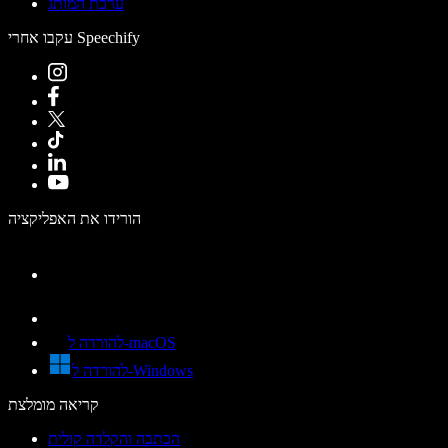
ערכת המותג
עקבו אחרי Speechify
הורידו את האפליקציה
להורדה ל-macOS
להורדה ל-Windows
קריאה מומלצת
הכתבה והקלדה קולית