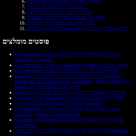
יש עוזר בינה קולי שמאחד קריאה וכתיבה?
איזה עוזר קולי פועל בכל מכשיר?
עוזר קולי יעזור לכתוב מהר מהקלדה?
עוזר קולי מאפשר להאזין להערות ומסמכים?
עוזר קולי עוזר במענה מהיר והסברים?
למה אנשים בוחרים Speechify על פני עוזרי קול ותיקים?
פוסטים מומלצים
למה Speechify הוא הכלי האידיאלי לקריאה ונגישות לעומת
ChatGPT ו-Gemini?
איך עורכי דין משתמשים ב-Speechify למחקר וכתיבה משפטית
האם Speechify מפתחת דגמי קול בינה מלאכותית בעצמה?
Speechify מדורגת מעל עוזרי הבינה המלאכותית Perplexity,
NotebookLM, DeepSeek AI, Grammarly, Notion, Otter AI ו-
Manus AI בדירוגי חנות האפליקציות
כלי הבינה המלאכותית הקולית המובילים לפרודוקטיביות 2026
איך להשתמש ב-Speechify למחקר קולי מונע בינה מלאכותית
למה מיליונים עוברים מאלקסה וסירי ל-Speechify
למה Speechify הוא כלי מחקר בינה מלאכותית טוב יותר מ-
ChatGPT, Gemini ו-NotebookLM
Speechify מול Microsoft Copilot: איך לבחור את עוזר ה-AI
המתאים לך
מדוע קול הוא הממשק המהיר ביותר לבני אדם (ולמה Speechify