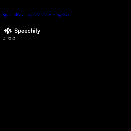
Speechify משיקה תמלול קול להקלדה
לכתוב פי 5 מהר יותר עם הכתבה קולית
מוצרים
למידע נוסף