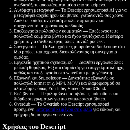
αναδιατάξετε αποσπάσματα μέσα από το κείμενο.
Αυτόματη μεταγραφή — Το Descript χρησιμοποιεί AI για να
μεταγράφει αρχεία ήχου και βίντεο, γλιτώνοντάς σας χρόνο.
Διαθέτει επίσης ανίχνευση πολλών ομιλητών και
συγχρονισμό με χρονικούς κωδικούς.
Επεξεργασία πολλαπλών κομματιών — Επεξεργαστείτε
πολλαπλά κομμάτια βίντεο και ήχου ταυτόχρονα. Ιδιαίτερα
χρήσιμο για σύνθετα έργα, όπως μοντάζ podcast.
Συνεργασία — Πολλοί χρήστες μπορούν να δουλεύουν στο
ίδιο project ταυτόχρονα, διευκολύνοντας τη συνεργασία
ομάδας.
Εργαλεία ηχητικού σχεδιασμού — Διαθέτει εργαλεία όπως
μείωση θορύβου, EQ και συμπίεση για επαγγελματικό ήχο,
καθώς και επεξεργασία στο waveform με μεγέθυνση.
Εξαγωγή και δημοσίευση — Δυνατότητα εξαγωγής σε
πολλαπλά format (π.χ. MP4, MOV) και διαμοιρασμού σε
πλατφόρμες όπως YouTube, Vimeo, SoundCloud.
Εφέ βίντεο — Περιλαμβάνει μεταβάσεις, animations και
διόρθωση χρωμάτων για πιο εντυπωσιακά βίντεο.
Overdub — Το Overdub του Descript χρησιμοποιεί
προηγμένη
μετατροπή κειμένου σε ομιλία
για εύκολη και
γρήγορη δημιουργία voice-over.
Χρήσεις του Descript