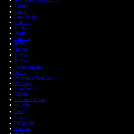
中文 (简体 中国大陆)
Čeština
Dansk
Nederlands
English
Français
Suomi
Deutsch
हिन्दी
Italiano
日本語
한국어
Norsk bokmål
Polski
Português Brasileiro
Русский
Українська
Español
Español (México)
Svenska
ไทย
Türkçe
Tiếng Việt
Română
Português