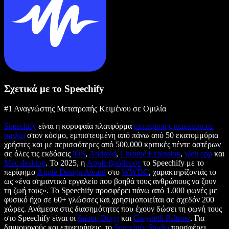
Σχετικά με το Speechify
#1 Αναγνώστης Μετατροπής Κειμένου σε Ομιλία
Speechify
είναι η κορυφαία πλατφόρμα
μετατροπής κειμένου σε
ομιλία
στον κόσμο, εμπιστευμένη από πάνω από 50 εκατομμύρια
χρήστες και με περισσότερες από 500.000 κριτικές πέντε αστέρων
σε όλες τις εκδόσεις
iOS
,
Android
,
Chrome Extension
,
web app
και
Mac desktop
. Το 2025, η
Apple βράβευσε
το Speechify με το
περίφημο
Apple Design Award
στο
WWDC
, χαρακτηρίζοντάς το
ως «ένα σημαντικό εργαλείο που βοηθά τους ανθρώπους να ζουν
τη ζωή τους». Το Speechify προσφέρει πάνω από 1.000 φωνές με
φυσικό ήχο σε 60+ γλώσσες και χρησιμοποιείται σε σχεδόν 200
χώρες. Ανάμεσα στις διασημότητες που έχουν δώσει τη φωνή τους
στο Speechify είναι οι
Snoop Dogg
και
Gwyneth Paltrow
. Για
δημιουργούς και επιχειρήσεις, το
Speechify Studio
προσφέρει