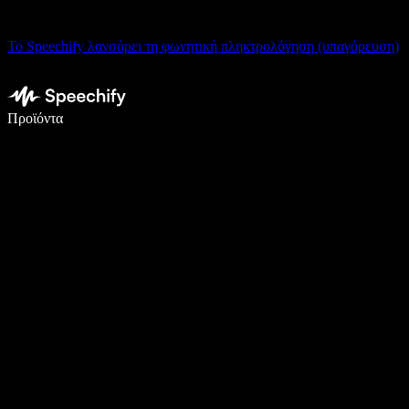
Το Speechify λανσάρει τη φωνητική πληκτρολόγηση (υπαγόρευση)
Γράψτε 5× πιο γρήγορα με φωνητική πληκτρολόγηση
Προϊόντα
Μάθετε περισσότερα