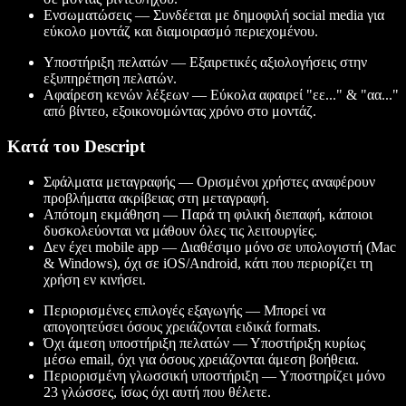
Ενσωματώσεις — Συνδέεται με δημοφιλή social media για
εύκολο μοντάζ και διαμοιρασμό περιεχομένου.
Υποστήριξη πελατών — Εξαιρετικές αξιολογήσεις στην
εξυπηρέτηση πελατών.
Αφαίρεση κενών λέξεων — Εύκολα αφαιρεί "εε..." & "αα..."
από βίντεο, εξοικονομώντας χρόνο στο μοντάζ.
Κατά του Descript
Σφάλματα μεταγραφής — Ορισμένοι χρήστες αναφέρουν
προβλήματα ακρίβειας στη μεταγραφή.
Απότομη εκμάθηση — Παρά τη φιλική διεπαφή, κάποιοι
δυσκολεύονται να μάθουν όλες τις λειτουργίες.
Δεν έχει mobile app — Διαθέσιμο μόνο σε υπολογιστή (Mac
& Windows), όχι σε iOS/Android, κάτι που περιορίζει τη
χρήση εν κινήσει.
Περιορισμένες επιλογές εξαγωγής — Μπορεί να
απογοητεύσει όσους χρειάζονται ειδικά formats.
Όχι άμεση υποστήριξη πελατών — Υποστήριξη κυρίως
μέσω email, όχι για όσους χρειάζονται άμεση βοήθεια.
Περιορισμένη γλωσσική υποστήριξη — Υποστηρίζει μόνο
23 γλώσσες, ίσως όχι αυτή που θέλετε.