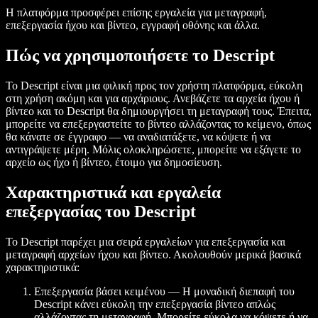
Η πλατφόρμα προσφέρει επίσης εργαλεία για μεταγραφή,
επεξεργασία ήχου και βίντεο, εγγραφή οθόνης και άλλα.
Πώς να χρησιμοποιήσετε το Descript
Το Descript είναι μια φιλική προς τον χρήστη πλατφόρμα, εύκολη
στη χρήση ακόμη και για αρχάριους. Ανεβάζετε τα αρχεία ήχου ή
βίντεο και το Descript θα δημιουργήσει τη μεταγραφή τους. Έπειτα,
μπορείτε να επεξεργαστείτε το βίντεο αλλάζοντας το κείμενο, όπως
θα κάνατε σε έγγραφο — να αναδιατάξετε, να κόψετε ή να
αντιγράψετε μέρη. Μόλις ολοκληρώσετε, μπορείτε να εξάγετε το
αρχείο ως ήχο ή βίντεο, έτοιμο για δημοσίευση.
Χαρακτηριστικά και εργαλεία
επεξεργασίας του Descript
Το Descript παρέχει μια σειρά εργαλείων για επεξεργασία και
μεταγραφή αρχείων ήχου και βίντεο. Ακολουθούν μερικά βασικά
χαρακτηριστικά:
Επεξεργασία βάσει κειμένου — Η μοναδική διεπαφή του
Descript κάνει εύκολη την επεξεργασία βίντεο απλώς
αλλάζοντας τη μεταγραφή. Μπορείτε εύκολα να κόψετε ή να