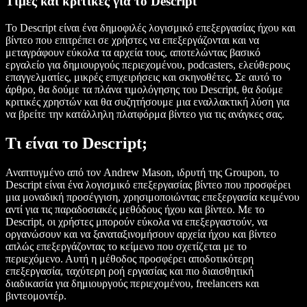
Τιμές και κριτικές για το Descript
Το Descript είναι ένα δημοφιλές λογισμικό επεξεργασίας ήχου και
βίντεο που επιτρέπει σε χρήστες να επεξεργάζονται και να
μεταγράφουν εύκολα τα αρχεία τους, αποτελώντας βασικό
εργαλείο για δημιουργούς περιεχομένου, podcasters, ελεύθερους
επαγγελματίες, μικρές επιχειρήσεις και σκηνοθέτες. Σε αυτό το
άρθρο, θα δούμε τα πλάνα τιμολόγησης του Descript, θα δούμε
κριτικές χρηστών και θα συζητήσουμε μια εναλλακτική λύση για
να βρείτε την κατάλληλη πλατφόρμα βίντεο για τις ανάγκες σας.
Τι είναι το Descript;
Αναπτυγμένο από τον Andrew Mason, ιδρυτή της Groupon, το
Descript είναι ένα λογισμικό επεξεργασίας βίντεο που προσφέρει
μια μοναδική προσέγγιση, χρησιμοποιώντας επεξεργασία κειμένου
αντί για τις παραδοσιακές μεθόδους ήχου και βίντεο. Με το
Descript, οι χρήστες μπορούν εύκολα να επεξεργαστούν, να
οργανώσουν και να ξαναταξινομήσουν αρχεία ήχου και βίντεο
απλώς επεξεργάζοντας το κείμενο που σχετίζεται με το
περιεχόμενο. Αυτή η μέθοδος προσφέρει αποδοτικότερη
επεξεργασία, ταχύτερη ροή εργασίας και πιο διαισθητική
διαδικασία για δημιουργούς περιεχομένου, freelancers και
βιντεομοντέρ.