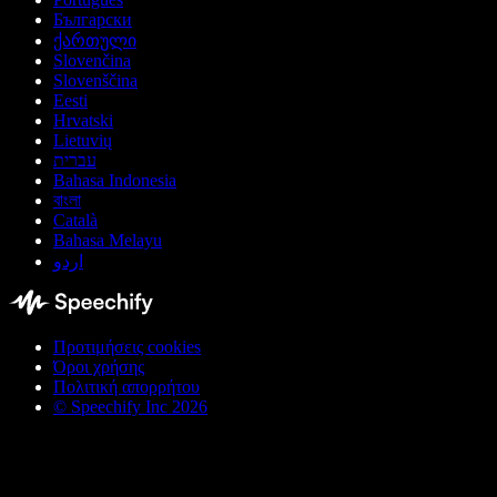
Български
ქართული
Slovenčina
Slovenščina
Eesti
Hrvatski
Lietuvių
עברית
Bahasa Indonesia
বাংলা
Català
Bahasa Melayu
اردو
Προτιμήσεις cookies
Όροι χρήσης
Πολιτική απορρήτου
© Speechify Inc 2026