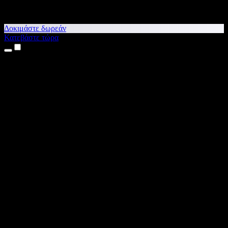
Δοκιμάστε δωρεάν
Κατεβάστε τώρα
Προϊόντα
Κείμενο σε Ομιλία
Εφαρμογές για iPhone & iPad
Εφαρμογή για Android
Επέκταση για Chrome
Επέκταση για Edge
Web εφαρμογή
Εφαρμογή για Mac
Εφαρμογή για Windows