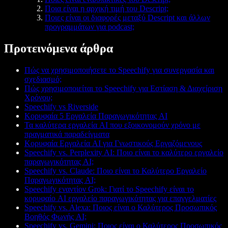
Ποια είναι η αρχική τιμή του Descript;
Ποιες είναι οι διαφορές μεταξύ Descript και άλλων
προγραμμάτων για podcast;
Προτεινόμενα άρθρα
Πώς να χρησιμοποιήσετε το Speechify για συνεργασία και
σχεδιασμό;
Πώς χρησιμοποιείται το Speechify για Εστίαση & Διαχείριση
Χρόνου;
Speechify vs Riverside
Κορυφαία 5 Εργαλεία Παραγωγικότητας AI
Τα καλύτερα εργαλεία AI που εξοικονομούν χρόνο με
πραγματικά παραδείγματα
Κορυφαία Εργαλεία AI για Γνωστικούς Εργαζόμενους
Speechify vs. Perplexity AI: Ποιο είναι το καλύτερο εργαλείο
παραγωγικότητας AI;
Speechify vs. Claude: Ποιο είναι το Καλύτερο Εργαλείο
Παραγωγικότητας AI;
Speechify εναντίον Grok: Γιατί το Speechify είναι το
κορυφαίο AI εργαλείο παραγωγικότητας για επαγγελματίες
Speechify vs. Alexa: Ποιος είναι ο Καλύτερος Προσωπικός
Βοηθός Φωνής AI;
Speechify vs. Gemini: Ποιος είναι ο Καλύτερος Προσωπικός