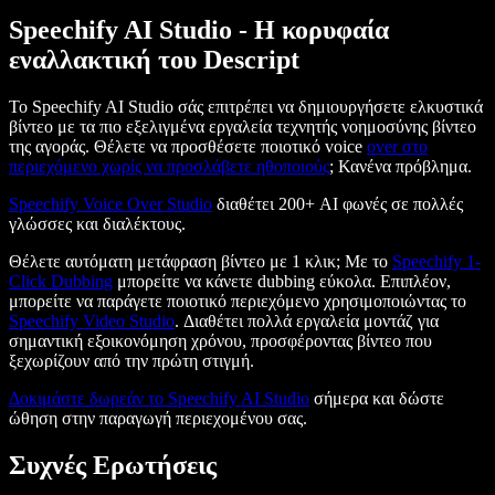
Speechify AI Studio - Η κορυφαία
εναλλακτική του Descript
Το Speechify AI Studio σάς επιτρέπει να δημιουργήσετε ελκυστικά
βίντεο με τα πιο εξελιγμένα εργαλεία τεχνητής νοημοσύνης βίντεο
της αγοράς. Θέλετε να προσθέσετε ποιοτικό voice
over στο
περιεχόμενο χωρίς να προσλάβετε ηθοποιούς
; Κανένα πρόβλημα.
Speechify Voice Over Studio
διαθέτει 200+ AI φωνές σε πολλές
γλώσσες και διαλέκτους.
Θέλετε αυτόματη μετάφραση βίντεο με 1 κλικ; Με το
Speechify 1-
Click Dubbing
μπορείτε να κάνετε dubbing εύκολα. Επιπλέον,
μπορείτε να παράγετε ποιοτικό περιεχόμενο χρησιμοποιώντας το
Speechify Video Studio
. Διαθέτει πολλά εργαλεία μοντάζ για
σημαντική εξοικονόμηση χρόνου, προσφέροντας βίντεο που
ξεχωρίζουν από την πρώτη στιγμή.
Δοκιμάστε δωρεάν το Speechify AI Studio
σήμερα και δώστε
ώθηση στην παραγωγή περιεχομένου σας.
Συχνές Ερωτήσεις