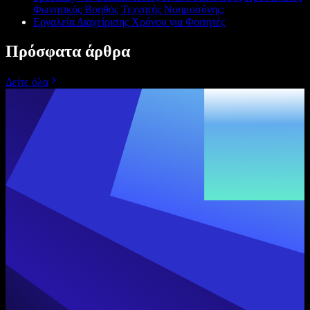
Φωνητικός Βοηθός Τεχνητής Νοημοσύνης;
Εργαλεία Διαχείρισης Χρόνου για Φοιτητές
Πρόσφατα άρθρα
Δείτε όλα