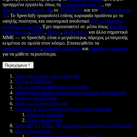
προηγμένα εργαλεία, όπως τη
Γεννήτρια Φωνής AI
, την
Κλωνοποίηση Φωνής AI
, το
AI Dubbing
και τον
Αλλαγέα Φωνής
AI
. Το Speechify τροφοδοτεί επίσης κορυφαία προϊόντα με το
υψηλής ποιότητας και οικονομικά αποδοτικό
API μετατροπής
κειμένου σε ομιλία
. Έχει παρουσιαστεί σε μέσα όπως
The Wall
Street Journal
,
CNBC
,
Forbes
,
TechCrunch
και άλλα σημαντικά
ΜΜΕ — το Speechify είναι ο μεγαλύτερος πάροχος μετατροπής
κειμένου σε ομιλία στον κόσμο. Επισκεφθείτε τα
speechify.com/news
,
speechify.com/blog
και
speechify.com/press
για να μάθετε περισσότερα.
Περιεχόμενα
Τιμές και κριτικές για το Descript
Τι είναι το Descript;
Πώς να χρησιμοποιήσετε το Descript
Χαρακτηριστικά και εργαλεία επεξεργασίας του Descript
Χρήσεις του Descript
Τιμές των πλάνων Descript
Κριτικές & αξιολογήσεις χρηστών για το Descript
Υπέρ του Descript
Κατά του Descript
Speechify AI Studio - Η κορυφαία εναλλακτική του Descript
Συχνές Ερωτήσεις
Ποιες είναι εναλλακτικές του Descript;