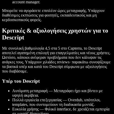
account manager.
Μπορείτε να αγοράσετε επιπλέον ώρες μεταγραφής. Υπάρχουν
διαθέσιμες εκπτώσεις για φοιτητές, εκπαιδευτικούς και μη
κερδοσκοπικούς φορείς.
Κριτικές & αξιολογήσεις χρηστών για το
Descript
Με συνολική βαθμολογία 4,5 στα 5 στο Capterra, το Descript
αποτελεί αγαπημένη επιλογή για επαγγελματίες και νέους χρήστες.
Ωστόσο, κάποιοι ανέφεραν προβλήματα που δεν κάλυψαν τις
ανάγκες τους. Υπάρχουν χιλιάδες reviews· παρακάτω συνοψίζουμε
τα βασικά υπέρ και κατά του Descript σύμφωνα με αξιολογήσεις
που διαβάσαμε.
Υπέρ του Descript
Αυτόματη μεταγραφή — Μεταγράφει ήχο και βίντεο με
υψηλή ακρίβεια.
Πολλά εργαλεία επεξεργασίας — Overdub, υπότιτλοι,
templates, που συντομεύουν τη διαδικασία μοντάζ.
Ευκολία χρήσης — Φιλικό interface, δε χρειάζεται εμπειρία
σε μοντάζ βίντεο/ήχου.