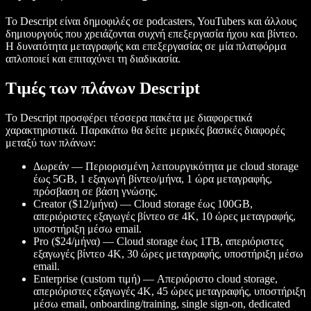
Το Descript είναι δημοφιλές σε podcasters, YouTubers και άλλους
δημιουργούς που χρειάζονται συχνή επεξεργασία ήχου και βίντεο.
Η δυνατότητα μεταγραφής και επεξεργασίας σε μία πλατφόρμα
απλοποιεί και επιταχύνει τη διαδικασία.
Τιμές των πλάνων Descript
Το Descript προσφέρει τέσσερα πακέτα με διαφορετικά
χαρακτηριστικά. Παρακάτω θα δείτε μερικές βασικές διαφορές
μεταξύ των πλάνων:
Δωρεάν — Περιορισμένη λειτουργικότητα με cloud storage
έως 5GB, 1 εξαγωγή βίντεο/μήνα, 1 ώρα μεταγραφής,
πρόσβαση σε βάση γνώσης.
Creator ($12/μήνα) — Cloud storage έως 100GB,
απεριόριστες εξαγωγές βίντεο σε 4K, 10 ώρες μεταγραφής,
υποστήριξη μέσω email.
Pro ($24/μήνα) — Cloud storage έως 1TB, απεριόριστες
εξαγωγές βίντεο 4K, 30 ώρες μεταγραφής, υποστήριξη μέσω
email.
Enterprise (custom τιμή) — Απεριόριστο cloud storage,
απεριόριστες εξαγωγές 4K, 45 ώρες μεταγραφής, υποστήριξη
μέσω email, onboarding/training, single sign-on, dedicated