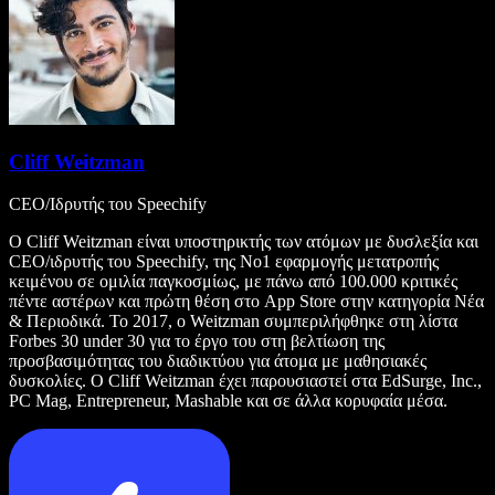
Cliff Weitzman
CEO/Ιδρυτής του Speechify
Ο Cliff Weitzman είναι υποστηρικτής των ατόμων με δυσλεξία και
CEO/ιδρυτής του Speechify, της Νο1 εφαρμογής μετατροπής
κειμένου σε ομιλία παγκοσμίως, με πάνω από 100.000 κριτικές
πέντε αστέρων και πρώτη θέση στο App Store στην κατηγορία Νέα
& Περιοδικά. Το 2017, ο Weitzman συμπεριλήφθηκε στη λίστα
Forbes 30 under 30 για το έργο του στη βελτίωση της
προσβασιμότητας του διαδικτύου για άτομα με μαθησιακές
δυσκολίες. Ο Cliff Weitzman έχει παρουσιαστεί στα EdSurge, Inc.,
PC Mag, Entrepreneur, Mashable και σε άλλα κορυφαία μέσα.