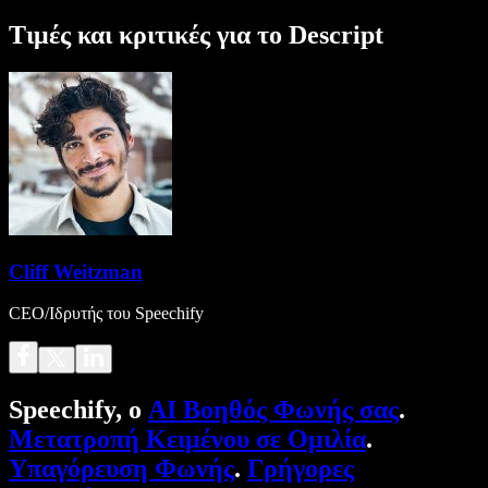
Τιμές και κριτικές για το Descript
Cliff Weitzman
CEO/Ιδρυτής του Speechify
Speechify, ο
AI Βοηθός Φωνής σας
.
Μετατροπή Κειμένου σε Ομιλία
.
Υπαγόρευση Φωνής
.
Γρήγορες