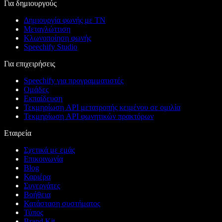
Για δημιουργούς
Δημιουργία φωνής με ΤΝ
Μεταγλώττιση
Κλωνοποίηση φωνής
Speechify Studio
Για επιχειρήσεις
Speechify για προγραμματιστές
Ομάδες
Εκπαίδευση
Τεκμηρίωση API μετατροπής κειμένου σε ομιλία
Τεκμηρίωση API φωνητικών πρακτόρων
Εταιρεία
Σχετικά με εμάς
Επικοινωνία
Blog
Καριέρα
Συνεργάτες
Βοήθεια
Κατάσταση συστήματος
Τύπος
Brand Kit