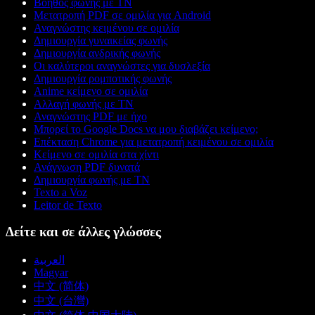
Βοηθός φωνής με ΤΝ
Μετατροπή PDF σε ομιλία για Android
Αναγνώστης κειμένου σε ομιλία
Δημιουργία γυναικείας φωνής
Δημιουργία ανδρικής φωνής
Οι καλύτεροι αναγνώστες για δυσλεξία
Δημιουργία ρομποτικής φωνής
Anime κείμενο σε ομιλία
Αλλαγή φωνής με ΤΝ
Αναγνώστης PDF με ήχο
Μπορεί το Google Docs να μου διαβάζει κείμενο;
Επέκταση Chrome για μετατροπή κειμένου σε ομιλία
Κείμενο σε ομιλία στα χίντι
Ανάγνωση PDF δυνατά
Δημιουργία φωνής με ΤΝ
Texto a Voz
Leitor de Texto
Δείτε και σε άλλες γλώσσες
العربية
Magyar
中文 (简体)
中文 (台灣)