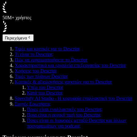
50M+ χρήστες
Περιεχόμενα
Τιμές και κριτικές για το Descript
Τι είναι το Descript;
Πώς να χρησιμοποιήσετε το Descript
Χαρακτηριστικά και εργαλεία επεξεργασίας του Descript
Χρήσεις του Descript
Τιμές των πλάνων Descript
Κριτικές & αξιολογήσεις χρηστών για το Descript
Υπέρ του Descript
Κατά του Descript
Speechify AI Studio - Η κορυφαία εναλλακτική του Descript
Συχνές Ερωτήσεις
Ποιες είναι εναλλακτικές του Descript;
Ποια είναι η αρχική τιμή του Descript;
Ποιες είναι οι διαφορές μεταξύ Descript και άλλων
προγραμμάτων για podcast;