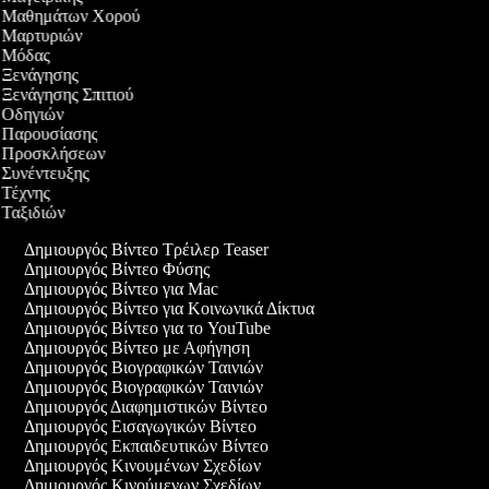
εο Μαθημάτων Χορού
εο Μαρτυριών
εο Μόδας
ο Ξενάγησης
ο Ξενάγησης Σπιτιού
ο Οδηγιών
εο Παρουσίασης
εο Προσκλήσεων
ο Συνέντευξης
ο Τέχνης
ο Ταξιδιών
Δημιουργός Βίντεο Τρέιλερ Teaser
Δημιουργός Βίντεο Φύσης
Δημιουργός Βίντεο για Mac
Δημιουργός Βίντεο για Κοινωνικά Δίκτυα
Δημιουργός Βίντεο για το YouTube
Δημιουργός Βίντεο με Αφήγηση
Δημιουργός Βιογραφικών Ταινιών
Δημιουργός Βιογραφικών Ταινιών
Δημιουργός Διαφημιστικών Βίντεο
Δημιουργός Εισαγωγικών Βίντεο
Δημιουργός Εκπαιδευτικών Βίντεο
Δημιουργός Κινουμένων Σχεδίων
Δημιουργός Κινούμενων Σχεδίων