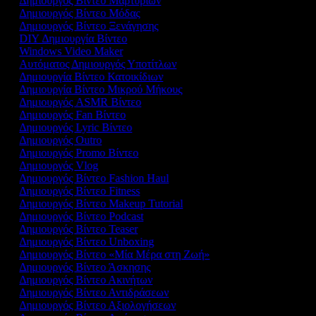
Δημιουργός Βίντεο Μαρτυριών
Δημιουργός Βίντεο Μόδας
Δημιουργός Βίντεο Ξενάγησης
DIY Δημιουργία Βίντεο
Windows Video Maker
Αυτόματος Δημιουργός Υποτίτλων
Δημιουργία Βίντεο Κατοικίδιων
Δημιουργία Βίντεο Μικρού Μήκους
Δημιουργός ASMR Βίντεο
Δημιουργός Fan Βίντεο
Δημιουργός Lyric Βίντεο
Δημιουργός Outro
Δημιουργός Promo Βίντεο
Δημιουργός Vlog
Δημιουργός Βίντεο Fashion Haul
Δημιουργός Βίντεο Fitness
Δημιουργός Βίντεο Makeup Tutorial
Δημιουργός Βίντεο Podcast
Δημιουργός Βίντεο Teaser
Δημιουργός Βίντεο Unboxing
Δημιουργός Βίντεο «Μία Μέρα στη Ζωή»
Δημιουργός Βίντεο Άσκησης
Δημιουργός Βίντεο Ακινήτων
Δημιουργός Βίντεο Αντιδράσεων
Δημιουργός Βίντεο Αξιολογήσεων