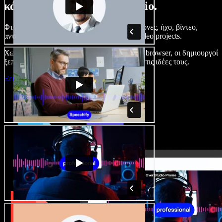
κάνετε με το Speechify Studio.
Φτιάξτε voice overs, προσθέστε δωρεάν εικόνες, ήχο, βίντεο,
αντιγραφή φωνής – ολοκληρωμένα audio/video projects.
Χωρίς καμπύλη εκμάθησης και με όλα στον browser, οι δημιουργοί
ξεπερνούν τα κλασικά όρια και δίνουν ζωή στις ιδέες τους.
Ξεκινήστε με το Studio