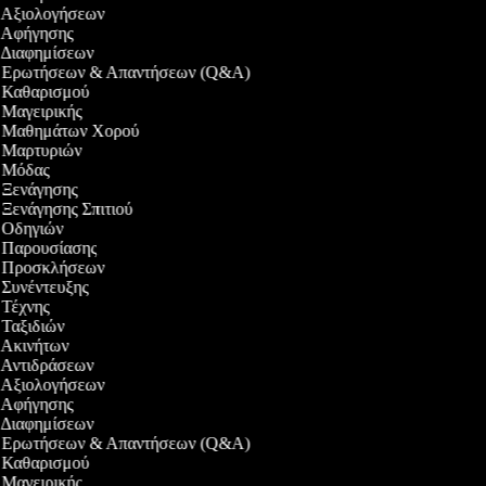
εο Αξιολογήσεων
εο Αφήγησης
ο Διαφημίσεων
εο Ερωτήσεων & Απαντήσεων (Q&A)
εο Καθαρισμού
ο Μαγειρικής
εο Μαθημάτων Χορού
εο Μαρτυριών
εο Μόδας
ο Ξενάγησης
ο Ξενάγησης Σπιτιού
ο Οδηγιών
εο Παρουσίασης
εο Προσκλήσεων
ο Συνέντευξης
ο Τέχνης
ο Ταξιδιών
ο Ακινήτων
ο Αντιδράσεων
εο Αξιολογήσεων
εο Αφήγησης
ο Διαφημίσεων
εο Ερωτήσεων & Απαντήσεων (Q&A)
εο Καθαρισμού
ο Μαγειρικής