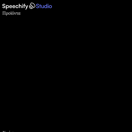
Γράψτε 5× πιο γρήγορα με φωνητική πληκτρολόγηση
Προϊόντα
Μάθετε περισσότερα