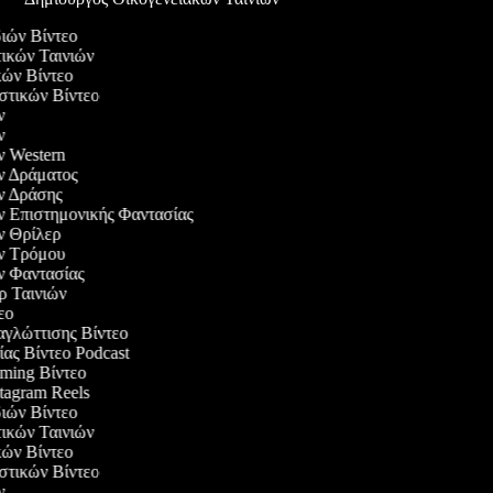
διών Βίντεο
τικών Ταινιών
ικών Βίντεο
αστικών Βίντεο
ών
ών
ών Western
ών Δράματος
ών Δράσης
ών Επιστημονικής Φαντασίας
ών Θρίλερ
ιών Τρόμου
ών Φαντασίας
ερ Ταινιών
τεο
αγλώττισης Βίντεο
ίας Βίντεο Podcast
aming Βίντεο
stagram Reels
διών Βίντεο
τικών Ταινιών
ικών Βίντεο
αστικών Βίντεο
ών