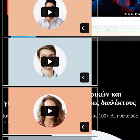
Τεράστια συλλογή ανδρικών και
γυναικείων φωνών με άπειρες διαλέκτους
Κάθε έργο είναι μοναδικό. Διάλεξε ανάμεσα σε 100+ AI ηθοποιούς
φωνής & διαλέκτους και κάν’ τους όπως θες.