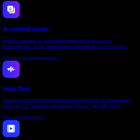
Αντιγραφή φωνής
Φτιάξτε ποιοτικά AI αντίγραφα ανθρώπινων φωνών σε
δευτερόλεπτα. Χωρίς εγκατάσταση, κατευθείαν στον browser.
Δείτε την Αντιγραφή φωνής
Voice Over
Δημιουργήστε voice overs ανθρώπινης ποιότητας σε πραγματικό
χρόνο με AI. Αφήγηση για κείμενα, βίντεο – σε κάθε στυλ.
Δείτε το Voice Over