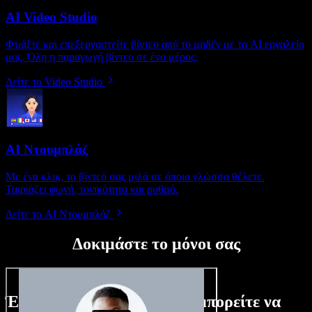
AI Video Studio
Φτιάξτε και επεξεργαστείτε βίντεο από το μηδέν με τα AI εργαλεία
μας. Όλη η παραγωγή βίντεο σε ένα μέρος.
Δείτε το Video Studio
AI Ντουμπλάζ
Με ένα κλικ, το βίντεό σας μιλά σε όποια γλώσσα θέλετε.
Ταιριάζει φωνή, τονικότητα και ρυθμό.
Δείτε το AI Ντουμπλάζ
Δοκιμάστε το μόνοι σας
Ένα μικρό δείγμα από όσα μπορείτε να