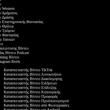
ών
ών Western
ών Δράματος
ών Δράσης
ών Επιστημονικής Φαντασίας
ών Θρίλερ
ιών Τρόμου
ών Φαντασίας
ερ Ταινιών
τεο
αγλώττισης Βίντεο
ίας Βίντεο Podcast
aming Βίντεο
stagram Reels
Κατασκευαστής Βίντεο TikTok
Κατασκευαστής Βίντεο Αυτοκινήτου
Κατασκευαστής Βίντεο Διακόσμησης
Κατασκευαστής Βίντεο Ειδήσεων
Κατασκευαστής Βίντεο Επίδειξης
Κατασκευαστής Βίντεο Κηπουρικής
Κατασκευαστής Βίντεο Προφοράς
Κατασκευαστής Βίντεο Προϋπολογισμού
Κατασκευαστής Βίντεο από Φωτογραφίες
Κατασκευαστής Βίντεο για Android