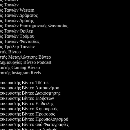
ός Ταινιών
ός Ταινιών Western
ός Ταινιών Δράματος
ός Ταινιών Δράσης
ός Ταινιών Επιστημονικής Φαντασίας
ός Ταινιών Θρίλερ
γός Ταινιών Τρόμου
ός Ταινιών Φαντασίας
ός Τρέιλερ Ταινιών
στής Βίντεο
στής Μεταγλώττισης Βίντεο
 Δημιουργίας Βίντεο Podcast
υαστής Gaming Βίντεο
αστής Instagram Reels
κευαστής Βίντεο TikTok
κευαστής Βίντεο Αυτοκινήτου
σκευαστής Βίντεο Διακόσμησης
σκευαστής Βίντεο Ειδήσεων
κευαστής Βίντεο Επίδειξης
σκευαστής Βίντεο Κηπουρικής
σκευαστής Βίντεο Προφοράς
σκευαστής Βίντεο Προϋπολογισμού
σκευαστής Βίντεο από Φωτογραφίες
κευαστής Βίντεο για Android