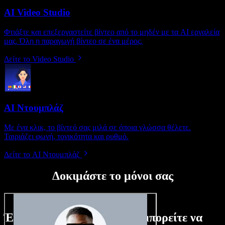
AI Video Studio
Φτιάξτε και επεξεργαστείτε βίντεο από το μηδέν με τα AI εργαλεία
μας. Όλη η παραγωγή βίντεο σε ένα μέρος.
Δείτε το Video Studio
AI Ντουμπλάζ
Με ένα κλικ, το βίντεό σας μιλά σε όποια γλώσσα θέλετε.
Ταιριάζει φωνή, τονικότητα και ρυθμό.
Δείτε το AI Ντουμπλάζ
Δοκιμάστε το μόνοι σας
Ένα μικρό δείγμα από όσα μπορείτε να