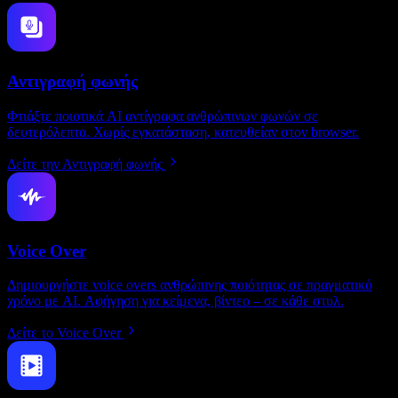
Αντιγραφή φωνής
Φτιάξτε ποιοτικά AI αντίγραφα ανθρώπινων φωνών σε
δευτερόλεπτα. Χωρίς εγκατάσταση, κατευθείαν στον browser.
Δείτε την Αντιγραφή φωνής
Voice Over
Δημιουργήστε voice overs ανθρώπινης ποιότητας σε πραγματικό
χρόνο με AI. Αφήγηση για κείμενα, βίντεο – σε κάθε στυλ.
Δείτε το Voice Over