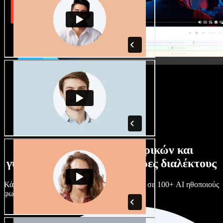
Τεράστια συλλογή ανδρικών και
γυναικείων φωνών με άπειρες διαλέκτους
Κάθε έργο είναι μοναδικό. Διάλεξε ανάμεσα σε 100+ AI ηθοποιούς
φωνής & διαλέκτους και κάν’ τους όπως θες.