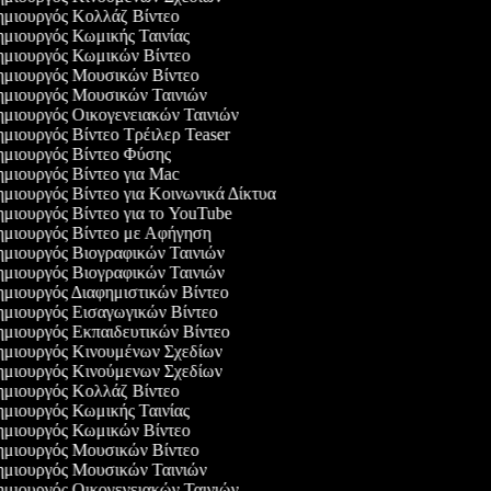
μιουργός Κολλάζ Βίντεο
μιουργός Κωμικής Ταινίας
μιουργός Κωμικών Βίντεο
μιουργός Μουσικών Βίντεο
μιουργός Μουσικών Ταινιών
μιουργός Οικογενειακών Ταινιών
μιουργός Βίντεο Τρέιλερ Teaser
μιουργός Βίντεο Φύσης
μιουργός Βίντεο για Mac
μιουργός Βίντεο για Κοινωνικά Δίκτυα
μιουργός Βίντεο για το YouTube
μιουργός Βίντεο με Αφήγηση
μιουργός Βιογραφικών Ταινιών
μιουργός Βιογραφικών Ταινιών
μιουργός Διαφημιστικών Βίντεο
μιουργός Εισαγωγικών Βίντεο
μιουργός Εκπαιδευτικών Βίντεο
μιουργός Κινουμένων Σχεδίων
μιουργός Κινούμενων Σχεδίων
μιουργός Κολλάζ Βίντεο
μιουργός Κωμικής Ταινίας
μιουργός Κωμικών Βίντεο
μιουργός Μουσικών Βίντεο
μιουργός Μουσικών Ταινιών
μιουργός Οικογενειακών Ταινιών