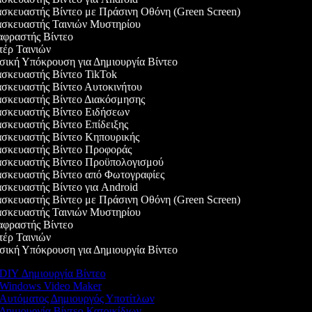
κευαστής Βίντεο με Πράσινη Οθόνη (Green Screen)
σκευαστής Ταινιών Μυστηρίου
φραστής Βίντεο
έρ Ταινιών
κή Υπόκρουση για Δημιουργία Βίντεο
κευαστής Βίντεο TikTok
κευαστής Βίντεο Αυτοκινήτου
σκευαστής Βίντεο Διακόσμησης
σκευαστής Βίντεο Ειδήσεων
κευαστής Βίντεο Επίδειξης
σκευαστής Βίντεο Κηπουρικής
σκευαστής Βίντεο Προφοράς
σκευαστής Βίντεο Προϋπολογισμού
σκευαστής Βίντεο από Φωτογραφίες
κευαστής Βίντεο για Android
κευαστής Βίντεο με Πράσινη Οθόνη (Green Screen)
σκευαστής Ταινιών Μυστηρίου
φραστής Βίντεο
έρ Ταινιών
κή Υπόκρουση για Δημιουργία Βίντεο
DIY Δημιουργία Βίντεο
Windows Video Maker
Αυτόματος Δημιουργός Υποτίτλων
Δημιουργία Βίντεο Κατοικίδιων