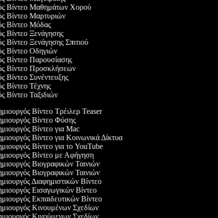
γός Βίντεο Μαθημάτων Χορού
γός Βίντεο Μαρτυριών
γός Βίντεο Μόδας
ός Βίντεο Ξενάγησης
ός Βίντεο Ξενάγησης Σπιτιού
ός Βίντεο Οδηγιών
γός Βίντεο Παρουσίασης
γός Βίντεο Προσκλήσεων
ός Βίντεο Συνέντευξης
ός Βίντεο Τέχνης
ός Βίντεο Ταξιδιών
μιουργός Βίντεο Τρέιλερ Teaser
μιουργός Βίντεο Φύσης
μιουργός Βίντεο για Mac
μιουργός Βίντεο για Κοινωνικά Δίκτυα
μιουργός Βίντεο για το YouTube
μιουργός Βίντεο με Αφήγηση
μιουργός Βιογραφικών Ταινιών
μιουργός Βιογραφικών Ταινιών
μιουργός Διαφημιστικών Βίντεο
μιουργός Εισαγωγικών Βίντεο
μιουργός Εκπαιδευτικών Βίντεο
μιουργός Κινουμένων Σχεδίων
μιουργός Κινούμενων Σχεδίων