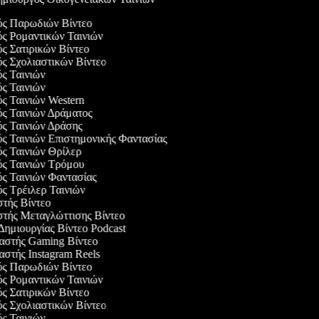
γός Παρωδιών Βίντεο
ός Ρομαντικών Ταινιών
ός Σατιρικών Βίντεο
ός Σχολιαστικών Βίντεο
ός Ταινιών
ός Ταινιών
ός Ταινιών Western
ός Ταινιών Δράματος
ός Ταινιών Δράσης
ός Ταινιών Επιστημονικής Φαντασίας
ός Ταινιών Θρίλερ
γός Ταινιών Τρόμου
ός Ταινιών Φαντασίας
ός Τρέιλερ Ταινιών
στής Βίντεο
στής Μεταγλώττισης Βίντεο
 Δημιουργίας Βίντεο Podcast
υαστής Gaming Βίντεο
αστής Instagram Reels
γός Παρωδιών Βίντεο
ός Ρομαντικών Ταινιών
ός Σατιρικών Βίντεο
ός Σχολιαστικών Βίντεο
ός Ταινιών