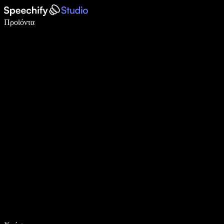
Γράψτε 5× πιο γρήγορα με φωνητική πληκτρολόγηση
Προϊόντα
Μάθετε περισσότερα