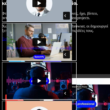
κάνετε με το Speechify Studio.
Φτιάξτε voice overs, προσθέστε δωρεάν εικόνες, ήχο, βίντεο,
αντιγραφή φωνής – ολοκληρωμένα audio/video projects.
Χωρίς καμπύλη εκμάθησης και με όλα στον browser, οι δημιουργοί
ξεπερνούν τα κλασικά όρια και δίνουν ζωή στις ιδέες τους.
Ξεκινήστε με το Studio