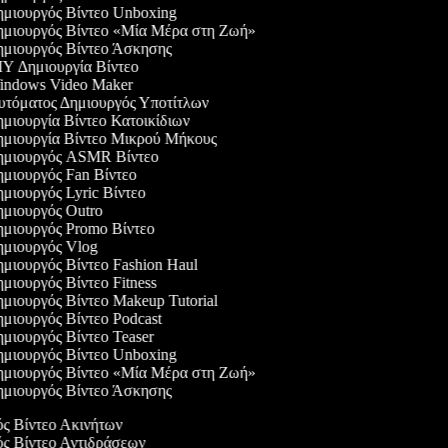
μιουργός Βίντεο Unboxing
μιουργός Βίντεο «Μία Μέρα στη Ζωή»
μιουργός Βίντεο Άσκησης
Y Δημιουργία Βίντεο
ndows Video Maker
τόματος Δημιουργός Υποτίτλων
μιουργία Βίντεο Κατοικίδιων
μιουργία Βίντεο Μικρού Μήκους
μιουργός ASMR Βίντεο
μιουργός Fan Βίντεο
μιουργός Lyric Βίντεο
μιουργός Outro
μιουργός Promo Βίντεο
μιουργός Vlog
μιουργός Βίντεο Fashion Haul
μιουργός Βίντεο Fitness
μιουργός Βίντεο Makeup Tutorial
μιουργός Βίντεο Podcast
μιουργός Βίντεο Teaser
μιουργός Βίντεο Unboxing
μιουργός Βίντεο «Μία Μέρα στη Ζωή»
μιουργός Βίντεο Άσκησης
ός Βίντεο Ακινήτων
ός Βίντεο Αντιδράσεων