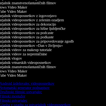
rjalnik znanstvenofantastičnih filmov
ows Video Maker
ube Video Maker
rjalnik videoposnetkov z izgovorjavo
rjalnik videoposnetkov z zelenim ozadjem
rjalnik videoposnetkov za dekoracijo
rjalnik videoposnetkov za hišne ljubljenčke
rjalnik videoposnetkov za podcaste
rjalnik videoposnetkov za podkaste
rjalnik videoposnetkov za pripovedovanje zgodb
rjalnik videoposnetkov »Dan v življenju«
rjalnik videov za makeup tutoriale
rjalnik videov za nepremičnine
rjalnik vlogov
rjalnik vrtnarskih videoposnetkov
rjalnik znanstvenofantastičnih filmov
ows Video Maker
ube Video Maker
Android izdelovalec videoposnetkov
Avtomatski generator podnapisov
Družinski filmski ustvarjalec
Filmski montažer
Filmski ustvarjalec
Glasba v ozadju za ustvarjalnik videoposnetkov