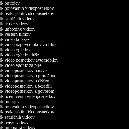
nik outrojev
lnik potovalnih videoposnetkov
lnik reakcijskih videoposnetkov
nik satiričnih videov
nik teaser videov
lnik unboxing videov
nik vestern filmov
lnik video kolažev
lnik video napovednikov za filme
lnik video ogledov
lnik video ogledov hiše
lnik video posnetkov avtomobilov
nik video vadnic za ples
lnik videoposnetkov narave
lnik videoposnetkov o proračunu
lnik videoposnetkov o čiščenju
lnik videoposnetkov z besedili
lnik videoposnetkov z govorom
lnik ocenitvenih videoposnetkov
nik outrojev
lnik potovalnih videoposnetkov
lnik reakcijskih videoposnetkov
nik satiričnih videov
nik teaser videov
lnik unboxing videov