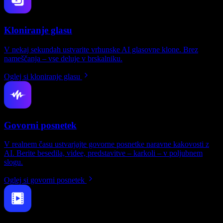
Kloniranje glasu
V nekaj sekundah ustvarite vrhunske AI glasovne klone. Brez
nameščanja – vse deluje v brskalniku.
Oglej si kloniranje glasu
Govorni posnetek
V realnem času ustvarjajte govorne posnetke naravne kakovosti z
AI. Berite besedila, videe, predstavitve – karkoli – v poljubnem
slogu.
Oglej si govorni posnetek