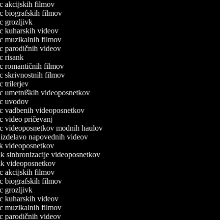
ec akcijskih filmov
ec biografskih filmov
ec grozljivk
lec kuharskih videov
lec muzikalnih filmov
lec parodičnih videov
ec risank
lec romantičnih filmov
ec skrivnostnih filmov
ec trilerjev
lec umetniških videoposnetkov
lec uvodov
lec vadbenih videoposnetkov
ec video pričevanj
lec videoposnetkov modnih haulov
a izdelavo napovednih videov
nik videoposnetkov
nik sinhronizacije videoposnetkov
nik videoposnetkov
ec akcijskih filmov
ec biografskih filmov
ec grozljivk
lec kuharskih videov
lec muzikalnih filmov
lec parodičnih videov