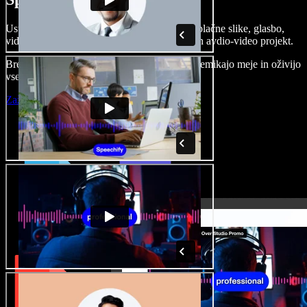
Ustvarjajte govorne posnetke, dodajajte brezplačne slike, glasbo,
videe, klonirajte svoj glas in pripravite celoten avdio-video projekt.
Brez učenja in kar iz brskalnika ustvarjalci premikajo meje in oživijo
vse ideje.
Zaženi Studio