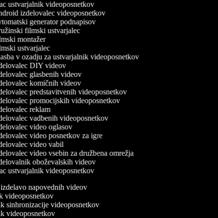
c ustvarjalnik videoposnetkov
droid izdelovalec videoposnetkov
tomatski generator podnapisov
žinski filmski ustvarjalec
lmski montažer
mski ustvarjalec
sba v ozadju za ustvarjalnik videoposnetkov
delovalec DIY videov
elovalec glasbenih videov
delovalec komičnih videov
elovalec predstavitvenih videoposnetkov
delovalec promocijskih videoposnetkov
delovalec reklam
delovalec vadbenih videoposnetkov
elovalec video oglasov
elovalec video posnetkov za igre
elovalec video vabil
elovalec video vsebin za družbena omrežja
delovalnik oboževalskih videov
c ustvarjalnik videoposnetkov
a izdelavo napovednih videov
nik videoposnetkov
nik sinhronizacije videoposnetkov
nik videoposnetkov