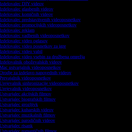
Izdelovalec DIY videov
Izdelovalec glasbenih videov
Izdelovalec komičnih videov
Izdelovalec predstavitvenih videoposnetkov
Izdelovalec promocijskih videoposnetkov
Izdelovalec reklam
Izdelovalec vadbenih videoposnetkov
Izdelovalec video oglasov
Izdelovalec video posnetkov za igre
Izdelovalec video vabil
Izdelovalec video vsebin za družbena omrežja
Izdelovalnik oboževalskih videov
Mac ustvarjalnik videoposnetkov
Orodje za izdelavo napovednih videov
Prevajalnik videoposnetkov
Urejevalnik sinhronizacije videoposnetkov
Urejevalnik videoposnetkov
Ustvarjalec akcijskih filmov
Ustvarjalec biografskih filmov
Ustvarjalec grozljivk
Ustvarjalec kuharskih videov
Ustvarjalec muzikalnih filmov
Ustvarjalec parodičnih videov
Ustvarjalec risank
Ustvarjalec romantičnih filmov