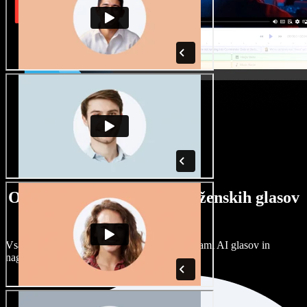
Ogromna izbira moških in ženskih glasov
ter naglasov
Vsak projekt je unikaten. Izbirajte med stotinami AI glasov in
naglasov ter jih prilagodite po svoje.