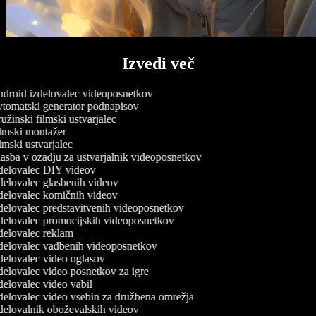
Izvedi več
droid izdelovalec videoposnetkov
tomatski generator podnapisov
žinski filmski ustvarjalec
lmski montažer
mski ustvarjalec
sba v ozadju za ustvarjalnik videoposnetkov
delovalec DIY videov
elovalec glasbenih videov
delovalec komičnih videov
elovalec predstavitvenih videoposnetkov
delovalec promocijskih videoposnetkov
delovalec reklam
delovalec vadbenih videoposnetkov
elovalec video oglasov
elovalec video posnetkov za igre
elovalec video vabil
elovalec video vsebin za družbena omrežja
delovalnik oboževalskih videov