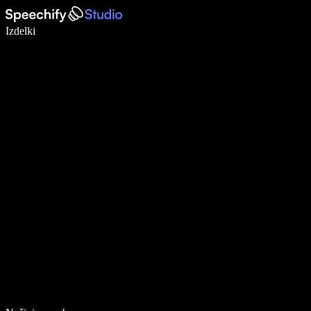
Pišite 5× hitreje z narekovanjem
Izdelki
Več o tem