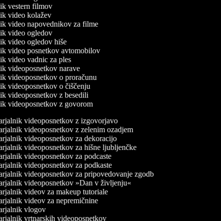
nik vestern filmov
lnik video kolažev
lnik video napovednikov za filme
lnik video ogledov
lnik video ogledov hiše
lnik video posnetkov avtomobilov
nik video vadnic za ples
lnik videoposnetkov narave
lnik videoposnetkov o proračunu
lnik videoposnetkov o čiščenju
lnik videoposnetkov z besedili
lnik videoposnetkov z govorom
rjalnik videoposnetkov z izgovorjavo
rjalnik videoposnetkov z zelenim ozadjem
rjalnik videoposnetkov za dekoracijo
rjalnik videoposnetkov za hišne ljubljenčke
rjalnik videoposnetkov za podcaste
rjalnik videoposnetkov za podkaste
rjalnik videoposnetkov za pripovedovanje zgodb
rjalnik videoposnetkov »Dan v življenju«
rjalnik videov za makeup tutoriale
rjalnik videov za nepremičnine
rjalnik vlogov
rjalnik vrtnarskih videoposnetkov