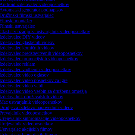
Android izdelovalec videoposnetkov
Avtomatski generator podnapisov
Družinski filmski ustvarjalec
Filmski montažer
Filmski ustvarjalec
Glasba v ozadju za ustvarjalnik videoposnetkov
Izdelovalec DIY videov
Izdelovalec glasbenih videov
Izdelovalec komičnih videov
Izdelovalec predstavitvenih videoposnetkov
Izdelovalec promocijskih videoposnetkov
Izdelovalec reklam
Izdelovalec vadbenih videoposnetkov
Izdelovalec video oglasov
Izdelovalec video posnetkov za igre
Izdelovalec video vabil
Izdelovalec video vsebin za družbena omrežja
Izdelovalnik oboževalskih videov
Mac ustvarjalnik videoposnetkov
Orodje za izdelavo napovednih videov
Prevajalnik videoposnetkov
Urejevalnik sinhronizacije videoposnetkov
Urejevalnik videoposnetkov
Ustvarjalec akcijskih filmov
Ustvarjalec biografskih filmov