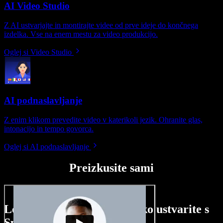
AI Video Studio
Z AI ustvarjajte in montirajte videe od prve ideje do končnega
izdelka. Vse na enem mestu za video produkcijo.
Oglej si Video Studio
AI podnaslavljanje
Z enim klikom prevedite video v katerikoli jezik. Ohranite glas,
intonacijo in tempo govorca.
Oglej si AI podnaslavljanje
Preizkusite sami
Le nekaj primerov, kaj lahko ustvarite s
Speechify Studio.