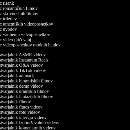
ec risank
lec romantičnih filmov
ec skrivnostnih filmov
ec trilerjev
lec umetniških videoposnetkov
lec uvodov
lec vadbenih videoposnetkov
ec video pričevanj
lec videoposnetkov modnih haulov
tvarjalnik ASMR videov
varjalnik Instagram Reels
tvarjalnik Q&A videov
tvarjalnik TikTok videov
varjalnik animacij
varjalnik biografskih filmov
tvarjalnik demo videov
varjalnik dramskih filmov
varjalnik fantazijskih filmov
varjalnik filmov
varjalnik fitnes videov
varjalnik foto videov
varjalnik intervju videov
varjalnik izobraževalnih videov
tvarjalnik komentarnih videov