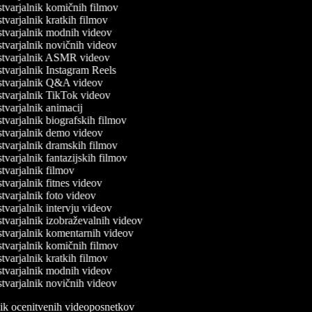
varjalnik komičnih filmov
varjalnik kratkih filmov
tvarjalnik modnih videov
varjalnik novičnih videov
tvarjalnik ASMR videov
varjalnik Instagram Reels
tvarjalnik Q&A videov
tvarjalnik TikTok videov
varjalnik animacij
varjalnik biografskih filmov
tvarjalnik demo videov
varjalnik dramskih filmov
varjalnik fantazijskih filmov
varjalnik filmov
varjalnik fitnes videov
varjalnik foto videov
varjalnik intervju videov
varjalnik izobraževalnih videov
tvarjalnik komentarnih videov
varjalnik komičnih filmov
varjalnik kratkih filmov
tvarjalnik modnih videov
varjalnik novičnih videov
lnik ocenitvenih videoposnetkov