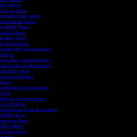
 foto videov
 intervju videov
 izobraževalnih videov
 komentarnih videov
 komičnih filmov
 kratkih filmov
k modnih videov
 novičnih videov
 ocenitvenih videoposnetkov
 outrojev
 potovalnih videoposnetkov
 reakcijskih videoposnetkov
satiričnih videov
skrivnostnih filmov
rilerjev
umetniških videoposnetkov
 uvodov
 vadbenih videoposnetkov
video pričevanj
 videoposnetkov modnih haulov
k ASMR videov
 Instagram Reels
k Q&A videov
 TikTok videov