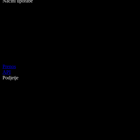
Načini uporabe
Prenos
API
Podjetje