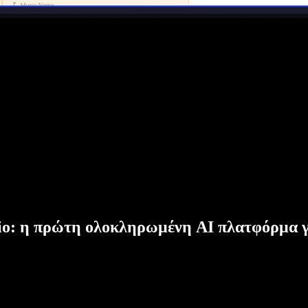
dio: η πρώτη ολοκληρωμένη AI πλατφόρμα γ