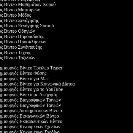
γός Βίντεο Μαθημάτων Χορού
γός Βίντεο Μαρτυριών
γός Βίντεο Μόδας
ός Βίντεο Ξενάγησης
ός Βίντεο Ξενάγησης Σπιτιού
ός Βίντεο Οδηγιών
γός Βίντεο Παρουσίασης
γός Βίντεο Προσκλήσεων
ός Βίντεο Συνέντευξης
ός Βίντεο Τέχνης
ός Βίντεο Ταξιδιών
μιουργός Βίντεο Τρέιλερ Teaser
μιουργός Βίντεο Φύσης
μιουργός Βίντεο για Mac
μιουργός Βίντεο για Κοινωνικά Δίκτυα
μιουργός Βίντεο για το YouTube
μιουργός Βίντεο με Αφήγηση
μιουργός Βιογραφικών Ταινιών
μιουργός Βιογραφικών Ταινιών
μιουργός Διαφημιστικών Βίντεο
μιουργός Εισαγωγικών Βίντεο
μιουργός Εκπαιδευτικών Βίντεο
μιουργός Κινουμένων Σχεδίων
μιουργός Κινούμενων Σχεδίων