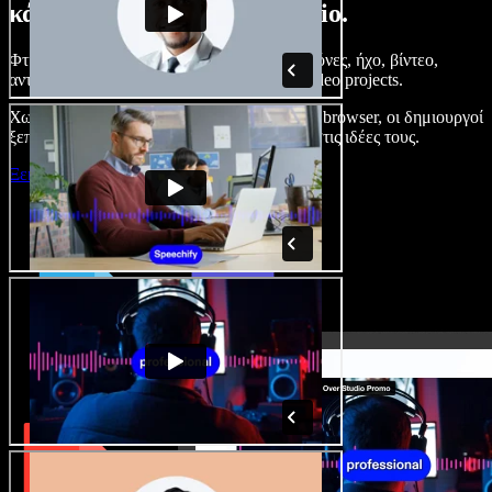
κάνετε με το Speechify Studio.
Φτιάξτε voice overs, προσθέστε δωρεάν εικόνες, ήχο, βίντεο,
αντιγραφή φωνής – ολοκληρωμένα audio/video projects.
Χωρίς καμπύλη εκμάθησης και με όλα στον browser, οι δημιουργοί
ξεπερνούν τα κλασικά όρια και δίνουν ζωή στις ιδέες τους.
Ξεκινήστε με το Studio