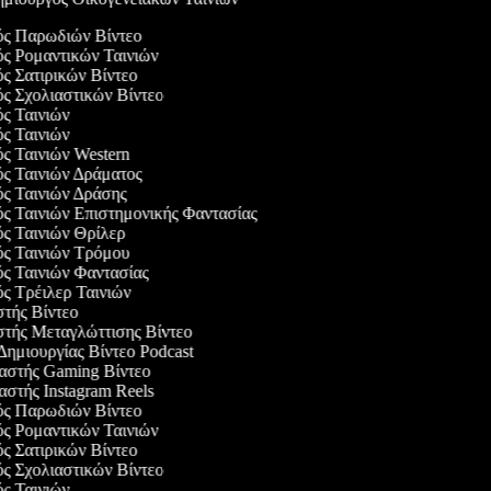
γός Παρωδιών Βίντεο
ός Ρομαντικών Ταινιών
ός Σατιρικών Βίντεο
ός Σχολιαστικών Βίντεο
ός Ταινιών
ός Ταινιών
ός Ταινιών Western
ός Ταινιών Δράματος
ός Ταινιών Δράσης
ός Ταινιών Επιστημονικής Φαντασίας
ός Ταινιών Θρίλερ
ός Ταινιών Τρόμου
ός Ταινιών Φαντασίας
ός Τρέιλερ Ταινιών
στής Βίντεο
στής Μεταγλώττισης Βίντεο
 Δημιουργίας Βίντεο Podcast
υαστής Gaming Βίντεο
αστής Instagram Reels
γός Παρωδιών Βίντεο
ός Ρομαντικών Ταινιών
ός Σατιρικών Βίντεο
ός Σχολιαστικών Βίντεο
ός Ταινιών