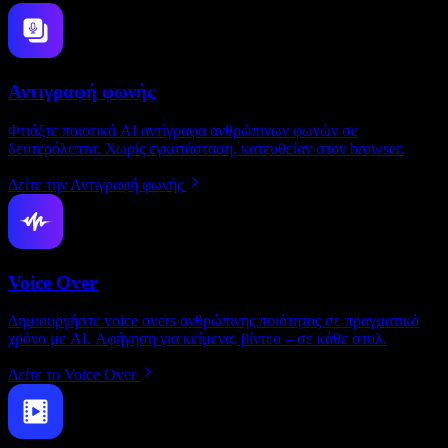
Αντιγραφή φωνής
Φτιάξτε ποιοτικά AI αντίγραφα ανθρώπινων φωνών σε
δευτερόλεπτα. Χωρίς εγκατάσταση, κατευθείαν στον browser.
Δείτε την Αντιγραφή φωνής
Voice Over
Δημιουργήστε voice overs ανθρώπινης ποιότητας σε πραγματικό
χρόνο με AI. Αφήγηση για κείμενα, βίντεο – σε κάθε στυλ.
Δείτε το Voice Over