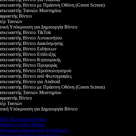
κευαστής Βίντεο με Πράσινη Οθόνη (Green Screen)
σκευαστής Ταινιών Μυστηρίου
φραστής Βίντεο
έρ Ταινιών
ική Υπόκρουση για Δημιουργία Βίντεο
σκευαστής Βίντεο TikTok
σκευαστής Βίντεο Αυτοκινήτου
σκευαστής Βίντεο Διακόσμησης
σκευαστής Βίντεο Ειδήσεων
κευαστής Βίντεο Επίδειξης
σκευαστής Βίντεο Κηπουρικής
σκευαστής Βίντεο Προφοράς
σκευαστής Βίντεο Προϋπολογισμού
σκευαστής Βίντεο από Φωτογραφίες
κευαστής Βίντεο για Android
κευαστής Βίντεο με Πράσινη Οθόνη (Green Screen)
σκευαστής Ταινιών Μυστηρίου
φραστής Βίντεο
έρ Ταινιών
ική Υπόκρουση για Δημιουργία Βίντεο
DIY Δημιουργία Βίντεο
Windows Video Maker
Αυτόματος Δημιουργός Υποτίτλων
Δημιουργία Βίντεο Κατοικίδιων