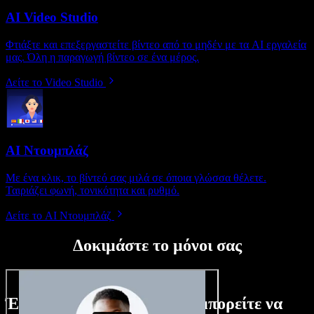
AI Video Studio
Φτιάξτε και επεξεργαστείτε βίντεο από το μηδέν με τα AI εργαλεία
μας. Όλη η παραγωγή βίντεο σε ένα μέρος.
Δείτε το Video Studio
AI Ντουμπλάζ
Με ένα κλικ, το βίντεό σας μιλά σε όποια γλώσσα θέλετε.
Ταιριάζει φωνή, τονικότητα και ρυθμό.
Δείτε το AI Ντουμπλάζ
Δοκιμάστε το μόνοι σας
Ένα μικρό δείγμα από όσα μπορείτε να