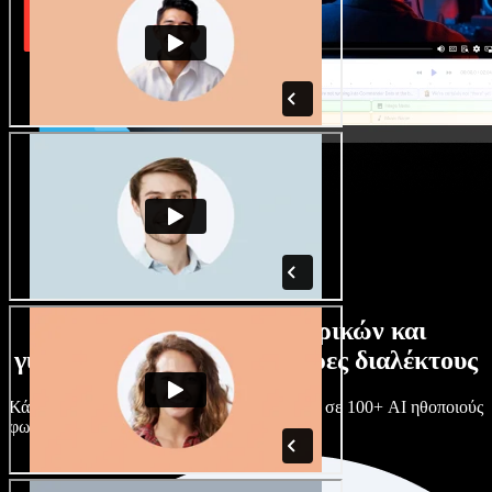
Τεράστια συλλογή ανδρικών και
γυναικείων φωνών με άπειρες διαλέκτους
Κάθε έργο είναι μοναδικό. Διάλεξε ανάμεσα σε 100+ AI ηθοποιούς
φωνής & διαλέκτους και κάν’ τους όπως θες.