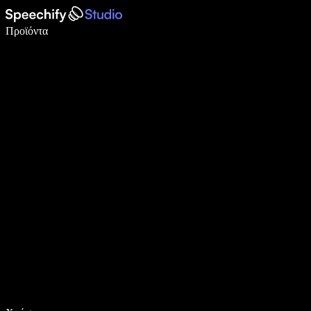
Γράψτε 5× πιο γρήγορα με φωνητική πληκτρολόγηση
Προϊόντα
Μάθετε περισσότερα