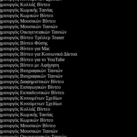
μιουργός Κολλάζ Βίντεο
μιουργός Κωμικής Ταινίας
μιουργός Κωμικών Βίντεο
μιουργός Μουσικών Βίντεο
μιουργός Μουσικών Ταινιών
μιουργός Οικογενειακών Ταινιών
μιουργός Βίντεο Τρέιλερ Teaser
μιουργός Βίντεο Φύσης
μιουργός Βίντεο για Mac
μιουργός Βίντεο για Κοινωνικά Δίκτυα
μιουργός Βίντεο για το YouTube
μιουργός Βίντεο με Αφήγηση
μιουργός Βιογραφικών Ταινιών
μιουργός Βιογραφικών Ταινιών
μιουργός Διαφημιστικών Βίντεο
μιουργός Εισαγωγικών Βίντεο
μιουργός Εκπαιδευτικών Βίντεο
μιουργός Κινουμένων Σχεδίων
μιουργός Κινούμενων Σχεδίων
μιουργός Κολλάζ Βίντεο
μιουργός Κωμικής Ταινίας
μιουργός Κωμικών Βίντεο
μιουργός Μουσικών Βίντεο
μιουργός Μουσικών Ταινιών
μιουργός Οικογενειακών Ταινιών