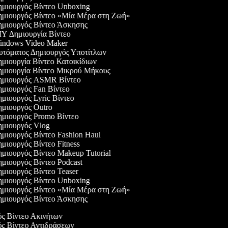
μιουργός Βίντεο Unboxing
μιουργός Βίντεο «Μία Μέρα στη Ζωή»
μιουργός Βίντεο Άσκησης
Y Δημιουργία Βίντεο
ndows Video Maker
τόματος Δημιουργός Υποτίτλων
μιουργία Βίντεο Κατοικίδιων
μιουργία Βίντεο Μικρού Μήκους
μιουργός ASMR Βίντεο
μιουργός Fan Βίντεο
μιουργός Lyric Βίντεο
μιουργός Outro
μιουργός Promo Βίντεο
μιουργός Vlog
μιουργός Βίντεο Fashion Haul
μιουργός Βίντεο Fitness
μιουργός Βίντεο Makeup Tutorial
μιουργός Βίντεο Podcast
μιουργός Βίντεο Teaser
μιουργός Βίντεο Unboxing
μιουργός Βίντεο «Μία Μέρα στη Ζωή»
μιουργός Βίντεο Άσκησης
ός Βίντεο Ακινήτων
ός Βίντεο Αντιδράσεων