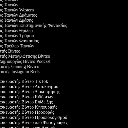
ός Ταινιών
ός Ταινιών Western
ός Ταινιών Δράματος
ός Ταινιών Δράσης
ός Ταινιών Επιστημονικής Φαντασίας
ός Ταινιών Θρίλερ
ός Ταινιών Τρόμου
ός Ταινιών Φαντασίας
ός Τρέιλερ Ταινιών
στής Βίντεο
στής Μεταγλώττισης Βίντεο
 Δημιουργίας Βίντεο Podcast
υαστής Gaming Βίντεο
αστής Instagram Reels
σκευαστής Βίντεο TikTok
σκευαστής Βίντεο Αυτοκινήτου
σκευαστής Βίντεο Διακόσμησης
σκευαστής Βίντεο Ειδήσεων
κευαστής Βίντεο Επίδειξης
σκευαστής Βίντεο Κηπουρικής
σκευαστής Βίντεο Προφοράς
σκευαστής Βίντεο Προϋπολογισμού
σκευαστής Βίντεο από Φωτογραφίες
κευαστής Βίντεο για Android